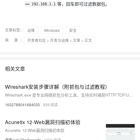
等，回车即可过滤数据包。
== 192.168.1.1
文章标签：
运维
Windows
安全
来 源：
开发者社区
>
开发与运维
>
文章
> 正文
相关文章
Wireshark安装步骤详解（附抓包与过滤教程）
Wireshark.exe 是专业网络抓包分析工具，支持实时捕获HTTP/TCP/UDP等协议数据，助力故障排查与协议学习。需管理员权限运行，安装含NPcap驱动，首次使用选择网卡即可开始抓包。（239字）
1632789041684035
939
Acunetix 12-Web漏洞扫描初体验
Acunetix 12-Web漏洞扫描初体验
游客mdo72g7osec7s
1924