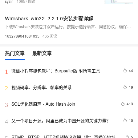
sysin
10657
Wireshark_win32_2.2.1.0安装步骤详解
下载Wireshark安装包并双击运行，按提示选择语言、同意协议，确保勾选WinPcap驱动。可自定义安装路径和快捷方式，安装完成后建议重启电脑。启动时以管理员身份运行，即可开始抓包分析网络流量。（239字）
1632789041684035
465
热门文章
最新文章
微信小程序抓包教程：Burpsuite版 附所需工具
44
1
视频码率、分辨率、帧率的关系
19
2
SQL优化器原理 - Auto Hash Join
413
3
又一个项目开源，阿里已成为中国开源的关键力量？
10
4
RTMP、RTSP、HTTP视频协议详解（附：直播流地址、
5
5