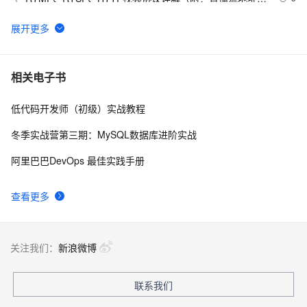
播放软件）
谷歌CEO皮查伊：对重返中国持开放态度
10
6
C语言项目参考解答：全正整数后再计算
6
7
相关电子书
低代码开发师（初级）实战教程
俗人解读 三维渲染 的工作过程
4
8
冬季实战营第三期：MySQL数据库进阶实战
国土档案管理信息系统【档案著录】-他项权利类档案著
5
9
阿里巴巴DevOps 最佳实践手册
录
使用TWO_TASK或者LOCAL环境变量?
4
10
查看更多
关注我们：
新浪微博
联系我们