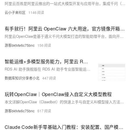
阿里云百炼是阿里云推出的一站式大模型开发与应用平台，集成千问（Qwen）全系列及DeepSeek、Kimi、GLM、MiniMax等主流第三方大模型，覆盖文本、图像、音频、视频、向量等多模态能力。开发者可通过OpenAI兼容API直接调用模型，业务人员则可借助可视化工具快速搭建智能体、知识库问答等AI应用，无需自行部署运维。新用户注册开通即可获赠超7000万tokens免费额度，支持从模型体验到应用落地的流程服务，显著降低AI应用开发门槛。
云小子来社区
1146
有手就行！阿里云 OpenClaw 六大用途，官方镜像开箱即用教程
阿里云OpenClaw是基于通义千问大模型打造的智能助理平台，面向开发者、创作者等提供六大核心场景支持：超级助理、内容创作、股票分析、一人团队、开发助手和海外运营。零代码3分钟即可部署，安全可靠、成本优化，助力高效成长与业务增长。（239字）
游客bkfvte6c75bnc
156
智能运维+多模型服务能力，阿里云 RDS AI 助手旗舰版正式上线！
RDS AI 助手旗舰版在 RDS AI 助手专业版智能运维能力的基础上，提供灵活模型选择、智能模型路由、多模型灾备、API Key 集成等更自主可控、灵活便捷的模型服务，并支持纳管运维各类环境部署的数据库。
数据库知识分享者小北
447
玩转OpenClaw｜OpenClaw接入自定义大模型教程
本文详解OpenClaw（Clawdbot）的快速上手与自定义AI模型接入方法，支持QQ/企微/飞书/钉钉等国内IM，并提供腾讯云DeepSeek、硅基流动、Gemini、GPT、Claude、OpenRouter等10+主流厂商配置模板及通用JSON格式，含参数说明与常见错误排查指南。
游客bkfvte6c75bnc
617
Claude Code新手零基础入门教程：安装配置、国产模型接入与常用命令全集