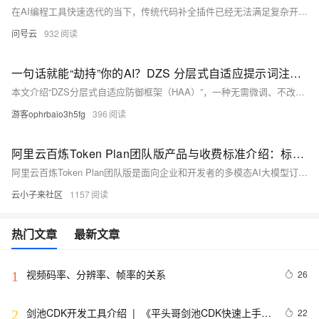
在AI编程工具快速迭代的当下，传统代码补全插件已经无法满足复杂开发需求，而**Claude Code**凭借终端原生、任务驱动、轻量高效、多模型兼容的独特优势，成为开发者首选的智能编程助手。它不需要依赖笨重的IDE插件，全程在终端运行，能够自主理解项目需求、拆解开发任务、生成代码、修改文件、执行终端命令、管理Git版本仓库，覆盖从项目初始化、代码编写、Bug修复到项目重构的全流程开发工作。
问号云
932
一句话就能“劫持”你的AI？DZS 分层式自适应提示词注入攻击的防御机制框架 (HAA)来了！
本文介绍“DZS分层式自适应防御框架（HAA）”，一种无需微调、不改模型的提示词注入防御方案。已发布预印本（DOI:10.21203/rs.3.rs-9653510/v1），支持主流LLM，可有效识别并隔离恶意指令，守住AI任务边界。（239字）
游客ophrbaio3h5fg
396
阿里云百炼Token Plan团队版产品与收费标准介绍：标准版198元、高级版698元，尊享版1398元
阿里云百炼Token Plan团队版是面向企业和开发者的多模态AI大模型订阅服务，以Credits为统一计量单位，支持文本生成与图像生成模型灵活切换，兼容主流AI编程与智能体工具。提供标准、高级、尊享三档包月套餐，多租户隔离确保高峰不排队，并承诺不使用对话数据训练模型，保障数据安全。超出套餐额度可购买共享用量包，消费可通过控制台和费用中心实时监控。适用于AI编程集成、智能体开发等场景。配合Qwen3.6发布低至4.5折优惠及先用后返最高200元活动，可助力用户灵活控制AI预算。
云小子来社区
1157
热门文章
最新文章
视频码率、分辨率、帧率的关系
26
1
剑池CDK开发工具介绍  |  《平头哥剑池CDK快速上手指
22
2