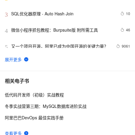
南》第一章
SQL优化器原理 - Auto Hash Join
10
3
微信小程序抓包教程：Burpsuite版 附所需工具
46
4
又一个项目开源，阿里已成为中国开源的关键力量？
9061
5
tailwindcss使用教程
5
6
我的博客即将入驻“云栖社区”，诚邀技术同仁一同入
703
7
相关电子书
驻。
低代码开发师（初级）实战教程
思科路由器的密码恢复
714
8
冬季实战营第三期：MySQL数据库进阶实战
有一种忙，叫做很有希望
665
9
阿里巴巴DevOps 最佳实践手册
深度优先搜索的图文介绍
703
10
查看更多