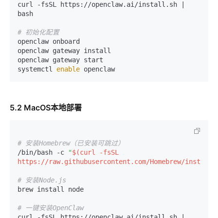
curl -fsSL https://openclaw.ai/install.sh | 
bash

# 初始化配置
openclaw onboard

openclaw gateway install

openclaw gateway start

systemctl 
enable
5.2 MacOS本地部署
# 安装Homebrew（已安装可跳过）
/bin/bash -c 
"
$(curl -fsSL 
https://raw.githubusercontent.com/Homebrew/install/
# 安装Node.js
brew install node

# 一键安装OpenClaw
curl -fsSL https://openclaw.ai/install.sh | 