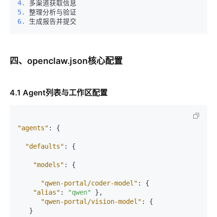
4.
5.
6.
四、openclaw.json核心配置
4.1 Agent列表与工作区配置
"agents"
:
{
"defaults"
:
{
"models"
:
{
"qwen-portal/coder-model"
:
{
"alias"
:
"qwen"
}
,
"qwen-portal/vision-model"
:
{
}