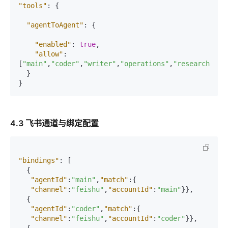
"tools"
:
{
"agentToAgent"
:
{
"enabled"
:
true
,
"allow"
:
[
"main"
,
"coder"
,
"writer"
,
"operations"
,
"researcher"
,
}
}
4.3 飞书通道与绑定配置
"bindings"
:
[
{
"agentId"
:
"main"
,
"match"
:
{
"channel"
:
"feishu"
,
"accountId"
:
"main"
}
}
,
{
"agentId"
:
"coder"
,
"match"
:
{
"channel"
:
"feishu"
,
"accountId"
:
"coder"
}
}
,