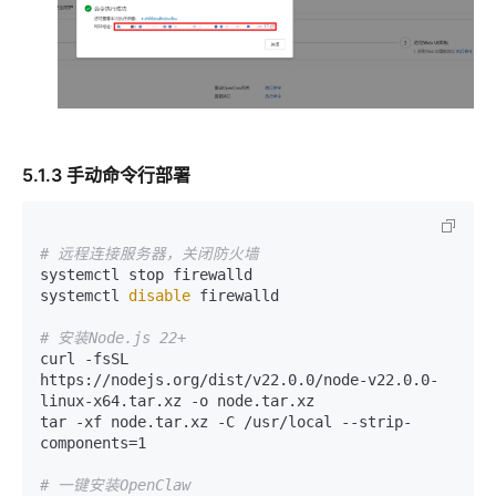
5.1.3 手动命令行部署
# 远程连接服务器，关闭防火墙
systemctl stop firewalld

systemctl 
disable
 firewalld

# 安装Node.js 22+
curl -fsSL 
https://nodejs.org/dist/v22.0.0/node-v22.0.0-
linux-x64.tar.xz -o node.tar.xz

tar -xf node.tar.xz -C /usr/local --strip-
components=1

# 一键安装OpenClaw