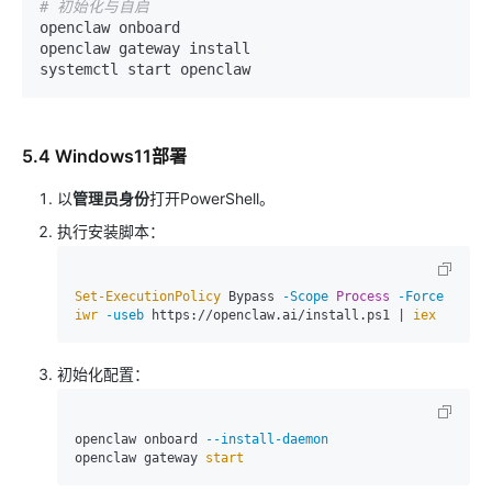
# 初始化与自启
openclaw onboard

openclaw gateway install

5.4 Windows11部署
以
管理员身份
打开PowerShell。
执行安装脚本：
Set-ExecutionPolicy
 Bypass 
-Scope
Process
-Force
iwr
-useb
 https://openclaw.ai/install.ps1 | 
iex
初始化配置：
openclaw onboard 
--install-daemon
openclaw gateway 
start