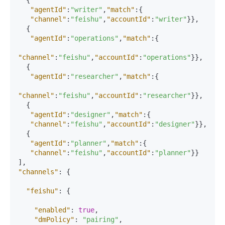
{
"agentId"
:
"writer"
,
"match"
:
{
"channel"
:
"feishu"
,
"accountId"
:
"writer"
}
}
,
{
"agentId"
:
"operations"
,
"match"
:
{
"channel"
:
"feishu"
,
"accountId"
:
"operations"
}
}
,
{
"agentId"
:
"researcher"
,
"match"
:
{
"channel"
:
"feishu"
,
"accountId"
:
"researcher"
}
}
,
{
"agentId"
:
"designer"
,
"match"
:
{
"channel"
:
"feishu"
,
"accountId"
:
"designer"
}
}
,
{
"agentId"
:
"planner"
,
"match"
:
{
"channel"
:
"feishu"
,
"accountId"
:
"planner"
}
}
]
,
"channels"
:
{
"feishu"
:
{
"enabled"
:
true
,
"dmPolicy"
:
"pairing"
,