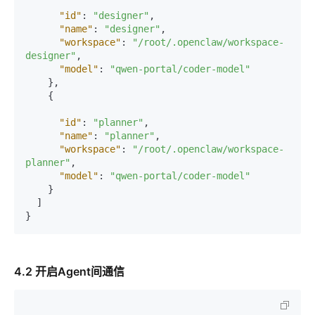
"id"
:
"designer"
,
"name"
:
"designer"
,
"workspace"
:
"/root/.openclaw/workspace-
designer"
,
"model"
:
"qwen-portal/coder-model"
}
,
{
"id"
:
"planner"
,
"name"
:
"planner"
,
"workspace"
:
"/root/.openclaw/workspace-
planner"
,
"model"
:
"qwen-portal/coder-model"
}
]
}
4.2 开启Agent间通信