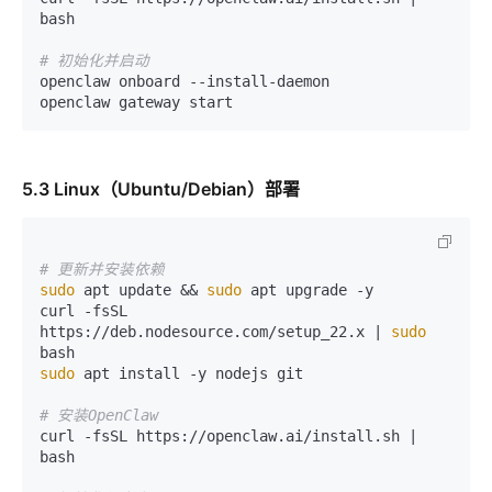
bash

# 初始化并启动
openclaw onboard --install-daemon

5.3 Linux（Ubuntu/Debian）部署
# 更新并安装依赖
sudo
 apt update && 
sudo
 apt upgrade -y

curl -fsSL 
https://deb.nodesource.com/setup_22.x | 
sudo
sudo
 apt install -y nodejs git

# 安装OpenClaw
curl -fsSL https://openclaw.ai/install.sh | 
bash
