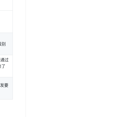
离级别
，通过
决了
发要