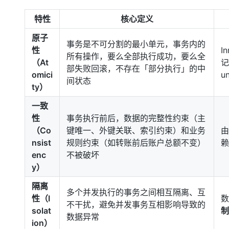
大模型解决方案
特性
核心定义
迁移与运维管理
快速部署 Dify，高效搭建 
原子
专有云
事务是不可分割的最小单元，事务内的
性
I
所有操作，要么全部执行成功，要么全
10 分钟在聊天系统中增加
（At
记
部失败回滚，不存在「部分执行」的中
omici
u
间状态
ty）
一致
性
事务执行前后，数据的完整性约束（主
（Co
键唯一、外键关联、索引约束）和业务
由
nsist
规则约束（如转账前后账户总额不变）
赖
enc
不被破坏
y）
隔离
多个并发执行的事务之间相互隔离、互
性（I
数
不干扰，避免并发事务互相影响导致的
solat
制
数据异常
ion）