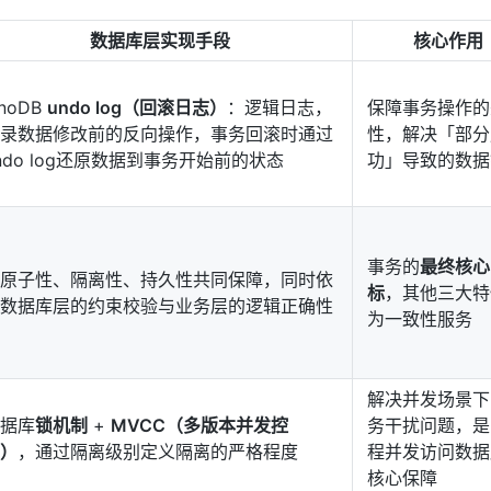
数据库层实现手段
核心作用
AI 应用
10分钟微调：让0.6B模型媲美235B模
多模态数据信
型
依托云原生高可用架构,实现Dify私有化部署
用1%尺寸在特定领域达到大模型90%以上效果
nnoDB
undo log（回滚日志）
：逻辑日志，
保障事务操作的
一个 AI 助手
超强辅助，Bol
录数据修改前的反向操作，事务回滚时通过
性，解决「部分
即刻拥有 DeepSeek-R1 满血版
在企业官网、通讯软件中为客户提供 AI 客服
ndo log还原数据到事务开始前的状态
功」导致的数据
多种方案随心选，轻松解锁专属 DeepSeek
事务的
最终核心
原子性、隔离性、持久性共同保障，同时依
标
，其他三大特
数据库层的约束校验与业务层的逻辑正确性
为一致性服务
解决并发场景下
据库
锁机制
+
MVCC（多版本并发控
务干扰问题，是
）
，通过隔离级别定义隔离的严格程度
程并发访问数据
核心保障