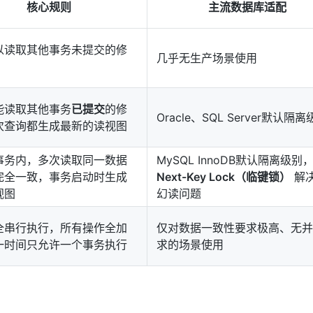
核心规则
主流数据库适配
以读取其他事务未提交的修
几乎无生产场景使用
能读取其他事务
已提交
的修
Oracle、SQL Server默认隔
次查询都生成最新的读视图
事务内，多次读取同一数据
MySQL InnoDB默认隔离级别
完全一致，事务启动时生成
Next-Key Lock（临键锁）
解
视图
幻读问题
全串行执行，所有操作全加
仅对数据一致性要求极高、无并
一时间只允许一个事务执行
求的场景使用