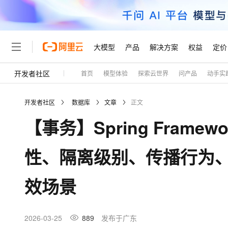
大模型
产品
解决方案
权益
定价
开发者社区
首页
模型体验
探索云世界
问产品
动手实
大模型
产品
解决方案
权益
定价
云市场
伙伴
服务
了解阿里云
精选产品
精选解决方案
普惠上云
产品定价
精选商城
成为销售伙伴
售前咨询
为什么选择阿里云
千问AI平台
开发者社区
数据库
文章
正文
了解云产品的定价详情
大模型服务平台百炼
睿译宝，AI翻译排版一
普惠上云 官方力荐
分销伙伴
在线服务
网站建设
什么是云计算
大
【事务】Spring Fram
大模型服务与应用平台
上传文档即自动完成翻译和
云服务器38元/年起，超
咨询伙伴
多端小程序
技术领先
云上成本管理
售后服务
轻量应用服务器
GLM-5.2：长任务时代
官方推荐返现计划
大模型
精选产品
精选解决方案
Salesforce 国际版订阅
稳定可靠
性、隔离级别、传播行为、@T
管理和优化成本
推荐新用户得奖励，单订单
销售伙伴合作计划
自助服务
友盟天域
安全合规
人工智能与机器学习
AI
文本生成
云数据库 RDS
Hermes Agent，打造
云工开物
无影生态合作计划
在线服务
效场景
观测云
分析师报告
自主进化，持久记忆，越用
高校专属算力普惠，学生认
计算
互联网应用开发
Qwen3.8-Max
HOT
Salesforce On Alibaba C
工单服务
Tuya 物联网平台阿里云
研究报告与白皮书
人工智能平台 PAI
快速拥有专属 OpenClaw
大模
Consulting Partner 合
大数据
容器
智能体时代全能旗舰模型
免费试用
短信专区
一站式AI开发、训练和推
2026-03-25
889
发布于广东
蓝凌 OA
AI 大模型销售与服务生
现代化应用