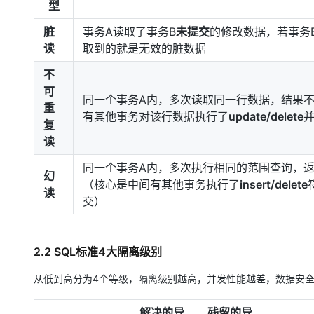
型
脏
事务A读取了事务B
未提交
的修改数据，若事务
读
取到的就是无效的脏数据
不
可
同一个事务A内，多次读取同一行数据，结果
重
有其他事务对该行数据执行了
update/delete
复
读
同一个事务A内，多次执行相同的范围查询，
幻
（核心是中间有其他事务执行了
insert/delete
读
交）
2.2 SQL标准4大隔离级别
从低到高分为4个等级，隔离级别越高，并发性能越差，数据安
解决的异
残留的异