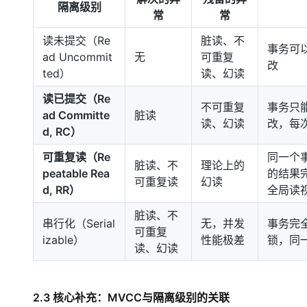
隔离级别
常
常
读未提交（Re
脏读、不
事务可
ad Uncommit
无
可重复
改
ted）
读、幻读
读已提交（Re
不可重复
事务只
ad Committe
脏读
读、幻读
改，每
d, RC）
可重复读（Re
同一个
脏读、不
理论上的
peatable Rea
的结果
可重复读
幻读
d, RR）
全局读
脏读、不
串行化（Serial
无，并发
事务完
可重复
izable）
性能极差
锁，同
读、幻读
2.3 核心补充：MVCC与隔离级别的关联