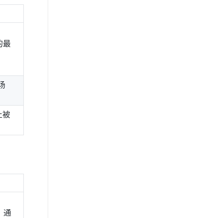
的最
场
止被
、通