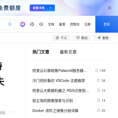
文档
备案
控制台
注册
登录
个人
积分
发布
验
作计划
器
AI 活动
专业服务
服务伙伴合作计划
开发者社区
加入我们
产品动态
服务平台百炼
阿里云 OPC 创新助力计划
热门文章
最新文章
一站式生成采购清单，支持单品或批量购买
可编辑精美 PPT 文稿
S产品伙伴计划（繁花）
峰会
CS
造的大模型服务与应用开发平台
Agency Agents：拥有专属领域专家
AI 生产力先锋
Al MaaS 服务伙伴赋能合作
域名
博文
Careers
PolarDB Agentic Database
至高可申请百万元
特
 轻松生成专业的 PPT
开启高性价比 AI 编程新体验
弹性可伸缩的云计算服务
先锋实践拓展 AI 生产力的边界
发布
多领域专家智能体,一键组建 AI 虚拟交付团队
Token 补贴，五大权
计划
海大会
伙伴信用分合作计划
商标
问答
社会招聘
阿里云幻兽帕鲁Palworld服务器配
138
益加速 OPC 成功
帕鲁游戏服务器
SS
HappyHorse 打造一站式影视创作平台
飞天发布时刻
HOT
秒悟 Meoo CLI 支持一键部
划
备案
电子书
校园招聘
置及价格整理（2024年版）
失
联机服务器，轻松开启游戏
视频创作，一键激活电商全链路生产力
稳定、安全、高性价比、高性能的云存储服务
所见，即是所愿
署项目至阿里云账号
可视化编排打通从文字构思到成片全链路闭环
更多支持
冷门但好看的 VSCode 主题推荐
34
划
公司注册
镜像站
视频生成
语音识别与合成
 智能体与工作流应用
漫剧工坊：一站式动画创作平台
AI 实训营
Flink OSS 支持
阿里云大数据利器之-RDS迁移到
13
合作伙伴培训与认证
划
上云迁移
站生成，高效打造优质广告素材
全接入的云上超级电脑
通过阿里云百炼高效搭建AI应用,助力高效开发
快速生产连贯的高质量长漫剧
从基础到进阶，Agent 创客手把手教你
AssumeRole 角色自定义
Maxcompute实现动态分区
lScope
我要反馈
e-1.1-T2V
Qwen3-TTS-Flash
拍立淘的图像搜索与识别
14
查询合作伙伴
n Alibaba Cloud ISV 合作
代维服务
建企业门户网站
10 分钟搭建微信、支付宝小程序
百炼 Qwen3.7-Flash 系列模
畅细腻的高质量视频
离线语音合成大模型，多语言方言自适应，低延迟高稳定
创新加速
Docker 进阶之镜像分层详解
ope
登录合作伙伴管理后台
25
我要建议
站，无忧落地极速上线
以可视化方式快速构建移动和 PC 门户网站
国内短信简单易用，安全可靠，秒级触达，全球覆盖200+国家和地区。
高效部署网站，快速应用到小程序
型发布
版权