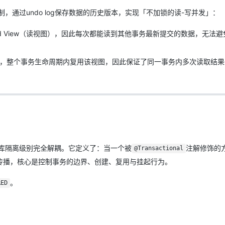
制，通过undo log保存数据的历史版本，实现「不加锁的读-写并发」：
ad View（读视图），因此每次都能读到其他事务最新提交的数据，无法
，整个事务生命周期内复用该视图，因此保证了同一事务内多次读取结果
库隔离级别完全解耦。它定义了：当一个被
注解修饰的
@Transactional
传播，核心是控制事务的边界、创建、复用与挂起行为。
。
RED