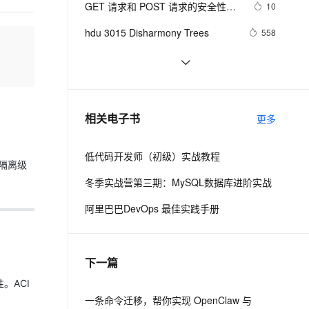
安全
GET 请求和 POST 请求的安全性有
我要投诉
e-1.1-I2V
Cosyvoice-V3-Flash
10
PolarDB
上云场景组合购
伴
Qoder CN V1.7.0 发布
何区别？
漫剧创作，剧本、分镜、视频高效生成
100%兼容MySQL、PostgreSQL，兼容Oracle，支持集中和分布式
覆盖90%+业务场景，专享组合折扣价
畅自然，细节丰富
高表现力语音合成大模型，语音克隆听感自然
VPN
hdu 3015 Disharmony Trees
558
ernetes 版 ACK
云聚AI 严选权益
云安全中心 AI BAS 智能自动
SSL 证书
perl--CGI编程之Apache服务器安装配
1
2V
Fun-ASR
，一键激活高效办公新体验
理容器应用的 K8s 服务
精选AI产品，从模型到应用全链提效
化模拟渗透攻击产品发布
置
文戏情感细腻自然，动作戏激烈拳拳到肉，实现更强表演能力
支持中英文自由切换，具备更强的噪声鲁棒性
堡垒机
如何绑定多个action到一个slot
456
AI 用量加速计划
DataWorks ChatBI 会话支持
防火墙
、识别商机，让客服更高效、服务更出色。
结构struct(值类型)在实际应用要注
新老同享，达量后返
上传临时文件分析
620
相关电子书
更多
意的二点:
主机安全
应用
低代码开发师（初级）实战教程
千问办公
NEW
隔离级
AI 应用及服务市场
的智能体编程平台
一站式AI生产力平台
冬季实战营第三期：MySQL数据库进阶实战
AI 应用
伶鹊
阿里巴巴DevOps 最佳实践手册
企业级人与Agent协作平台，接入和调度多个数字员工
智能客服平台，对话机器人、对话分析、智能外呼
大模型
大模型服务平台百炼 - 全妙
自然语言处理
下一篇
应用创作平台
多模态内容创作工具，已接入 DeepSeek
数据标注
。ACI
机器学习
一条命令迁移，帮你实现 OpenClaw 与