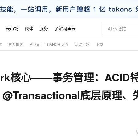
云市场
伙伴
服务
了解阿里云
践
官方博客
考认证
TIANCHI大赛
活动广场
下载
AI 特惠
数据与 API
成为产品伙伴
企业增值服务
最佳实践
价格计算器
AI 场景体
基础软件
产品伙伴合
阿里云认证
市场活动
配置报价
大模型
自助选配和估算价格
步到位
智启 AI 普惠权益
产品生态集成认证中心
企业支持计划
云上春晚
域名与网站
Qwen Audio：打造专属 AI 语音助手
千问官方 MaaS 平台，为开发者和 Agent 而生，新用户赠送 1 亿 + tokens 额度
一句话生成原生
AI Coding
阿里云Maa
2026 阿里云
云服务器 E
为企业打
数据集
Windows
大模型认证
模型
NEW
NEW
ework核心——事务管理：ACID
格式还原
值低价云产品抢先购
至高享 1亿+免费 tokens，加速 Al 应用落地
提供智能易用的域名与建站服务
Qwen-Audio-3.0-Realtime 端到端实时语音角色扮演
输入一句话想法,
智能编程，一键
安全可靠、
产品生态伙伴
专家技术服务
云上奥运之旅
弹性计算合作
阿里云中企出
手机三要素
宝塔 Linux
全部认证
价格优势
开源旗舰模型
即刻拥有 DeepSeek-V4-Pro
阿里云 OPC 创新助力计划
千问大模型
一键部署幻兽
AI 电商营销
对象存储 O
大模型
产品生态伙伴工作台
企业增值服务台
云栖战略参考
云存储合作计
云栖大会
身份实名认证
CentOS
训练营
ransactional底层原理、
推动算力普惠，释放技术红利
最高返9万
真正可用的 1M 上下文,一次完成代码全链路开发
快速构建应用程序和网站，即刻迈出上云第一步
轻松解锁专属 DeepSeek-V4-Pro
至高百万元 Token 补贴，加速一人公司成长
多元化、高性能、安全可靠的大模型服务
一键购买专属
从图文生成到
云上的中国
数据库合作计
活动全景
短信
Docker
图片和
自进化智能体
5 分钟轻松部署专属 QwenPaw
Token Plan 模型订阅计划
数字证书管理服务（原SSL证书）
高效搭建 AI
AI 广告创作
无影云电脑
企业成长
NEW
HOT
信息公告
看见新力量
云网络合作计
OCR 文字识别
JAVA
越聪明
证享300元代金券
全托管，含MySQL、PostgreSQL、SQL Server、MariaDB多引擎
Qwen3.8-Max 首发尝鲜，限时加量 10 倍，夜间低至2折
实现全站 HTTPS，呈现可信的 Web 访问
从聊天伙伴进化为能主动干活的本地数字员工
图文、视频一
随时随地安
魔搭 Mode
Kimi-K3
HappyHors
NEW
loud
服务实践
官网公告
金融模力时刻
Salesforce O
版
发票查验
全能环境
Claude Code + GStack 打造工程团队
千问办公，限时限量积分加倍
Qoder
低代码高效构
AI 建站
短信服务
型
NEW
作计划
Kimi 最新旗舰模型，长程编程与推理利器
让文字生成流
计划
创新中心
魔搭 ModelSc
健康状态
理服务
让AI从“聊天伙伴”进化为能干活的“数字员工”
安装技能 GStack，拥有专属 AI 工程团队
你的AI工作搭子，覆盖日常办公高频场景
面向真实软件的智能体编程平台
0 代码专业建
客户案例
天气预报查询
操作系统
态合作计划