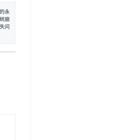
的永
统崩
失问