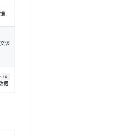
数据，
提交该
条
id=
数据