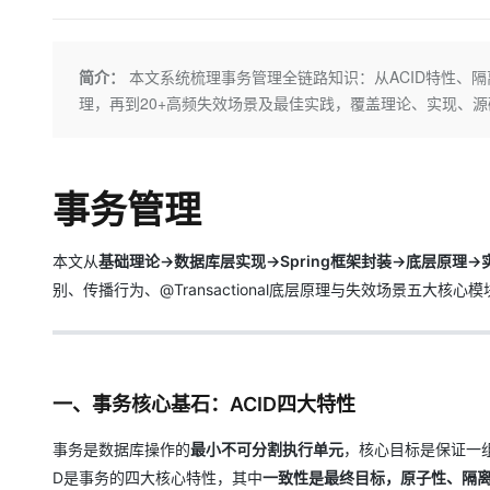
存储
天池大赛
Qwen3.7-Plus
云解析DNS
解决方案免费试用 新老
电子合同
最高领取价值200元试用
能看、能想、能动手的多模
安全
网络与CDN
AI 算法大赛
畅捷通
简介：
本文系统梳理事务管理全链路知识：从ACID特性、隔离级别
大数据开发治理平台 Data
AI 产品 免费试用
网络
安全
云开发大赛
Qwen3-VL-Plus
Tableau 订阅
理，再到20+高频失效场景及最佳实践，覆盖理论、实现、
1亿+ 大模型 tokens 和 
可观测
入门学习赛
中间件
AI空中课堂在线直播课
云防火墙
140+云产品 免费试用
上云与迁云
云原生的云上边界网络安全
产品新客免费试用，最长1
数据库
事务管理
生态解决方案
大模型服务
企业出海
大模型ACA认证体验
大数据计算
助力企业全员 AI 认知与能
行业生态解决方案
千问AI平台-Token Plan
政企业务
本文从
基础理论→数据库层实现→Spring框架封装→底层原理→
媒体服务
开发者生态解决方案
别、传播行为、@Transactional底层原理与失效场景五大核心模
企业服务与云通信
千问AI平台-模型体验
AI 开发和 AI 应用解决
在线体验全尺寸、多种模态
域名与网站
Happy 系列大模型
终端用户计算
一、事务核心基石：ACID四大特性
Serverless
事务是数据库操作的
最小不可分割执行单元
，核心目标是保证一
D是事务的四大核心特性，其中
一致性是最终目标，原子性、隔
开发工具