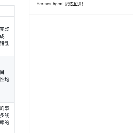
Hermes Agent 记忆互通！
息提取
与 AI 智能体进行实时音视频通话
从文本、图片、视频中提取结构化的属性信息
构建支持视频理解的 AI 音视频实时通话应用
完整
t.diy 一步搞定创意建站
构建大模型应用的安全防护体系
成
通过自然语言交互简化开发流程,全栈开发支持
通过阿里云安全产品对 AI 应用进行安全防护
错乱
目
性均
的事
多线
库的