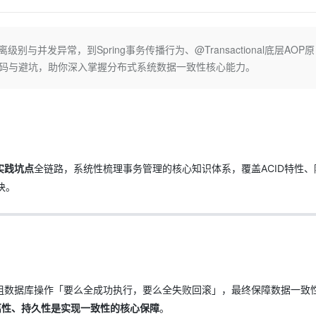
Deepseek-v4-pro
HappyHors
同享
万小智 AI 建站低至 15元/月
Qoder CN
AI 短剧/漫剧
云原生数据库 
快递物流查询
WordPress
成为服务伙
高校合作
点，立即开启云上创新
覆盖公网/内网、递归/权威、移动APP等全场景解析服务
送.CN域名，送备案服务码
基于千问大模型等，支持代码智能生成、研发智能问答
AI助力短剧
态智能体模型
旗舰 MoE 大模型，百万上下文与顶尖推理能力
图生视频，流
Ubuntu
服务生态伙伴
与并发异常，到Spring事务传播行为、@Transactional底层AOP原
云工开物
企业应用
Works
Night Plan 支持 Qwen 3.8-Max
云原生大数据计算服务 MaxCompute
AI 办公
容器服务 Kub
NEW
GLM-5.2
Wan2.7-T
Red Hat
源码与避坑，助你深入掌握分布式系统数据一致性核心能力。
30+ 款产品免费体验
Data Agent 驱动的一站式 Data+AI 开发治理平台
夜间 5 折，Qwen/Meoo/TokenPlan 客户专享
面向分析的企业级SaaS模式云数据仓库
AI智能应用
提供一站式管
科研合作
视觉 Coding、空间感知、多模态思考等全面升级
1M上下文，专为长程任务能力而生
ERP
堂（旗舰版）
SUSE
智能客服
CRM
防护产品
2个月
自动承接线索
建站小程序
OA 办公系统
AI 应用构建
大模型原生
力提升
财税管理
模板建站
Qoder
大模型服务平台百炼-应用模版
HOT
NEW
实践坑点
全链路，系统性梳理事务管理的核心知识体系，覆盖ACID特性、
面向真实软件
个人版上线、团队版降价；千问3.8-Max首发发尝鲜
丰富多元化的应用模版和解决方案
400电话
定制建站
块。
万有无界
大模型服务平台百炼-智能体
方案
广告营销
模板小程序
的模型效果
灵活可视化地构建企业级 Agent
定制小程序
秒悟
人工智能平台 PAI
APP 开发
云端极速 AI 
新一代 AI 视频生成模型，深度适配广告营销等场景
AI Native 的算法工程平台，一站式完成建模、训练、推理服务部署
建站系统
组数据库操作「要么全成功执行，要么全失败回滚」，最终保障数据一致性
离性、持久性是实现一致性的核心保障
。