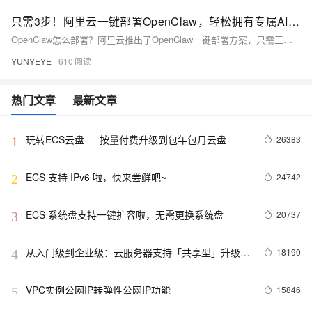
只需3步！阿里云一键部署OpenClaw，轻松拥有专属AI助理！
OpenClaw怎么部署？阿里云推出了OpenClaw一键部署方案，只需三步，即可轻松拥有专属AI助理！
YUNYEYE
610
热门文章
最新文章
玩转ECS云盘 — 按量付费升级到包年包月云盘
26383
1
ECS 支持 IPv6 啦，快来尝鲜吧~
24742
2
ECS 系统盘支持一键扩容啦，无需更换系统盘
20737
3
从入门级到企业级：云服务器支持「共享型」升级
18190
4
「独享型」
VPC实例公网IP转弹性公网IP功能
15846
5