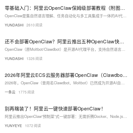
零基础入门：阿里云OpenClaw保姆级部署教程（附图文步骤）
OpenClaw是集自然语言理解、任务自动化与多工具集成于一体的AI代理，支持邮件处理、文件备份、日程管理等智能操作。本文提供阿里云一键部署图文教程，零基础用户10分钟即可搭建24小时在线AI助理，稳定省心、跨端可用。
YUNDASHI
2610
还不会部署OpenClaw？阿里云推出五种OpenClaw快速部署方案，一键拥有专属AI助理！
OpenClaw（原Moltbot/Clawdbot）是开源AI代理平台，支持自然语言交互、任务自动化与多工具集成。阿里云推出5种零门槛部署方案——轻量服务器、无影云电脑（企业/个人版）、AgentBay嵌入、ECS云服务器，覆盖小白到专家全场景，一键启用专属AI助理！
YUNDASHI
1326
2026年阿里云ECS云服务器部署OpenClaw（Clawdbot）新手小白保姆级教程
2026年，OpenClaw（曾用名Clawdbot、Moltbot）已然成为开源AI自动化领域的“国民级工具”，凭借轻量易部署、技能可扩展、支持多场景联动的优势，成为小白、办公族、开发者的首选AI助手——它能自动处理文档、执行重复任务、搜索整理资料、对接各类办公工具，甚至实现7×24小时云端值守。
一条云
1775
别再瞎装了！阿里云一键快速部署OpenClaw！
阿里云推出OpenClaw“预制菜”式一键部署：无需折腾Docker、Node.js或Python依赖，3步鼠标操作（选镜像→配API-Key→生成Token），3分钟上线AI自动化平台。预装环境、自动开18789端口、可视化配置，专治各种部署崩溃！
YUNYEYE
1072