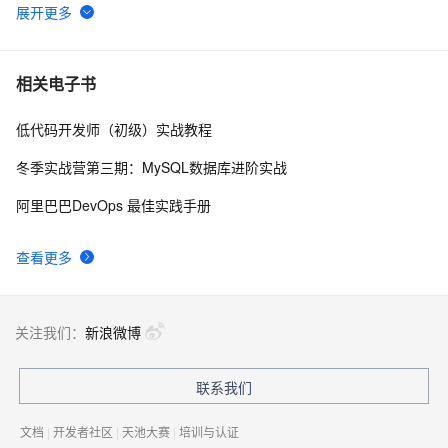
【降价信息】弹性计算好“任性”，ECS又降价了~
15803
6
省钱小贴士（ECS）：教你如何每年省出8w+ 块
15299
7
相关电子书
低代码开发师（初级）实战教程
云服务器ECS，你真的懂吗？
14623
8
冬季实战营第三期：MySQL数据库进阶实战
阿里云基础产品技术月刊 2019年4月
13726
9
阿里巴巴DevOps 最佳实践手册
必读！教你一键迁移至阿里云
12970
10
查看更多
关注我们：
新浪微博
联系我们
文档
|
开发者社区
|
天池大赛
|
培训与认证