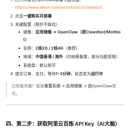
https://www.aliyun.com/activity/ecs/clawdbot
点击
一键购买并部署
关键配置（照抄不踩坑）
镜像：
应用镜像 → OpenClaw（原Clawdbot/Moltbo
t）
实例：
2核2G / 2核4G
（推荐）
地域：
中国香港 / 海外
（内地需备案，部分功能受限）
系统盘：默认即可
提交订单、支付，等待
1–3分钟
，状态变为
运行中
已有服务器？直接
重置系统 → 应用镜像 → 选OpenClaw
即
可。
四、第二步：获取阿里云百炼 API Key（AI大脑）