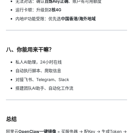
无法对话：确认
百炼Key正确
、账户有可用额度
运行卡顿：升级到
2核4G
内地IP功能受限：优先选
中国香港/海外地域
八、你能用来干嘛？
私人AI助理，24小时在线
自动执行脚本、爬取信息
对接飞书、Telegram、Slack
搭建团队AI助手、自动化工作流
总结
阿里云
OpenClaw一键镜像
= 买服务器 → 配Key → 生成Token →