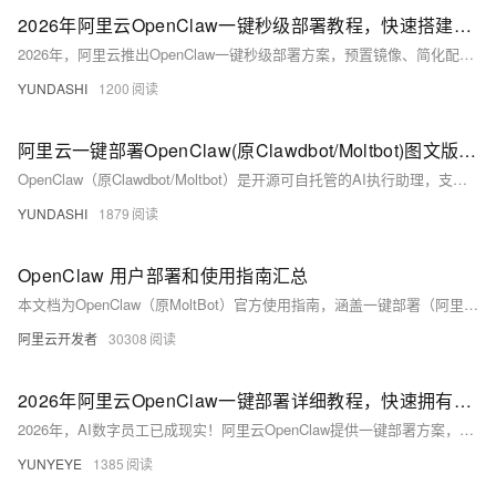
2026年阿里云OpenClaw一键秒级部署教程，快速搭建专属AI助理！
2026年，阿里云推出OpenClaw一键秒级部署方案，预置镜像、简化配置，零基础用户几分钟即可搭建本地优先的AI数字员工。支持文件管理、日程安排、代码辅助与钉钉/飞书协同，数据全留在您服务器，安全可控，真正开箱即用！
YUNDASHI
1200
阿里云一键部署OpenClaw(原Clawdbot/Moltbot)图文版详细教程
OpenClaw（原Clawdbot/Moltbot）是开源可自托管的AI执行助理，支持自然语言理解与自动化任务执行，如写代码、整理文件、网页爬取、对接飞书/钉钉等。阿里云提供一键部署方案，三步即可快速启用，赋能7×24小时智能办公。
YUNDASHI
1879
OpenClaw 用户部署和使用指南汇总
本文档为OpenClaw（原MoltBot）官方使用指南，涵盖一键部署（阿里云轻量服务器年仅68元）、钉钉/飞书/企微等多平台AI员工搭建、典型场景实践及高频问题FAQ。同步更新产品化修复进展，助力用户高效落地7×24小时主动执行AI助手。
阿里云开发者
30308
2026年阿里云OpenClaw一键部署详细教程，快速拥有OpenClaw超级助理！
2026年，AI数字员工已成现实！阿里云OpenClaw提供一键部署方案，3步即可搭建24小时在线的专属AI助理。本文含分步实操+高频避坑指南，支持钉钉/飞书集成、技能扩展与定时任务，个人及中小企业零门槛上手。
YUNYEYE
1385