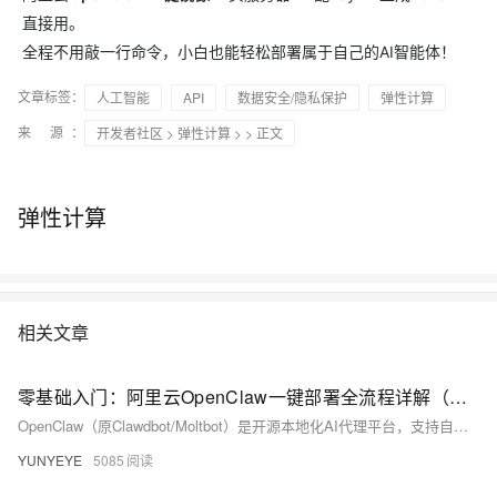
直接用。
全程不用敲一行命令，小白也能轻松部署属于自己的AI智能体！
文章标签：
人工智能
API
数据安全/隐私保护
弹性计算
来 源：
开发者社区
>
弹性计算
>
> 正文
弹性计算
相关文章
零基础入门：阿里云OpenClaw一键部署全流程详解（附避坑指南）
OpenClaw（原Clawdbot/Moltbot）是开源本地化AI代理平台，支持自然语言驱动浏览器、邮件、文件等任务自动化。阿里云提供一键部署方案，3步即可私有化落地，适配钉钉/飞书等办公场景，兼顾安全、易用与扩展性。
YUNYEYE
5085