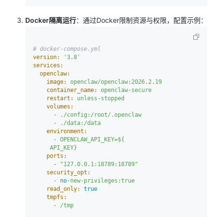
Docker隔离运行
：通过Docker限制资源与权限，配置示例：
# docker-compose.yml
version:
'3.8'
services:
openclaw:
image:
openclaw/openclaw:2026.2.19
container_name:
openclaw-secure
restart:
unless-stopped
volumes:
-
./config:/root/.openclaw
-
./data:/data
environment:
-
OPENCLAW_API_KEY=${
API_KEY}
ports:
-
"127.0.0.1:18789:18789"
security_opt:
-
no
-new-privileges:true
read_only:
true
tmpfs:
-
/tmp