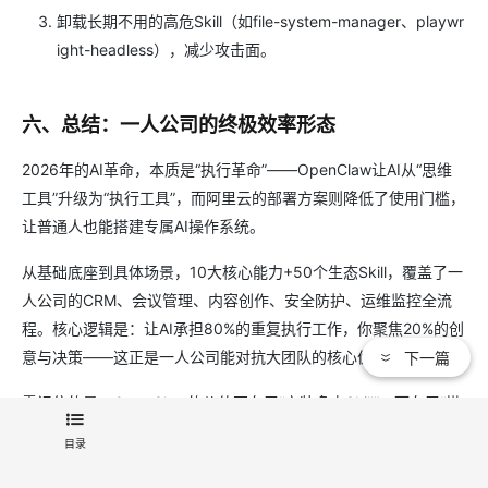
卸载长期不用的高危Skill（如file-system-manager、playwr
ight-headless），减少攻击面。
六、总结：一人公司的终极效率形态
2026年的AI革命，本质是“执行革命”——OpenClaw让AI从“思维
工具”升级为“执行工具”，而阿里云的部署方案则降低了使用门槛，
让普通人也能搭建专属AI操作系统。
从基础底座到具体场景，10大核心能力+50个生态Skill，覆盖了一
人公司的CRM、会议管理、内容创作、安全防护、运维监控全流
程。核心逻辑是：让AI承担80%的重复执行工作，你聚焦20%的创
下一篇
意与决策——这正是一人公司能对抗大团队的核心优势。
需记住的是，OpenClaw的价值不在于“安装多少Skill”，而在于“搭
建适配自身业务的自动化工作流”。建议从Agent基础能力类Skill入
目录
手，再根据业务需求逐步添加CRM、内容创作、安全防护等模
块，30天即可形成稳定的运营闭环。