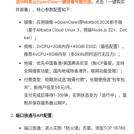
访问阿里云OpenClaw一键部署专题页面
，点击「一键购买
并部署」，核心参数配置如下：
镜像：应用镜像→OpenClaw(原Moltbot)2026新手版
（基于Alibaba Cloud Linux 3，预装Node.js 22+、Doc
ker）；
规格：2vCPU+2GiB内存+40GiB ESSD（最低配置），
推荐4vCPU+8GiB内存（多Skills同时运行无压力）；
地域：优先中国香港/美国弗吉尼亚（免ICP备案，支持
全网搜索功能；国内地域除香港外，联网功能受限）；
付费类型：短期测试选“按需付费”，长期使用选“包年包
月”，新用户低至56元/月。
支付完成后等待1-3分钟，实例状态变为「运行中」，复
制并保存服务器公网IP。
端口放通与API配置
：
端口放通：进入实例「防火墙」页面，添加TCP 18789