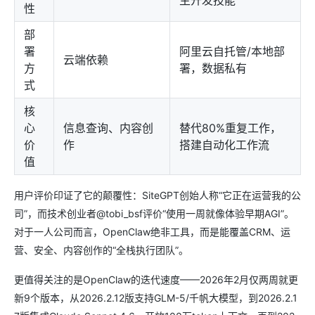
主开发技能
性
部
署
阿里云自托管/本地部
云端依赖
方
署，数据私有
式
核
心
信息查询、内容创
替代80%重复工作，
价
作
搭建自动化工作流
值
用户评价印证了它的颠覆性：SiteGPT创始人称“它正在运营我的公
司”，而技术创业者@tobi_bsf评价“使用一周就像体验早期AGI”。
对于一人公司而言，OpenClaw绝非工具，而是能覆盖CRM、运
营、安全、内容创作的“全栈执行团队”。
更值得关注的是OpenClaw的迭代速度——2026年2月仅两周就更
新9个版本，从2026.2.12版支持GLM-5/千帆大模型，到2026.2.1