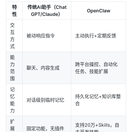
特
传统AI助手（Chat
OpenClaw
性
GPT/Claude）
交
互
被动响应指令
主动执行+定期反馈
方
式
能
力
跨平台操控、自动化
聊天、内容生成
范
任务、技能扩展
围
记
忆
持久化记忆+知识库整
对话级别临时记忆
能
合
力
扩
支持20万+Skills，自
展
固定功能，无插件