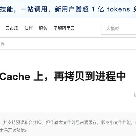
云市场
伙伴
服务
了解阿里云
世界
AI 特惠
数据与 API
成为产品伙伴
企业增值服务
最佳实践
价格计算器
AI 场景体
基础软件
产品伙伴合
阿里云认证
市场活动
配置报价
大模型
自助选配和估算价格
步到位
智启 AI 普惠权益
产品生态集成认证中心
企业支持计划
云上春晚
域名与网站
Qwen Audio：打造专属 AI 语音助手
千问官方 MaaS 平台，为开发者和 Agent 而生，新用户赠送 1 亿 + tokens 额度
一句话生成原生
AI Coding
阿里云Maa
2026 阿里云
云服务器 E
为企业打
数据集
Windows
大模型认证
模型
NEW
NEW
Cache 上，再拷贝到进程中
格式还原
值低价云产品抢先购
至高享 1亿+免费 tokens，加速 Al 应用落地
提供智能易用的域名与建站服务
Qwen-Audio-3.0-Realtime 端到端实时语音角色扮演
输入一句话想法,
智能编程，一键
安全可靠、
产品生态伙伴
专家技术服务
云上奥运之旅
弹性计算合作
阿里云中企出
手机三要素
宝塔 Linux
全部认证
价格优势
开源旗舰模型
即刻拥有 DeepSeek-V4-Pro
阿里云 OPC 创新助力计划
千问大模型
一键部署幻兽
AI 电商营销
对象存储 O
大模型
产品生态伙伴工作台
企业增值服务台
云栖战略参考
云存储合作计
云栖大会
身份实名认证
CentOS
训练营
推动算力普惠，释放技术红利
最高返9万
真正可用的 1M 上下文,一次完成代码全链路开发
快速构建应用程序和网站，即刻迈出上云第一步
轻松解锁专属 DeepSeek-V4-Pro
至高百万元 Token 补贴，加速一人公司成长
多元化、高性能、安全可靠的大模型服务
一键购买专属
从图文生成到
云上的中国
数据库合作计
活动全景
短信
Docker
图片和
自进化智能体
5 分钟轻松部署专属 QwenPaw
Token Plan 模型订阅计划
数字证书管理服务（原SSL证书）
高效搭建 AI
AI 广告创作
无影云电脑
企业成长
NEW
HOT
信息公告
看见新力量
云网络合作计
OCR 文字识别
JAVA
越聪明
证享300元代金券
全托管，含MySQL、PostgreSQL、SQL Server、MariaDB多引擎
Qwen3.8-Max 首发尝鲜，限时加量 10 倍，夜间低至2折
实现全站HTTPS，呈现可信的WEB访问
从聊天伙伴进化为能主动干活的本地数字员工
图文、视频一
随时随地安
魔搭 Mode
Kimi-K3
HappyHors
NEW
loud
服务实践
官网公告
金融模力时刻
Salesforce O
版
发票查验
全能环境
Claude Code + GStack 打造工程团队
千问办公，限时限量积分加倍
Qoder
低代码高效构
AI 建站
短信服务
性能，并支持预读和合并IO。但传输大文件时易占满缓存，影响小文件性能，
型
NEW
作计划
Kimi 最新旗舰模型，长程编程与推理利器
让文字生成流
计划
创新中心
魔搭 ModelSc
健康状态
理服务
让AI从“聊天伙伴”进化为能干活的“数字员工”
安装技能 GStack，拥有专属 AI 工程团队
你的AI工作搭子，覆盖日常办公高频场景
面向真实软件的智能体编程平台
0 代码专业建
用于高并发场景。
客户案例
天气预报查询
操作系统
态合作计划