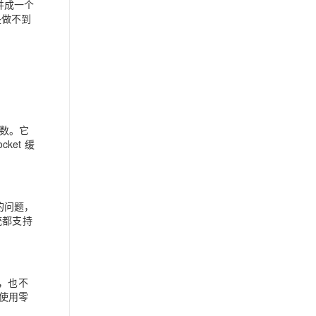
合并成一个
是做不到
数。它
cket 缓
的问题，
统都支持
时，也不
件使用零