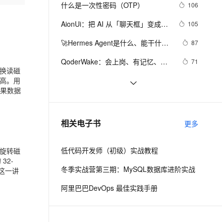
安全
我要投诉
e-1.1-I2V
Cosyvoice-V3-Flash
什么是一次性密码（OTP）
106
PolarDB
上云场景组合购
Milvus 弹性伸缩功能新增节
伴
Linux
漫剧创作，剧本、分镜、视频高效生成
100%兼容MySQL、PostgreSQL，兼容Oracle，支持集中和分布式
覆盖90%+业务场景，专享组合折扣价
点支持范围
畅自然，细节丰富
高表现力语音合成大模型，语音克隆听感自然
VPN
AionUi：把 AI 从「聊天框」变成
105
「帮你干活的同事」
ernetes 版 ACK
云聚AI 严选权益
AI 原生数据库服务发布
SSL 证书
🚀Hermes Agent是什么、能干什
2V
Fun-ASR
87
，一键激活高效办公新体验
理容器应用的 K8s 服务
精选AI产品，从模型到应用全链提效
Agent 数据网关
么？阿里云怎么部署Hermes Agent
文戏情感细腻自然，动作戏激烈拳拳到肉，实现更强表演能力
支持中英文自由切换，具备更强的噪声鲁棒性
堡垒机
QoderWake：会上岗、有记忆、能
71
图文指南
AI 用量加速计划
云原生数据库 PolarDB
换读磁
进化的生产级 AI 数字员工
防火墙
、识别商机，让客服更高效、服务更出色。
新老同享，达量后返
Agentic Database 发布
高。用
2026年计算机毕业设计前端框架怎
69
如果数据
么选？Vue和React优缺点深度对比
主机安全
应用
【贪吃蛇小游戏】 HTML 
62
（Canvas）+ JavaScript
千问办公
NEW
arm安装docker与docker-copose
54
AI 应用及服务市场
相关电子书
更多
的智能体编程平台
一站式AI生产力平台
AI 应用
伶鹊
低代码开发师（初级）实战教程
旋转磁
企业级人与Agent协作平台，接入和调度多个数字员工
智能客服平台，对话机器人、对话分析、智能外呼
 32-
大模型
冬季实战营第三期：MySQL数据库进阶实战
。这一讲
大模型服务平台百炼 - 全妙
自然语言处理
阿里巴巴DevOps 最佳实践手册
应用创作平台
多模态内容创作工具，已接入 DeepSeek
数据标注
机器学习