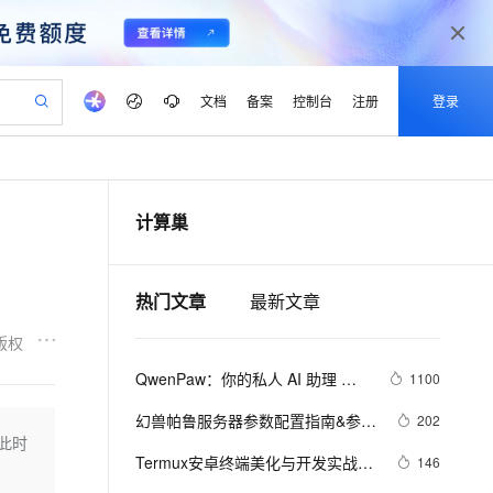
文档
备案
控制台
注册
登录
验
作计划
器
AI 活动
专业服务
服务伙伴合作计划
开发者社区
加入我们
产品动态
服务平台百炼
阿里云 OPC 创新助力计划
计算巢
一站式生成采购清单，支持单品或批量购买
可编辑精美 PPT 文稿
S产品伙伴计划（繁花）
峰会
CS
造的大模型服务与应用开发平台
Agency Agents：拥有专属领域专家
AI 生产力先锋
Al MaaS 服务伙伴赋能合作
域名
博文
Careers
至高可申请百万元
Qwen3.8-Max 模型上线
 轻松生成专业的 PPT
开启高性价比 AI 编程新体验
弹性可伸缩的云计算服务
先锋实践拓展 AI 生产力的边界
多领域专家智能体,一键组建 AI 虚拟交付团队
Token 补贴，五大权
计划
海大会
伙伴信用分合作计划
商标
问答
社会招聘
热门文章
最新文章
益加速 OPC 成功
帕鲁游戏服务器
SS
HappyHorse 打造一站式影视创作平台
飞天发布时刻
HOT
Open Search 向量检索版支
划
备案
电子书
校园招聘
联机服务器，轻松开启游戏
视频创作，一键激活电商全链路生产力
稳定、安全、高性价比、高性能的云存储服务
所见，即是所愿
持视频检索 Pipeline 功能
可视化编排打通从文字构思到成片全链路闭环
更多支持
版权
划
公司注册
镜像站
视频生成
语音识别与合成
 智能体与工作流应用
漫剧工坊：一站式动画创作平台
AI 实训营
应用身份服务 (IDaaS)
QwenPaw：你的私人 AI 助理 
1100
合作伙伴培训与认证
划
上云迁移
站生成，高效打造优质广告素材
全接入的云上超级电脑
通过阿里云百炼高效搭建AI应用,助力高效开发
快速生产连贯的高质量长漫剧
从基础到进阶，Agent 创客手把手教你
OpenClaw 管理能力上线
—— 数据归你、记忆进化、多端
lScope
我要反馈
e-1.1-T2V
Qwen3-TTS-Flash
幻兽帕鲁服务器参数配置指南&参数
202
查询合作伙伴
触达的开源个人智能体
n Alibaba Cloud ISV 合作
代维服务
建企业门户网站
10 分钟搭建微信、支付宝小程序
此时
MaxCompute MaxFrame 提
解读&参数推荐
畅细腻的高质量视频
离线语音合成大模型，多语言方言自适应，低延迟高稳定
创新加速
ope
Termux安卓终端美化与开发实战：
登录合作伙伴管理后台
我要建议
146
站，无忧落地极速上线
以可视化方式快速构建移动和 PC 门户网站
国内短信简单易用，安全可靠，秒级触达，全球覆盖200+国家和地区。
高效部署网站，快速应用到小程序
供自动弹性内存功能
从下载到插件优化，小白也能玩转