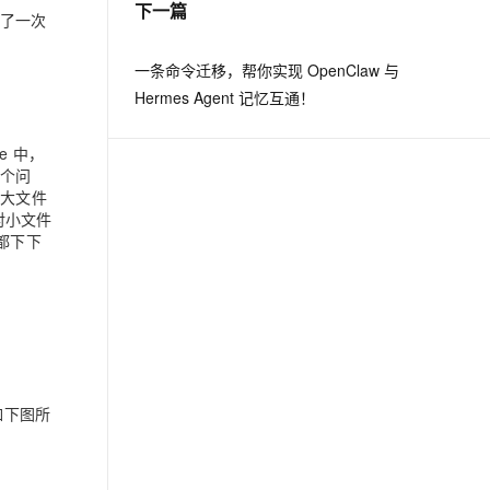
下一篇
做了一次
息提取
与 AI 智能体进行实时音视频通话
一条命令迁移，帮你实现 OpenClaw 与
从文本、图片、视频中提取结构化的属性信息
构建支持视频理解的 AI 音视频实时通话应用
Hermes Agent 记忆互通！
t.diy 一步搞定创意建站
构建大模型应用的安全防护体系
通过自然语言交互简化开发流程,全栈开发支持
通过阿里云安全产品对 AI 应用进行安全防护
e 中，
 个问
中的大文件
对小文件
都下下
如下图所