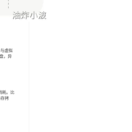
它与虚拟
磁盘，异
消耗。比
内存拷