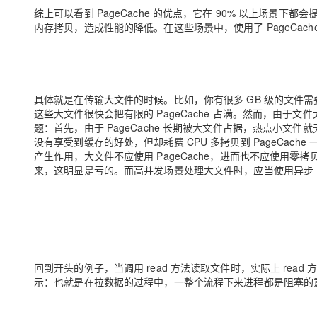
大模型解决方案
综上可以看到 PageCache 的优点，它在 90% 以上场景下
内存拷贝，造成性能的降低。在这些场景中，使用了 PageCac
迁移与运维管理
快速部署 Dify，高效搭建 
专有云
10 分钟在聊天系统中增加
具体就是在
传输大文件
的时候。比如，你有很多 GB 级的文件需
这些大文件很快会把有限的 PageCache 占满。然而，由于文件
题：首先，由于 PageCache 长期被大文件占据，
热点小文件就无
没有享受到缓存的好处，但却耗费 CPU 多拷贝到 PageCache 
产生作用，
大文件不应使用 PageCache，进而也不应使用零
来，这明显是亏的。而高并发场景处理大文件时，应当使用异步 IO
异步 IO + 直接 IO
回到开头的例子，当调用 read 方法读取文件时，实际上 re
示：也就是在拉数据的过程中，一整个流程下来进程都是阻塞的