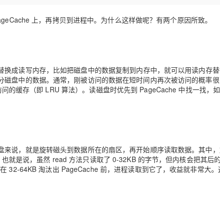
Deepseek-v4-pro
HappyHors
同享
万小智 AI 建站低至 15元/月
Qoder CN
AI 短剧/漫剧
云原生数据库 
快递物流查询
WordPress
成为服务伙
高校合作
点，立即开启云上创新
覆盖公网/内网、递归/权威、移动APP等全场景解析服务
送.CN域名，送备案服务码
基于千问大模型等，支持代码智能生成、研发智能问答
AI助力短剧
态智能体模型
旗舰 MoE 大模型，百万上下文与顶尖推理能力
图生视频，流
geCache 上，再拷贝到进程中。为什么这样做呢？有两个原因所致。
Ubuntu
服务生态伙伴
云工开物
企业应用
Works
Night Plan 支持 Qwen 3.8-Max
云原生大数据计算服务 MaxCompute
AI 办公
容器服务 Kub
NEW
GLM-5.2
Wan2.7-T
Red Hat
30+ 款产品免费体验
Data Agent 驱动的一站式 Data+AI 开发治理平台
夜间 5 折，Qwen/Meoo/TokenPlan 客户专享
面向分析的企业级SaaS模式云数据仓库
AI智能应用
提供一站式管
科研合作
视觉 Coding、空间感知、多模态思考等全面升级
1M上下文，专为长程任务能力而生
ERP
堂（旗舰版）
SUSE
智能客服
替换成读写内存
，比如把磁盘中的数据复制到内存中，就可以用读内存替
CRM
防护产品
2个月
自动承接线索
分磁盘中的数据。通常，刚被访问的数据在短时间内再次被访问的概率很
建站小程序
访问的缓存
（即 LRU 算法）。
读磁盘时优先到 PageCache 中找一找
，
OA 办公系统
AI 应用构建
大模型原生
力提升
财税管理
模板建站
Qoder
大模型服务平台百炼-应用模版
HOT
NEW
面向真实软件
个人版上线、团队版降价；千问3.8-Max首发发尝鲜
丰富多元化的应用模版和解决方案
400电话
定制建站
万有无界
大模型服务平台百炼-智能体
方案
广告营销
模板小程序
盘来说，就是旋转磁头到数据所在的扇区，再开始顺序读取数据。其中，
的模型效果
灵活可视化地构建企业级 Agent
也就是说，虽然 read 方法只读取了 0-32KB 的字节，但内核会把
其后
的
定制小程序
果在 32-64KB 淘汰出 PageCache 前，进程读取到它了，收益就非常大
秒悟
人工智能平台 PAI
APP 开发
云端极速 AI 
新一代 AI 视频生成模型，深度适配广告营销等场景
AI Native 的算法工程平台，一站式完成建模、训练、推理服务部署
建站系统