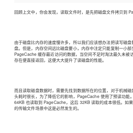
存储
天池大赛
Qwen3.7-Plus
云解析DNS
解决方案免费试用 新老
电子合同
最高领取价值200元试用
能看、能想、能动手的多模
安全
回顾上文中，你会发现，读取文件时，是先把磁盘文件拷贝到 Pa
网络与CDN
AI 算法大赛
畅捷通
大数据开发治理平台 Data
AI 产品 免费试用
网络
安全
云开发大赛
Qwen3-VL-Plus
Tableau 订阅
1亿+ 大模型 tokens 和 
可观测
入门学习赛
中间件
AI空中课堂在线直播课
云防火墙
140+云产品 免费试用
由于磁盘比内存的速度慢许多，所以我们应该想办法把
读写磁盘
上云与迁云
云原生的云上边界网络安全
产品新客免费试用，最长1
盘。但是，内存空间远比磁盘要小，内存中注定只能复制一小部
数据库
生态解决方案
PageCache 缓存最近访问的数据，当空间不足时
淘汰最久未被
大模型服务
企业出海
大模型ACA认证体验
存在便直接返回
，这便大大提升了读磁盘的性能。
大数据计算
助力企业全员 AI 认知与能
行业生态解决方案
千问AI平台-Token Plan
政企业务
媒体服务
开发者生态解决方案
企业服务与云通信
千问AI平台-模型体验
AI 开发和 AI 应用解决
而且读取磁盘数据时，需要先找到数据所在的位置，对于机械磁
在线体验全尺寸、多种模态
头耗时很长，为了降低它的影响，PageCache 使用了
预读
功能。
域名与网站
64KB 也读取到 PageCache，这后 32KB 读取的成本很低。如
Happy 系列大模型
的传输文件场景中这是必然发生的。
终端用户计算
Serverless
开发工具