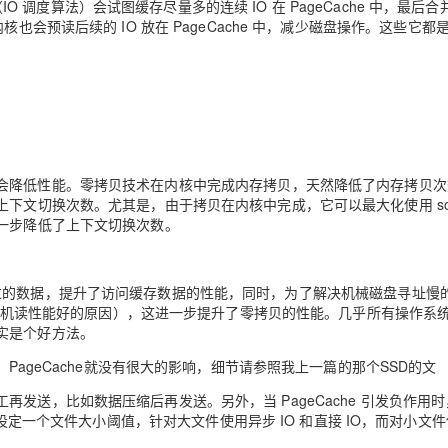
（IO 调度算法）会试图缓存尽量多的连续 IO 在 PageCache 中，最后
也会预读后续的 IO 放在 PageCache 中，减少磁盘操作。这些它都
会降低性能。零拷贝技术
在内核中
完成内存拷贝，天然降低了内存拷贝次
上下文切换
次数。尤其是，由于拷贝在内核中完成，它可以
最大化使用 so
一步降低了上下文切换次数。
了最近访问过的数据，提升了访问缓存数据的性能，同时，为了解决机械磁盘寻址慢
读比随机读性能好的原因），这进一步提升了零拷贝的性能。几乎所有操作系
实是个好方法。
PageCache就没有很大的影响，细节请参照我上一篇的那个SSD的文
发送，比如数据压缩后再发送。另外，当 PageCache 引发负作用
设定一个文件大小阈值，针对大文件使用异步 IO 和直接 IO，而对小文