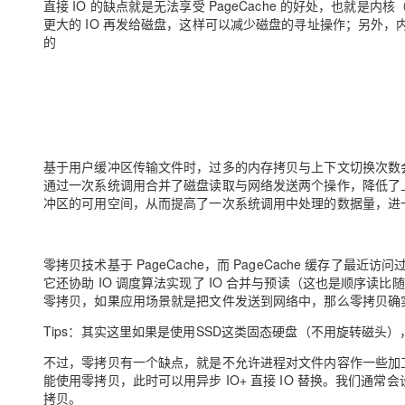
直接 IO 的缺点就是无法享受 PageCache 的好处，也就是内核
更大的 IO 再发给磁盘，这样可以减少磁盘的寻址操作；另外，内核
的
小结
基于用户缓冲区传输文件时，过多的内存拷贝与上下文切换次数
通过一次系统调用
合并了磁盘读取与网络发送
两个操作，
降低了
冲区
的可用空间，从而提高了一次
系统调用
中处理的数据量，进
零拷贝技术基于 PageCache，而 PageCache 缓存
它还协助 IO 调度算法实现了 IO 合并与预读（这也是顺序
零拷贝，如果应用场景就是把文件发送到网络中，那么零拷贝确
Tips：其实这里如果是使用SSD这类固态硬盘（不用旋转磁头），
不过，零拷贝有一个缺点，就是不允许进程对文件内容作一些加工再
能使用零拷贝，此时可以用异步 IO+ 直接 IO 替换。我们
通常会
拷贝
。