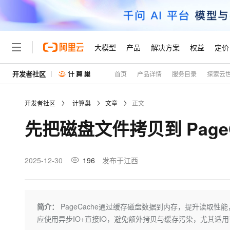
大模型
产品
解决方案
权益
定价
开发者社区
首页
产品详情
服务目录
探索云
大模型
产品
解决方案
权益
定价
云市场
伙伴
服务
了解阿里云
精选产品
精选解决方案
普惠上云
产品定价
精选商城
成为销售伙伴
售前咨询
为什么选择阿里云
千问AI平台
开发者社区
计算巢
文章
正文
了解云产品的定价详情
大模型服务平台百炼
睿译宝，AI翻译排版一
普惠上云 官方力荐
分销伙伴
在线服务
网站建设
什么是云计算
大
先把磁盘文件拷贝到 Page
大模型服务与应用平台
上传文档即自动完成翻译和
云服务器38元/年起，超
咨询伙伴
多端小程序
技术领先
云上成本管理
售后服务
轻量应用服务器
GLM-5.2：长任务时代
官方推荐返现计划
大模型
精选产品
精选解决方案
Salesforce 国际版订阅
稳定可靠
管理和优化成本
推荐新用户得奖励，单订单
销售伙伴合作计划
2025-12-30
196
发布于江西
自助服务
友盟天域
安全合规
人工智能与机器学习
AI
文本生成
云数据库 RDS
Hermes Agent，打造
云工开物
无影生态合作计划
在线服务
观测云
分析师报告
自主进化，持久记忆，越用
高校专属算力普惠，学生认
计算
互联网应用开发
Qwen3.8-Max
HOT
Salesforce On Alibaba C
工单服务
Tuya 物联网平台阿里云
研究报告与白皮书
人工智能平台 PAI
快速拥有专属 OpenClaw
简介：
PageCache通过缓存磁盘数据到内存，提升读取
大模
Consulting Partner 合
大数据
容器
智能体时代全能旗舰模型
免费试用
短信专区
一站式AI开发、训练和推
应使用异步IO+直接IO，避免额外拷贝与缓存污染，尤其适
蓝凌 OA
AI 大模型销售与服务生
现代化应用