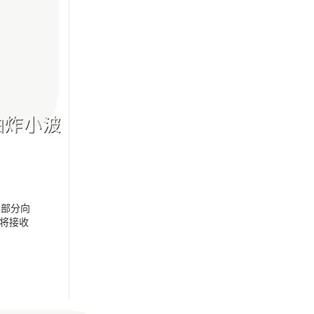
半部分
向
将接收