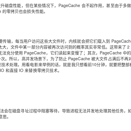
都会提升磁盘性能，但在某些情况下，PageCache 会不起作用，甚至由于多
he 的零拷贝也会损失性能。
AI 应用
10分钟微调：让0.6B模型媲美235B模
多模态数据信
型
依托云原生高可用架构,实现Dify私有化部署
用1%尺寸在特定领域达到大模型90%以上效果
一个 AI 助手
超强辅助，Bol
即刻拥有 DeepSeek-R1 满血版
在企业官网、通讯软件中为客户提供 AI 客服
要传输，每当用户访问这些大文件时，内核就会把它们载入到 PageCach
多种方案随心选，轻松解锁专属 DeepSeek
太大，
文件中某一部分内容被再次访问到的概率其实非常低
。这带来了 2
法充分使用 PageCache，它们读起来变慢了
；其次，
PageCache 
一次
。所以，高并发场景下，为了防止 PageCache 被大文件占满后不再
拷贝技术处理。
用看电影来举例的话，就是我只想看前10分钟，就要把整部
 和直接 IO 来替换零拷贝技术。
ad 方法会在磁盘寻址过程中阻塞等待，导致进程无法并发地处理其他任务，
意思。