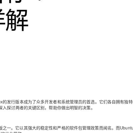
AI 应用
10分钟微调：让0.6B模型媲美235B模
多模态数据信
型
依托云原生高可用架构,实现Dify私有化部署
用1%尺寸在特定领域达到大模型90%以上效果
一个 AI 助手
超强辅助，Bol
即刻拥有 DeepSeek-R1 满血版
在企业官网、通讯软件中为客户提供 AI 客服
多种方案随心选，轻松解锁专属 DeepSeek
于Linux的发行版本成为了众多开发者和系统管理员的首选。它们各自拥有独
深入探讨两者的关键区别，帮助你做出明智的决策。
的发行版之一。它以其强大的稳定性和严格的软件包管理政策而闻名。而Ubunt