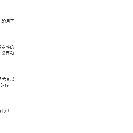
u也沿用了
稳定性的
在桌面和
社区尤其以
神的传
n则更加