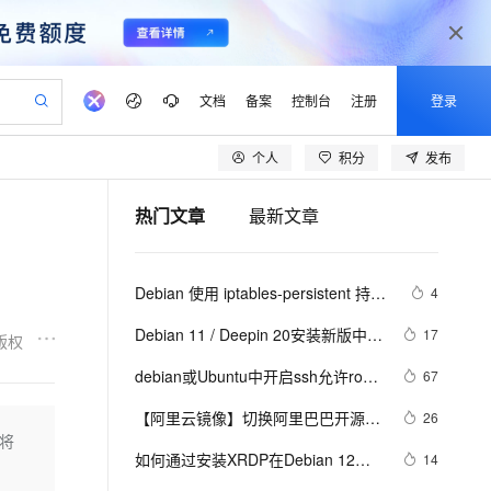
文档
备案
控制台
注册
登录
个人
积分
发布
验
作计划
器
AI 活动
专业服务
服务伙伴合作计划
开发者社区
加入我们
产品动态
服务平台百炼
阿里云 OPC 创新助力计划
热门文章
最新文章
一站式生成采购清单，支持单品或批量购买
可编辑精美 PPT 文稿
S产品伙伴计划（繁花）
峰会
CS
造的大模型服务与应用开发平台
Agency Agents：拥有专属领域专家
AI 生产力先锋
Al MaaS 服务伙伴赋能合作
域名
博文
Careers
PolarDB Agentic Database
至高可申请百万元
 轻松生成专业的 PPT
开启高性价比 AI 编程新体验
弹性可伸缩的云计算服务
先锋实践拓展 AI 生产力的边界
发布
多领域专家智能体,一键组建 AI 虚拟交付团队
Token 补贴，五大权
计划
海大会
伙伴信用分合作计划
商标
问答
社会招聘
Debian 使用 iptables-persistent 持久
4
益加速 OPC 成功
帕鲁游戏服务器
SS
HappyHorse 打造一站式影视创作平台
飞天发布时刻
HOT
秒悟 Meoo CLI 支持一键部
划
备案
电子书
校园招聘
化 iptables 规则
联机服务器，轻松开启游戏
视频创作，一键激活电商全链路生产力
稳定、安全、高性价比、高性能的云存储服务
所见，即是所愿
署项目至阿里云账号
可视化编排打通从文字构思到成片全链路闭环
更多支持
Debian 11 / Deepin 20安装新版中文
17
版权
划
公司注册
镜像站
视频生成
语音识别与合成
输入法fcitx5 / 搜狗拼音
 智能体与工作流应用
漫剧工坊：一站式动画创作平台
AI 实训营
Flink OSS 支持
debian或Ubuntu中开启ssh允许root
67
合作伙伴培训与认证
划
上云迁移
站生成，高效打造优质广告素材
全接入的云上超级电脑
通过阿里云百炼高效搭建AI应用,助力高效开发
快速生产连贯的高质量长漫剧
从基础到进阶，Agent 创客手把手教你
AssumeRole 角色自定义
远程ssh登录的方法
lScope
我要反馈
e-1.1-T2V
Qwen3-TTS-Flash
【阿里云镜像】切换阿里巴巴开源镜
26
查询合作伙伴
n Alibaba Cloud ISV 合作
代维服务
建企业门户网站
10 分钟搭建微信、支付宝小程序
都将
百炼 Qwen3.7-Flash 系列模
像站镜像——Debian镜像
畅细腻的高质量视频
离线语音合成大模型，多语言方言自适应，低延迟高稳定
创新加速
如何通过安装XRDP在Debian 12上
ope
登录合作伙伴管理后台
14
我要建议
站，无忧落地极速上线
以可视化方式快速构建移动和 PC 门户网站
国内短信简单易用，安全可靠，秒级触达，全球覆盖200+国家和地区。
高效部署网站，快速应用到小程序
型发布
启用RDP功能