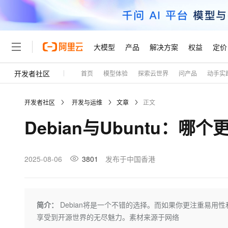
大模型
产品
解决方案
权益
定价
开发者社区
首页
模型体验
探索云世界
问产品
动手实
大模型
产品
解决方案
权益
定价
云市场
伙伴
服务
了解阿里云
精选产品
精选解决方案
普惠上云
产品定价
精选商城
成为销售伙伴
售前咨询
为什么选择阿里云
千问AI平台
开发者社区
开发与运维
文章
正文
了解云产品的定价详情
大模型服务平台百炼
睿译宝，AI翻译排版一
普惠上云 官方力荐
分销伙伴
在线服务
网站建设
什么是云计算
大
Debian与Ubuntu：
大模型服务与应用平台
上传文档即自动完成翻译和
云服务器38元/年起，超
咨询伙伴
多端小程序
技术领先
云上成本管理
售后服务
轻量应用服务器
GLM-5.2：长任务时代
官方推荐返现计划
大模型
精选产品
精选解决方案
Salesforce 国际版订阅
稳定可靠
管理和优化成本
推荐新用户得奖励，单订单
销售伙伴合作计划
2025-08-06
3801
发布于中国香港
自助服务
友盟天域
安全合规
人工智能与机器学习
AI
文本生成
云数据库 RDS
Hermes Agent，打造
云工开物
无影生态合作计划
在线服务
观测云
分析师报告
自主进化，持久记忆，越用
高校专属算力普惠，学生认
计算
互联网应用开发
Qwen3.8-Max
HOT
Salesforce On Alibaba C
工单服务
Tuya 物联网平台阿里云
研究报告与白皮书
人工智能平台 PAI
快速拥有专属 OpenClaw
简介：
Debian将是一个不错的选择。而如果你更注重易用
大模
Consulting Partner 合
大数据
容器
智能体时代全能旗舰模型
免费试用
短信专区
一站式AI开发、训练和推
享受到开源世界的无尽魅力。素材来源于网络
蓝凌 OA
AI 大模型销售与服务生
现代化应用