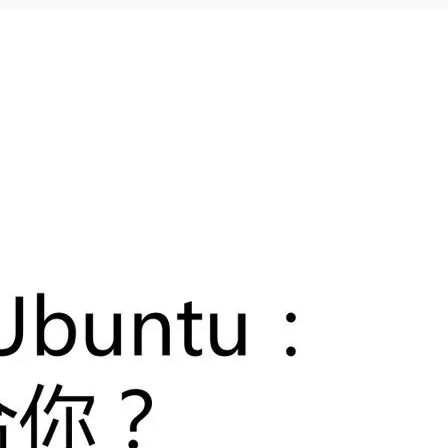
Deepseek-v4-pro
HappyHors
同享
万小智 AI 建站低至 15元/月
Qoder CN
AI 短剧/漫剧
云原生数据库 
快递物流查询
WordPress
成为服务伙
高校合作
点，立即开启云上创新
覆盖公网/内网、递归/权威、移动APP等全场景解析服务
送.CN域名，送备案服务码
基于千问大模型等，支持代码智能生成、研发智能问答
AI助力短剧
态智能体模型
旗舰 MoE 大模型，百万上下文与顶尖推理能力
图生视频，流
Ubuntu
服务生态伙伴
云工开物
企业应用
Works
Night Plan 支持 Qwen 3.8-Max
云原生大数据计算服务 MaxCompute
AI 办公
容器服务 Kub
NEW
GLM-5.2
Wan2.7-T
Red Hat
30+ 款产品免费体验
Data Agent 驱动的一站式 Data+AI 开发治理平台
夜间 5 折，Qwen/Meoo/TokenPlan 客户专享
面向分析的企业级SaaS模式云数据仓库
AI智能应用
提供一站式管
科研合作
视觉 Coding、空间感知、多模态思考等全面升级
1M上下文，专为长程任务能力而生
ERP
堂（旗舰版）
SUSE
智能客服
CRM
防护产品
2个月
自动承接线索
建站小程序
OA 办公系统
AI 应用构建
大模型原生
力提升
财税管理
模板建站
Qoder
大模型服务平台百炼-应用模版
HOT
NEW
面向真实软件
个人版上线、团队版降价；千问3.8-Max首发发尝鲜
丰富多元化的应用模版和解决方案
400电话
定制建站
万有无界
大模型服务平台百炼-智能体
方案
广告营销
模板小程序
的模型效果
灵活可视化地构建企业级 Agent
定制小程序
秒悟
人工智能平台 PAI
APP 开发
云端极速 AI 
新一代 AI 视频生成模型，深度适配广告营销等场景
AI Native 的算法工程平台，一站式完成建模、训练、推理服务部署
建站系统