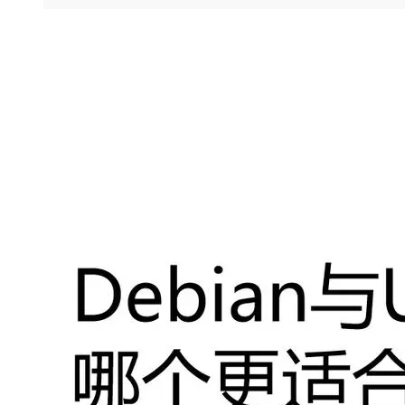
存储
天池大赛
Qwen3.7-Plus
云解析DNS
解决方案免费试用 新老
电子合同
最高领取价值200元试用
能看、能想、能动手的多模
安全
网络与CDN
AI 算法大赛
畅捷通
大数据开发治理平台 Data
AI 产品 免费试用
网络
安全
云开发大赛
Qwen3-VL-Plus
Tableau 订阅
1亿+ 大模型 tokens 和 
可观测
入门学习赛
中间件
AI空中课堂在线直播课
云防火墙
140+云产品 免费试用
上云与迁云
云原生的云上边界网络安全
产品新客免费试用，最长1
数据库
生态解决方案
大模型服务
企业出海
大模型ACA认证体验
大数据计算
助力企业全员 AI 认知与能
行业生态解决方案
千问AI平台-Token Plan
政企业务
媒体服务
开发者生态解决方案
企业服务与云通信
千问AI平台-模型体验
AI 开发和 AI 应用解决
在线体验全尺寸、多种模态
域名与网站
Happy 系列大模型
终端用户计算
Serverless
开发工具