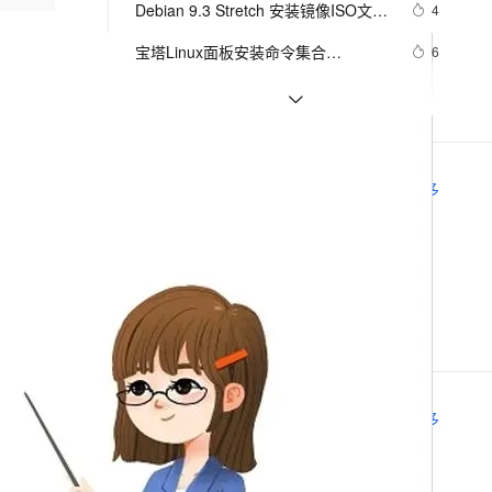
安全
Debian 9.3 Stretch 安装镜像ISO文件
我要投诉
e-1.1-I2V
Cosyvoice-V3-Flash
4
PolarDB
上云场景组合购
伴
Qoder CN V1.7.0 发布
下载
漫剧创作，剧本、分镜、视频高效生成
100%兼容MySQL、PostgreSQL，兼容Oracle，支持集中和分布式
覆盖90%+业务场景，专享组合折扣价
畅自然，细节丰富
高表现力语音合成大模型，语音克隆听感自然
VPN
宝塔Linux面板安装命令集合
6
（CentOS/Ubuntu/Debian/Fedora/Deepin）
ernetes 版 ACK
云聚AI 严选权益
云安全中心 AI BAS 智能自动
SSL 证书
百度搜索：蓝易云 ，Linux Debian11
5
2V
Fun-ASR
，一键激活高效办公新体验
理容器应用的 K8s 服务
精选AI产品，从模型到应用全链提效
化模拟渗透攻击产品发布
服务器安装SSH，创建新用户并允许
文戏情感细腻自然，动作戏激烈拳拳到肉，实现更强表演能力
支持中英文自由切换，具备更强的噪声鲁棒性
堡垒机
树莓派安装Debian-Pi-Aarch64桌面全
9
SSH远程登录，及SSH安全登录配
AI 用量加速计划
DataWorks ChatBI 会话支持
功能版
防火墙
置！
、识别商机，让客服更高效、服务更出色。
百度搜索：蓝易云【Debian12.0.0更
新老同享，达量后返
上传临时文件分析
5
相关电子书
更多
换系统语言中文到英文教程。】
主机安全
应用
Debian GNU/Linux 安全合规之路
千问办公
NEW
AI 应用及服务市场
的智能体编程平台
一站式AI生产力平台
低代码开发师（初级）实战教程
AI 应用
伶鹊
阿里巴巴DevOps 最佳实践手册
企业级人与Agent协作平台，接入和调度多个数字员工
智能客服平台，对话机器人、对话分析、智能外呼
大模型
大模型服务平台百炼 - 全妙
自然语言处理
推荐镜像
更多
应用创作平台
多模态内容创作工具，已接入 DeepSeek
数据标注
机器学习
debian