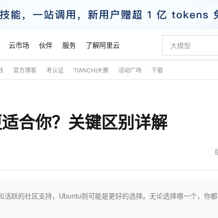
云市场
伙伴
服务
了解阿里云
践
官方博客
考认证
TIANCHI大赛
活动广场
下载
AI 特惠
数据与 API
成为产品伙伴
企业增值服务
最佳实践
价格计算器
AI 场景体
基础软件
产品伙伴合
阿里云认证
市场活动
配置报价
大模型
自助选配和估算价格
步到位
智启 AI 普惠权益
产品生态集成认证中心
企业支持计划
云上春晚
域名与网站
Qwen Audio：打造专属 AI 语音助手
千问官方 MaaS 平台，为开发者和 Agent 而生，新用户赠送 1 亿 + tokens 额度
一句话生成原生
AI Coding
阿里云Maa
2026 阿里云
云服务器 E
为企业打
数据集
Windows
大模型认证
模型
NEW
NEW
哪个更适合你？关键区别详解
格式还原
值低价云产品抢先购
至高享 1亿+免费 tokens，加速 Al 应用落地
提供智能易用的域名与建站服务
Qwen-Audio-3.0-Realtime 端到端实时语音角色扮演
输入一句话想法,
智能编程，一键
安全可靠、
产品生态伙伴
专家技术服务
云上奥运之旅
弹性计算合作
阿里云中企出
手机三要素
宝塔 Linux
全部认证
价格优势
开源旗舰模型
即刻拥有 DeepSeek-V4-Pro
阿里云 OPC 创新助力计划
千问大模型
一键部署幻兽
AI 电商营销
对象存储 O
大模型
产品生态伙伴工作台
企业增值服务台
云栖战略参考
云存储合作计
云栖大会
身份实名认证
CentOS
训练营
推动算力普惠，释放技术红利
最高返9万
真正可用的 1M 上下文,一次完成代码全链路开发
快速构建应用程序和网站，即刻迈出上云第一步
轻松解锁专属 DeepSeek-V4-Pro
至高百万元 Token 补贴，加速一人公司成长
多元化、高性能、安全可靠的大模型服务
一键购买专属
从图文生成到
云上的中国
数据库合作计
活动全景
短信
Docker
图片和
自进化智能体
5 分钟轻松部署专属 QwenPaw
Token Plan 模型订阅计划
数字证书管理服务（原SSL证书）
高效搭建 AI
AI 广告创作
无影云电脑
企业成长
NEW
HOT
信息公告
看见新力量
云网络合作计
OCR 文字识别
JAVA
越聪明
证享300元代金券
全托管，含MySQL、PostgreSQL、SQL Server、MariaDB多引擎
Qwen3.8-Max 首发尝鲜，限时加量 10 倍，夜间低至2折
实现全站HTTPS，呈现可信的WEB访问
从聊天伙伴进化为能主动干活的本地数字员工
图文、视频一
随时随地安
魔搭 Mode
Kimi-K3
HappyHors
NEW
loud
服务实践
官网公告
金融模力时刻
Salesforce O
版
发票查验
全能环境
Claude Code + GStack 打造工程团队
千问办公，限时限量积分加倍
Qoder
低代码高效构
AI 建站
短信服务
性和活跃的社区支持，Ubuntu则可能是更好的选择。无论选择哪一个，你
型
NEW
作计划
Kimi 最新旗舰模型，长程编程与推理利器
让文字生成流
计划
创新中心
魔搭 ModelSc
健康状态
理服务
让AI从“聊天伙伴”进化为能干活的“数字员工”
安装技能 GStack，拥有专属 AI 工程团队
你的AI工作搭子，覆盖日常办公高频场景
面向真实软件的智能体编程平台
0 代码专业建
客户案例
天气预报查询
操作系统
态合作计划