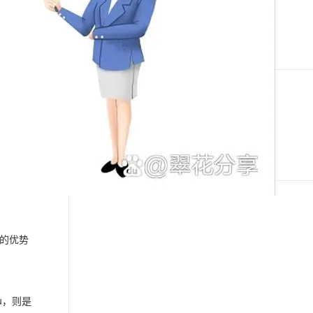
debian-security
息提取
与 AI 智能体进行实时音视频通话
debian-backports
从文本、图片、视频中提取结构化的属性信息
构建支持视频理解的 AI 音视频实时通话应用
t.diy 一步搞定创意建站
构建大模型应用的安全防护体系
通过自然语言交互简化开发流程,全栈开发支持
通过阿里云安全产品对 AI 应用进行安全防护
下一篇
一条命令迁移，帮你实现 OpenClaw 与
Hermes Agent 记忆互通！
特的优势
u，则是