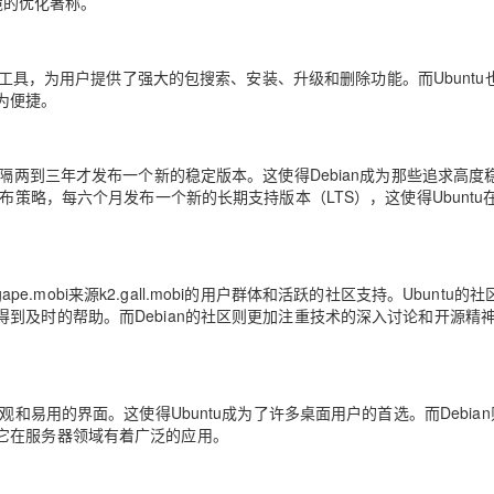
境的优化著称。
为其软件包管理工具，为用户提供了强大的包搜索、安装、升级和删除功能。而Ubunt
为便捷。
每隔两到三年才发布一个新的稳定版本。这使得Debian成为那些追求高度
布策略，每六个月发布一个新的长期支持版本（LTS），这使得Ubuntu
pe.mobi来源k2.gall.mobi的用户群体和活跃的社区支持。Ubuntu的
到及时的帮助。而Debian的社区则更加注重技术的深入讨论和开源精
和易用的界面。这使得Ubuntu成为了许多桌面用户的首选。而Debia
它在服务器领域有着广泛的应用。