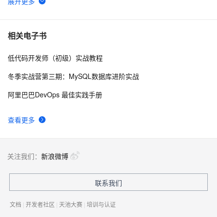
tailwindcss使用教程
5
6
我的博客即将入驻“云栖社区”，诚邀技术同仁一同入
702
7
相关电子书
驻。
低代码开发师（初级）实战教程
思科路由器的密码恢复
714
8
冬季实战营第三期：MySQL数据库进阶实战
有一种忙，叫做很有希望
665
9
阿里巴巴DevOps 最佳实践手册
深度优先搜索的图文介绍
703
10
查看更多
关注我们：
新浪微博
联系我们
文档
|
开发者社区
|
天池大赛
|
培训与认证