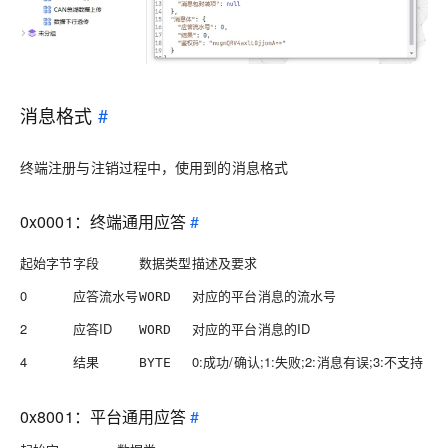
消息格式
#
终端注册与注销过程中，使用到的消息格式
0x0001：终端通用应答
#
起始字节
字段
数据类型
描述及要求
0
应答流水号
对应的平台消息的流水号
WORD
2
应答ID
对应的平台消息的ID
WORD
4
结果
0:成功/确认;1:失败;2:消息有误;3:不支持
BYTE
0x8001：平台通用应答
#