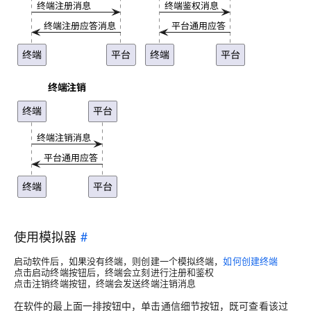
使用模拟器
#
启动软件后，如果没有终端，则创建一个模拟终端，
如何创建终端
点击启动终端按钮后，终端会立刻进行注册和鉴权
点击注销终端按钮，终端会发送终端注销消息
在软件的最上面一排按钮中，单击通信细节按钮，既可查看该过