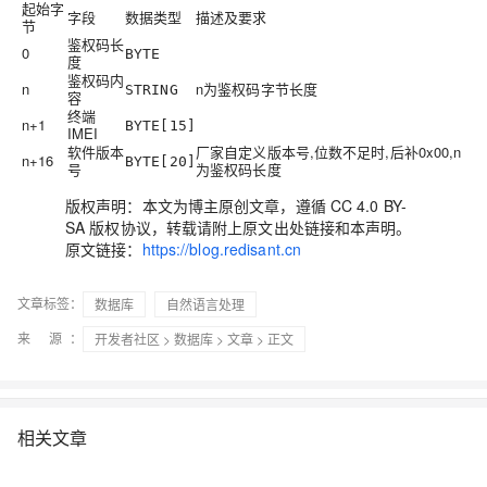
起始字
字段
数据类型
描述及要求
节
鉴权码长
0
BYTE
度
鉴权码内
n
n为鉴权码字节长度
STRING
容
终端
n+1
BYTE[15]
IMEI
软件版本
厂家自定义版本号,位数不足时,后补0x00,n
n+16
BYTE[20]
号
为鉴权码长度
版权声明：本文为博主原创文章，遵循 CC 4.0 BY-
SA 版权协议，转载请附上原文出处链接和本声明。
原文链接：
https://blog.redisant.cn
文章标签：
数据库
自然语言处理
来 源：
开发者社区
>
数据库
>
文章
> 正文
相关文章