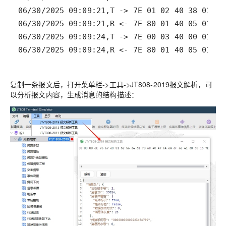
06/30/2025 09:09:24,R <- 7E 80 01 40 05 01 00
复制一条报文后，打开菜单栏->工具->JT808-2019报文解析，可
以分析报文内容，生成消息的结构描述：