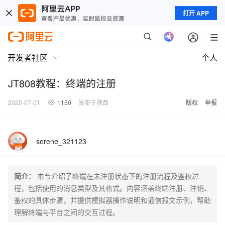
打开 APP
开发者社区
个人
JT808教程：终端的注册
2025-07-01
1150
发布于陕西
版权
举报
serene_321123
简介：
本节介绍了终端在未注册状态下的注册流程及鉴权过
程，包括使用的消息类型及其格式。内容涵盖终端注册、注销、
鉴权的具体步骤，并提供模拟器操作说明和通信报文示例，帮助
理解终端与平台之间的交互过程。