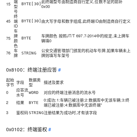
端
此终端型号由制造商自行定义,位数不足的前补
15
BYTE[30]
型
0x00
号
终
45
端
由大写字母和数字组成,此终端ID由制造商自行定义
BYTE[30]
ID
车
牌
车牌颜色 按照JT/T 697.7-2014中的规定,未上牌车
75
BYTE
颜
辆填0
色
车
公安交通管理部门颁发的机动车号牌,如果车辆未上
76
STRING
牌
牌则填写车架号
0x8100：终端注册应答
#
起始
数据类
字段
描述及要求
字节
型
应答流
0
对应的终端注册消息的流水号
WORD
水号
0:成功;1:车辆已被注册;2:数据库中无该车辆;3:终
2
结果
BYTE
端已被注册;4:数据库中无该终端"
3
鉴权码
注册结果为成功时,才有该字段
STRING
0x0102：终端鉴权
#