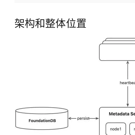
存储
天池大赛
Qwen3.7-Plus
云解析DNS
解决方案免费试用 新老
电子合同
最高领取价值200元试用
能看、能想、能动手的多模
安全
网络与CDN
AI 算法大赛
畅捷通
架构和整体位置
大数据开发治理平台 Data
AI 产品 免费试用
网络
安全
云开发大赛
Qwen3-VL-Plus
Tableau 订阅
1亿+ 大模型 tokens 和 
可观测
入门学习赛
中间件
AI空中课堂在线直播课
云防火墙
140+云产品 免费试用
上云与迁云
云原生的云上边界网络安全
产品新客免费试用，最长1
数据库
生态解决方案
大模型服务
企业出海
大模型ACA认证体验
大数据计算
助力企业全员 AI 认知与能
行业生态解决方案
千问AI平台-Token Plan
政企业务
媒体服务
开发者生态解决方案
企业服务与云通信
千问AI平台-模型体验
AI 开发和 AI 应用解决
在线体验全尺寸、多种模态
域名与网站
Happy 系列大模型
终端用户计算
Serverless
开发工具