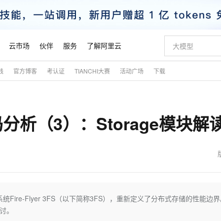
云市场
伙伴
服务
了解阿里云
践
官方博客
考认证
TIANCHI大赛
活动广场
下载
AI 特惠
数据与 API
成为产品伙伴
企业增值服务
最佳实践
价格计算器
AI 场景体
基础软件
产品伙伴合
阿里云认证
市场活动
配置报价
大模型
自助选配和估算价格
步到位
智启 AI 普惠权益
产品生态集成认证中心
企业支持计划
云上春晚
域名与网站
Qwen Audio：打造专属 AI 语音助手
千问官方 MaaS 平台，为开发者和 Agent 而生，新用户赠送 1 亿 + tokens 额度
一句话生成原生
AI Coding
阿里云Maa
2026 阿里云
云服务器 E
为企业打
数据集
Windows
大模型认证
模型
NEW
NEW
源码分析（3）：Storage模块解
格式还原
值低价云产品抢先购
至高享 1亿+免费 tokens，加速 Al 应用落地
提供智能易用的域名与建站服务
Qwen-Audio-3.0-Realtime 端到端实时语音角色扮演
输入一句话想法,
智能编程，一键
安全可靠、
产品生态伙伴
专家技术服务
云上奥运之旅
弹性计算合作
阿里云中企出
手机三要素
宝塔 Linux
全部认证
价格优势
开源旗舰模型
即刻拥有 DeepSeek-V4-Pro
阿里云 OPC 创新助力计划
千问大模型
一键部署幻兽
AI 电商营销
对象存储 O
大模型
产品生态伙伴工作台
企业增值服务台
云栖战略参考
云存储合作计
云栖大会
身份实名认证
CentOS
训练营
推动算力普惠，释放技术红利
最高返9万
真正可用的 1M 上下文,一次完成代码全链路开发
快速构建应用程序和网站，即刻迈出上云第一步
轻松解锁专属 DeepSeek-V4-Pro
至高百万元 Token 补贴，加速一人公司成长
多元化、高性能、安全可靠的大模型服务
一键购买专属
从图文生成到
云上的中国
数据库合作计
活动全景
短信
Docker
图片和
自进化智能体
5 分钟轻松部署专属 QwenPaw
Token Plan 模型订阅计划
数字证书管理服务（原SSL证书）
高效搭建 AI
AI 广告创作
无影云电脑
企业成长
NEW
HOT
信息公告
看见新力量
云网络合作计
OCR 文字识别
JAVA
越聪明
证享300元代金券
全托管，含MySQL、PostgreSQL、SQL Server、MariaDB多引擎
Qwen3.8-Max 首发尝鲜，限时加量 10 倍，夜间低至2折
实现全站HTTPS，呈现可信的WEB访问
从聊天伙伴进化为能主动干活的本地数字员工
图文、视频一
随时随地安
魔搭 Mode
Kimi-K3
HappyHors
NEW
loud
服务实践
官网公告
金融模力时刻
Salesforce O
版
发票查验
全能环境
Claude Code + GStack 打造工程团队
千问办公，限时限量积分加倍
Qoder
低代码高效构
AI 建站
短信服务
系统Fire-Flyer 3FS（以下简称3FS），重新定义了分布式存储的性能边
型
NEW
作计划
Kimi 最新旗舰模型，长程编程与推理利器
让文字生成流
计划
创新中心
魔搭 ModelSc
健康状态
理服务
让AI从“聊天伙伴”进化为能干活的“数字员工”
安装技能 GStack，拥有专属 AI 工程团队
你的AI工作搭子，覆盖日常办公高频场景
面向真实软件的智能体编程平台
0 代码专业建
探讨。
客户案例
天气预报查询
操作系统
态合作计划