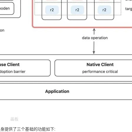
AI 应用
10分钟微调：让0.6B模型媲美235B模
多模态数据信
型
依托云原生高可用架构,实现Dify私有化部署
用1%尺寸在特定领域达到大模型90%以上效果
一个 AI 助手
超强辅助，Bol
即刻拥有 DeepSeek-R1 满血版
在企业官网、通讯软件中为客户提供 AI 客服
多种方案随心选，轻松解锁专属 DeepSeek
画板
age 本身提供了三个基础的功能如下: