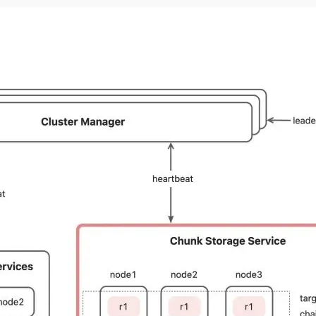
Deepseek-v4-pro
HappyHors
同享
万小智 AI 建站低至 15元/月
Qoder CN
AI 短剧/漫剧
云原生数据库 
快递物流查询
WordPress
成为服务伙
高校合作
点，立即开启云上创新
覆盖公网/内网、递归/权威、移动APP等全场景解析服务
送.CN域名，送备案服务码
基于千问大模型等，支持代码智能生成、研发智能问答
AI助力短剧
态智能体模型
旗舰 MoE 大模型，百万上下文与顶尖推理能力
图生视频，流
Ubuntu
服务生态伙伴
云工开物
企业应用
Works
Night Plan 支持 Qwen 3.8-Max
云原生大数据计算服务 MaxCompute
AI 办公
容器服务 Kub
NEW
GLM-5.2
Wan2.7-T
Red Hat
30+ 款产品免费体验
Data Agent 驱动的一站式 Data+AI 开发治理平台
夜间 5 折，Qwen/Meoo/TokenPlan 客户专享
面向分析的企业级SaaS模式云数据仓库
AI智能应用
提供一站式管
科研合作
视觉 Coding、空间感知、多模态思考等全面升级
1M上下文，专为长程任务能力而生
ERP
堂（旗舰版）
SUSE
智能客服
CRM
防护产品
2个月
自动承接线索
建站小程序
OA 办公系统
AI 应用构建
大模型原生
力提升
财税管理
模板建站
Qoder
大模型服务平台百炼-应用模版
HOT
NEW
面向真实软件
个人版上线、团队版降价；千问3.8-Max首发发尝鲜
丰富多元化的应用模版和解决方案
400电话
定制建站
万有无界
大模型服务平台百炼-智能体
方案
广告营销
模板小程序
的模型效果
灵活可视化地构建企业级 Agent
定制小程序
秒悟
人工智能平台 PAI
APP 开发
云端极速 AI 
新一代 AI 视频生成模型，深度适配广告营销等场景
AI Native 的算法工程平台，一站式完成建模、训练、推理服务部署
建站系统