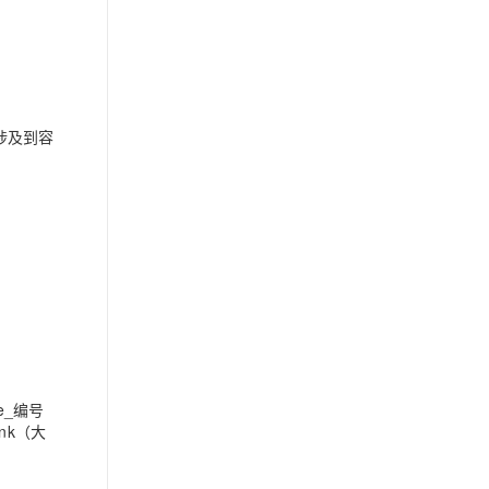
涉及到容
e_编号
nk（大