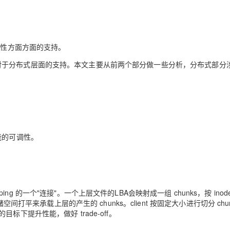
据一致性方面方面的支持。
ice 对于分布式层面的支持。本文主要从前两个部分做一些分析，分布式部分
能的可调性。
ping 的一个"连接"。一个上层文件的LBA会映射成一组 chunks，按 inod
间打平来承载上层的产生的 chunks。client 按固定大小进行切分 chu
的目标下提升性能，做好 trade-off。