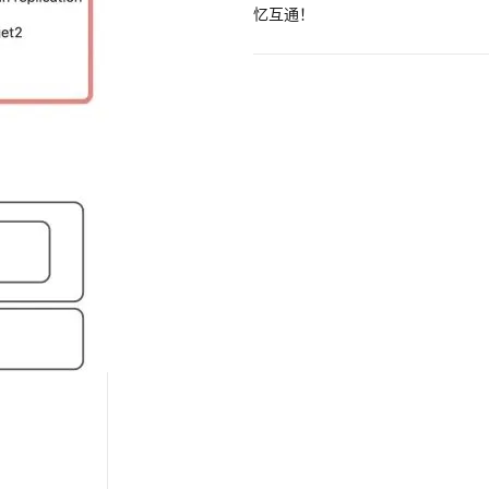
Hermes Agent 记忆互通！
息提取
与 AI 智能体进行实时音视频通话
从文本、图片、视频中提取结构化的属性信息
构建支持视频理解的 AI 音视频实时通话应用
t.diy 一步搞定创意建站
构建大模型应用的安全防护体系
通过自然语言交互简化开发流程,全栈开发支持
通过阿里云安全产品对 AI 应用进行安全防护