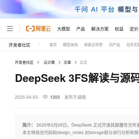
大模型
产品
解决方案
权益
定价
开发者社区
首页
模型体验
探索云世界
问产品
动手实
大模型
产品
解决方案
权益
定价
云市场
伙伴
服务
了解阿里云
精选产品
精选解决方案
普惠上云
产品定价
精选商城
成为销售伙伴
售前咨询
为什么选择阿里云
千问AI平台
开发者社区
云计算
文章
正文
了解云产品的定价详情
大模型服务平台百炼
睿译宝，AI翻译排版一
普惠上云 官方力荐
分销伙伴
在线服务
网站建设
什么是云计算
大
DeepSeek 3FS解读与
大模型服务与应用平台
上传文档即自动完成翻译和
云服务器38元/年起，超
咨询伙伴
多端小程序
技术领先
云上成本管理
售后服务
轻量应用服务器
GLM-5.2：长任务时代
官方推荐返现计划
大模型
精选产品
精选解决方案
Salesforce 国际版订阅
稳定可靠
管理和优化成本
推荐新用户得奖励，单订单
销售伙伴合作计划
2025-04-03
1203
发布于湖南
自助服务
友盟天域
安全合规
人工智能与机器学习
AI
文本生成
云数据库 RDS
Hermes Agent，打造
云工开物
无影生态合作计划
在线服务
观测云
分析师报告
自主进化，持久记忆，越用
高校专属算力普惠，学生认
计算
互联网应用开发
Qwen3.8-Max
HOT
Salesforce On Alibaba C
工单服务
Tuya 物联网平台阿里云
研究报告与白皮书
人工智能平台 PAI
快速拥有专属 OpenClaw
简介：
2025年2月28日，DeepSeek 正式开源其颠覆性文件
大模
Consulting Partner 合
大数据
容器
智能体时代全能旗舰模型
免费试用
短信专区
一站式AI开发、训练和推
本文将结合代码和design_notes 对storage部分进行分析和
蓝凌 OA
AI 大模型销售与服务生
现代化应用