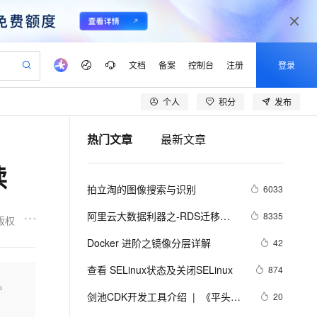
文档
备案
控制台
注册
登录
个人
积分
发布
验
作计划
器
AI 活动
专业服务
服务伙伴合作计划
开发者社区
加入我们
产品动态
服务平台百炼
阿里云 OPC 创新助力计划
热门文章
最新文章
一站式生成采购清单，支持单品或批量购买
可编辑精美 PPT 文稿
S产品伙伴计划（繁花）
峰会
CS
造的大模型服务与应用开发平台
Agency Agents：拥有专属领域专家
AI 生产力先锋
Al MaaS 服务伙伴赋能合作
域名
博文
Careers
至高可申请百万元
Qwen3.8-Max 模型上线
读
 轻松生成专业的 PPT
开启高性价比 AI 编程新体验
弹性可伸缩的云计算服务
先锋实践拓展 AI 生产力的边界
多领域专家智能体,一键组建 AI 虚拟交付团队
Token 补贴，五大权
计划
海大会
伙伴信用分合作计划
商标
问答
社会招聘
拍立淘的图像搜索与识别
6033
益加速 OPC 成功
帕鲁游戏服务器
SS
HappyHorse 打造一站式影视创作平台
飞天发布时刻
HOT
Open Search 向量检索版支
划
备案
电子书
校园招聘
联机服务器，轻松开启游戏
视频创作，一键激活电商全链路生产力
稳定、安全、高性价比、高性能的云存储服务
所见，即是所愿
持视频检索 Pipeline 功能
可视化编排打通从文字构思到成片全链路闭环
更多支持
阿里云大数据利器之-RDS迁移到
8335
版权
划
公司注册
镜像站
视频生成
语音识别与合成
Maxcompute实现动态分区
 智能体与工作流应用
漫剧工坊：一站式动画创作平台
AI 实训营
应用身份服务 (IDaaS)
Docker 进阶之镜像分层详解
42
合作伙伴培训与认证
划
上云迁移
站生成，高效打造优质广告素材
全接入的云上超级电脑
通过阿里云百炼高效搭建AI应用,助力高效开发
快速生产连贯的高质量长漫剧
从基础到进阶，Agent 创客手把手教你
OpenClaw 管理能力上线
lScope
我要反馈
e-1.1-T2V
Qwen3-TTS-Flash
查看 SELinux状态及关闭SELinux
874
查询合作伙伴
n Alibaba Cloud ISV 合作
代维服务
建企业门户网站
10 分钟搭建微信、支付宝小程序
界。
MaxCompute MaxFrame 提
畅细腻的高质量视频
离线语音合成大模型，多语言方言自适应，低延迟高稳定
创新加速
剑池CDK开发工具介绍  |  《平头哥
ope
登录合作伙伴管理后台
20
我要建议
站，无忧落地极速上线
以可视化方式快速构建移动和 PC 门户网站
国内短信简单易用，安全可靠，秒级触达，全球覆盖200+国家和地区。
高效部署网站，快速应用到小程序
供自动弹性内存功能
剑池CDK快速上手指南》第一章