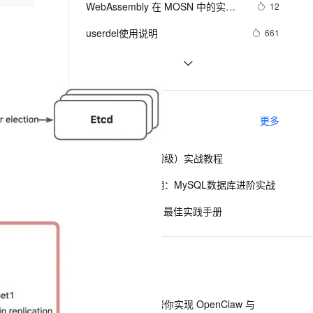
安全
WebAssembly 在 MOSN 中的实践 - 
我要投诉
e-1.1-I2V
Cosyvoice-V3-Flash
12
PolarDB
上云场景组合购
Milvus 弹性伸缩功能新增节
伴
基础框架篇
漫剧创作，剧本、分镜、视频高效生成
100%兼容MySQL、PostgreSQL，兼容Oracle，支持集中和分布式
覆盖90%+业务场景，专享组合折扣价
点支持范围
畅自然，细节丰富
高表现力语音合成大模型，语音克隆听感自然
VPN
userdel使用说明
661
ernetes 版 ACK
云聚AI 严选权益
AI 原生数据库服务发布
SSL 证书
自己看系统的“系统还原”
673
2V
Fun-ASR
，一键激活高效办公新体验
理容器应用的 K8s 服务
精选AI产品，从模型到应用全链提效
Agent 数据网关
文戏情感细腻自然，动作戏激烈拳拳到肉，实现更强表演能力
支持中英文自由切换，具备更强的噪声鲁棒性
堡垒机
AngularJS 五大特性，加快 Web 应
674
AI 用量加速计划
云原生数据库 PolarDB
用开发
防火墙
、识别商机，让客服更高效、服务更出色。
WPF游戏开发——小鸡快跑
新老同享，达量后返
Agentic Database 发布
642
相关电子书
更多
主机安全
应用
低代码开发师（初级）实战教程
千问办公
NEW
AI 应用及服务市场
的智能体编程平台
一站式AI生产力平台
冬季实战营第三期：MySQL数据库进阶实战
AI 应用
伶鹊
阿里巴巴DevOps 最佳实践手册
企业级人与Agent协作平台，接入和调度多个数字员工
智能客服平台，对话机器人、对话分析、智能外呼
大模型
大模型服务平台百炼 - 全妙
自然语言处理
下一篇
应用创作平台
多模态内容创作工具，已接入 DeepSeek
数据标注
机器学习
一条命令迁移，帮你实现 OpenClaw 与