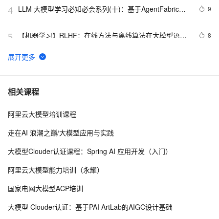
LLM 大模型学习必知必会系列(十)：基于AgentFabric实
9
4
现交互式智能体应用,Agent实战
【机器学习】RLHF：在线方法与离线算法在大模型语言
8
5
模型校准中的博弈
雷鸟创新与阿里云达成战略合作，AR眼镜接入通义大模
10
6
型
解锁AI新纪元：LangChain保姆级RAG实战，助你抢占大
5
7
相关课程
模型发展趋势红利，共赴智能未来之旅！
阿里云大模型培训课程
阿里云函数计算助力AI大模型快速部署
7
8
走在AI 浪潮之巅/大模型应用与实践
小鹏汽车选用阿里云PolarDB，开启AI大模型训练新时代
16
9
大模型Clouder认证课程：Spring AI 应用开发（入门）
【AI大模型应用开发】【AutoGPT系列】1. 快速上手 - 运
4
10
阿里云大模型能力培训（永耀）
行原生AutoGPT or 利用AutoGPT框架开发自己的Agent
国家电网大模型ACP培训
大模型 Clouder认证：基于PAI ArtLab的AIGC设计基础