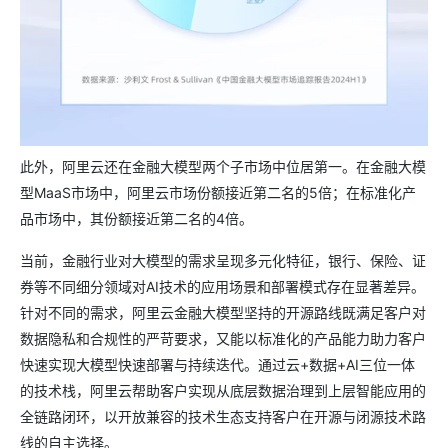
此外，阿里云还在金融大模型两个子市场中位居第一。在金融大模
型MaaS市场中，阿里云市场份额接近第二名的5倍；在标准化产
品市场中，其份额接近第二名的4倍。
当前，金融行业对大模型的需求呈现多元化特征，银行、保险、证
券等不同细分领域对AI技术的应用场景和部署模式存在显著差异。
针对不同的需求，阿里云金融大模型坚持的开源路线既满足客户对
数据隐私和合规性的严苛要求，又能以标准化的产品能力助力客户
快速实现大模型快速部署与持续迭代。通过云+数据+AI三位一体
的技术栈，阿里云帮助客户实现从底层数据治理到上层智能应用的
全链路闭环，以开放兼容的技术生态支持客户在开源与闭源技术路
线的自主选择。