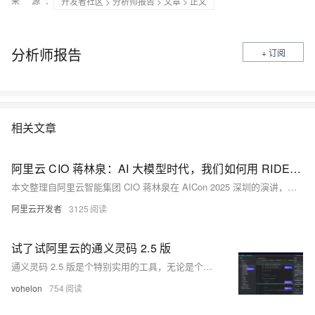
来 源：
开发者社区
>
分析师报告
>
文章
> 正文
分析师报告
+ 订阅
相关文章
阿里云 CIO 蒋林泉：AI 大模型时代，我们如何用 RIDE 实现 RaaS 的首次落地？
本文整理自阿里云智能集团 CIO 蒋林泉在 AICon 2025 深圳的演讲，分享了阿里云在大模型应用落地中的实践经验。通过多个数字人项目案例，探讨了企业在 AI 应用中的组织转型、业务识别、产品定义与工程落地等关键环节，并提出了 RIDE 方法论（重组、识别、定义、执行），助力企业实现 AI 有效落地。
阿里云开发者
3125
试了试阿里云的通义灵码 2.5 版
通义灵码 2.5 版是个特别实用的工具，无论是个人开发者还是企业团队，都能从中受益。如果你也在找能提升开发效率的工具，通义灵码绝对值得一试！
vohelon
754