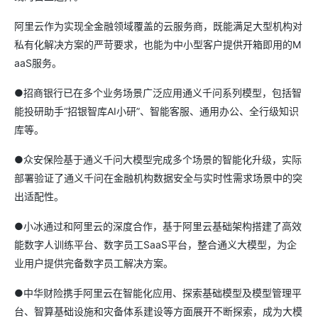
阿里云作为实现全金融领域覆盖的云服务商，既能满足大型机构对
私有化解决方案的严苛要求，也能为中小型客户提供开箱即用的M
aaS服务。
●招商银行已在多个业务场景广泛应用通义千问系列模型，包括智
能投研助手“招银智库AI小研”、智能客服、通用办公、全行级知识
库等。
●众安保险基于通义千问大模型完成多个场景的智能化升级，实际
部署验证了通义千问在金融机构数据安全与实时性需求场景中的突
出适配性。
●小冰通过和阿里云的深度合作，基于阿里云基础架构搭建了高效
能数字人训练平台、数字员工SaaS平台，整合通义大模型，为企
业用户提供完备数字员工解决方案。
●中华财险携手阿里云在智能化应用、探索基础模型及模型管理平
台、智算基础设施和灾备体系建设等方面展开不断探索，成为大模