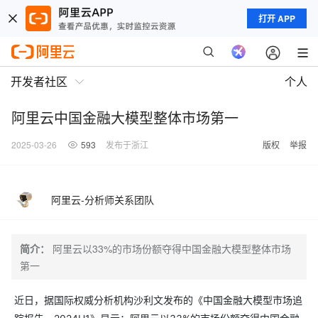
打开 APP
开发者社区
个人
阿里云中国金融大模型整体市场第一
2025-03-26
593
发布于浙江
版权
举报
阿里云-分析师关系团队
简介：
阿里云以33%的市场份额夺得中国金融大模型整体市场
第一
近日，据国际权威分析机构沙利文发布的《中国金融大模型市场追