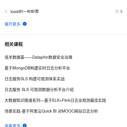
log4j的一些配置
5
5
图解MySQL【日志】——Redo Log
11
6
SLS新版告警入门-旧版告警升级
7
7
相关课程
瓴羊数据荟——Dataphin数据安全治理
Artifact SSMTest:war exploded: Error during artifact 
8
8
deployment. See server log for details.
基于MongoDB构建实时日志分析平台
python 技术篇-logging模块的日志定期清理设置，自动清
5
9
日志服务SLS 构建可观测体系实战
理上个月的日志实例演示
Windows Phone 实用开发技巧（24）：上传日志
6
10
日志服务 SLS 可观测数据分析平台介绍
大数据知识图谱系列—基于ELK+Flink日志全观测最佳实践
场景实践-基于阿里云Quick BI 对MOOC网站日志分析
查看更多