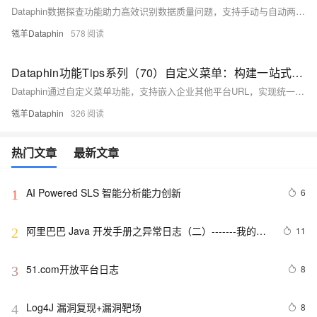
Dataphin数据探查功能助力高效识别数据质量问题，支持手动与自动两种探查模式。通过一键生成质量报告，快速检测空值、异常值、重复值等问题，全面掌握数据分布与健康状况，提升数据准备与分析准确性。
瓴羊Dataphin
578
Dataphin功能Tips系列（70）自定义菜单：构建一站式数据管理平台
Dataphin通过自定义菜单功能，支持嵌入企业其他平台URL，实现统一的数据开发与管理平台，提升团队协作效率。
瓴羊Dataphin
326
热门文章
最新文章
AI Powered SLS 智能分析能力创新
6
1
阿里巴巴 Java 开发手册之异常日志（二）-------我的经
11
2
验
51.com开放平台日志
8
3
Log4J 漏洞复现+漏洞靶场
8
4