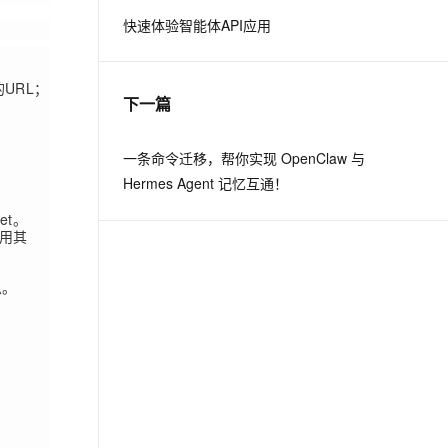
快速体验智能体API应用
息提取
与 AI 智能体进行实时音视频通话
从文本、图片、视频中提取结构化的属性信息
构建支持视频理解的 AI 音视频实时通话应用
URL；
下一篇
t.diy 一步搞定创意建站
构建大模型应用的安全防护体系
通过自然语言交互简化开发流程,全栈开发支持
通过阿里云安全产品对 AI 应用进行安全防护
一条命令迁移，帮你实现 OpenClaw 与
Hermes Agent 记忆互通！
et。
用其
息。