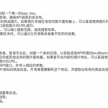
一个唯一的app_key。
AI 应用
10分钟微调：让0.6B模型媲美235B模
多模态数据信
合使用，确保API调用的安全性。
型
依托云原生高可用架构,实现Dify私有化部署
索的商品图片。如果图片存储在淘宝的图片服务器上，可以直接使用图片的
用1%尺寸在特定领域达到大模型90%以上效果
获取图片的URL或ID。
一个 AI 助手
超强辅助，Bol
D，可以缩小搜索范围，提高搜索效率。
即刻拥有 DeepSeek-R1 满血版
果较多时，可以通过分页参数来查看不同页的结果。
在企业官网、通讯软件中为客户提供 AI 客服
多种方案随心选，轻松解锁专属 DeepSeek
。登录平台后，创建一个新的应用，以获取调用API所需的key和secr
空间或其他支持的图片服务器。如果是平台内部的图片地址，可以直接使
图片的URL。
索API接口，并传入相应的参数。
传图片相似的商品信息。开发者需要解析这个响应，并提取出有用的商品信
。
销量等信息。
趋势。
品。