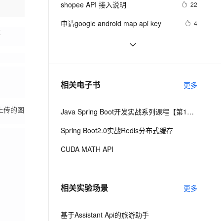
安全
shopee API 接入说明
我要投诉
e-1.1-I2V
Cosyvoice-V3-Flash
22
PolarDB
上云场景组合购
Milvus 弹性伸缩功能新增节
【Dataphin V3.11】
伴
漫剧创作，剧本、分镜、视频高效生成
100%兼容MySQL、PostgreSQL，兼容Oracle，支持集中和分布式
覆盖90%+业务场景，专享组合折扣价
点支持范围
畅自然，细节丰富
高表现力语音合成大模型，语音克隆听感自然
VPN
申请google android map api key
4
注
ernetes 版 ACK
云聚AI 严选权益
AI 原生数据库服务发布
SSL 证书
GrayLog使用HTTP JSONPath方式
12
2V
Fun-ASR
，一键激活高效办公新体验
理容器应用的 K8s 服务
精选AI产品，从模型到应用全链提效
Agent 数据网关
调用微步在线云API识别威胁IP
文戏情感细腻自然，动作戏激烈拳拳到肉，实现更强表演能力
支持中英文自由切换，具备更强的噪声鲁棒性
堡垒机
透过【百度地图API】分析双闭包问
558
AI 用量加速计划
云原生数据库 PolarDB
题
防火墙
、识别商机，让客服更高效、服务更出色。
阿里云智能视觉开放平台人脸人体API
新老同享，达量后返
Agentic Database 发布
6
相关电子书
更多
测试Demo
主机安全
应用
上传的图
Java Spring Boot开发实战系列课程【第15讲】：Spring Boot 2.0 API与Spring REST Docs实战
千问办公
NEW
AI 应用及服务市场
的智能体编程平台
一站式AI生产力平台
Spring Boot2.0实战Redis分布式缓存
AI 应用
伶鹊
CUDA MATH API
企业级人与Agent协作平台，接入和调度多个数字员工
智能客服平台，对话机器人、对话分析、智能外呼
大模型
大模型服务平台百炼 - 全妙
自然语言处理
相关实验场景
更多
应用创作平台
多模态内容创作工具，已接入 DeepSeek
数据标注
机器学习
基于Assistant Api的旅游助手