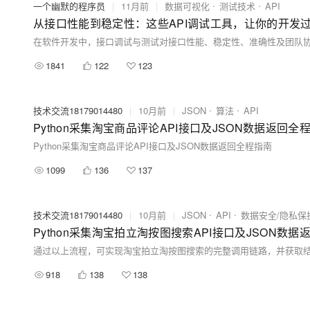
一个幽默的程序员
|
11月前
|
数据可视化
测试技术
API
从接口性能到稳定性：这些API调试工具，让你的开发
1841
122
123
技术交流18179014480
|
10月前
|
JSON
算法
API
Python采集淘宝商品评论API接口及JSON数据返回全
Python采集淘宝商品评论API接口及JSON数据返回全程指南
1099
136
137
技术交流18179014480
|
10月前
|
JSON
API
数据安全/隐私保
Python采集淘宝拍立淘按图搜索API接口及JSON数
通过以上流程，可实现淘宝拍立淘按图搜索的完整调用链路，并获取结
918
138
138