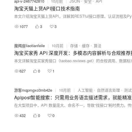
api-v-2467742810
|
10月前
|
JSON
安全
API
淘宝天猫上货API接口技术指南
1077
3
3
魔羯座liaotianfeile
|
10月前
|
存储
缓存
算法
淘宝买家秀 API 深度开发：多模态内容解析与合规推
627
0
1
游客mqpmgxo3mb42e
|
10月前
|
人工智能
自然语言处理
测试
Apipost智能搜索：只需用业务语言描述需求，就能精
432
0
0