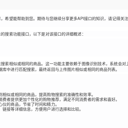
Deepseek-v4-pro
HappyHors
同享
万小智 AI 建站低至 15元/月
Qoder CN
AI 短剧/漫剧
云原生数据库 
快递物流查询
WordPress
成为服务伙
高校合作
点，立即开启云上创新
覆盖公网/内网、递归/权威、移动APP等全场景解析服务
送.CN域名，送备案服务码
基于千问大模型等，支持代码智能生成、研发智能问答
AI助力短剧
态智能体模型
旗舰 MoE 大模型，百万上下文与顶尖推理能力
图生视频，流
Ubuntu
章，希望能帮助到您。期待与您继续分享更多API接口的知识，请记得关
服务生态伙伴
云工开物
企业应用
Works
Night Plan 支持 Qwen 3.8-Max
云原生大数据计算服务 MaxCompute
AI 办公
容器服务 Kub
NEW
GLM-5.2
Wan2.7-T
Red Hat
30+ 款产品免费体验
Data Agent 驱动的一站式 Data+AI 开发治理平台
夜间 5 折，Qwen/Meoo/TokenPlan 客户专享
面向分析的企业级SaaS模式云数据仓库
AI智能应用
提供一站式管
科研合作
视觉 Coding、空间感知、多模态思考等全面升级
1M上下文，专为长程任务能力而生
术的搜索功能接口，以下是对该接口的详细概述：
ERP
堂（旗舰版）
SUSE
智能客服
CRM
防护产品
2个月
自动承接线索
建站小程序
OA 办公系统
AI 应用构建
大模型原生
物来搜索相似或相同的商品。这一功能主要依赖于图像识别技术，系统会对
力提升
财税管理
模板建站
Qoder
大模型服务平台百炼-应用模版
HOT
NEW
据库中进行匹配搜索，最终返回与上传图片相似或相同的商品列表。
面向真实软件
个人版上线、团队版降价；千问3.8-Max首发发尝鲜
丰富多元化的应用模版和解决方案
400电话
定制建站
万有无界
大模型服务平台百炼-智能体
方案
广告营销
模板小程序
的模型效果
灵活可视化地构建企业级 Agent
到相似或相同的商品，提高购物搜索的准确性和效率。
定制小程序
消费者提供更加个性化的购物推荐，满足不同消费者的需求和喜好。
秒悟
人工智能平台 PAI
心仪的商品，节省了时间和精力。
APP 开发
、链接等详细信息，方便用户进行选择和比较。
云端极速 AI 
新一代 AI 视频生成模型，深度适配广告营销等场景
AI Native 的算法工程平台，一站式完成建模、训练、推理服务部署
建站系统