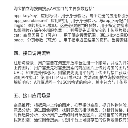
大模型解决方案
淘宝拍立淘按图搜索API接口的主要参数包括：
迁移与运维管理
app_key/key
：应用标识，用于身份验证。每个注册的应用都会分配
快速部署 Dify，高效搭建 
app_secret/secret
：应用密钥，用于身份验证。与app_key配
专有云
imgid
：图片的URL或ID。这是必须提供的参数，用于指定要搜
如果图片存储在外部服务器上，则需要先调用淘宝的上传图片接口
10 分钟在聊天系统中增加
cat
：商品类目ID（可选）。用于限定搜索范围，通过指定类目I
page
：分页参数（可选）。用于指定返回结果的页码，当搜索结
四、接口调用流程
注册与登录
：用户需要在淘宝开放平台注册一个账号，并成为开发者
上传图片
：用户需要先将需要搜索的商品图片上传到淘宝的图片
URL；如果是外部地址，则需要先调用平台的上传图片接口获取
调用API接口
：使用HTTP GET或POST方法调用拍立淘按图搜
解析响应
：API将返回一个JSON格式的响应，其中包含与上
五、接口应用场景
商品推荐
：根据用户上传的图片，推荐相似商品，提升购物体验
竞品分析
：通过图像搜索，找到竞品的相似商品，分析其价格、
时尚趋势分析
：分析用户上传的时尚单品图片，发现当前的流行
假货识别
：通过图像搜索，识别平台上可能存在的假货或侵权商