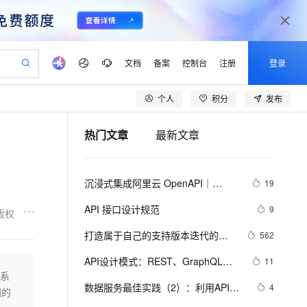
文档
备案
控制台
注册
登录
个人
积分
发布
验
作计划
器
AI 活动
专业服务
服务伙伴合作计划
开发者社区
加入我们
产品动态
服务平台百炼
阿里云 OPC 创新助力计划
热门文章
最新文章
一站式生成采购清单，支持单品或批量购买
io：打造专属 AI 语音助手
S产品伙伴计划（繁花）
峰会
CS
造的大模型服务与应用开发平台
一句话生成原生可编辑精美 PPT 文稿
AI 生产力先锋
Al MaaS 服务伙伴赋能合作
域名
博文
Careers
至高可申请百万元
Qwen3.8-Max 模型上线
开启高性价比 AI 编程新体验
弹性可伸缩的云计算服务
Qwen-Audio-3.0-Realtime 端到端实时语音角色扮演
输入一句话想法, 轻松生成专业的 PPT
先锋实践拓展 AI 生产力的边界
Token 补贴，五大权
计划
海大会
伙伴信用分合作计划
商标
问答
社会招聘
沉浸式集成阿里云 OpenAPI｜
19
益加速 OPC 成功
eek-V4-Pro
SS
一键部署幻兽帕鲁游戏服务器
飞天发布时刻
HOT
Open Search 向量检索版支
划
备案
电子书
校园招聘
Alibaba Cloud API Toolkit for VS 
pSeek-V4-Pro
视频创作，一键激活电商全链路生产力
稳定、安全、高性价比、高性能的云存储服务
一键购买专属联机服务器，轻松开启游戏
所见，即是所愿
持视频检索 Pipeline 功能
更多支持
API 接口设计规范
9
版权
Code
划
公司注册
镜像站
视频生成
语音识别与合成
专属 QwenPaw
漫剧工坊：一站式动画创作平台
AI 实训营
HOT
应用身份服务 (IDaaS)
打造属于自己的支持版本迭代的
562
合作伙伴培训与认证
划
上云迁移
站生成，高效打造优质广告素材
全接入的云上超级电脑
从聊天伙伴进化为能主动干活的本地数字员工
快速生产连贯的高质量长漫剧
从基础到进阶，Agent 创客手把手教你
OpenClaw 管理能力上线
Asp.Net Web Api Route
lScope
我要反馈
e-1.1-T2V
Qwen3-TTS-Flash
API设计模式：REST、GraphQL、
11
查询合作伙伴
n Alibaba Cloud ISV 合作
代维服务
建企业门户网站
10 分钟搭建微信、支付宝小程序
，系
MaxCompute MaxFrame 提
gRPC与tRPC全面解析
畅细腻的高质量视频
离线语音合成大模型，多语言方言自适应，低延迟高稳定
创新加速
数据服务最佳实践（2）：利用API的
ope
登录合作伙伴管理后台
4
我要建议
站，无忧落地极速上线
以可视化方式快速构建移动和 PC 门户网站
国内短信简单易用，安全可靠，秒级触达，全球覆盖200+国家和地区。
高效部署网站，快速应用到小程序
供自动弹性内存功能
同的
多版本管理能力提升API管理效率