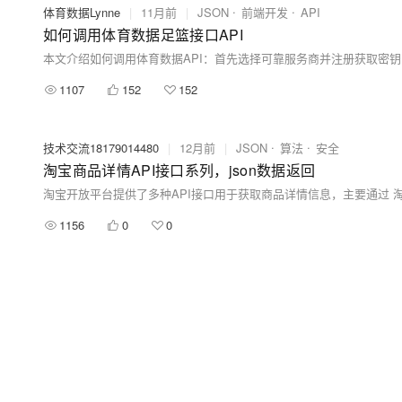
体育数据Lynne
|
11月前
|
JSON
前端开发
API
如何调用体育数据足篮接口API
1107
152
152
技术交流18179014480
|
12月前
|
JSON
算法
安全
淘宝商品详情API接口系列，json数据返回
1156
0
0