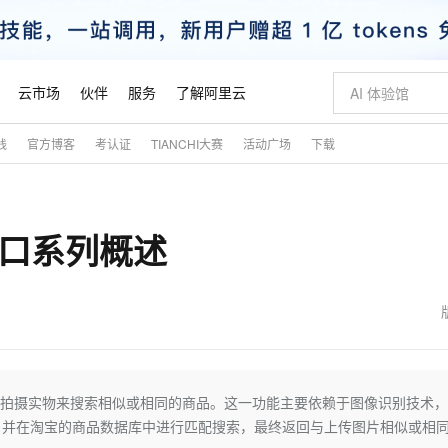
云市场
伙伴
服务
了解阿里云
践
官方博客
考认证
TIANCHI大赛
活动广场
下载
AI 特惠
数据与 API
成为产品伙伴
企业增值服务
最佳实践
价格计算器
AI 场景体
基础软件
产品伙伴合
阿里云认证
市场活动
配置报价
大模型
自助选配和估算价格
新方式
睿译宝，AI翻译排版一步到位
智启 AI 普惠权益
产品生态集成认证中心
企业支持计划
云上春晚
域名与网站
千问官方 MaaS 平台，为开发者和 Agent 而生，新用户赠送 1 亿 + tokens 额度
Qwen Aud
AI Coding
阿里云Maa
2026 阿里云
云服务器 E
为企业打
数据集
Windows
大模型认证
模型
NEW
NEW
接口系列概述
交付可用成果
值低价云产品抢先购
上传文档即自动完成翻译和格式还原
至高享 1亿+免费 tokens，加速 Al 应用落地
提供智能易用的域名与建站服务
智能编程，一键
安全可靠、
产品生态伙伴
专家技术服务
云上奥运之旅
弹性计算合作
阿里云中企出
手机三要素
宝塔 Linux
全部认证
价格优势
有专属领域专家
GLM-5.2：长任务时代开源旗舰模型
阿里云 OPC 创新助力计划
千问大模型
即刻拥有 DeepS
AI 电商营销
对象存储 O
大模型
产品生态伙伴工作台
企业增值服务台
云栖战略参考
云存储合作计
云栖大会
身份实名认证
CentOS
训练营
推动算力普惠，释放技术红利
最高返9万
多领域专家智能体,一键组建 AI 虚拟交付团队
快速构建应用程序和网站，即刻迈出上云第一步
至高百万元 Token 补贴，加速一人公司成长
多元化、高性能、安全可靠的大模型服务
真正可用的 1M 上下文,一次完成代码全链路开发
轻松解锁专属 Dee
从图文生成到
云上的中国
数据库合作计
活动全景
短信
Docker
图片和
站式影视创作平台
Hermes Agent，打造自进化智能体
Token Plan 模型订阅计划
数字证书管理服务（原SSL证书）
5 分钟轻松部署
AI 广告创作
无影云电脑
企业成长
NEW
信息公告
看见新力量
云网络合作计
OCR 文字识别
JAVA
证享300元代金券
可视化编排打通从文字构思到成片全链路闭环
全托管，含MySQL、PostgreSQL、SQL Server、MariaDB多引擎
自主进化，持久记忆，越用越聪明
Qwen3.8-Max 首发尝鲜，限时加量 10 倍，夜间低至2折
实现全站HTTPS，呈现可信的WEB访问
图文、视频一
随时随地安
魔搭 Mode
Kimi-K3
HappyHors
NEW
loud
服务实践
官网公告
金融模力时刻
Salesforce O
版
发票查验
全能环境
Claude Code + GStack 打造工程团队
千问办公，限时限量积分加倍
Qoder
低代码高效构
AI 建站
短信服务
或拍摄实物来搜索相似或相同的商品。这一功能主要依赖于图像识别技术
型
NEW
作计划
Kimi 最新旗舰模型，长程编程与推理利器
让文字生成流
计划
创新中心
魔搭 ModelSc
健康状态
理服务
让AI从“聊天伙伴”进化为能干活的“数字员工”
安装技能 GStack，拥有专属 AI 工程团队
你的AI工作搭子，覆盖日常办公高频场景
面向真实软件的智能体编程平台
0 代码专业建
，并在淘宝的商品数据库中进行匹配搜索，最终返回与上传图片相似或相
客户案例
天气预报查询
操作系统
态合作计划