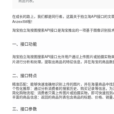
存储
天池大赛
商品列表。
Qwen3.7-Plus
云解析DNS
解决方案免费试用 新老
电子合同
最高领取价值200元试用
能看、能想、能动手的多模
安全
网络与CDN
AI 算法大赛
畅捷通
在成长的路上，我们都是同行者。这篇关于拍立淘API接口的文
大数据开发治理平台 Data
AI 产品 免费试用
网络
安全
云开发大赛
Anzexi58哦！
Qwen3-VL-Plus
Tableau 订阅
1亿+ 大模型 tokens 和 
淘宝拍立淘按图搜索API接口是淘宝推出的一项基于图像识别技
可观测
入门学习赛
中间件
AI空中课堂在线直播课
云防火墙
140+云产品 免费试用
上云与迁云
云原生的云上边界网络安全
产品新客免费试用，最长1
数据库
一、接口功能
生态解决方案
大模型服务
企业出海
大模型ACA认证体验
大数据计算
淘宝拍立淘按图搜索API接口允许用户通过上传图片或拍摄实
助力企业全员 AI 认知与能
行业生态解决方案
千问AI平台-Token Plan
政企业务
片进行分析和处理，提取出商品的特征信息，并在淘宝的商品数
媒体服务
开发者生态解决方案
企业服务与云通信
二、接口特点
千问AI平台-模型体验
AI 开发和 AI 应用解决
在线体验全尺寸、多种模态
域名与网站
精准匹配
：能够快速准确地识别上传的图片，并在海量商品中找
个性化推荐
：通过分析消费者的搜索历史、购买记录等信息，为
Happy 系列大模型
简化购物流程
：消费者只需上传图片或拍摄实物，即可快速找到
终端用户计算
丰富的商品信息
：返回的商品列表包含商品的标题、价格、销量
Serverless
三、接口参数
开发工具