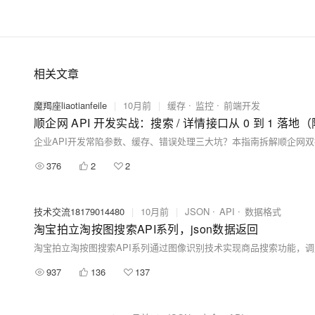
相关文章
魔羯座liaotianfeile
|
10月前
|
缓存
监控
前端开发
顺企网 API 开发实战：搜索 / 详情接口从 0 到 1 落地（附 E
376
2
2
技术交流18179014480
|
10月前
|
JSON
API
数据格式
淘宝拍立淘按图搜索API系列，json数据返回
937
136
137