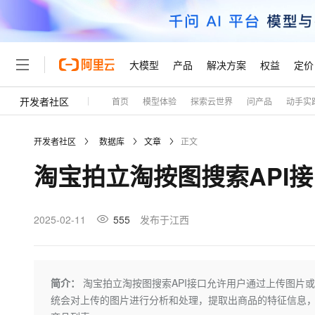
大模型
产品
解决方案
权益
定价
开发者社区
首页
模型体验
探索云世界
问产品
动手实
大模型
产品
解决方案
权益
定价
云市场
伙伴
服务
了解阿里云
精选产品
精选解决方案
普惠上云
产品定价
精选商城
成为销售伙伴
售前咨询
为什么选择阿里云
千问AI平台
开发者社区
数据库
文章
正文
了解云产品的定价详情
大模型服务平台百炼
千问办公，解锁你的工作
普惠上云 官方力荐
分销伙伴
在线服务
网站建设
什么是云计算
大
淘宝拍立淘按图搜索API
大模型服务与应用平台
企业级Agent产品，直接
云服务器38元/年起，超
咨询伙伴
多端小程序
技术领先
云上成本管理
售后服务
轻量应用服务器
Agency Agents：拥
官方推荐返现计划
大模型
精选产品
精选解决方案
Salesforce 国际版订阅
稳定可靠
管理和优化成本
推荐新用户得奖励，单订单
销售伙伴合作计划
2025-02-11
555
发布于江西
自助服务
友盟天域
安全合规
人工智能与机器学习
AI
文本生成
云数据库 RDS
HappyHorse 打造一
云工开物
无影生态合作计划
在线服务
观测云
分析师报告
高校专属算力普惠，学生认
计算
互联网应用开发
Qwen3.8-Max
HOT
Salesforce On Alibaba C
工单服务
Tuya 物联网平台阿里云
研究报告与白皮书
人工智能平台 PAI
快速拥有专属 OpenClaw
简介：
淘宝拍立淘按图搜索API接口允许用户通过上传图片
大模
Consulting Partner 合
大数据
容器
智能体时代全能旗舰模型
免费试用
短信专区
一站式AI开发、训练和推
统会对上传的图片进行分析和处理，提取出商品的特征信息
蓝凌 OA
AI 大模型销售与服务生
现代化应用