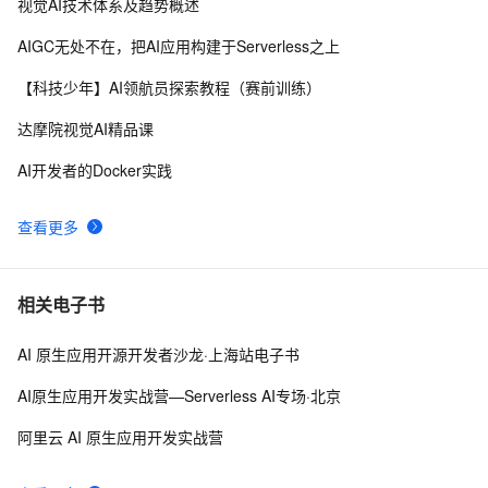
视觉AI技术体系及趋势概述
AI战略丨协同共治，应对 AI 时代安全新挑战
9
9
AIGC无处不在，把AI应用构建于Serverless之上
【学习记录】《DeepLearning.ai》第十课：卷积神经网
9
10
【科技少年】AI领航员探索教程（赛前训练）
络(Convolutional Neural Networks)
达摩院视觉AI精品课
AI开发者的Docker实践
查看更多
相关电子书
AI 原生应用开源开发者沙龙·上海站电子书
AI原生应用开发实战营—Serverless AI专场·北京
阿里云 AI 原生应用开发实战营