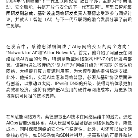
2024年乌镇峰会“下一代互联网论坛”近日举办，主题为“创新驱
动，安全赋能，共筑开放与安全的下一代互联网”。
阿里云智能集
团研发副总裁，基础设施网络研发负责人蔡德忠
受邀参与圆桌讨
论，并就人工智能（AI）与下一代互联网的融合发展分享了前瞻
性见解。
在发言中，蔡德忠详细阐述了AI与网络交互的两个方向：
“Network for AI”和“AI for Network”。首先，他介绍了阿里云在网
络赋能AI方面的创新，特别是新型网络架构HPN7.0的研发与部
署。该架构通过将传统的“尽力而为”网络升级为“可预期”的高性能
网络，大幅提升算力资源利用率，为大模型训练提供稳定支撑。
此外，他指出，实现AI普惠和网络普惠，必须从基础协议层面进
行创新，以推动以太网、IPv6和 DNS的升级，使得网络体系更加
高效和经济。这将有效降低AI应用的硬件与网络成本，为更多领
域提供可负担的技术支持。
在AI赋能网络方向，蔡德忠提出AI技术在网络运维中的潜力。通过
AIOps智能运维体系，AI大模型可以显著提高网络运维效率，降低
成本，同时保障网络的安全性与稳定性。此外，AI还可以优化网
络核心组件，如DNS系统和SDN控制器，提高系统的可靠性和软