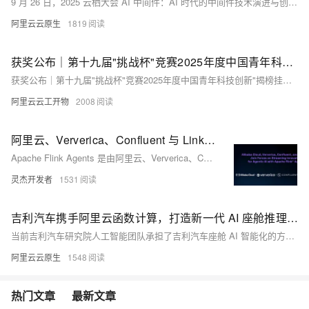
9 月 26 日，2025 云栖大会 AI 中间件：AI 时代的中间件技术演进与创新实践论坛上，阿里云智能集团资深技术专家林清山发表主题演讲《未来已来：下一代 AI 中间件重磅发布，解锁 AI 应用架构新范式》，重磅发布阿里云 AI 中间件，提供面向分布式多 Agent 架构的基座，包括：AgentScope-Java（兼容 Spring AI Alibaba 生态），AI MQ（基于Apache RocketMQ 的 AI 能力升级），AI 网关 Higress，AI 注册与配置中心 Nacos，以及覆盖模型与算力的 AI 可观测体系。
阿里云云原生
1819
获奖公布｜第十九届"挑战杯"竞赛2025年度中国青年科技创新"揭榜挂帅"擂台赛阿里云“AI技术助力乡村振兴”专题赛拟授奖名单公示
获奖公布｜第十九届"挑战杯"竞赛2025年度中国青年科技创新"揭榜挂帅"擂台赛阿里云“AI技术助力乡村振兴”专题赛拟授奖名单公示
阿里云云工开物
2008
阿里云、Ververica、Confluent 与 LinkedIn 携手推进流式创新，共筑基于 Apache Flink Agents 的智能体 AI 未来
Apache Flink Agents 是由阿里云、Ververica、Confluent 与 LinkedIn 联合推出的开源子项目，旨在基于 Flink 构建可扩展、事件驱动的生产级 AI 智能体框架，实现数据与智能的实时融合。
灵杰开发者
1531
吉利汽车携手阿里云函数计算，打造新一代 AI 座舱推理引擎
当前吉利汽车研究院人工智能团队承担了吉利汽车座舱 AI 智能化的方案建设，在和阿里云的合作中，基于星睿智算中心 2.0 的 23.5EFLOPS 强大算力，构建 AI 混合云架构，面向百万级用户的实时推理计算引入阿里云函数计算的 Serverless GPU 算力集群，共同为智能座舱的交互和娱乐功能提供大模型推理业务服务，涵盖的场景如针对模糊指令的复杂意图解析、文生图、情感 TTS 等。
阿里云云原生
1548
热门文章
最新文章