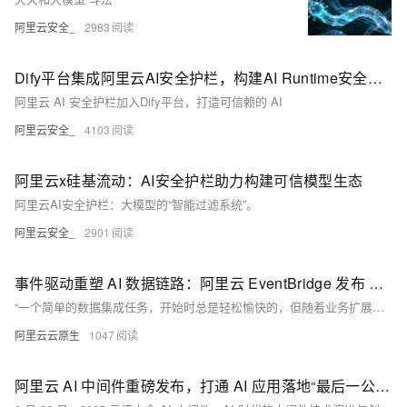
阿里云安全_
2983
Dify平台集成阿里云AI安全护栏，构建AI Runtime安全防线
阿里云 AI 安全护栏加入Dify平台，打造可信赖的 AI
阿里云安全_
4103
阿里云x硅基流动：AI安全护栏助力构建可信模型生态
阿里云AI安全护栏：大模型的“智能过滤系统”。
阿里云安全_
2901
事件驱动重塑 AI 数据链路：阿里云 EventBridge 发布 AI ETL 新范式
“一个简单的数据集成任务，开始时总是轻松愉快的，但随着业务扩展，数据源越来越多，格式越来越乱，整个数据链路就会变得一团糟。”陈涛在演讲中指出了当前 AI 数据处理的普遍困境。扩展难、运维难、稳定性差，这三大挑战已成为制约 AI 应用创新和落地的关键瓶颈。针对这些痛点，在2025云栖大会期间，阿里云重磅发布了事件驱动 AI ETL 新范式，其核心产品 EventBridge 通过深度集成 AI 能力，为开发者提供了一套革命性的解决方案，旨在彻底改变 AI 时代的数据准备与处理方式。
阿里云云原生
1047
阿里云 AI 中间件重磅发布，打通 AI 应用落地“最后一公里”