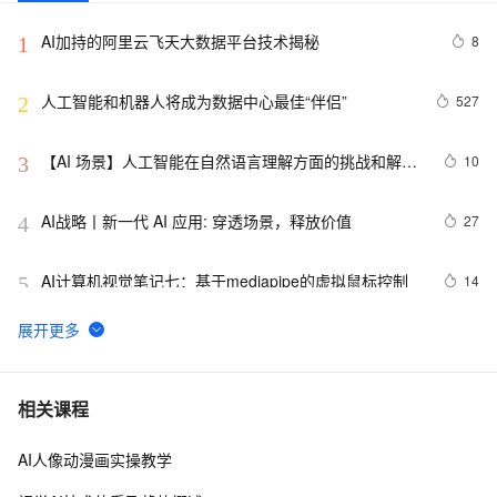
AI加持的阿里云飞天大数据平台技术揭秘
8
1
人工智能和机器人将成为数据中心最佳“伴侣”
527
2
【AI 场景】人工智能在自然语言理解方面的挑战和解决
10
3
方案
AI战略丨新一代 AI 应用: 穿透场景，释放价值
27
4
AI计算机视觉笔记七：基于mediapipe的虚拟鼠标控制
14
5
AAAI,ICML,CVPR,NeurIPS...31篇国际七大AI顶会2021
8
6
年度Best Papers 一文回顾（1）
视觉AI五天训练营教程 Day 1
2
7
相关课程
AI人像动漫画实操教学
固特异（Goodyear）利用人工智能和物联网实现数字化
10
8
转型的惊人方式