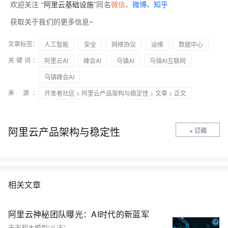
欢迎关注 “
阿里云基础设施
”同名
微信
、
微博
、
知乎
获取关于我们的更多信息~
文章标签：
人工智能
安全
网络协议
运维
数据中心
关键词：
阿里云AI
峰会AI
乌镇AI
乌镇AI互联网
乌镇峰会AI
来 源：
开发者社区
>
阿里云产品架构与稳定性
>
文章
> 正文
阿里云产品架构与稳定性
+ 订阅
相关文章
阿里云神秘团队曝光：AI时代的新蓝军
天天和大模型“斗法”