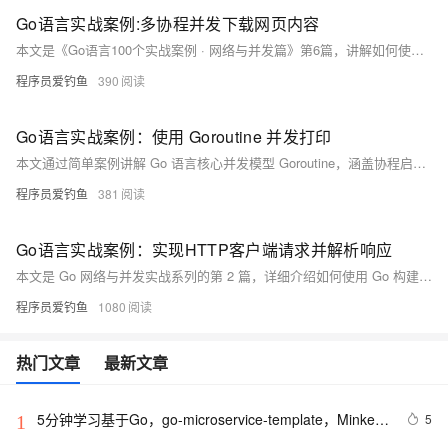
Go语言实战案例:多协程并发下载网页内容
本文是《Go语言100个实战案例 · 网络与并发篇》第6篇，讲解如何使用 Goroutine 和 Channel 实现多协程并发抓取网页内容，提升网络请求效率。通过实战掌握高并发编程技巧，构建爬虫、内容聚合器等工具，涵盖 WaitGroup、超时控制、错误处理等核心知识点。
程序员爱钓鱼
390
Go语言实战案例：使用 Goroutine 并发打印
本文通过简单案例讲解 Go 语言核心并发模型 Goroutine，涵盖协程启动、输出控制、主程序退出机制，并结合 sync.WaitGroup 实现并发任务同步，帮助理解 Go 并发设计思想与实际应用。
程序员爱钓鱼
381
Go语言实战案例：实现HTTP客户端请求并解析响应
本文是 Go 网络与并发实战系列的第 2 篇，详细介绍如何使用 Go 构建 HTTP 客户端，涵盖请求发送、响应解析、错误处理、Header 与 Body 提取等流程，并通过实战代码演示如何并发请求多个 URL，适合希望掌握 Go 网络编程基础的开发者。
程序员爱钓鱼
1080
热门文章
最新文章
5分钟学习基于Go，go-microservice-template，Minke的
5
1
微服务