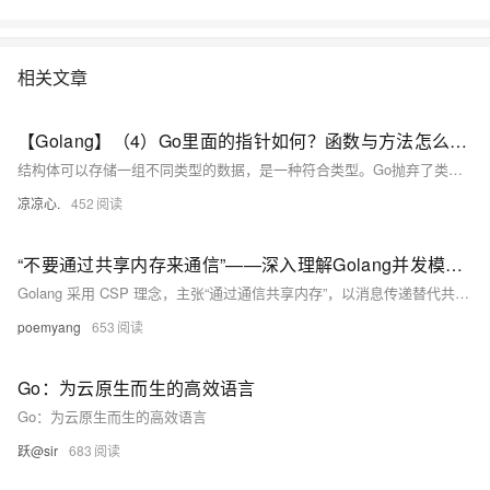
相关文章
【Golang】（4）Go里面的指针如何？函数与方法怎么不一样？带你了解Go不同于其他高级语言的语法
结构体可以存储一组不同类型的数据，是一种符合类型。Go抛弃了类与继承，同时也抛弃了构造方法，刻意弱化了面向对象的功能，Go并非是一个传统OOP的语言，但是Go依旧有着OOP的影子，通过结构体和方法也可以模拟出一个类。
凉凉心.
452
“不要通过共享内存来通信”——深入理解Golang并发模型与CSP理论
Golang 采用 CSP 理念，主张“通过通信共享内存”，以消息传递替代共享内存，避免数据竞争。其核心为 Goroutine 与 Channel：轻量协程并发执行，通道安全传递数据，将并发复杂性转为通信编排，提升程序清晰度与可维护性。
poemyang
653
Go：为云原生而生的高效语言
Go：为云原生而生的高效语言
跃@sir
683