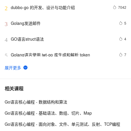
dubbo-go 的开发、设计与功能介绍
7042
2
Golang发送邮件
5
3
GO语言struct语法
4
4
Golang语言使用 jwt-go 库生成和解析 token
7
5
Go——小白学习之方法
1
6
Go 结构体与 JSON 之间的转换
6
7
相关课程
Go语言核心编程 - 数据结构和算法
在 Go 语言中使用 exec 包执行 Shell 命令（上）
1
8
Go语言核心编程 - 基础语法、数组、切片、Map
Go 数组计算(2)
5
9
Go语言核心编程 - 面向对象、文件、单元测试、反射、TCP编程