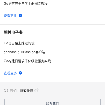
详解go语言的array和slice 【二】
3
10
Go语言完全自学手册图文教程
查看更多
相关电子书
Go语言路上踩过的坑
gohbase ：HBase go客户端
Go构建日请求千亿级微服务实践
查看更多
关注我们：
新浪微博
联系我们