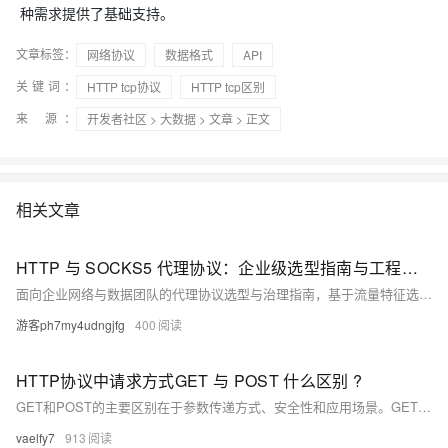
种需求提供了基础支持。
文章标签：
网络协议
数据格式
API
关键词：
HTTP tcp协议
HTTP tcp区别
来 源：
开发者社区
>
大数据
>
文章
> 正文
相关文章
HTTP 与 SOCKS5 代理协议：企业级选型指南与工程化实践
面向企业网络与数据团队的代理协议选型与治理指南，基于流量特征选择HTTP或SOCKS5协议，通过多协议网关统一出站，结合托管网络降低复杂度，实现稳定吞吐、可预测时延与合规落地。
游客ph7my4udngjfg
400
HTTP协议中请求方式GET 与 POST 什么区别 ?
GET和POST的主要区别在于参数传递方式、安全性和应用场景。GET通过URL传递参数，长度受限且安全性较低，适合获取数据；而POST通过请求体传递参数，安全性更高，适合提交数据。
vaelfy7
913