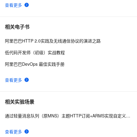
MQTT over QUIC 桥接，新增 HTTP API 监控客户端状
查看更多
态
新生命HTTP反向代理
3
10
相关电子书
阿里巴巴HTTP 2.0实践及无线通信协议的演进之路
低代码开发师（初级）实战教程
阿里巴巴DevOps 最佳实践手册
查看更多
相关实验场景
通过轻量消息队列（原MNS）主题HTTP订阅+ARMS实现自定义数据多渠道告警
查看更多