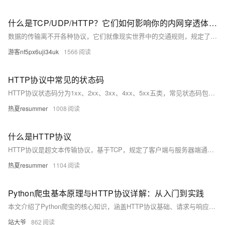
什么是TCP/UDP/HTTP？它们如何影响你的内网穿透体验？
数据的传输离不开各种协议，它们就像现实世界中的交通规则，规定了数据如何打包、寻址、传输和接收。对于使用内网穿透的用户来说，理解TCP、UDP和HTTP这些基础协议的特点，能帮助你更好地理解其性能表现，并选择最适合的配置方案。
游客nf5px6uji34uk
1566
HTTP协议中常见的状态码
HTTP协议状态码分为1xx、2xx、3xx、4xx、5xx五类，常见状态码包括：101（请求已接受）、200（请求成功）、302（重定向）、400（请求错误）、401（未认证）、403（无权限）、404（资源不存在），以及500（服务器错误）、502（网关错误）、503（服务不可用）、504（网关超时）等。
热夏resummer
1008
什么是HTTP协议
HTTP协议是超文本传输协议，基于TCP，规定了客户端与服务器端通信规则，但数据以明文传输，安全性低。HTTPS则通过SSL加密保障数据安全。两者默认端口不同，HTTP为80，HTTPS为443。HTTPS安全性更高，但消耗更多服务器资源。
热夏resummer
1104
Python爬虫基本原理与HTTP协议详解：从入门到实践
本文介绍了Python爬虫的核心知识，涵盖HTTP协议基础、请求与响应流程、常用库（如requests、BeautifulSoup）、反爬应对策略及实战案例（如爬取豆瓣电影Top250），帮助读者系统掌握数据采集技能。
站大爷
862