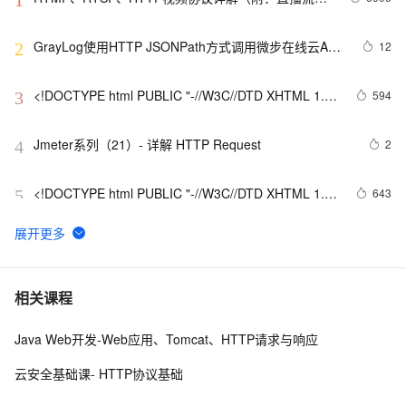
址、播放软件）
GrayLog使用HTTP JSONPath方式调用微步在线云API
12
2
识别威胁IP
<!DOCTYPE html PUBLIC "-//W3C//DTD XHTML 1.0 
594
3
Transitional//EN" 
"http://www.w3.org/TR/xhtml1/DTD/xhtml1-strict.dtd">

Jmeter系列（21）- 详解 HTTP Request 
2
4
<html><head><meta http-equiv="Cont
<!DOCTYPE html PUBLIC "-//W3C//DTD XHTML 1.0 
643
5
Transitional//EN" 
"http://www.w3.org/TR/xhtml1/DTD/xhtml1-strict.dtd">

网络协议基础：HTTP请求与响应详解
10
6
<html><head><meta http-equiv="Cont
前端常见的HTTP状态码
9
7
相关课程
Java Web开发-Web应用、Tomcat、HTTP请求与响应
node反向代理，解决跨域（http-proxy-middleware）
8
8
云安全基础课- HTTP协议基础
NanoMQ Newsletter 2022-08｜v0.11：MQTT 5.0 + 
3
9