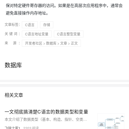
保对特定硬件寄存器的访问。如果是在高层次应用程序中，通常会
避免直接操作内存地址。
文章标签：
C语言
存储
关键词：
C语言地址变量
C语言整型变量
来 源：
开发者社区
>
数据库
>
文章
> 正文
数据库
相关文章
一文彻底搞清楚C语言的数据类型和变量
本文介绍了数据类型（基本、构造、指针、空类型）、变量（使用、命名规则、作用域）和常量（字面、符号、枚举、表达式），帮助初学者理解编程基础概念。坚持学习，定能创造奇迹！
飞锐之家1
2203