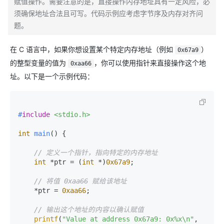
赋值操作。需要注意的是，直接操作内存地址具有一定风险，必
须确保地址合法且可写。代码示例应考虑字节序及内存对齐问
题。
在 C 语言中，如果你想设置某个特定内存地址（例如
）
0x67a9
的整型变量的值为
，你可以使用指针来直接操作这个地
0xaa66
址。以下是一个示例代码：
#
include
<stdio.h>
int
main
()
 {

// 定义一个指针，指向特定的内存地址
int
 *ptr = (
int
 *)
0x67a9
;

// 将值 0xaa66 赋给该地址
    *ptr = 
0xaa66
;

// 输出这个地址的内容以确认赋值
printf
(
"Value at address 0x67a9: 0x%x\n"
, 