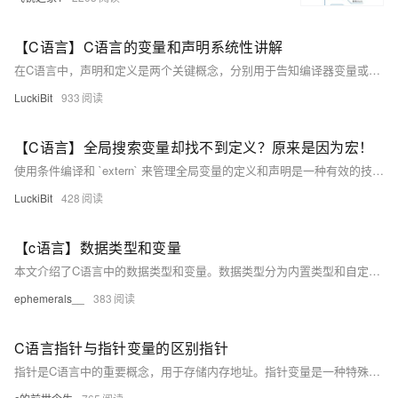
【C语言】C语言的变量和声明系统性讲解
在C语言中，声明和定义是两个关键概念，分别用于告知编译器变量或函数的存在（声明）和实际创建及分配内存（定义）。声明可以多次出现，而定义只能有一次。声明通常位于头文件中，定义则在源文件中。通过合理组织头文件和源文件，可以提高代码的模块化和可维护性。示例包括全局变量、局部变量、函数、结构体、联合体、数组、字符串、枚举和指针的声明与定义。
LuckiBit
933
【C语言】全局搜索变量却找不到定义？原来是因为宏！
使用条件编译和 `extern` 来管理全局变量的定义和声明是一种有效的技术，但应谨慎使用。在可能的情况下，应该优先考虑使用局部变量、函数参数和返回值、静态变量或者更高级的封装技术（如结构体和类）来减少全局变量的使用。
LuckiBit
428
【c语言】数据类型和变量
本文介绍了C语言中的数据类型和变量。数据类型分为内置类型和自定义类型，内置类型包括字符型、整型、浮点型等，每种类型有不同的内存大小和取值范围。变量分为全局变量和局部变量，它们在内存中的存储位置也有所不同，分别位于静态区和栈区。通过示例代码和图解，详细阐述了这些概念及其应用。
ephemerals__
383
C语言指针与指针变量的区别指针
指针是C语言中的重要概念，用于存储内存地址。指针变量是一种特殊的变量，用于存放其他变量的内存地址，通过指针可以间接访问和修改该变量的值。指针与指针变量的主要区别在于：指针是一个泛指的概念，而指针变量是具体的实现形式。