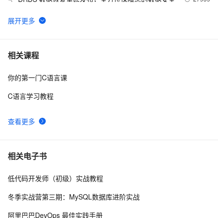
5
PostgreSQL upsert功能(insert on conflict do)的用法
27713
6
Linux 性能诊断 perf使用指南
27087
7
相关课程
你的第一门C语言课
PostgreSQL 9种索引的原理和应用场景
26468
8
C语言学习教程
聊一聊双十一背后的技术 - 物流, 动态路径规划
25533
9
查看更多
Phoenix入门到精通
25134
10
相关电子书
低代码开发师（初级）实战教程
冬季实战营第三期：MySQL数据库进阶实战
阿里巴巴DevOps 最佳实践手册