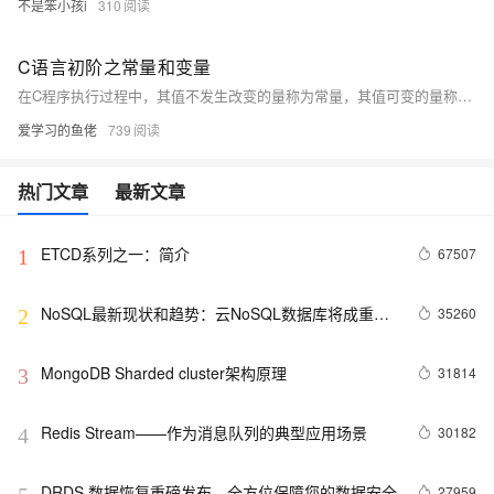
不是笨小孩i
310
C语言初阶之常量和变量
在C程序执行过程中，其值不发生改变的量称为常量，其值可变的量称为变量。它们可与数据类型结合起来分类。例如，可分为整型常量、整型变量、浮点常量、浮点变量、字符常量、字符变量、枚举常量、枚举变量。在程序中，直接常量是可以不经说明而直接引用的，而符号常量和变量则必须先定义后使用。
爱学习的鱼佬
739
热门文章
最新文章
ETCD系列之一：简介
67507
1
NoSQL最新现状和趋势：云NoSQL数据库将成重要
35260
2
增长引擎
MongoDB Sharded cluster架构原理
31814
3
Redis Stream——作为消息队列的典型应用场景
30182
4
DRDS 数据恢复重磅发布，全方位保障您的数据安全
27959