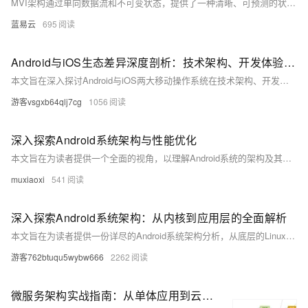
MVI架构通过单向数据流和不可变状态，提供了一种清晰、可预测的状态管理方式。在Kotlin中实现MVI架构，不仅提高了代码的可维护性和可测试性，还能更好地应对复杂的UI交互和状态管理。通过本文的介绍，希望开发者能够掌握MVI架构的核心思想，并在实际项目中灵活应用。
蓝易云
695
Android与iOS生态差异深度剖析：技术架构、开发体验与市场影响####
本文旨在深入探讨Android与iOS两大移动操作系统在技术架构、开发环境及市场表现上的核心差异，为开发者和技术爱好者提供全面的视角。通过对比分析，揭示两者如何塑造了当今多样化的移动应用生态，并对未来发展趋势进行了展望。 ####
游客vsgxb64qlj7cg
1056
深入探索Android系统架构与性能优化
本文旨在为读者提供一个全面的视角，以理解Android系统的架构及其关键组件。我们将探讨Android的发展历程、核心特性以及如何通过有效的策略来提升应用的性能和用户体验。本文不包含常规的技术细节，而是聚焦于系统架构层面的深入分析，以及针对开发者的实际优化建议。
muxiaoxi
541
深入探索Android系统架构：从内核到应用层的全面解析
本文旨在为读者提供一份详尽的Android系统架构分析，从底层的Linux内核到顶层的应用程序框架。我们将探讨Android系统的模块化设计、各层之间的交互机制以及它们如何共同协作以支持丰富多样的应用生态。通过本篇文章，开发者和爱好者可以更深入理解Android平台的工作原理，从而优化开发流程和提升应用性能。
游客762btuqu5wybw666
2262
微服务架构实战指南：从单体应用到云原生的蜕变之路