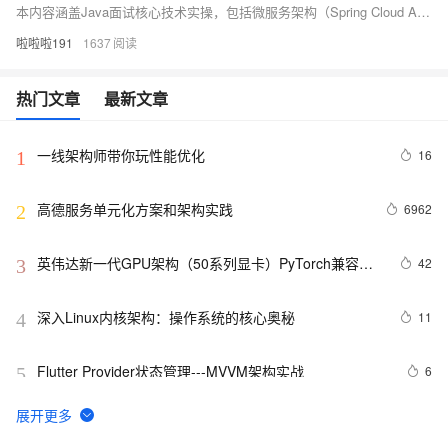
本内容涵盖Java面试核心技术实操，包括微服务架构（Spring Cloud Alibaba）、响应式编程（WebFlux）、容器化（Docker+K8s）、函数式编程、多级缓存、分库分表、链路追踪（Skywalking）等大厂高频考点，助你系统提升面试能力。
啦啦啦191
1637
热门文章
最新文章
一线架构师带你玩性能优化
16
1
高德服务单元化方案和架构实践
6962
2
英伟达新一代GPU架构（50系列显卡）PyTorch兼容性
42
3
解决方案
深入Linux内核架构：操作系统的核心奥秘
11
4
Flutter Provider状态管理---MVVM架构实战
6
5
架构设计第一讲：架构设计相关面试题汇总
11
6