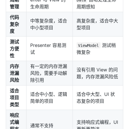
管理
生命周期
周期感知
代码
中等复杂度，适合
高复杂度，适合中大
复杂
中小型项目
型项目
度
测试
Presenter 容易测
测试稍
ViewModel
方便
试
微复杂
性
内存
有一定的内存泄漏
没有引用 View 的问
泄漏
风险，需要手动解
题，内存泄漏风险低
风险
除引用
适合
适合中小型、逻辑
适合中大型、UI 状
项目
简单的项目
态复杂的项目
类型
响应
式编
支持响应式编程，UI
通常不支持
程支
更新更简洁