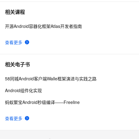
基于 Serverless 架构的 CI/CD 框架：Serverless-cd
3
7
相关课程
开源Android容器化框架Atlas开发者指南
基于 Serverless 架构的头像漫画风处理小程序
5
8
查看更多
LLM主要类别架构（二）
5
9
jQuery技术内幕：深入解析jQuery架构设计与实现原
644
10
相关电子书
理.  3.2　选择器表达式
58同城Android客户端Walle框架演进与实践之路
Android组件化实现
蚂蚁聚宝Android秒级编译——Freeline
查看更多