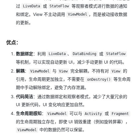
过
或
等观察者模式进行数据的通知
LiveData
StateFlow
和绑定。View 不主动调用
，而是被动接收数据
ViewModel
的更新。
优点
：
数据绑定
：利用
、
或
LiveData
DataBinding
StateFlow
等机制，可以实现自动更新 UI，减少手动更新 UI 的代码。
解耦
：
与
完全解耦，不持有对
的
ViewModel
View
View
引用，生命周期更加独立，不需要在
等生命周
onDestroy()
期中手动解除绑定，避免了内存泄漏。
代码简洁
：通过数据绑定和观察者模式，减少了大量冗余的
UI 更新代码，UI 变化响应更加自然。
生命周期感知
：
可以与
或
ViewModel
Activity
Fragment
的生命周期独立存在，即使 UI 销毁重建（例如旋转屏幕），
中的数据仍然可以保留。
ViewModel