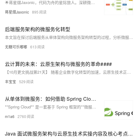
🌟蒋星熠Jaxonic，代码为舟的星际旅人。深耕微服务架构，擅以DDD拆分服务、构建高可用通信与治理体系。分享从单体到云原生的实战经验，探索技术演进的无限可能。
蒋星熠Jaxonic
895
后端服务架构的微服务化转型
本文旨在探讨后端服务从单体架构向微服务架构转型的过程，分析微服务架构的优势和面临的挑战。文章首先介绍单体架构的局限性，然后详细阐述微服务架构的核心概念及其在现代软件开发中的应用。通过对比两种架构，指出微服务化转型的必要性和实施策略。最后，讨论了微服务架构实施过程中可能遇到的问题及解决方案。
无糖可乐嘟嘟
613
云计算的未来：云原生架构与微服务的革命####
【10月更文挑战第21天】 随着企业数字化转型的加速，云原生技术正迅速成为IT行业的新宠。本文深入探讨了云原生架构的核心理念、关键技术如容器化和微服务的优势，以及如何通过这些技术实现高效、灵活且可扩展的现代应用开发。我们将揭示云原生如何重塑软件开发流程，提升业务敏捷性，并探索其对企业IT架构的深远影响。 ####
丰宝宝
529
从单体到微服务：如何借助 Spring Cloud 实现架构转型
**Spring Cloud** 是一套基于 Spring 框架的**微服务架构解决方案**，它提供了一系列的工具和组件，帮助开发者快速构建分布式系统，尤其是微服务架构。
m1a6
2760
Java 面试微服务架构与云原生技术实操内容及核心考点梳理 Java 面试