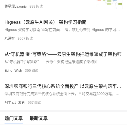
蒋星熠Jaxonic
899
Higress（云原生AI网关） 架构学习指南
Higress 架构学习指南 🚀写在前面： 嘿，欢迎你来到 Higress 的学习之旅！
八进智
3607
从“守机器”到“写策略”——云原生架构把运维逼成了架构师
从“守机器”到“写策略”——云原生架构把运维逼成了架构师
Echo_Wish
355
深圳农商银行三代核心系统全面投产 以云原生架构筑牢数字化转型基石
深圳农商银行完成第三代核心系统全面上云，日均交易超3000万笔，峰值处理效率提升2倍以上。扎根深圳70余年，与阿里云共建“两地三中心”分布式云平台，实现高可用体系及全栈护航。此次云原生转型为行业提供可复制样本，未来将深化云计算与AI合作，推动普惠金融服务升级。
阿里云开发者
967
热门文章
最新文章