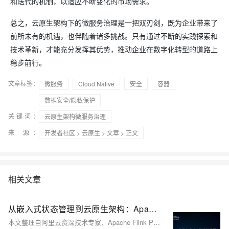
和迭代的机制，以适应不断变化的市场需求。
总之，云原生架构下的微服务治理是一把双刃剑，既为企业带来了
前所未有的机遇，也伴随着诸多挑战。只有通过不断的实践探索和
技术革新，才能充分发挥其优势，推动企业在数字化转型的道路上
稳步前行。
文章标签：
微服务
Cloud Native
安全
容器
数据安全/隐私保护
关键词：
云原生架构微服务治理
来 源：
开发者社区
>
云原生
>
文章
> 正文
相关文章
从嵌入式状态管理到云原生架构：Apache Flink 的演进与下一代增量计算范式
本文整理自阿里云资深技术专家、Apache Flink PMC 成员梅源在 Flink Forward Asia 新加坡 2025上的分享，深入解析 Flink 状态管理系统的发展历程，从核心设计到 Flink 2.0 存算分离架构，并展望未来基于流批一体的通用增量计算方向。