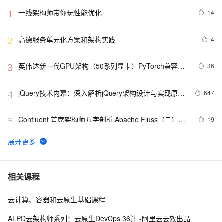
一线架构师带你玩性能优化
14
1
高德服务单元化方案和架构实践
4
2
英伟达新一代GPU架构（50系列显卡）PyTorch兼容性
36
3
解决方案
jQuery技术内幕：深入解析jQuery架构设计与实现原
647
4
理.  3.2　选择器表达式
Confluent 首席架构师万字剖析 Apache Fluss（二）：
19
5
核心架构
YOLO（You only look once）的架构
8
6
教你微信IM即时消息系统的架构设计（上）
5
7
相关课程
云计算、容器和云原生基础课程
Kafka为什么是高性能高并发高可用架构
8
8
ALPD云架构师系列：云原生DevOps 36计 -阿里云云效出品