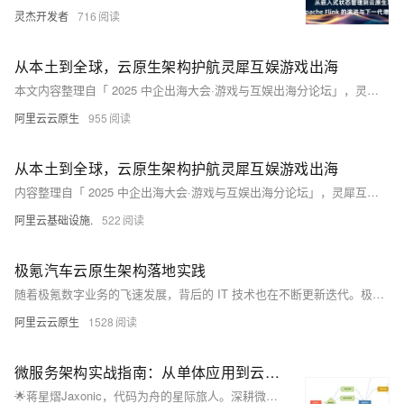
灵杰开发者
716
从本土到全球，云原生架构护航灵犀互娱游戏出海
本文内容整理自「 2025 中企出海大会·游戏与互娱出海分论坛」，灵犀互娱基础架构负责人朱晓靖的演讲内容，从技术层面分享云原生架构护航灵犀互娱游戏出海经验。
阿里云云原生
955
从本土到全球，云原生架构护航灵犀互娱游戏出海
内容整理自「 2025 中企出海大会·游戏与互娱出海分论坛」，灵犀互娱基础架构负责人朱晓靖的演讲内容，从技术层面分享云原生架构护航灵犀互娱游戏出海经验。
阿里云基础设施.
522
极氪汽车云原生架构落地实践
随着极氪数字业务的飞速发展，背后的 IT 技术也在不断更新迭代。极氪极为重视客户对服务的体验，并将系统稳定性、业务功能的迭代效率、问题的快速定位和解决视为构建核心竞争力的基石。
阿里云云原生
1528
微服务架构实战指南：从单体应用到云原生的蜕变之路
🌟蒋星熠Jaxonic，代码为舟的星际旅人。深耕微服务架构，擅以DDD拆分服务、构建高可用通信与治理体系。分享从单体到云原生的实战经验，探索技术演进的无限可能。