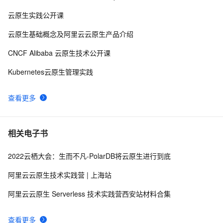
数据湖架构构建与技术解析 | 开发者社区精选文章合集
4
9
云原生实践公开课
（二十）
2011年下半年11月份系统架构设计师上午试题答案之二
4
10
云原生基础概念及阿里云云原生产品介绍
CNCF Alibaba 云原生技术公开课
Kubernetes云原生管理实践
查看更多
相关电子书
2022云栖大会：生而不凡-PolarDB将云原生进行到底
阿里云云原生技术实践营 | 上海站
阿里云云原生 Serverless 技术实践营西安站材料合集
查看更多