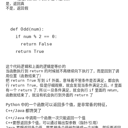
是，返回
真
不是，返回
假
  return True
这个代码逻辑和上面的逻辑是等价的
当函数执行到
的时候就不再继续向下执行了，而是回到了调
return
用位置（函数结束了）
把
写到
外面，意味着不管条件是否满足，都会执
return True
if
行
，但是仔细观察，就会发现当条件满足之后，if 里面
return True
有一个
了, 所以一旦条件满足，就会执行
里面的 return，
return
if
函数就结束了，就没有机会执行到外面的
了
return
中的一个函数可以返回多个值，是非常香的特征，
Python
都馋哭了
C++/Java
中调用一个函数一次只能返回一个值
C++/Java
要想返回多个值，可以通过输出型参数（指针/引用）
C++
要想返回多个值，需要把多个值给包装成一个对象，然后再返回
Java