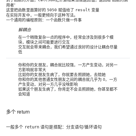
用者
”
这里把函数里面算好的
赋值给了
变量
5050
result
在实际开发中，一般更倾向于这种写法。
一个通用的编程原则：
一个函数只做一件事
解耦合
在一个稍微复杂一点的程序中，经常会涉及到很多个模
块，模块之间可能要进行交互
交互就会带来耦合，我们希望通过良好的设计让耦合尽量
低
你和你的女朋友，耦合就比较强，
一方产生变动，对另一
方影响就非常大
比如你的女朋友生病了，你就要去照顾她，去陪她
你和你的其他普通女性朋友之间的耦合就几乎为 0，
一方
产生变动，对另一方几乎没啥影响
如果这个朋友生病了，你肯定不会去照顾她，你甚至都不
会知道
多个 return
一般多个
语句是搭配：
分支语句/循环语句
return