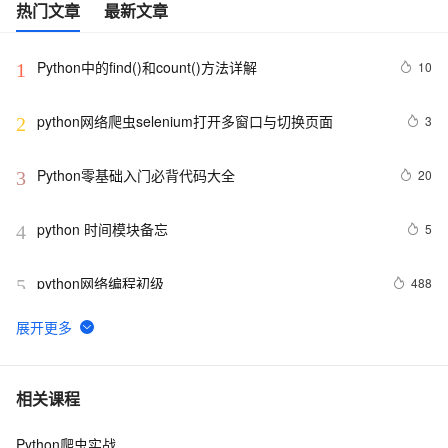
热门文章
最新文章
Python中的find()和count()方法详解
10
1
python网络爬虫selenium打开多窗口与切换页面
3
2
Python零基础入门必背代码大全
20
3
python 时间模块备忘
5
4
python网络编程初级
488
5
Python功能强大、灵活可扩展的Statsmodels库
7
6
python day Twelve
806
7
相关课程
Python爬虫实战
python join 和 split的常用使用方法
5