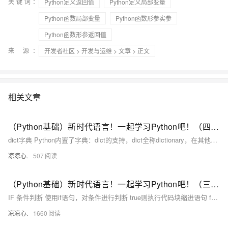
关键词：
Python定义返回值
Python定义局部变量
Python函数局部变量
Python函数形参实参
Python函数形参返回值
来 源：
开发者社区
>
开发与运维
>
文章
> 正文
相关文章
（Python基础）新时代语言！一起学习Python吧！（四）：dict字典和set类型；切片类型、列表生成式；map和reduce迭代器；filter过滤函数、sorted排序函数；lambda函数
dict字典 Python内置了字典：dict的支持，dict全称dictionary，在其他语言中也称为map，使用键-值（key-value）存储，具有极快的查找速度。 我们可以通过声明JS对象一样的方式声明dict
凉凉心.
507
（Python基础）新时代语言！一起学习Python吧！（三）：IF条件判断和match匹配；Python中的循环：for...in、while循环；循环操作关键字；Python函数使用方法
IF 条件判断 使用if语句，对条件进行判断 true则执行代码块缩进语句 false则不执行代码块缩进语句，如果有else 或 elif 则进入相应的规则中执行
凉凉心.
1660