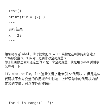
"""
如果没有
，此时就会把
当做是在函数内部创建了一
global
x = 10
个
局部变量
，但实际上是要修改
全局变量
x
x
为了让函数里面知道这里的
是一个
全局变量
，就是用 global 关键字
x
先声明一下
，else，
，
这些关键字也会引入“代码块”，但是这些
if
while
for
代码块不会对变量的作用域产生影响，上述语句中的代码块内部
定义的变量，可以在外面被访问