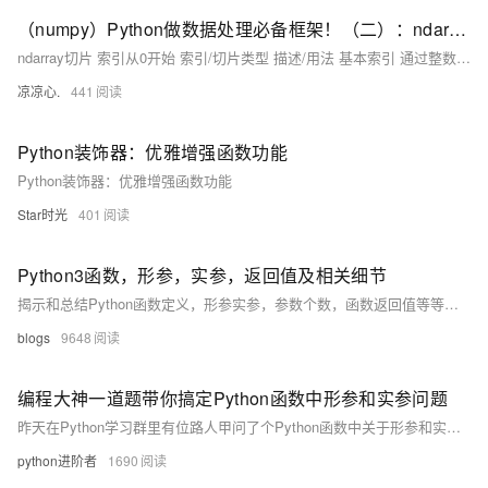
（numpy）Python做数据处理必备框架！（二）：ndarray切片的使用与运算；常见的ndarray函数：平方根、正余弦、自然对数、指数、幂等运算；统计函数：方差、均值、极差；比较函数...
ndarray切片 索引从0开始 索引/切片类型 描述/用法 基本索引 通过整数索引直接访问元素。 行/列切片 使用冒号：切片语法选择行或列的子集 连续切片 从起始索引到结束索引按步长切片 使用slice函数 通过slice(start,stop,strp)定义切片规则 布尔索引 通过布尔条件筛选满足条件的元素。支持逻辑运算符 &、|。
凉凉心.
441
Python装饰器：优雅增强函数功能
Python装饰器：优雅增强函数功能
Star时光
401
Python3函数，形参，实参，返回值及相关细节
揭示和总结Python函数定义，形参实参，参数个数，函数返回值等等问题
blogs
9648
编程大神一道题带你搞定Python函数中形参和实参问题
昨天在Python学习群里有位路人甲问了个Python函数中关于形参和实参一个很基础的问题，虽然很基础，但是对于很多小白来说不一定简单，反而会被搞得稀里糊涂。
python进阶者
1690