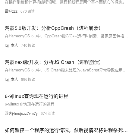
在操作系统和计算机编程领域，进程和线程是两个基本而核心的概念。它们是程序执行和资源管理的基础，但它们之间存在显著的差异。本文将深入探讨进程与线程的区别，并分析它们在现代软件开发中的应用和重要性。
最好zzz
670
鸿蒙5.0版开发：分析CppCrash（进程崩溃）
在HarmonyOS 5.0中，CppCrash指C/C++运行时崩溃，常见原因包括空指针、数组越界等。系统提供基于posix信号机制的异常检测能力，生成详细日志辅助定位。本文详解CppCrash分析方法，涵盖异常检测、问题定位思路及案例分析。
lqj_本人
740
鸿蒙next版开发：分析JS Crash（进程崩溃）
在HarmonyOS 5.0中，JS Crash指未处理的JavaScript异常导致应用意外退出。本文详细介绍如何分析JS Crash，包括异常捕获、日志分析和典型案例，帮助开发者定位问题、修复错误，提升应用稳定性。通过DevEco Studio收集日志，结合HiChecker工具，有效解决JS Crash问题。
lqj_本人
896
6-9|linux查询现在运行的进程
6-9|linux查询现在运行的进程
游客j4mujezz7vm7y
674
如何监控一个程序的运行情况，然后视情况将进程杀死并重启