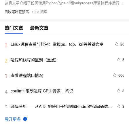
这篇文章介绍了如何使用Python的psutil和subprocess库监控程序运行情况，并在程序异常时自动重启，包括多进程通信和使用日志文件进行断点重续的方法。
风吹落叶花飘荡
1031
热门文章
最新文章
Linux进程查看与控制：掌握ps、top、kill等关键命令
20
1
进程和线程的区别（重点）
5
2
查看进程端口情况
606
3
cpulimit 限制进程 CPU 资源 _ 笔记
3
4
源码分析——从AIDL的使用开始理解Binder进程间通信的
3
5
流程
windows 2003下杀dllhost.exe进程
621
6