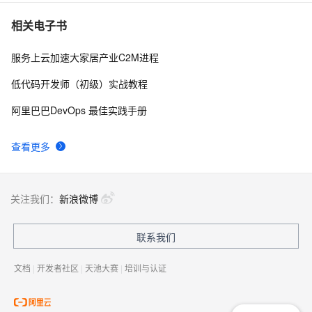
利用命名管道实现进程之间的通信 .........
7
7
相关电子书
服务上云加速大家居产业C2M进程
2 PostgreSQL 物理，逻辑，进程结构以及系统表系统函
6
8
数|学习笔记
低代码开发师（初级）实战教程
查看spark是否有僵尸进程，有的话，先杀掉。可以使
602
9
阿里巴巴DevOps 最佳实践手册
用下面命令
Linux进程管理(第二版) --进程管理命令
5
10
查看更多
关注我们：
新浪微博
联系我们
文档
|
开发者社区
|
天池大赛
|
培训与认证