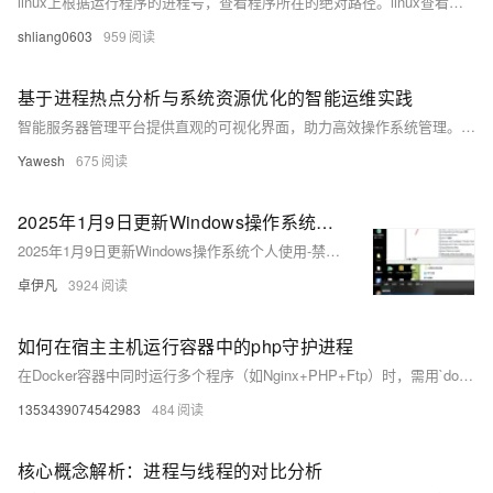
linux上根据运行程序的进程号，查看程序所在的绝对路径。linux查看进程启动的时间
shliang0603
959
基于进程热点分析与系统资源优化的智能运维实践
智能服务器管理平台提供直观的可视化界面，助力高效操作系统管理。核心功能包括运维监控、智能助手和扩展插件管理，支持系统健康监控、故障诊断等，确保集群稳定运行。首次使用需激活服务并安装管控组件。平台还提供进程热点追踪、性能观测与优化建议，帮助开发人员快速识别和解决性能瓶颈。定期分析和多维度监控可提前预警潜在问题，保障系统长期稳定运行。
Yawesh
675
2025年1月9日更新Windows操作系统个人使用-禁用掉一下一些不必要的服务-关闭占用资源的进程-禁用服务提升系统运行速度-让电脑不再卡顿-优雅草央千澈-长期更新
2025年1月9日更新Windows操作系统个人使用-禁用掉一下一些不必要的服务-关闭占用资源的进程-禁用服务提升系统运行速度-让电脑不再卡顿-优雅草央千澈-长期更新
卓伊凡
3924
如何在宿主主机运行容器中的php守护进程
在Docker容器中同时运行多个程序（如Nginx+PHP+Ftp）时，需用`docker exec`命令启动额外服务。首先通过`php -v`查看PHP版本，再用`which php-fpm7.4`确认PHP安装路径，通常返回`/usr/sbin/php-fpm7.4`。最后直接运行该路径启动PHP-FPM服务，确保其正常工作。
1353439074542983
484
核心概念解析：进程与线程的对比分析