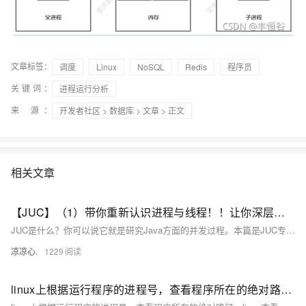
文章标签：
调度
Linux
NoSQL
Redis
程序员
关键词：
进程运行分析
来 源：
开发者社区
>
数据库
>
文章
> 正文
相关文章
【JUC】（1）带你重新认识进程与线程！！让你深层次了解线程运行的睡眠与打断！！
JUC是什么？你可以说它就是研究Java方面的并发过程。本篇是JUC专栏的第一章！带你了解并行与并发、线程与程序、线程的启动与休眠、打断和等待！全是干货！快快快！
凉凉心.
1229
linux上根据运行程序的进程号，查看程序所在的绝对路径。linux查看进程启动的时间