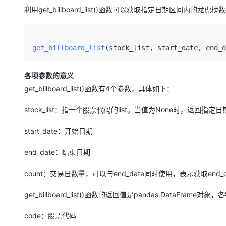
存储
天池大赛
Qwen3.7-Plus
云解析DNS
解决方案免费试用 新老
电子合同
利用get_billboard_list()函数可以获取指定日期区间内的龙
最高领取价值200元试用
能看、能想、能动手的多模
安全
网络与CDN
AI 算法大赛
畅捷通
大数据开发治理平台 Data
AI 产品 免费试用
网络
安全
云开发大赛
Qwen3-VL-Plus
Tableau 订阅
get_billboard_list
1亿+ 大模型 tokens 和 
可观测
入门学习赛
中间件
AI空中课堂在线直播课
云防火墙
140+云产品 免费试用
各项参数的意义
上云与迁云
云原生的云上边界网络安全
产品新客免费试用，最长1
数据库
get_billboard_list()函数有4个参数，具体如下：
生态解决方案
大模型服务
企业出海
大模型ACA认证体验
大数据计算
stock_list：指一个股票代码的list。当值为None时，返回指
助力企业全员 AI 认知与能
行业生态解决方案
千问AI平台-Token Plan
政企业务
媒体服务
start_date：开始日期
开发者生态解决方案
企业服务与云通信
千问AI平台-模型体验
AI 开发和 AI 应用解决
end_date：结束日期
在线体验全尺寸、多种模态
域名与网站
count：交易日数量，可以与end_date同时使用，表示获取end_
Happy 系列大模型
终端用户计算
get_billboard_list()函数的返回值是pandas.DataFram
Serverless
code：股票代码
开发工具