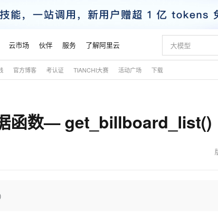
云市场
伙伴
服务
了解阿里云
践
官方博客
考认证
TIANCHI大赛
活动广场
下载
AI 特惠
数据与 API
成为产品伙伴
企业增值服务
最佳实践
价格计算器
AI 场景体
基础软件
产品伙伴合
阿里云认证
市场活动
配置报价
大模型
自助选配和估算价格
新方式
睿译宝，AI翻译排版一步到位
智启 AI 普惠权益
产品生态集成认证中心
企业支持计划
云上春晚
域名与网站
千问官方 MaaS 平台，为开发者和 Agent 而生，新用户赠送 1 亿 + tokens 额度
Qwen Aud
AI Coding
阿里云Maa
2026 阿里云
云服务器 E
为企业打
数据集
Windows
大模型认证
模型
NEW
NEW
 get_billboard_list()
交付可用成果
值低价云产品抢先购
上传文档即自动完成翻译和格式还原
至高享 1亿+免费 tokens，加速 Al 应用落地
提供智能易用的域名与建站服务
智能编程，一键
安全可靠、
产品生态伙伴
专家技术服务
云上奥运之旅
弹性计算合作
阿里云中企出
手机三要素
宝塔 Linux
全部认证
价格优势
有专属领域专家
GLM-5.2：长任务时代开源旗舰模型
阿里云 OPC 创新助力计划
千问大模型
即刻拥有 DeepS
AI 电商营销
对象存储 O
大模型
产品生态伙伴工作台
企业增值服务台
云栖战略参考
云存储合作计
云栖大会
身份实名认证
CentOS
训练营
推动算力普惠，释放技术红利
最高返9万
多领域专家智能体,一键组建 AI 虚拟交付团队
快速构建应用程序和网站，即刻迈出上云第一步
至高百万元 Token 补贴，加速一人公司成长
多元化、高性能、安全可靠的大模型服务
真正可用的 1M 上下文,一次完成代码全链路开发
轻松解锁专属 Dee
从图文生成到
云上的中国
数据库合作计
活动全景
短信
Docker
图片和
站式影视创作平台
Hermes Agent，打造自进化智能体
Token Plan 模型订阅计划
数字证书管理服务（原SSL证书）
5 分钟轻松部署
AI 广告创作
无影云电脑
企业成长
NEW
信息公告
看见新力量
云网络合作计
OCR 文字识别
JAVA
证享300元代金券
可视化编排打通从文字构思到成片全链路闭环
全托管，含MySQL、PostgreSQL、SQL Server、MariaDB多引擎
自主进化，持久记忆，越用越聪明
Qwen3.8-Max 首发尝鲜，限时加量 10 倍，夜间低至2折
实现全站HTTPS，呈现可信的WEB访问
图文、视频一
随时随地安
魔搭 Mode
Kimi-K3
HappyHors
NEW
loud
服务实践
官网公告
金融模力时刻
Salesforce O
版
发票查验
全能环境
Claude Code + GStack 打造工程团队
千问办公，限时限量积分加倍
Qoder
低代码高效构
AI 建站
短信服务
)
型
NEW
作计划
Kimi 最新旗舰模型，长程编程与推理利器
让文字生成流
计划
创新中心
魔搭 ModelSc
健康状态
理服务
让AI从“聊天伙伴”进化为能干活的“数字员工”
安装技能 GStack，拥有专属 AI 工程团队
你的AI工作搭子，覆盖日常办公高频场景
面向真实软件的智能体编程平台
0 代码专业建
客户案例
天气预报查询
操作系统
态合作计划