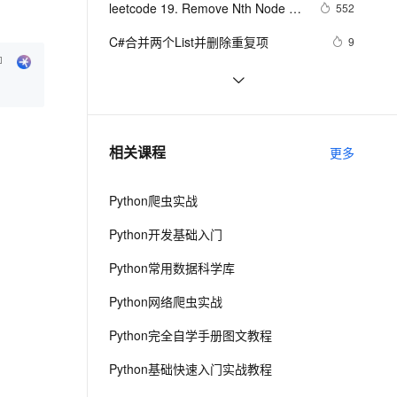
安全
leetcode 19. Remove Nth Node 
我要投诉
e-1.1-I2V
Cosyvoice-V3-Flash
552
PolarDB
上云场景组合购
Milvus 弹性伸缩功能新增节
伴
From End of List
漫剧创作，剧本、分镜、视频高效生成
100%兼容MySQL、PostgreSQL，兼容Oracle，支持集中和分布式
覆盖90%+业务场景，专享组合折扣价
点支持范围
畅自然，细节丰富
高表现力语音合成大模型，语音克隆听感自然
VPN
C#合并两个List并删除重复项
9
ernetes 版 ACK
云聚AI 严选权益
AI 原生数据库服务发布
SSL 证书
【Java基础】探索List和Map循环遍历
2
2V
Fun-ASR
，一键激活高效办公新体验
理容器应用的 K8s 服务
精选AI产品，从模型到应用全链提效
Agent 数据网关
删除问题
文戏情感细腻自然，动作戏激烈拳拳到肉，实现更强表演能力
支持中英文自由切换，具备更强的噪声鲁棒性
堡垒机
Java码农必须掌握的循环删除List元素
4
AI 用量加速计划
云原生数据库 PolarDB
的正确方法！
防火墙
、识别商机，让客服更高效、服务更出色。
Redis List 底层三种数据结构原理剖
新老同享，达量后返
Agentic Database 发布
10
相关课程
更多
析
主机安全
应用
Python爬虫实战
千问办公
NEW
AI 应用及服务市场
的智能体编程平台
一站式AI生产力平台
Python开发基础入门
AI 应用
伶鹊
Python常用数据科学库
企业级人与Agent协作平台，接入和调度多个数字员工
智能客服平台，对话机器人、对话分析、智能外呼
大模型
Python网络爬虫实战
大模型服务平台百炼 - 全妙
自然语言处理
Python完全自学手册图文教程
应用创作平台
多模态内容创作工具，已接入 DeepSeek
数据标注
Python基础快速入门实战教程
机器学习