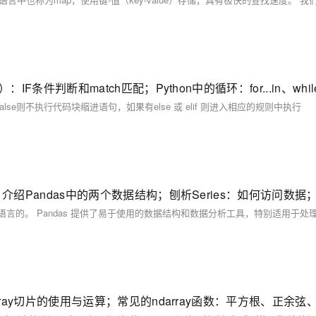
alse则不执行代码块缩进语句，如果有else 或 elif 则进入相应的规则中执行