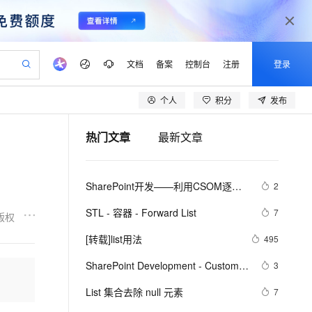
文档
备案
控制台
注册
登录
个人
积分
发布
验
作计划
器
AI 活动
专业服务
服务伙伴合作计划
开发者社区
加入我们
产品动态
服务平台百炼
阿里云 OPC 创新助力计划
热门文章
最新文章
一站式生成采购清单，支持单品或批量购买
io：打造专属 AI 语音助手
S产品伙伴计划（繁花）
峰会
CS
造的大模型服务与应用开发平台
一句话生成原生可编辑精美 PPT 文稿
AI 生产力先锋
Al MaaS 服务伙伴赋能合作
域名
博文
Careers
至高可申请百万元
Qwen3.8-Max 模型上线
开启高性价比 AI 编程新体验
弹性可伸缩的云计算服务
Qwen-Audio-3.0-Realtime 端到端实时语音角色扮演
输入一句话想法, 轻松生成专业的 PPT
先锋实践拓展 AI 生产力的边界
Token 补贴，五大权
计划
海大会
伙伴信用分合作计划
商标
问答
社会招聘
SharePoint开发——利用CSOM逐级
2
益加速 OPC 成功
eek-V4-Pro
SS
一键部署幻兽帕鲁游戏服务器
飞天发布时刻
HOT
Open Search 向量检索版支
划
备案
电子书
校园招聘
获取O365中SharePoint网站的List内
pSeek-V4-Pro
视频创作，一键激活电商全链路生产力
稳定、安全、高性价比、高性能的云存储服务
一键购买专属联机服务器，轻松开启游戏
所见，即是所愿
持视频检索 Pipeline 功能
更多支持
STL - 容器 - Forward List
7
版权
容
划
公司注册
镜像站
视频生成
语音识别与合成
专属 QwenPaw
漫剧工坊：一站式动画创作平台
AI 实训营
HOT
应用身份服务 (IDaaS)
[转载]list用法
495
合作伙伴培训与认证
划
上云迁移
站生成，高效打造优质广告素材
全接入的云上超级电脑
从聊天伙伴进化为能主动干活的本地数字员工
快速生产连贯的高质量长漫剧
从基础到进阶，Agent 创客手把手教你
OpenClaw 管理能力上线
lScope
我要反馈
e-1.1-T2V
Qwen3-TTS-Flash
SharePoint Development - Custom 
3
查询合作伙伴
n Alibaba Cloud ISV 合作
代维服务
建企业门户网站
10 分钟搭建微信、支付宝小程序
MaxCompute MaxFrame 提
List using Visual Studio 2010 based 
畅细腻的高质量视频
离线语音合成大模型，多语言方言自适应，低延迟高稳定
创新加速
List 集合去除 null 元素
ope
登录合作伙伴管理后台
7
我要建议
站，无忧落地极速上线
以可视化方式快速构建移动和 PC 门户网站
国内短信简单易用，安全可靠，秒级触达，全球覆盖200+国家和地区。
高效部署网站，快速应用到小程序
供自动弹性内存功能
SharePoint 2010