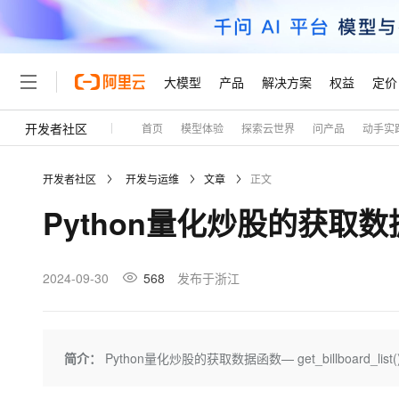
大模型
产品
解决方案
权益
定价
开发者社区
首页
模型体验
探索云世界
问产品
动手实
大模型
产品
解决方案
权益
定价
云市场
伙伴
服务
了解阿里云
精选产品
精选解决方案
普惠上云
产品定价
精选商城
成为销售伙伴
售前咨询
为什么选择阿里云
千问AI平台
开发者社区
开发与运维
文章
正文
了解云产品的定价详情
大模型服务平台百炼
千问办公，解锁你的工作
普惠上云 官方力荐
分销伙伴
在线服务
网站建设
什么是云计算
大
Python量化炒股的获取数据函数—
大模型服务与应用平台
企业级Agent产品，直接
云服务器38元/年起，超
咨询伙伴
多端小程序
技术领先
云上成本管理
售后服务
轻量应用服务器
Agency Agents：拥
官方推荐返现计划
大模型
精选产品
精选解决方案
Salesforce 国际版订阅
稳定可靠
管理和优化成本
推荐新用户得奖励，单订单
销售伙伴合作计划
2024-09-30
568
发布于浙江
自助服务
友盟天域
安全合规
人工智能与机器学习
AI
文本生成
云数据库 RDS
HappyHorse 打造一
云工开物
无影生态合作计划
在线服务
观测云
分析师报告
高校专属算力普惠，学生认
计算
互联网应用开发
Qwen3.8-Max
HOT
Salesforce On Alibaba C
工单服务
Tuya 物联网平台阿里云
研究报告与白皮书
人工智能平台 PAI
快速拥有专属 OpenClaw
简介：
Python量化炒股的获取数据函数— get_billboard_list(
大模
Consulting Partner 合
大数据
容器
智能体时代全能旗舰模型
免费试用
短信专区
一站式AI开发、训练和推
蓝凌 OA
AI 大模型销售与服务生
现代化应用