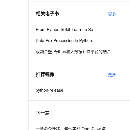
相关电子书
更多
息提取
与 AI 智能体进行实时音视频通话
从文本、图片、视频中提取结构化的属性信息
构建支持视频理解的 AI 音视频实时通话应用
From Python Scikit-Learn to Sc
t.diy 一步搞定创意建站
构建大模型应用的安全防护体系
Data Pre-Processing in Python:
通过自然语言交互简化开发流程,全栈开发支持
通过阿里云安全产品对 AI 应用进行安全防护
双剑合璧-Python和大数据计算平台的结合
推荐镜像
更多
python-release
下一篇
一条命令迁移，帮你实现 OpenClaw 与