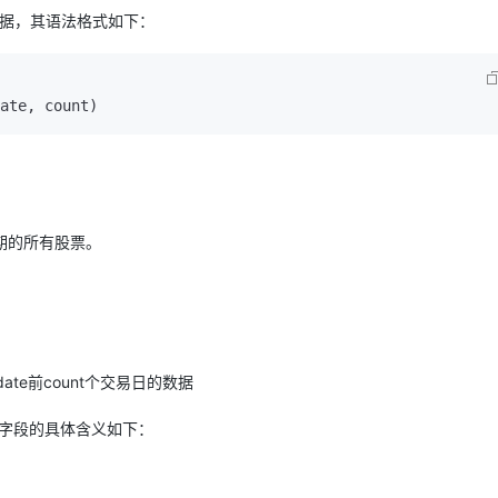
Deepseek-v4-pro
HappyHors
同享
万小智 AI 建站低至 15元/月
Qoder CN
AI 短剧/漫剧
云原生数据库 
快递物流查询
WordPress
虎榜数据，其语法格式如下：
成为服务伙
高校合作
点，立即开启云上创新
覆盖公网/内网、递归/权威、移动APP等全场景解析服务
送.CN域名，送备案服务码
基于千问大模型等，支持代码智能生成、研发智能问答
AI助力短剧
态智能体模型
旗舰 MoE 大模型，百万上下文与顶尖推理能力
图生视频，流
Ubuntu
服务生态伙伴
云工开物
企业应用
Works
Night Plan 支持 Qwen 3.8-Max
云原生大数据计算服务 MaxCompute
AI 办公
容器服务 Kub
NEW
GLM-5.2
Wan2.7-T
Red Hat
30+ 款产品免费体验
Data Agent 驱动的一站式 Data+AI 开发治理平台
夜间 5 折，Qwen/Meoo/TokenPlan 客户专享
面向分析的企业级SaaS模式云数据仓库
AI智能应用
提供一站式管
科研合作
视觉 Coding、空间感知、多模态思考等全面升级
1M上下文，专为长程任务能力而生
ERP
堂（旗舰版）
SUSE
智能客服
CRM
防护产品
2个月
自动承接线索
建站小程序
OA 办公系统
AI 应用构建
大模型原生
定日期的所有股票。
力提升
财税管理
模板建站
Qoder
大模型服务平台百炼-应用模版
HOT
NEW
面向真实软件
个人版上线、团队版降价；千问3.8-Max首发发尝鲜
丰富多元化的应用模版和解决方案
400电话
定制建站
万有无界
大模型服务平台百炼-智能体
方案
广告营销
模板小程序
的模型效果
灵活可视化地构建企业级 Agent
定制小程序
date前count个交易日的数据
秒悟
人工智能平台 PAI
APP 开发
云端极速 AI 
新一代 AI 视频生成模型，深度适配广告营销等场景
AI Native 的算法工程平台，一站式完成建模、训练、推理服务部署
e对象，各字段的具体含义如下：
建站系统