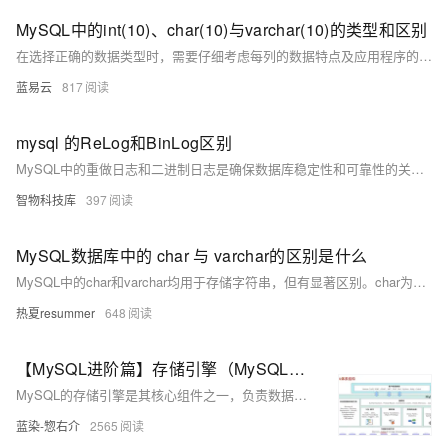
MySQL中的int(10)、char(10)与varchar(10)的类型和区别
在选择正确的数据类型时，需要仔细考虑每列的数据特点及应用程序的使用情况。合理的数据类型选择可以优化存储空间的使用，提高查询速度和数据库的整体性能。
蓝易云
817
mysql 的ReLog和BinLog区别
MySQL中的重做日志和二进制日志是确保数据库稳定性和可靠性的关键组件。重做日志主要用于事务的持久性和原子性，通过记录数据页的物理修改信息来恢复未提交的事务；而二进制日志记录SQL语句的逻辑变化，支持数据复制、恢复和审计。两者在写入时机、存储方式及配置参数等方面存在显著差异。
智物科技库
397
MySQL数据库中的 char 与 varchar的区别是什么
MySQL中的char和varchar均用于存储字符串，但有显著区别。char为定长类型，固定长度，存储空间始终为设定值，适合长度固定的数据如手机号。varchar为变长类型，仅占用实际数据所需空间，适合长度不固定的内容如用户名。二者在性能与空间利用上各有优劣，应根据实际场景合理选择。
热夏resummer
648
【MySQL进阶篇】存储引擎（MySQL体系结构、InnoDB、MyISAM、Memory区别及特点、存储引擎的选择方案）
MySQL的存储引擎是其核心组件之一，负责数据的存储、索引和检索。不同的存储引擎具有不同的功能和特性，可以根据业务需求 选择合适的引擎。本文详细介绍了MySQL体系结构、InnoDB、MyISAM、Memory区别及特点、存储引擎的选择方案。
蓝染-惣右介
2565