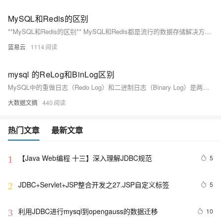
MySQL和Redis的区别
**MySQL和Redis的区别** MySQL和Redis都是流行的数据存储解决方案，但它们在设计、用途和特性上有显著区别。理解这些区别有助于选择合适的数据库来满足不同的应用需求。本文将详细介绍MySQL和Redis的区别，包括它们的架构、使用场景、性能和其他关键特性。 ### 一、基本概述 **MySQL**： MySQL是一个关系型数据库管理系统（RDBMS），使用结构化查询语言（SQL）进行数据管理。它支持事务、复杂查询和多种存储引擎，广泛应用于各种Web应用、企业系统和数据分析项目。 **Redis**： Redis是一个基于内存的键值数据库，通常被称为NoSQL数
蓝易云
1114
mysql 的ReLog和BinLog区别
MySQL中的重做日志（Redo Log）和二进制日志（Binary Log）是两种重要的日志系统。重做日志主要用于保证事务的持久性和原子性，通过记录数据页的物理修改信息来恢复未提交的事务更改。二进制日志则记录了数据库的所有逻辑变化操作，用于数据的复制、恢复和审计。两者在写入时机、存储方式、配置参数和使用范围上有所不同，共同确保了数据库的稳定性和可靠性。
大数据文摘
440
热门文章
最新文章
【Java Web编程 十三】深入理解JDBC规范
5
1
JDBC+Servlet+JSP整合开发之27.JSP自定义标签
5
2
利用JDBC进行mysql到opengauss的数据迁移
10
3