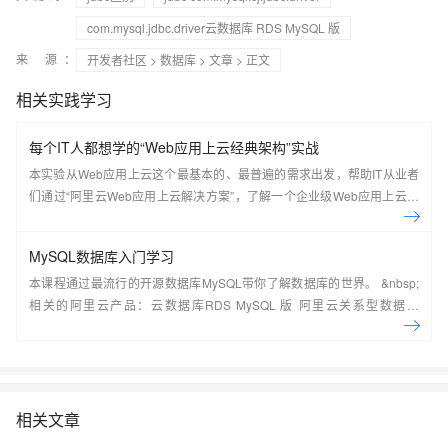
com.mysql.jdbc.driver云数据库 RDS MySQL 版
来 源：
开发者社区
>
数据库
>
文章
> 正文
相关实践学习
每个IT人都想学的“Web应用上云经典架构”实战
本实验从Web应用上云这个最基本的、最普遍的需求出发，帮助IT从业者
们通过“阿里云Web应用上云解决方案”，了解一个企业级Web应用上云的
常见架构，了解如何构建一个高可用、可扩展的企业级应用架构。
MySQL数据库入门学习
本课程通过最流行的开源数据库MySQL带你了解数据库的世界。 &nbsp;
相关的阿里云产品：云数据库RDS MySQL 版 阿里云关系型数据库
RDS（Relational Database Service）是一种稳定可靠、可弹性伸缩的在
线数据库服务，提供容灾、备份、恢复、迁移等方面的全套解决方案，彻
底解决数据库运维的烦恼。 了解产品详
情:&nbsp;https://www.aliyun.com/product/rds/mysql&nbsp;
相关文章