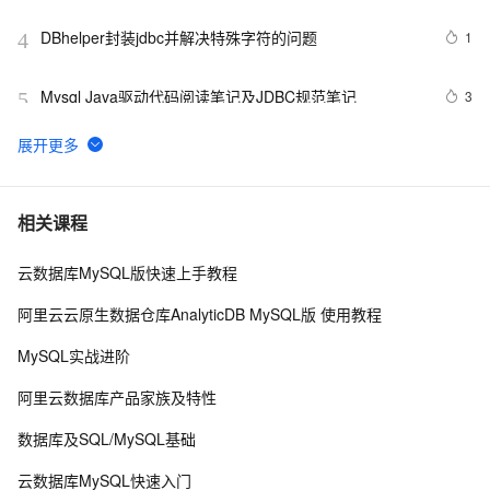
DBhelper封装jdbc并解决特殊字符的问题
1
4
Mysql Java驱动代码阅读笔记及JDBC规范笔记
3
5
JDK6笔记（6）----JDBC4.0高级应用
7
6
JdbcTemplate 来封装数据库jdbc操作细节
4
7
相关课程
云数据库MySQL版快速上手教程
Java实现Web航空订票系统（servlet+jdbc+jsp+mysql）
7
8
（上）
阿里云云原生数据仓库AnalyticDB MySQL版 使用教程
Jmeter系列（31）- 获取并使用 JDBC Request 返回的数
4
9
MySQL实战进阶
据 
Jdbc操作Mysql产生中文乱码的问题
7
10
阿里云数据库产品家族及特性
数据库及SQL/MySQL基础
云数据库MySQL快速入门