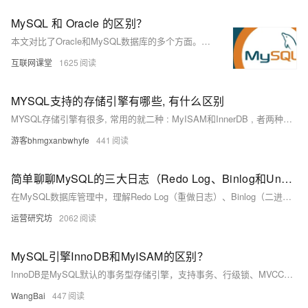
MySQL 和 Oracle 的区别？
本文对比了Oracle和MySQL数据库的多个方面。Oracle适用于大型数据库，支持高并发和大访问量，市场占有率为40%，安装占用空间较大，约3G；而MySQL适合中小型应用，是开源免费的，安装仅需152M。两者在主键生成、字符串处理、SQL语句、事务处理等方面存在差异。Oracle功能更为强大，尤其在企业级应用中表现突出，而MySQL则以简单易用见长。
互联网课堂
1625
MYSQL支持的存储引擎有哪些, 有什么区别
MYSQL存储引擎有很多, 常用的就二种 : MyISAM和InnerDB , 者两种存储引擎的区别 ; ● MyISAM支持256TB的数据存储 , InnerDB只支持64TB的数据存储 ● MyISAM 不支持事务 , InnerDB支持事务 ● MyISAM 不支持外键 , InnerDB支持外键
游客bhmgxanbwhyfe
441
简单聊聊MySQL的三大日志（Redo Log、Binlog和Undo Log）各有什么区别
在MySQL数据库管理中，理解Redo Log（重做日志）、Binlog（二进制日志）和Undo Log（回滚日志）至关重要。Redo Log确保数据持久性和崩溃恢复；Binlog用于主从复制和数据恢复，记录逻辑操作；Undo Log支持事务的原子性和隔离性，实现回滚与MVCC。三者协同工作，保障事务ACID特性。文章还详细解析了日志写入流程及可能的异常情况，帮助深入理解数据库日志机制。
运营研究坊
2062
MySQL引擎InnoDB和MyISAM的区别？
InnoDB是MySQL默认的事务型存储引擎，支持事务、行级锁、MVCC、在线热备份等特性，主索引为聚簇索引，适用于高并发、高可靠性的场景。MyISAM设计简单，支持压缩表、空间索引，但不支持事务和行级锁，适合读多写少、不要求事务的场景。
WangBai
447