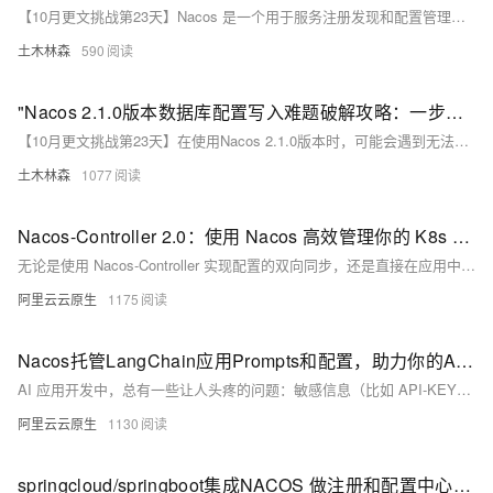
【10月更文挑战第23天】Nacos 是一个用于服务注册发现和配置管理的平台，支持动态服务发现、配置管理、元数据管理和健康检查。其业务层包括服务注册与发现、配置管理、元数据管理和健康检查四大核心功能。通过示例代码展示了如何在业务层中使用Nacos，帮助开发者构建高可用、动态扩展的微服务生态系统。
土木林森
590
"Nacos 2.1.0版本数据库配置写入难题破解攻略：一步步教你排查连接、权限和配置问题，重启服务轻松解决！"
【10月更文挑战第23天】在使用Nacos 2.1.0版本时，可能会遇到无法将配置信息写入数据库的问题。本文将引导你逐步解决这一问题，包括检查数据库连接、用户权限、Nacos配置文件，并提供示例代码和详细步骤。通过这些方法，你可以有效解决配置写入失败的问题。
土木林森
1077
Nacos-Controller 2.0：使用 Nacos 高效管理你的 K8s 配置
无论是使用 Nacos-Controller 实现配置的双向同步，还是直接在应用中接入 Nacos SDK 以获得更高级的配置管理特性，都能显著提升配置管理的灵活性、安全性和可维护性。使用 Nacos，您能够更好地管理和优化您的应用配置，从而提高系统的稳定性和可靠性。
阿里云云原生
1175
Nacos托管LangChain应用Prompts和配置，助力你的AI助手快速进化
AI 应用开发中，总有一些让人头疼的问题：敏感信息（比如 API-KEY）怎么安全存储？模型参数需要频繁调整怎么办？Prompt 模板改来改去，每次都得重启服务，太麻烦了！别急，今天我们就来聊聊如何用 Nacos 解决这些问题。
阿里云云原生
1130
springcloud/springboot集成NACOS 做注册和配置中心以及nacos源码分析