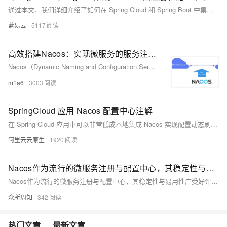
通过本文，我们详细介绍了如何在 Spring Cloud 和 Spring Boot 中集成 Nacos 进行服务注册和配置管理，并对 Nacos 的源码进行了初步分析。Nacos 作为一个强大的服务注册和配置管理平台，为微服务架构提供
蓝易云
5117
高效搭建Nacos：实现微服务的服务注册与配置中心
Nacos（Dynamic Naming and Configuration Service）是阿里巴巴开源的一款动态服务发现、配置管理和服务管理平台。它旨在帮助开发者更轻松地构建、部署和管理分布式系统，特别是在微服务架构中。
m1a6
3003
SpringCloud 应用 Nacos 配置中心注解
在 Spring Cloud 应用中可以非常低成本地集成 Nacos 实现配置动态刷新，在应用程序代码中通过 Spring 官方的注解 @Value 和 @ConfigurationProperties，引用 Spring enviroment 上下文中的属性值，这种用法的最大优点是无代码层面侵入性，但也存在诸多限制，为了解决问题，提升应用接入 Nacos 配置中心的易用性，Spring Cloud Alibaba 发布一套全新的 Nacos 配置中心的注解。
阿里云云原生
1920
Nacos作为流行的微服务注册与配置中心，其稳定性与易用性广受好评
Nacos作为流行的微服务注册与配置中心，其稳定性与易用性广受好评。然而，“客户端不发送心跳检测”是使用中常见的问题之一。本文详细探讨了该问题的原因及解决方法，包括检查客户端配置、网络连接、日志、版本兼容性、心跳检测策略、服务实例注册状态、重启应用及环境变量等步骤，旨在帮助开发者快速定位并解决问题，确保服务正常运行。
众所周知
342
热门文章
最新文章