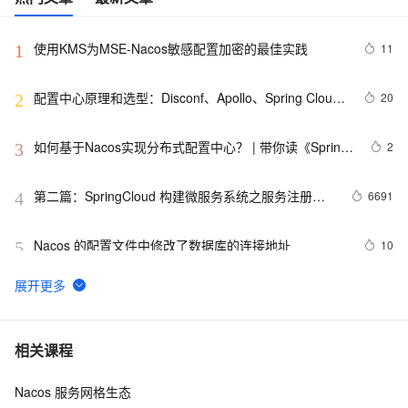
使用KMS为MSE-Nacos敏感配置加密的最佳实践
11
1
配置中心原理和选型：Disconf、Apollo、Spring Cloud 
20
2
Config 和 Nacos
如何基于Nacos实现分布式配置中心？ | 带你读《Spring 
2
3
Cloud Alibaba（2019）》之七
第二篇：SpringCloud 构建微服务系统之服务注册和
6691
4
发现（nacos）
Nacos 的配置文件中修改了数据库的连接地址
10
5
深度剖析：Dubbo使用Nacos注册中心的坑
8
6
Nacos多级服务存储模型, NacosRule负载均衡规则入门
6
7
相关课程
Nacos 服务网格生态
Sentinel如何持久化数据到Nacos？
3
8