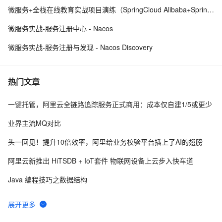
微服务+全栈在线教育实战项目演练（SpringCloud Alibaba+SpringBoot）
微服务实战-服务注册中心 - Nacos
微服务实战-服务注册与发现 - Nacos Discovery
热门文章
一键托管，阿里云全链路追踪服务正式商用：成本仅自建1/5或更少
业界主流MQ对比
头一回见！提升10倍效率，阿里给业务校验平台插上了AI的翅膀
阿里云新推出 HiTSDB + IoT套件 物联网设备上云步入快车道
Java 编程技巧之数据结构
DLedger —基于 raft 协议的 commitlog 存储库
并发模式与 RPS 模式之争，性能压测领域的星球大战