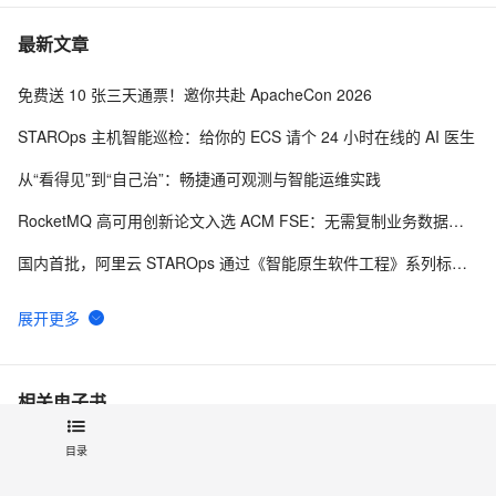
阿里开发者招聘节 | 阿里云中间件团队诚招技术人才啦！
最新文章
构建全渠道零售平台及营销场景解读
免费送 10 张三天通票！邀你共赴 ApacheCon 2026
Dubbo 在 K8s 下的思考
STAROps 主机智能巡检：给你的 ECS 请个 24 小时在线的 AI 医生
从“看得见”到“自己治”：畅捷通可观测与智能运维实践
RocketMQ 高可用创新论文入选 ACM FSE：无需复制业务数据，实现有状态服务秒级接管
国内首批，阿里云 STAROps 通过《智能原生软件工程》系列标准认证
RocketMQ-A2A 创新论文入选 ACM FSE，定义 AI Agent 可靠协作新范式
凌晨告警不再慌！SysOM 巡检 Skill 一键锁定根因
专为 Managed Agents 而生的 Harness 底座：AgentScope 2.0
相关电子书
一周上线！信永中和基于阿里云 AgentTeams + AI 网关打造多智能体 AI 平台
Nacos架构&原理
目录
让 Agent 越用越准、成本越来越低：AgentLoop 的 Agent 经验自进化闭环
搭建基于SpringCloud的微服务应用