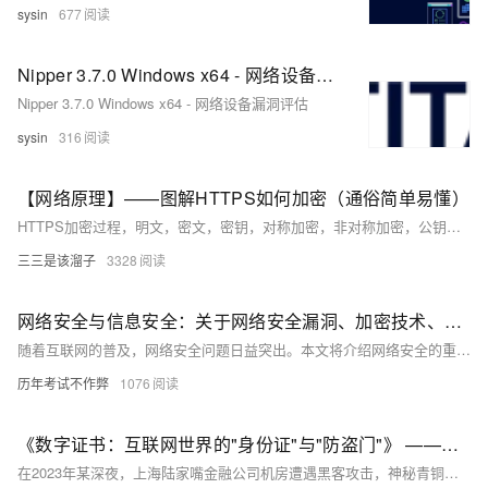
sysin
677
Nipper 3.7.0 Windows x64 - 网络设备漏洞评估
Nipper 3.7.0 Windows x64 - 网络设备漏洞评估
sysin
316
【网络原理】——图解HTTPS如何加密（通俗简单易懂）
HTTPS加密过程，明文，密文，密钥，对称加密，非对称加密，公钥和私钥，证书加密
三三是该溜子
3328
网络安全与信息安全：关于网络安全漏洞、加密技术、安全意识等方面的知识分享
随着互联网的普及，网络安全问题日益突出。本文将介绍网络安全的重要性，分析常见的网络安全漏洞及其危害，探讨加密技术在保障网络安全中的作用，并强调提高安全意识的必要性。通过本文的学习，读者将了解网络安全的基本概念和应对策略，提升个人和组织的网络安全防护能力。
历年考试不作弊
1076
《数字证书：互联网世界的"身份证"与"防盗门"》 ——揭秘网络安全背后的加密江湖
在2023年某深夜，上海陆家嘴金融公司机房遭遇黑客攻击，神秘青铜大门与九大掌门封印的玉牌突现，阻止了入侵。此门象征数字证书，保障网络安全。数字证书如验钞机识别假币，保护用户数据。它通过SSL/TLS加密、CA认证和非对称加密，构建安全通信。证书分为DV、OV、EV三类，分别适合不同场景。忽视证书安全可能导致巨额损失。阿里云提供一站式证书服务，助力企业部署SSL证书，迎接未来量子计算和物联网挑战。