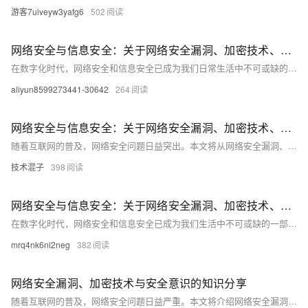
游客7uiveyw3yafg6
502
网络安全与信息安全：关于网络安全漏洞、加密技术、安全意识等方面的知识分享
在数字化时代，网络安全和信息安全已成为我们日常生活中不可或缺的一部分。本文将深入探讨网络安全漏洞、加密技术和安全意识等方面的问题，并提供一些实用的建议和解决方案。我们将通过分析网络攻击的常见形式，揭示网络安全的脆弱性，并介绍如何利用加密技术来保护数据。此外，我们还将强调提高个人和企业的安全意识的重要性，以应对日益复杂的网络威胁。无论你是普通用户还是IT专业人士，这篇文章都将为你提供有价值的见解和指导。
aliyun8599273441-30642
264
网络安全与信息安全：关于网络安全漏洞、加密技术、安全意识等方面的知识分享
随着互联网的普及，网络安全问题日益突出。本文将从网络安全漏洞、加密技术和安全意识三个方面进行探讨，旨在提高读者对网络安全的认识和防范能力。通过分析常见的网络安全漏洞，介绍加密技术的基本原理和应用，以及强调安全意识的重要性，帮助读者更好地保护自己的网络信息安全。
技术混子
398
网络安全与信息安全：关于网络安全漏洞、加密技术、安全意识等方面的知识分享
在数字化时代，网络安全和信息安全已成为我们生活中不可或缺的一部分。本文将介绍网络安全漏洞、加密技术和安全意识等方面的内容，并提供一些实用的代码示例。通过阅读本文，您将了解到如何保护自己的网络安全，以及如何提高自己的信息安全意识。
mrq4nk6ni2neg
382
网络安全漏洞、加密技术与安全意识的知识分享
随着互联网的普及，网络安全问题日益严重。本文将介绍网络安全漏洞的概念、类型和防范措施，以及加密技术的原理和应用。同时，强调提高个人和企业的安全意识对于防范网络攻击的重要性。