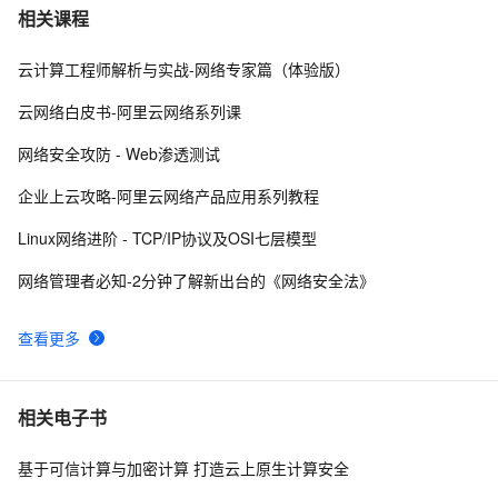
【网络安全 | 网安工具】御剑WEB指纹识别系统使用详
15
7
相关课程
析
云计算工程师解析与实战-网络专家篇（体验版）
亮相国家网络安全宣传周，阿里云全新展现云原生免疫防
6
8
线
云网络白皮书-阿里云网络系列课
深入理解SSL数字证书：定义、工作原理与网络安全的重
8
9
网络安全攻防 - Web渗透测试
要性
网络安全之认识托管威胁检测与响应（MDR）
9
10
企业上云攻略-阿里云网络产品应用系列教程
Linux网络进阶 - TCP/IP协议及OSI七层模型
网络管理者必知-2分钟了解新出台的《网络安全法》
查看更多
相关电子书
基于可信计算与加密计算 打造云上原生计算安全