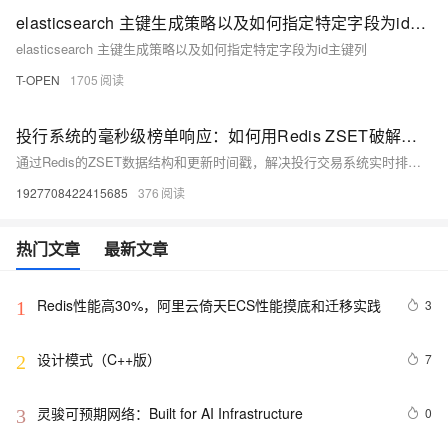
elasticsearch 主键生成策略以及如何指定特定字段为id主键列
elasticsearch 主键生成策略以及如何指定特定字段为id主键列
T-OPEN
1705
投行系统的毫秒级榜单响应：如何用Redis ZSET破解同分排序难题？
通过Redis的ZSET数据结构和更新时间戳，解决投行交易系统实时排行榜中同分跳变的问题。具体方案为：将交易量作为整数部分，更新时间戳作为小数部分，确保同分时按最新更新排序，实现实时、高效、无需应用层干预的排行榜功能。一句话总结：通过Redis ZSET加更新时间戳，解决百万交易排行榜实时显示及同分难题。
1927708422415685
376
热门文章
最新文章
Redis性能高30%，阿里云倚天ECS性能摸底和迁移实践
3
1
设计模式（C++版）
7
2
灵骏可预期网络：Built for AI Infrastructure
0
3