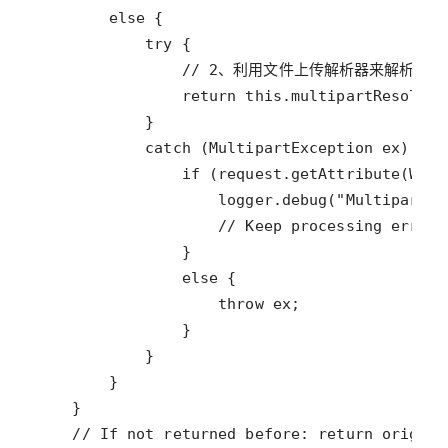
else
try
// 2、利用文件上传解析器来解析文
return
this
.
multipartResolver
catch
 (
MultipartException
ex
if
 (
request
.
getAttribute
(
WebU
logger
.
debug
(
"Multipart r
// Keep processing error 
else
throw
ex
// If not returned before: return origina