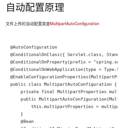
自动配置原理
文件上传的自动配置类是
MultipartAutoConfiguration
@AutoConfiguration
@ConditionalOnClass
({ 
Servlet
.
class
, 
Standard
@ConditionalOnProperty
(
prefix
=
"spring.servl
@ConditionalOnWebApplication
(
type
=
Type
.
SERV
@EnableConfigurationProperties
(
MultipartPrope
public
class
MultipartAutoConfiguration
private
final
MultipartProperties
multipa
public
MultipartAutoConfiguration
(
Multipa
this
.
multipartProperties
=
multipartP
@Bean