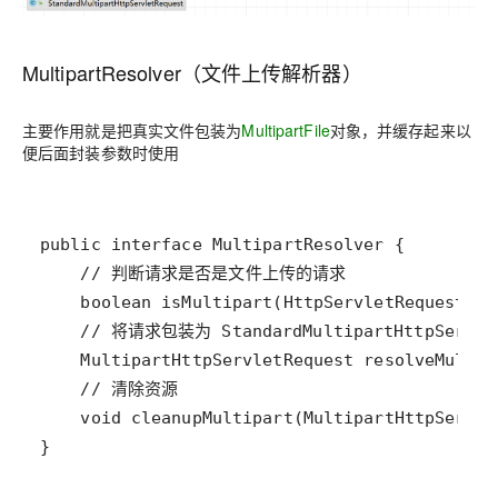
MultipartResolver（文件上传解析器）
主要作用就是把真实文件包装为
MultipartFile
对象，并缓存起来以
便后面封装参数时使用
public
interface
MultipartResolver
// 判断请求是否是文件上传的请求
boolean
isMultipart
(
HttpServletRequest
re
// 将请求包装为 StandardMultipartHttpServle
MultipartHttpServletRequest
resolveMultip
// 清除资源
void
cleanupMultipart
(
MultipartHttpServle
}