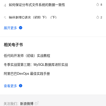
如何保证分布式文件系统的数据一致性
8
4
抽丝剥茧C语言（初阶 下）（下）
2
5
重生之---我测阿里云U1实例(通用算力型)
5
6
HTML5+CSS3前端入门教程---从0开始通过一个商城实例
4
7
相关电子书
手把手教你学习PC端和移动端页面开发第8章FlexBox布
局（上）
低代码开发师（初级）实战教程
 带你简单了解Chatgpt背后的秘密：大语言模型所需要条
2
8
件（数据算法算力）以及其当前阶段的缺点局限性
冬季实战营第三期：MySQL数据库进阶实战
【分布式技术专题】「分布式技术架构」手把手教你如何
4
9
阿里巴巴DevOps 最佳实践手册
开发一个属于自己的限流器RateLimiter功能服务
查看更多
关注我们：
新浪微博