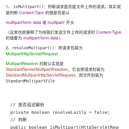
1、
：判断请求是否是文件上传的请求。其实就
isMultipart()
是判断
Content-Type
的值是否是以
multipart/form-data
或
multipart/
开头
（这里也就解释了为啥我们发送文件上传的请求时
Content-Type
的值要为
multipart/form-data
）
2、
：将请求包装为
resolveMultipart()
MultipartHttpServletRequest
MultipartResolver
的默认实现是
StandardServletMultipartResolver
，它会把请求封装为
StandardMultipartHttpServletRequest
，把文件封装为
StandardMultipartFile
// 是否延迟解析
private
boolean
resolveLazily
=
false
// 判断
public
boolean
isMultipart
(
HttpServletRequest