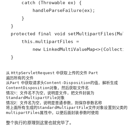
catch
 (
Throwable
ex
handleParseFailure
(
ex
protected
final
void
setMultipartFiles
(
MultiV
this
.
multipartFiles
=
new
LinkedMultiValueMap
<>
(
Collections
}
从
中获取上传的文件
HttpServletRequest
Part
遍历所有的文件
从
中获取请求头
的值，解析生成
Part
Content-Disposition
对象，然后获取文件名
ContentDisposition
情况1
：文件名不为空，说明是文件，把文件封装为
对象
StandardMultipartFile
情况2
：文件名为空，说明是普通参数，则保存参数名称
将上面所有生成的
文件对象设置到父类的
StandardMultipartFile
属性中，以便后面封装参数时使用
multipartFiles
整个执行的原理到这里也就完毕了。