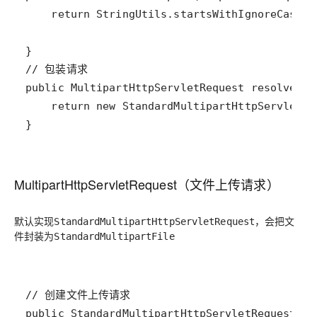
return
StringUtils
.
startsWithIgnoreCase
(
r
                                            (
// 包装请求
public
MultipartHttpServletRequest
resolveMul
return
new
StandardMultipartHttpServletRe
}
MultipartHttpServletRequest（文件上传请求）
默认实现
，会把文
StandardMultipartHttpServletRequest
件封装为
StandardMultipartFile
// 创建文件上传请求
public
StandardMultipartHttpServletRequest
(
Ht