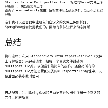
，标准的Servlet文件上传
StandardServletMultipartResolver
解析器，用来处理文件上传
设置了
属性：解析文件是否延迟解析，默认不是延迟
resolveLazily
解析
我们也可以往容器中注册我们
自定义
的文件上传解析器，
SpringBoot就会使用我们的。因为有条件注解来动态判断
总结
执行流程
：利用
（文件
StandardServletMultipartResolver
上传解析器）来包装请求、把每一个真实文件封装为
类，以便我们能简单的操作。还会把所有的
MultipartFile
对象设置到父类的
属性中，
以
MultipartFile
multipartFiles
便后面封装参数时使用
自动配置
：利用SpringBoot的自动配置往容器中注册一个默认的
文件上传解析器