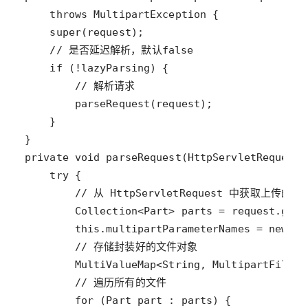
throws
MultipartException
super
(
request
// 是否延迟解析，默认false
if
 (
!
lazyParsing
// 解析请求
parseRequest
(
request
private
void
parseRequest
(
HttpServletRequest
try
// 从 HttpServletRequest 中获取上传的文
Collection
<
Part
>
parts
=
request
.
getP
this
.
multipartParameterNames
=
new
Li
// 存储封装好的文件对象
MultiValueMap
<
String
, 
MultipartFile
>
// 遍历所有的文件
for
 (
Part
part
 : 
parts