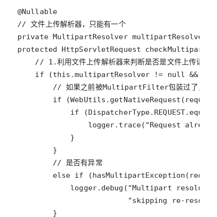
@Nullable
// 文件上传解析器，只能有一个
private
MultipartResolver
multipartResolver
protected
HttpServletRequest
checkMultipart
(
H
// 1.利用文件上传解析器来判断是否是文件上传请求
if
 (
this
.
multipartResolver
!=
null
&&
thi
// 如果之前被MultipartFilter包装过了，
if
 (
WebUtils
.
getNativeRequest
(
request
if
 (
DispatcherType
.
REQUEST
.
equals
logger
.
trace
(
"Request already
// 是否有异常
else
if
 (
hasMultipartException
(
reques
logger
.
debug
(
"Multipart resolutio
"skipping re-resolut