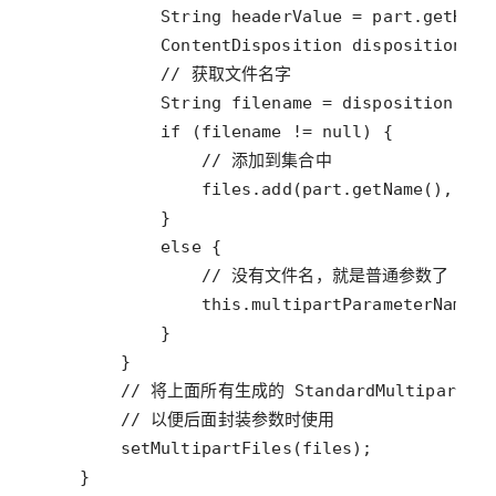
String
headerValue
=
part
.
getHead
ContentDisposition
disposition
=
// 获取文件名字
String
filename
=
disposition
.
get
if
 (
filename
!=
null
// 添加到集合中
files
.
add
(
part
.
getName
(), 
new
else
// 没有文件名，就是普通参数了
this
.
multipartParameterNames
.
// 将上面所有生成的 StandardMultipartF
// 以便后面封装参数时使用
setMultipartFiles
(
files