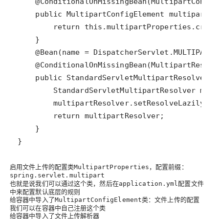
@ConditionalOnMissingBean
(
MultipartConfig
public
MultipartConfigElement
multipartCo
return
this
.
multipartProperties
.
creat
@Bean
(
name
=
DispatcherServlet
.
MULTIPART_
@ConditionalOnMissingBean
(
MultipartResolv
public
StandardServletMultipartResolver
m
StandardServletMultipartResolver
mult
multipartResolver
.
setResolveLazily
(
th
return
multipartResolver
}
启用文件上传的配置类
，配置前缀：
MultipartProperties
spring.servlet.multipart
也就是说我们可以通过这个类，然后在
配置文件
application.yml
中来配置默认底层的规则
给容器中导入了
类：文件上传的配置
MultipartConfigElement
我们可以在容器中自己注册这个类
给容器中导入了文件上传解析器