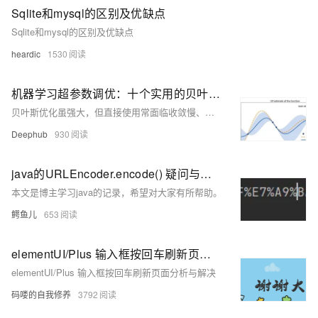
Sqlite和mysql的区别及优缺点
Sqlite和mysql的区别及优缺点
heardic
1530
机器学习超参数调优：十个实用的贝叶斯优化（Bayesian Optimization）进阶技巧
贝叶斯优化虽强大，但直接使用常面临收敛慢、计算贵等问题。本文总结十大实战技巧：引入先验加速冷启动，动态调整采集函数打破平台期，对数变换处理量级差异，避免超-超参数过拟合，成本感知抑制资源浪费，混合随机搜索提升鲁棒性，并行化利用多GPU，正确编码类别变量，约束无效区域，以及集成代理模型降方差。结合这些策略，让BO更智能、高效，真正发挥超参调优潜力。
Deephub
930
java的URLEncoder.encode() 疑问与解惑
本文是博主学习java的记录，希望对大家有所帮助。
鳄鱼儿
653
elementUI/Plus 输入框按回车刷新页面分析与解决
elementUI/Plus 输入框按回车刷新页面分析与解决
码喽的自我修养
3792