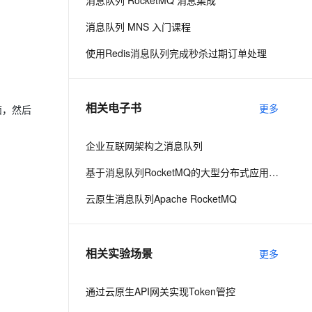
消息队列 RocketMQ 消息集成
消息队列 MNS 入门课程
息提取
与 AI 智能体进行实时音视频通话
使用Redis消息队列完成秒杀过期订单处理
从文本、图片、视频中提取结构化的属性信息
构建支持视频理解的 AI 音视频实时通话应用
t.diy 一步搞定创意建站
构建大模型应用的安全防护体系
通过自然语言交互简化开发流程,全栈开发支持
通过阿里云安全产品对 AI 应用进行安全防护
相关电子书
更多
面，然后
企业互联网架构之消息队列
基于消息队列RocketMQ的大型分布式应用上云最佳实践
云原生消息队列Apache RocketMQ
相关实验场景
更多
通过云原生API网关实现Token管控