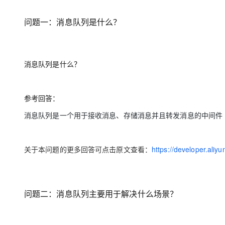
存储
天池大赛
Qwen3.7-Plus
云解析DNS
解决方案免费试用 新老
电子合同
最高领取价值200元试用
能看、能想、能动手的多模
安全
网络与CDN
问题一
：消息队列是什么？
AI 算法大赛
畅捷通
大数据开发治理平台 Data
AI 产品 免费试用
网络
安全
云开发大赛
Qwen3-VL-Plus
Tableau 订阅
1亿+ 大模型 tokens 和 
可观测
入门学习赛
中间件
消息队列是什么？
AI空中课堂在线直播课
云防火墙
140+云产品 免费试用
上云与迁云
云原生的云上边界网络安全
产品新客免费试用，最长1
数据库
生态解决方案
大模型服务
参考回答：
企业出海
大模型ACA认证体验
大数据计算
助力企业全员 AI 认知与能
行业生态解决方案
消息队列是一个用于接收消息、存储消息并且转发消息的中间件
千问AI平台-Token Plan
政企业务
媒体服务
开发者生态解决方案
企业服务与云通信
关于本问题的更多回答可点击原文查看：
https://developer.ali
千问AI平台-模型体验
AI 开发和 AI 应用解决
在线体验全尺寸、多种模态
域名与网站
Happy 系列大模型
终端用户计算
问题二
：消息队列主要用于解决什么场景？
Serverless
开发工具