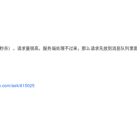
AI 应用
10分钟微调：让0.6B模型媲美235B模
多模态数据信
型
依托云原生高可用架构,实现Dify私有化部署
用1%尺寸在特定领域达到大模型90%以上效果
一个 AI 助手
超强辅助，Bol
即刻拥有 DeepSeek-R1 满血版
在企业官网、通讯软件中为客户提供 AI 客服
的秒杀），请求量很高，服务端处理不过来，那么请求先放到消息队列里
多种方案随心选，轻松解锁专属 DeepSeek
yun.com/ask/615025