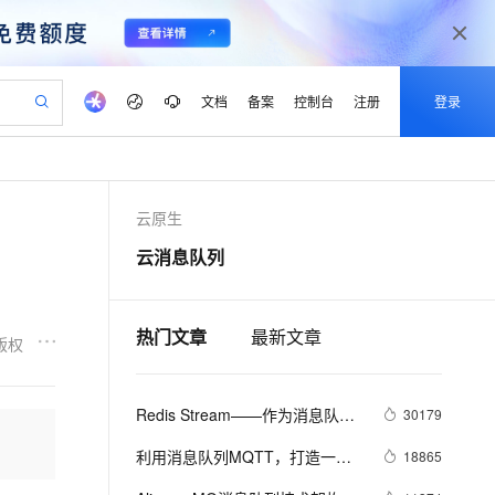
文档
备案
控制台
注册
登录
验
作计划
器
AI 活动
专业服务
服务伙伴合作计划
开发者社区
加入我们
产品动态
服务平台百炼
阿里云 OPC 创新助力计划
云原生
一站式生成采购清单，支持单品或批量购买
io：打造专属 AI 语音助手
S产品伙伴计划（繁花）
峰会
CS
造的大模型服务与应用开发平台
一句话生成原生可编辑精美 PPT 文稿
AI 生产力先锋
Al MaaS 服务伙伴赋能合作
域名
博文
Careers
至高可申请百万元
Qwen3.8-Max 模型上线
云消息队列
开启高性价比 AI 编程新体验
弹性可伸缩的云计算服务
Qwen-Audio-3.0-Realtime 端到端实时语音角色扮演
输入一句话想法, 轻松生成专业的 PPT
先锋实践拓展 AI 生产力的边界
Token 补贴，五大权
计划
海大会
伙伴信用分合作计划
商标
问答
社会招聘
益加速 OPC 成功
eek-V4-Pro
SS
一键部署幻兽帕鲁游戏服务器
飞天发布时刻
HOT
Open Search 向量检索版支
划
备案
电子书
校园招聘
pSeek-V4-Pro
视频创作，一键激活电商全链路生产力
稳定、安全、高性价比、高性能的云存储服务
一键购买专属联机服务器，轻松开启游戏
所见，即是所愿
持视频检索 Pipeline 功能
热门文章
最新文章
更多支持
版权
划
公司注册
镜像站
视频生成
语音识别与合成
专属 QwenPaw
漫剧工坊：一站式动画创作平台
AI 实训营
HOT
应用身份服务 (IDaaS)
合作伙伴培训与认证
划
上云迁移
站生成，高效打造优质广告素材
全接入的云上超级电脑
从聊天伙伴进化为能主动干活的本地数字员工
快速生产连贯的高质量长漫剧
从基础到进阶，Agent 创客手把手教你
OpenClaw 管理能力上线
Redis Stream——作为消息队列
lScope
30179
我要反馈
e-1.1-T2V
Qwen3-TTS-Flash
查询合作伙伴
n Alibaba Cloud ISV 合作
代维服务
的典型应用场景
建企业门户网站
10 分钟搭建微信、支付宝小程序
MaxCompute MaxFrame 提
畅细腻的高质量视频
离线语音合成大模型，多语言方言自适应，低延迟高稳定
利用消息队列MQTT，打造一款
18865
创新加速
ope
登录合作伙伴管理后台
我要建议
站，无忧落地极速上线
以可视化方式快速构建移动和 PC 门户网站
国内短信简单易用，安全可靠，秒级触达，全球覆盖200+国家和地区。
高效部署网站，快速应用到小程序
供自动弹性内存功能
属于自己的IM社交软件