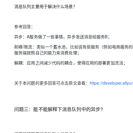
大模型解决方案
消息队列主要用于解决什么场景？
迁移与运维管理
快速部署 Dify，高效搭建 
专有云
参考回答：
10 分钟在聊天系统中增加
异步：A服务做了一些事情，异步发送消息给服务B；
削峰/限流：类似一个蓄水池，比如说有些服务（例如电商服务
服务端按照自己的能力来消费处理；
解耦：应用之间减少代码的耦合，使得应用的部署更加灵活；
关于本问题的更多回答可点击原文查看：
https://developer.ali
问题三：能
不能解释下消息队列中的异步?