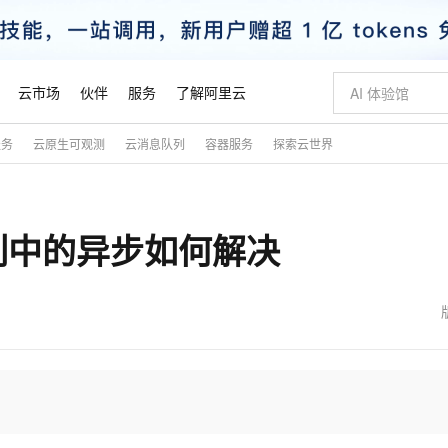
云市场
伙伴
服务
了解阿里云
服务
云原生可观测
云消息队列
容器服务
探索云世界
AI 特惠
数据与 API
成为产品伙伴
企业增值服务
最佳实践
价格计算器
AI 场景体
基础软件
产品伙伴合
阿里云认证
市场活动
配置报价
大模型
自助选配和估算价格
新方式
睿译宝，AI翻译排版一步到位
智启 AI 普惠权益
产品生态集成认证中心
企业支持计划
云上春晚
域名与网站
千问官方 MaaS 平台，为开发者和 Agent 而生，新用户赠送 1 亿 + tokens 额度
Qwen Aud
AI Coding
阿里云Maa
2026 阿里云
云服务器 E
为企业打
数据集
Windows
大模型认证
模型
NEW
NEW
列中的异步如何解决
交付可用成果
值低价云产品抢先购
上传文档即自动完成翻译和格式还原
至高享 1亿+免费 tokens，加速 Al 应用落地
提供智能易用的域名与建站服务
智能编程，一键
安全可靠、
产品生态伙伴
专家技术服务
云上奥运之旅
弹性计算合作
阿里云中企出
手机三要素
宝塔 Linux
全部认证
价格优势
有专属领域专家
GLM-5.2：长任务时代开源旗舰模型
阿里云 OPC 创新助力计划
千问大模型
即刻拥有 DeepS
AI 电商营销
对象存储 O
大模型
产品生态伙伴工作台
企业增值服务台
云栖战略参考
云存储合作计
云栖大会
身份实名认证
CentOS
训练营
推动算力普惠，释放技术红利
最高返9万
多领域专家智能体,一键组建 AI 虚拟交付团队
快速构建应用程序和网站，即刻迈出上云第一步
至高百万元 Token 补贴，加速一人公司成长
多元化、高性能、安全可靠的大模型服务
真正可用的 1M 上下文,一次完成代码全链路开发
轻松解锁专属 Dee
从图文生成到
云上的中国
数据库合作计
活动全景
短信
Docker
图片和
站式影视创作平台
Hermes Agent，打造自进化智能体
Token Plan 模型订阅计划
数字证书管理服务（原SSL证书）
5 分钟轻松部署
AI 广告创作
无影云电脑
企业成长
NEW
信息公告
看见新力量
云网络合作计
OCR 文字识别
JAVA
证享300元代金券
可视化编排打通从文字构思到成片全链路闭环
全托管，含MySQL、PostgreSQL、SQL Server、MariaDB多引擎
自主进化，持久记忆，越用越聪明
Qwen3.8-Max 首发尝鲜，限时加量 10 倍，夜间低至2折
实现全站HTTPS，呈现可信的WEB访问
图文、视频一
随时随地安
魔搭 Mode
Kimi-K3
HappyHors
NEW
loud
服务实践
官网公告
金融模力时刻
Salesforce O
版
发票查验
全能环境
Claude Code + GStack 打造工程团队
千问办公，限时限量积分加倍
Qoder
低代码高效构
AI 建站
短信服务
型
NEW
作计划
Kimi 最新旗舰模型，长程编程与推理利器
让文字生成流
计划
创新中心
魔搭 ModelSc
健康状态
理服务
让AI从“聊天伙伴”进化为能干活的“数字员工”
安装技能 GStack，拥有专属 AI 工程团队
你的AI工作搭子，覆盖日常办公高频场景
面向真实软件的智能体编程平台
0 代码专业建
客户案例
天气预报查询
操作系统
态合作计划