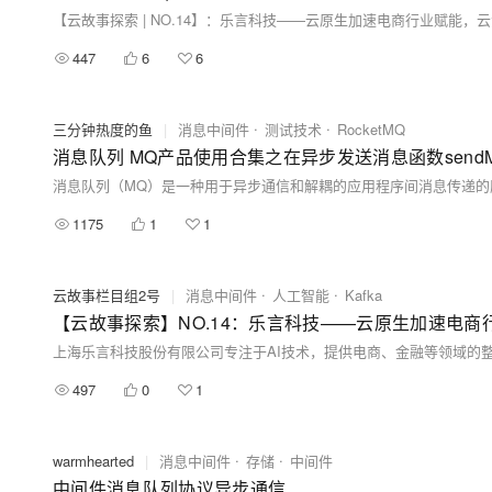
【云故事探索 | NO.14】：乐言科技——云原生加速电商行业赋能，云
447
6
6
三分钟热度的鱼
|
消息中间件
测试技术
RocketMQ
消息队列 MQ产品使用合集之在异步发送消息函数sendM
1175
1
1
云故事栏目组2号
|
消息中间件
人工智能
Kafka
【云故事探索】NO.14：乐言科技——云原生加速电商
497
0
1
warmhearted
|
消息中间件
存储
中间件
中间件消息队列协议异步通信