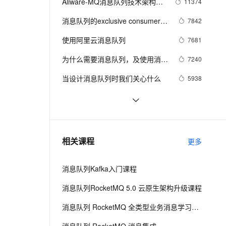
安全
Aliware-MQ消息队列技术架构与
11374
我要投诉
e-1.1-I2V
Cosyvoice-V3-Flash
PolarDB
上云场景组合购
Milvus 弹性伸缩功能新增节
伴
最佳实践
漫剧创作，剧本、分镜、视频高效生成
100%兼容MySQL、PostgreSQL，兼容Oracle，支持集中和分布式
覆盖90%+业务场景，专享组合折扣价
点支持范围
畅自然，细节丰富
高表现力语音合成大模型，语音克隆听感自然
消息队列的exclusive consumer功
7842
VPN
能是如何保证消息有序和防止脑裂
ernetes 版 ACK
云聚AI 严选权益
使用阿里云消息队列
AI 原生数据库服务发布
7681
SSL 证书
2V
Fun-ASR
的
，一键激活高效办公新体验
理容器应用的 K8s 服务
精选AI产品，从模型到应用全链提效
Agent 数据网关
文戏情感细腻自然，动作戏激烈拳拳到肉，实现更强表演能力
支持中英文自由切换，具备更强的噪声鲁棒性
为什么需要消息队列，及使用消息
堡垒机
7240
AI 用量加速计划
队列的好处？
云原生数据库 PolarDB
防火墙
当设计消息队列时我们关心什么
5938
、识别商机，让客服更高效、服务更出色。
新老同享，达量后返
Agentic Database 发布
主机安全
应用
ActiveMQ消息队列
5923
【vue】项目使用mqtt消息队列实
5520
千问办公
NEW
AI 应用及服务市场
现推送
的智能体编程平台
一站式AI生产力平台
MQ消息队列.NET SDK的使用
5060
相关课程
更多
AI 应用
伶鹊
企业级人与Agent协作平台，接入和调度多个数字员工
智能客服平台，对话机器人、对话分析、智能外呼
大模型
消息队列Kafka入门课程
大模型服务平台百炼 - 全妙
自然语言处理
消息队列RocketMQ 5.0 云原生架构升级课程
应用创作平台
多模态内容创作工具，已接入 DeepSeek
数据标注
消息队列 RocketMQ 全类型业务消息学习课程
机器学习