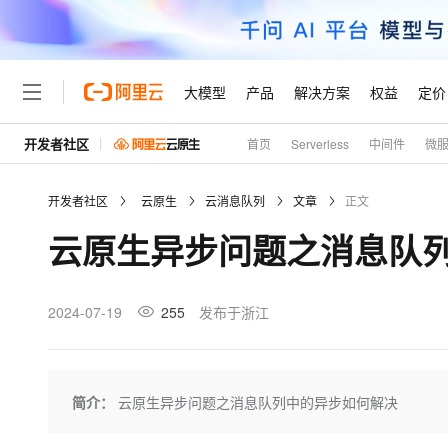
大模型
产品
解决方案
权益
定价
开发者社区
首页
Serverless
中间件
微
大模型
产品
解决方案
权益
定价
云市场
伙伴
服务
了解阿里云
精选产品
精选解决方案
普惠上云
产品定价
精选商城
成为销售伙伴
售前咨询
为什么选择阿里云
千问AI平台
开发者社区
云原生
云消息队列
文章
正文
了解云产品的定价详情
大模型服务平台百炼
千问办公，解锁你的工作
普惠上云 官方力荐
分销伙伴
在线服务
网站建设
什么是云计算
大
云原生异步问题之消息队
大模型服务与应用平台
企业级Agent产品，直接
云服务器38元/年起，超
咨询伙伴
多端小程序
技术领先
云上成本管理
售后服务
轻量应用服务器
Agency Agents：拥
官方推荐返现计划
大模型
精选产品
精选解决方案
Salesforce 国际版订阅
稳定可靠
管理和优化成本
推荐新用户得奖励，单订单
销售伙伴合作计划
2024-07-19
255
发布于浙江
自助服务
友盟天域
安全合规
人工智能与机器学习
AI
文本生成
云数据库 RDS
HappyHorse 打造一
云工开物
无影生态合作计划
在线服务
观测云
分析师报告
高校专属算力普惠，学生认
计算
互联网应用开发
Qwen3.8-Max
HOT
Salesforce On Alibaba C
工单服务
Tuya 物联网平台阿里云
研究报告与白皮书
人工智能平台 PAI
快速拥有专属 OpenClaw
简介：
云原生异步问题之消息队列中的异步如何解决
大模
Consulting Partner 合
大数据
容器
智能体时代全能旗舰模型
免费试用
短信专区
一站式AI开发、训练和推
蓝凌 OA
AI 大模型销售与服务生
现代化应用