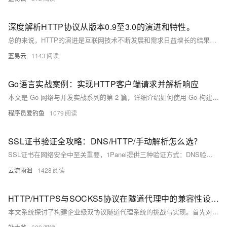
深度解析HTTP协议从版本0.9至3.0的演进和特性。
总的来说，HTTP的演进是互联网技术不断发展和需求日益增长的结果。每一次重要更新都旨在优化性能，增进用户体验，适应新的应用场景，而且保证了向后兼容，让互联网的基础架构得以稳定发展。随着网络技术继续进步，我们可以预期HTTP协议在未来还会继续演化。
蓝易云
1143
Go语言实战案例：实现HTTP客户端请求并解析响应
本文是 Go 网络与并发实战系列的第 2 篇，详细介绍如何使用 Go 构建 HTTP 客户端，涵盖请求发送、响应解析、错误处理、Header 与 Body 提取等流程，并通过实战代码演示如何并发请求多个 URL，适合希望掌握 Go 网络编程基础的开发者。
程序员爱钓鱼
1079
SSL证书验证全攻略：DNS/HTTP/手动解析怎么选？
SSL证书在网络安全中至关重要，1Panel提供三种验证方式：DNS验证、HTTP验证和手动解析。DNS验证便捷，适合CDN网站；HTTP验证快速，需服务器在线；手动解析灵活，但操作复杂。根据需求选择合适确认方式，定期检查证书状态。
云流雨洄
1428
HTTP/HTTPS与SOCKS5协议在隧道代理中的兼容性设计解析
本文系统探讨了构建企业级双协议隧道代理系统的挑战与实现。首先对比HTTP/HTTPS和SOCKS5协议特性，分析其在工作模型、连接管理和加密方式上的差异。接着提出兼容性架构设计，包括双协议接入层与统一隧道内核，通过协议识别模块和分层设计实现高效转换。关键技术部分深入解析协议转换引擎、连接管理策略及加密传输方案，并从性能优化、安全增强到典型应用场景全面展开。最后指出未来发展趋势将更高效、安全与智能。