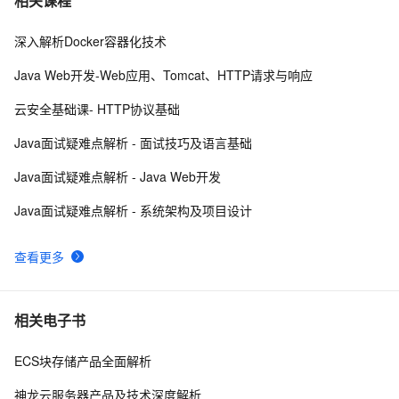
相关课程
深入解析Docker容器化技术
<!DOCTYPE html PUBLIC "-//W3C//DTD XHTML 1.0 
8
8
Transitional//EN" 
Java Web开发-Web应用、Tomcat、HTTP请求与响应
"http://www.w3.org/TR/xhtml1/DTD/xhtml1-strict.dtd">

<!DOCTYPE html PUBLIC "-//W3C//DTD XHTML 1.0 
7
9
<html><head><meta http-equiv="Cont
云安全基础课- HTTP协议基础
Transitional//EN" 
"http://www.w3.org/TR/xhtml1/DTD/xhtml1-strict.dtd">

node反向代理，解决跨域（http-proxy-middleware）
14
10
Java面试疑难点解析 - 面试技巧及语言基础
<html><head><meta http-equiv="Cont
Java面试疑难点解析 - Java Web开发
Java面试疑难点解析 - 系统架构及项目设计
查看更多
相关电子书
ECS块存储产品全面解析
神龙云服务器产品及技术深度解析