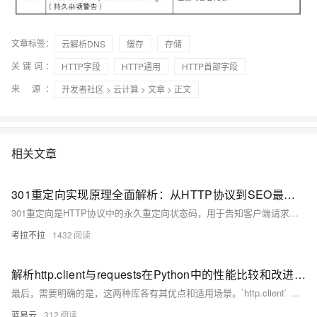
文章标签：
云解析DNS
缓存
存储
关键词：
HTTP字段
HTTP通用
HTTP首部字段
来 源：
开发者社区
>
云计算
>
文章
> 正文
相关文章
301重定向实现原理全面解析：从HTTP协议到SEO最佳实践
301重定向是HTTP协议中的永久重定向状态码，用于告知客户端请求的资源已永久移至新URL。它在SEO中具有重要作用，能传递页面权重、更新索引并提升用户体验。本文详解其工作原理、服务器配置方法（如Apache、Nginx）、对搜索引擎的影响及最佳实践，帮助实现网站平稳迁移与优化。
考拉不拉
1432
解析http.client与requests在Python中的性能比较和改进策略。
最后，需要明确的是，这两种库各有其优点和适用场景。`http.client` 更适合于基础且并行的请求，`requests` 则因其易用且强大的功能，更适用于复杂的 HTTP 场景。对于哪种更适合你的应用，可能需要你自己进行实际的测试来确定。
蓝易云
312