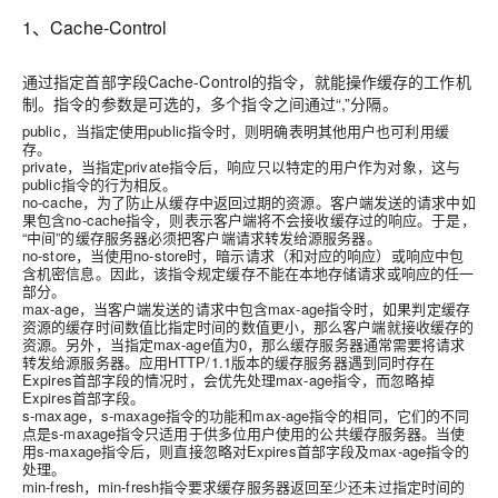
1、Cache-Control
通过指定首部字段Cache-Control的指令，就能操作缓存的工作机
制。指令的参数是可选的，多个指令之间通过“,”分隔。
public
，当指定使用public指令时，则明确表明其他用户也可利用缓
存。
private
，当指定private指令后，响应只以特定的用户作为对象，这与
public指令的行为相反。
no-cache
，为了防止从缓存中返回过期的资源。客户端发送的请求中如
果包含no-cache指令，则表示客户端将不会接收缓存过的响应。于是，
“中间”的缓存服务器必须把客户端请求转发给源服务器。
no-store
，当使用no-store时，暗示请求（和对应的响应）或响应中包
含机密信息。因此，该指令规定缓存不能在本地存储请求或响应的任一
部分。
max-age
，当客户端发送的请求中包含max-age指令时，如果判定缓存
资源的缓存时间数值比指定时间的数值更小，那么客户端就接收缓存的
资源。另外，当指定max-age值为0，那么缓存服务器通常需要将请求
转发给源服务器。应用HTTP/1.1版本的缓存服务器遇到同时存在
Expires首部字段的情况时，会优先处理max-age指令，而忽略掉
Expires首部字段。
s-maxage
，s-maxage指令的功能和max-age指令的相同，它们的不同
点是s-maxage指令只适用于供多位用户使用的公共缓存服务器。当使
用s-maxage指令后，则直接忽略对Expires首部字段及max-age指令的
处理。
min-fresh
，min-fresh指令要求缓存服务器返回至少还未过指定时间的