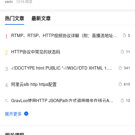
varin
1216
热门文章
最新文章
RTMP、RTSP、HTTP视频协议详解（附：直播流地址、
5
1
播放软件）
HTTP协议中常见的状态码
11
2
<!DOCTYPE html PUBLIC "-//W3C//DTD XHTML 1.0 
341
3
Transitional//EN" 
"http://www.w3.org/TR/xhtml1/DTD/xhtml1-strict.dtd">

阿里云slb http https配置
610
4
<html><head><meta http-equiv="Cont
GrayLog使用HTTP JSONPath方式调用微步在线云API
12
5
识别威胁IP
Jmeter系列（21）- 详解 HTTP Request 
4
6
前端常见的HTTP状态码
6
7