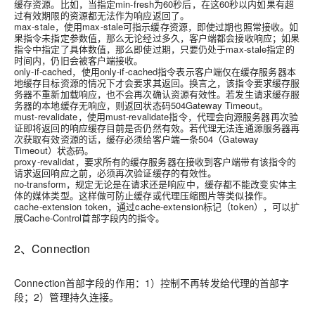
缓存资源。比如，当指定min-fresh为60秒后，在这60秒以内如果有超
过有效期限的资源都无法作为响应返回了。
max-stale
，使用max-stale可指示缓存资源，即使过期也照常接收。如
果指令未指定参数值，那么无论经过多久，客户端都会接收响应；如果
指令中指定了具体数值，那么即使过期，只要仍处于max-stale指定的
时间内，仍旧会被客户端接收。
only-if-cached
，使用only-if-cached指令表示客户端仅在缓存服务器本
地缓存目标资源的情况下才会要求其返回。换言之，该指令要求缓存服
务器不重新加载响应，也不会再次确认资源有效性。若发生请求缓存服
务器的本地缓存无响应，则返回状态码504Gateway Timeout。
must-revalidate
，使用must-revalidate指令，代理会向源服务器再次验
证即将返回的响应缓存目前是否仍然有效。若代理无法连通源服务器再
次获取有效资源的话，缓存必须给客户端一条504（Gateway
Timeout）状态码。
proxy-revalidat
，要求所有的缓存服务器在接收到客户端带有该指令的
请求返回响应之前，必须再次验证缓存的有效性。
no-transform
，规定无论是在请求还是响应中，缓存都不能改变实体主
体的媒体类型。这样做可防止缓存或代理压缩图片等类似操作。
cache-extension token
，通过cache-extension标记（token），可以扩
展Cache-Control首部字段内的指令。
2、Connection
Connection首部字段的作用：1）控制不再转发给代理的首部字
段；2）管理持久连接。