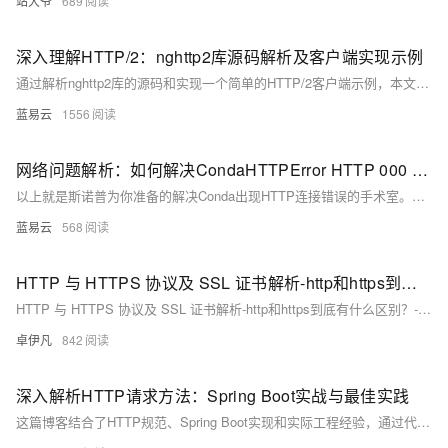
站大爷
689
深入理解HTTP/2：nghttp2库源码解析及客户端实现示例
通过解析nghttp2库的源码和实现一个简单的HTTP/2客户端示例，本文详细介绍了HTTP/2的关键特性和nghttp2的核心实现。了解这些内容可以帮助开发者更好地理解HTTP/2协议，提高Web应用的性能和用户体验。对于实际开发中的应用，可以根据需要进一步优化和扩展代码，以满足具体需求。
蓝易云
1556
网络问题解析：如何解决CondaHTTPError HTTP 000 CONNECTION FAILED错误。
以上就是斯诺普为你准备的解决Conda出现HTTP连接错误的手术室。希望这辆小车可以顺利驶出棘手的泥潭，再次在自由的大路上疾驰。一切的尝试和努力，只为更好的探索与开发。
蓝易云
568
HTTP 与 HTTPS 协议及 SSL 证书解析-http和https到底有什么区别？-优雅草卓伊凡
HTTP 与 HTTPS 协议及 SSL 证书解析-http和https到底有什么区别？-优雅草卓伊凡
卓伊凡
842
深入解析HTTP请求方法：Spring Boot实战与最佳实践
这篇博客结合了HTTP规范、Spring Boot实现和实际工程经验，通过代码示例、对比表格和架构图等方式，系统性地讲解了不同HTTP方法的应用场景和最佳实践。