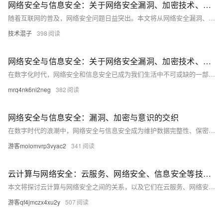
网络安全与信息安全：关于网络安全漏洞、加密技术、安全意识等方面的知识分享
随着互联网的普及，网络安全问题日益突出。本文将从网络安全漏洞、加密技术和安全意识三个方面进行探讨，旨在提高读者对网络安全的认识和防范能力。通过分析常见的网络安全漏洞，介绍加密技术的基本原理和应用，以及强调安全意识的重要性，帮助读者更好地保护自己的网络信息安全。
技术混子
398
网络安全与信息安全：关于网络安全漏洞、加密技术、安全意识等方面的知识分享
在数字化时代，网络安全和信息安全已成为我们生活中不可或缺的一部分。本文将介绍网络安全漏洞、加密技术和安全意识等方面的内容，并提供一些实用的代码示例。通过阅读本文，您将了解到如何保护自己的网络安全，以及如何提高自己的信息安全意识。
mrq4nk6ni2neg
382
网络安全与信息安全：漏洞、加密与意识的交织
在数字时代的浪潮中，网络安全与信息安全成为维护数据完整性、保密性和可用性的关键。本文深入探讨了网络安全中的漏洞概念、加密技术的应用以及提升安全意识的重要性。通过实际案例分析，揭示了网络攻击的常见模式和防御策略，强调了教育和技术并重的安全理念。旨在为读者提供一套全面的网络安全知识框架，从而在日益复杂的网络环境中保护个人和组织的资产安全。
游客moiomvrp3vyac2
341
云计算与网络安全：云服务、网络安全、信息安全等技术领域的融合与挑战
本文将探讨云计算与网络安全之间的关系，以及它们在云服务、网络安全和信息安全等技术领域中的融合与挑战。我们将分析云计算的优势和风险，以及如何通过网络安全措施来保护数据和应用程序。我们还将讨论如何确保云服务的可用性和可靠性，以及如何处理网络攻击和数据泄露等问题。最后，我们将提供一些关于如何在云计算环境中实现网络安全的建议和最佳实践。
游客qf4jmczx4xu2y
507