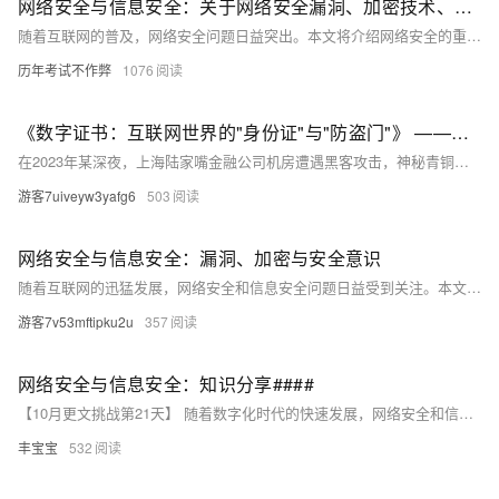
网络安全与信息安全：关于网络安全漏洞、加密技术、安全意识等方面的知识分享
随着互联网的普及，网络安全问题日益突出。本文将介绍网络安全的重要性，分析常见的网络安全漏洞及其危害，探讨加密技术在保障网络安全中的作用，并强调提高安全意识的必要性。通过本文的学习，读者将了解网络安全的基本概念和应对策略，提升个人和组织的网络安全防护能力。
历年考试不作弊
1076
《数字证书：互联网世界的"身份证"与"防盗门"》 ——揭秘网络安全背后的加密江湖
在2023年某深夜，上海陆家嘴金融公司机房遭遇黑客攻击，神秘青铜大门与九大掌门封印的玉牌突现，阻止了入侵。此门象征数字证书，保障网络安全。数字证书如验钞机识别假币，保护用户数据。它通过SSL/TLS加密、CA认证和非对称加密，构建安全通信。证书分为DV、OV、EV三类，分别适合不同场景。忽视证书安全可能导致巨额损失。阿里云提供一站式证书服务，助力企业部署SSL证书，迎接未来量子计算和物联网挑战。
游客7uiveyw3yafg6
503
网络安全与信息安全：漏洞、加密与安全意识
随着互联网的迅猛发展，网络安全和信息安全问题日益受到关注。本文深入探讨了网络安全漏洞、加密技术以及提高个人和组织的安全意识的重要性。通过分析常见的网络攻击手段如缓冲区溢出、SQL注入等，揭示了计算机系统中存在的缺陷及其潜在威胁。同时，详细介绍了对称加密和非对称加密算法的原理及应用场景，强调了数字签名和数字证书在验证信息完整性中的关键作用。此外，还讨论了培养良好上网习惯、定期备份数据等提升安全意识的方法，旨在帮助读者更好地理解和应对复杂的网络安全挑战。
游客7v53mftipku2u
357
网络安全与信息安全：知识分享####
【10月更文挑战第21天】 随着数字化时代的快速发展，网络安全和信息安全已成为个人和企业不可忽视的关键问题。本文将探讨网络安全漏洞、加密技术以及安全意识的重要性，并提供一些实用的建议，帮助读者提高自身的网络安全防护能力。 ####
丰宝宝
532