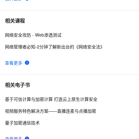
网络安全产品之认识防非法外联系统
11
6
【网络安全 | 网安工具】御剑WEB指纹识别系统使用详
12
7
相关课程
析
网络安全攻防 - Web渗透测试
亮相国家网络安全宣传周，阿里云全新展现云原生免疫防
6
8
线
网络管理者必知-2分钟了解新出台的《网络安全法》
深入理解SSL数字证书：定义、工作原理与网络安全的重
6
9
要性
查看更多
网络安全之认识托管威胁检测与响应（MDR）
9
10
相关电子书
基于可信计算与加密计算 打造云上原生计算安全
视频服务特色解决方案——直播连麦与点播加密
量子加密通信技术
查看更多