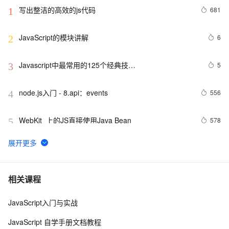
写出整洁的高效的js代码
681
1
JavaScript的模块讲解
6
2
Javascript中最常用的125个经典技…
5
3
node.js入门 - 8.api：events
556
4
WebKit  上的JS直接使用Java Bean
578
5
ArcGIS JavaScript在线编辑
606
6
js脚本语言在页面上不执行
462
7
相关课程
JavaScript入门与实战
Visual Studio正式支持jQuery JavaScript程式库
3
8
JavaScript 自学手册文档教程