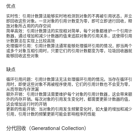
优点
实时性：引用计数算法能够实时地检测到对象的不再被引用状态，并立
即回收这些对象。一旦对象的引用计数变为零，即可立即进行回收，释
放对象所占用的内存空间
简单高效：引用计数算法的实现相对简单，每个对象都维护一个引用计
数器，通过增加和减少计数器的值来追踪对象的引用关系，这使得引用
计数算法在实现上比较高效
处理循环引用：引用计数算法通常能够处理循环引用的情况，即当两个
或多个对象互相引用时，只要它们的引用计数都变为零，垃圾回收器就
能够回收这些对象
缺点
循环引用问题：引用计数算法无法处理循环引用的情况。当存在循环引
用时，即使这些对象不再被程序使用，它们的引用计数也不会变为零，
从而导致内存泄漏
额外开销：引用计数算法需要维护每个对象的引用计数器，这会带来额
外的内存开销。每次对象的引用发生变化时，都需要更新计数器的值，
这会增加运行时的开销
更新的性能开销：当对象的引用发生频繁变化时，如大量的增加和减少
引用，引用计数的频繁更新可能会影响程序的性能
分代回收（Generational Collection）