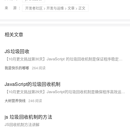
来 源：
开发者社区
>
开发与运维
>
文章
> 正文
相关文章
JS垃圾回收
【10月更文挑战第30天】JavaScript 的垃圾回收机制是保证程序稳定运行的重要组成部分。了解垃圾回收的原理和算法，以及注意避免内存泄漏的问题，可以帮助开发者更好地利用 JavaScript 进行高效的开发
我是快乐的嘟嘟
264
JavaScript的垃圾回收机制
【10月更文挑战第29天】JavaScript的垃圾回收机制是确保程序高效运行的重要保障，了解其工作原理和相关注意事项，有助于开发者更好地编写高性能、稳定的JavaScript代码。
大树营养快线
246
js 垃圾回收机制的方法
JS回收机制方法讲解