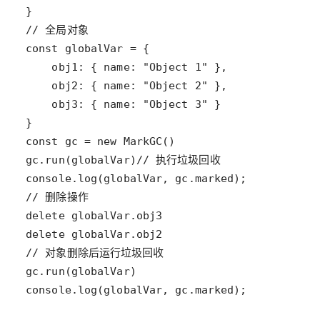
console.log(globalVar, gc.marked);