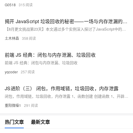
G0518
315
揭开 JavaScript 垃圾回收的秘密——一场与内存泄漏的生死较量，让你的代码从此焕然一新！
【8月更文挑战第23天】本文通过多个实例深入探讨了JavaScript中的垃圾回收机制及其对应用性能的影响。首先介绍了基本的内存管理方式，随后分析了变量不再使用时的回收过程。接着，通过事件监听器未被移除及全局变量管理不当等场景展示了常见的内存泄漏问题。最后，文章介绍了使用`WeakRef`和`FinalizationRegistry`等现代API来有效避免内存泄漏的方法。理解并运用这些技术能显著提升Web应用的稳定性和效率。
土木林森
358
前端 JS 经典：闭包与内存泄漏、垃圾回收
前端 JS 经典：闭包与内存泄漏、垃圾回收
yqcoder
257
JS进阶（三） 闭包，作用域链，垃圾回收，内存泄露
闭包，作用域链，垃圾回收，内存泄露 1、函数创建 创建函数 1、开辟一个堆内存(16进制的内存地址) 2、声明当前函数的作用域（再哪个上下文创建的，它的作用域就是谁） 3、把函数体内的代码当作字符串存储在堆内存当中(所以不执行没有意义) 4、把函数的堆内存地址类似对象一样放到栈中供对象调用 执行函数 1、会形成一个全新的私有上下文(目的是供函数中的代码执行)，然后进栈执行 2、在私有上下文中有一个存放私有变量的变量对象 AO（xx） 3、在代码执行之前要做的事情 - 初始化它的作用域链<自己的上下文，函数的作用域> - 初始化this (箭头函数没有this) - 初始化Arguments实参
重阳微噪1
291
热门文章
最新文章