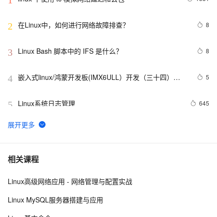
在Linux中，如何进行网络故障排查？ 
8
2
Linux Bash 脚本中的 IFS 是什么？
8
3
嵌入式linux/鸿蒙开发板(IMX6ULL）开发（三十四）
5
4
Linux系统对中断的处理（下）
Linux系统日志管理
645
5
VMware安装Linux第一天
649
6
linux DHCP
657
7
相关课程
Linux高级网络应用 - 网络管理与配置实战
Linux系统命令归纳
6
8
Linux MySQL服务器搭建与应用
Damn Vulnerable Linux
523
9