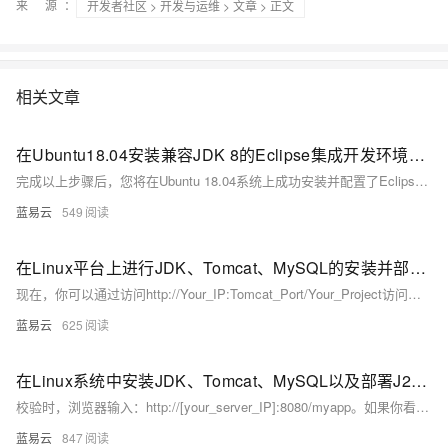
来 源：
开发者社区
>
开发与运维
>
文章
> 正文
相关文章
在Ubuntu18.04安装兼容JDK 8的Eclipse集成开发环境的指南。
完成以上步骤后，您将在Ubuntu 18.04系统上成功安装并配置了Eclipse IDE，它将与JDK 8兼容，可以开始进行Java开发工作。如果遇到任何问题，请确保每一步骤都正确执行，并检查是否所有路径都与您的具体情况相匹配。
蓝易云
549
在Linux平台上进行JDK、Tomcat、MySQL的安装并部署后端项目
现在，你可以通过访问http://Your_IP:Tomcat_Port/Your_Project访问你的项目了。如果一切顺利，你将看到那绚烂的胜利之光照耀在你的项目之上！
蓝易云
625
在Linux系统中安装JDK、Tomcat、MySQL以及部署J2EE后端接口
校验时，浏览器输入：http://[your_server_IP]:8080/myapp。如果你看到你的应用的欢迎页面，恭喜你，一切都已就绪。
蓝易云
847