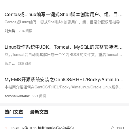
Centos或Linux编写一键式Shell脚本创建用户、组、目录分配权限指导手册
Centos或Linux编写一键式Shell脚本创建用户、组、目录分配权限指导手册
刘大猫.
704
Linux操作系统中JDK、Tomcat、MySQL的完整安装流程以及J2EE后端接口的部署
然后Tomcat会自动将其解压成一个名为ROOT的文件夹。重启Tomcat，让新“植物”适应新环境。访问http://localhost:8080/yourproject看到你的项目页面，说明“植物”种植成功。
蓝易云
386
MyEMS开源系统安装之CentOS/RHEL/Rocky/AlmaLinux/Oracle Linux
本指南介绍如何在CentOS/RHEL/Rocky/AlmaLinux/Oracle Linux服务器上部署MyEMS开源能源管理系统。内容涵盖系统准备、数据库配置、多个MyEMS服务（如myems-api、myems-admin、myems-modbus-tcp等）的安装与配置，以及Nginx服务器设置和防火墙规则调整。通过完成所有步骤，您将能够访问MyEMS Admin UI和Web UI，默认端口分别为8001和80，初始登录凭据已提供。
scvonalwkd4hw
921
热门文章
最新文章
linux 下使用 tc 模拟网络延迟和丢包
1381
1