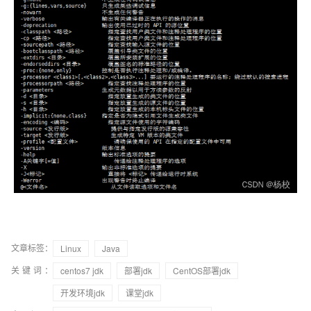
文章标签：
Linux
Java
关键词：
centos7 jdk
部署jdk
CentOS部署jdk
开发环境jdk
课堂jdk