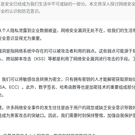
Deepseek-v4-pro
HappyHors
信息安全已经成为我们生活中不可或缺的一部分。本文将深入探讨网络安
同享
万小智 AI 建站低至 15元/月
Qoder CN
AI 短剧/漫剧
云原生数据库 
快递物流查询
WordPress
成为服务伙
高校合作
安全的认识和防范意识。
点，立即开启云上创新
覆盖公网/内网、递归/权威、移动APP等全场景解析服务
送.CN域名，送备案服务码
基于千问大模型等，支持代码智能生成、研发智能问答
AI助力短剧
态智能体模型
旗舰 MoE 大模型，百万上下文与顶尖推理能力
图生视频，流
Ubuntu
服务生态伙伴
云工开物
企业应用
Works
Night Plan 支持 Qwen 3.8-Max
云原生大数据计算服务 MaxCompute
AI 办公
容器服务 Kub
NEW
GLM-5.2
Wan2.7-T
Red Hat
30+ 款产品免费体验
Data Agent 驱动的一站式 Data+AI 开发治理平台
夜间 5 折，Qwen/Meoo/TokenPlan 客户专享
面向分析的企业级SaaS模式云数据仓库
AI智能应用
提供一站式管
从个人隐私泄露到企业数据被盗，网络安全漏洞无处不在，给我们的生活
科研合作
视觉 Coding、空间感知、多模态思考等全面升级
1M上下文，专为长程任务能力而生
ERP
堂（旗舰版）
SUSE
安全意识显得尤为重要。
智能客服
CRM
防护产品
2个月
自动承接线索
漏洞是指网络系统中存在的可以被攻击者利用的弱点。这些弱点可能源于
建站小程序
OA 办公系统
AI 应用构建
大模型原生
入、跨站脚本攻击（XSS）等都是利用了网络安全漏洞进行攻击的手段。
力提升
财税管理
模板建站
Qoder
大模型服务平台百炼-应用模版
HOT
NEW
面向真实软件
个人版上线、团队版降价；千问3.8-Max首发发尝鲜
丰富多元化的应用模版和解决方案
400电话
定制建站
，我们可以将敏感信息转换为密文，只有拥有密钥的人才能解密获取原始
RSA、ECC）。此外，数字签名、哈希函数等也是加密技术的重要组成部
万有无界
大模型服务平台百炼-智能体
方案
广告营销
模板小程序
全。
的模型效果
灵活可视化地构建企业级 Agent
定制小程序
要。许多网络安全事件的发生往往是由于用户的疏忽或缺乏安全意识导致
秒悟
人工智能平台 PAI
APP 开发
云端极速 AI 
新一代 AI 视频生成模型，深度适配广告营销等场景
AI Native 的算法工程平台，一站式完成建模、训练、推理服务部署
能成为黑客攻击的突破口。因此，我们需要时刻保持警惕，加强自我保护
建站系统