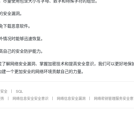
，尽量使用包含大小写字母、数字和特殊字符的组合。
的安全漏洞。
AI 应用
10分钟微调：让0.6B模型媲美235B模
多模态数据信
型
依托云原生高可用架构,实现Dify私有化部署
免下载恶意软件。
用1%尺寸在特定领域达到大模型90%以上效果
一个 AI 助手
超强辅助，Bol
外情况时能够迅速恢复。
即刻拥有 DeepSeek-R1 满血版
在企业官网、通讯软件中为客户提供 AI 客服
多种方案随心选，轻松解锁专属 DeepSeek
高自己的安全防护能力。
过了解网络安全漏洞、掌握加密技术和提高安全意识，我们可以更好地保
构建一个更加安全的网络环境贡献自己的力量。
络安全
SQL
服务
网络信息安全安全意识
网络信息安全漏洞
网络密钥管理服务安全意