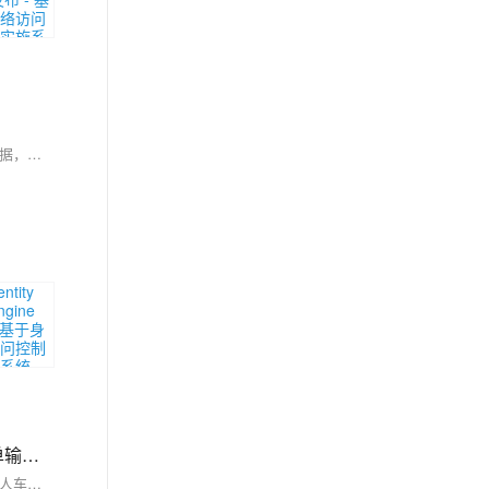
本研究基于Python大数据技术，构建青少年网络行为分析系统，旨在破解现有防沉迷模式下用户画像模糊、预警滞后等难题。通过整合多平台亿级数据，运用机器学习实现精准行为预测与实时干预，推动数字治理向“数据驱动”转型，为家庭、学校及政府提供科学决策支持，助力青少年健康上网。
【无人车路径跟踪】基于神经网络的数据驱动迭代学习控制(ILC)算法，用于具有未知模型和重复任务的非线性单输入单输出(SISO)离散时间系统的无人车的路径跟踪（Matlab代码实现）
【无人车路径跟踪】基于神经网络的数据驱动迭代学习控制(ILC)算法，用于具有未知模型和重复任务的非线性单输入单输出(SISO)离散时间系统的无人车的路径跟踪（Matlab代码实现）