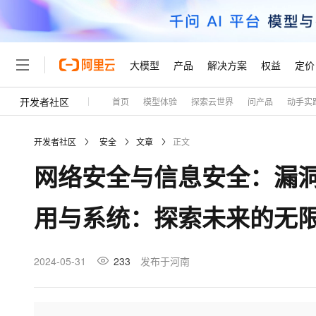
大模型
产品
解决方案
权益
定价
开发者社区
首页
模型体验
探索云世界
问产品
动手实
大模型
产品
解决方案
权益
定价
云市场
伙伴
服务
了解阿里云
精选产品
精选解决方案
普惠上云
产品定价
精选商城
成为销售伙伴
售前咨询
为什么选择阿里云
千问AI平台
开发者社区
安全
文章
正文
了解云产品的定价详情
大模型服务平台百炼
睿译宝，AI翻译排版一
普惠上云 官方力荐
分销伙伴
在线服务
网站建设
什么是云计算
大
网络安全与信息安全：漏
大模型服务与应用平台
上传文档即自动完成翻译和
云服务器38元/年起，超
咨询伙伴
多端小程序
技术领先
云上成本管理
售后服务
轻量应用服务器
GLM-5.2：长任务时代
官方推荐返现计划
大模型
精选产品
精选解决方案
Salesforce 国际版订阅
稳定可靠
用与系统：探索未来的无
管理和优化成本
推荐新用户得奖励，单订单
销售伙伴合作计划
自助服务
友盟天域
安全合规
人工智能与机器学习
AI
文本生成
云数据库 RDS
Hermes Agent，打造
云工开物
无影生态合作计划
在线服务
观测云
分析师报告
自主进化，持久记忆，越用
高校专属算力普惠，学生认
计算
互联网应用开发
2024-05-31
233
发布于河南
Qwen3.8-Max
HOT
Salesforce On Alibaba C
工单服务
Tuya 物联网平台阿里云
研究报告与白皮书
人工智能平台 PAI
快速拥有专属 OpenClaw
大模
Consulting Partner 合
大数据
容器
智能体时代全能旗舰模型
免费试用
短信专区
一站式AI开发、训练和推
蓝凌 OA
AI 大模型销售与服务生
现代化应用