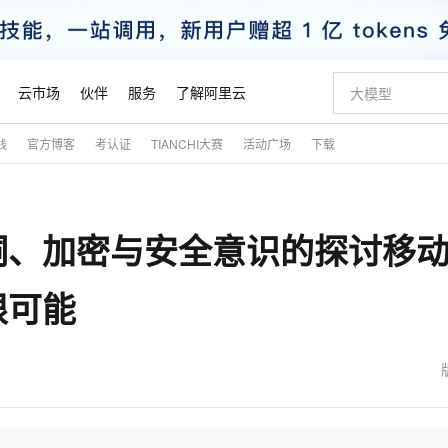
云市场
伙伴
服务
了解阿里云
践
官方博客
考认证
TIANCHI大赛
活动广场
下载
AI 特惠
数据与 API
成为产品伙伴
企业增值服务
最佳实践
价格计算器
AI 场景体
基础软件
产品伙伴合
阿里云认证
市场活动
配置报价
大模型
自助选配和估算价格
步到位
智启 AI 普惠权益
产品生态集成认证中心
企业支持计划
云上春晚
域名与网站
Qwen Audio：打造专属 AI 语音助手
千问官方 MaaS 平台，为开发者和 Agent 而生，新用户赠送 1 亿 + tokens 额度
一句话生成原生
AI Coding
阿里云Maa
2026 阿里云
云服务器 E
为企业打
数据集
Windows
大模型认证
模型
NEW
NEW
洞、加密与安全意识的探讨移
格式还原
值低价云产品抢先购
至高享 1亿+免费 tokens，加速 Al 应用落地
提供智能易用的域名与建站服务
Qwen-Audio-3.0-Realtime 端到端实时语音角色扮演
输入一句话想法,
智能编程，一键
安全可靠、
产品生态伙伴
专家技术服务
云上奥运之旅
弹性计算合作
阿里云中企出
手机三要素
宝塔 Linux
全部认证
价格优势
开源旗舰模型
即刻拥有 DeepSeek-V4-Pro
阿里云 OPC 创新助力计划
千问大模型
一键部署幻兽
AI 电商营销
对象存储 O
大模型
产品生态伙伴工作台
企业增值服务台
云栖战略参考
云存储合作计
云栖大会
身份实名认证
CentOS
训练营
限可能
推动算力普惠，释放技术红利
最高返9万
真正可用的 1M 上下文,一次完成代码全链路开发
快速构建应用程序和网站，即刻迈出上云第一步
轻松解锁专属 DeepSeek-V4-Pro
至高百万元 Token 补贴，加速一人公司成长
多元化、高性能、安全可靠的大模型服务
一键购买专属
从图文生成到
云上的中国
数据库合作计
活动全景
短信
Docker
图片和
自进化智能体
5 分钟轻松部署专属 QwenPaw
Token Plan 模型订阅计划
数字证书管理服务（原SSL证书）
高效搭建 AI
AI 广告创作
无影云电脑
企业成长
NEW
HOT
信息公告
看见新力量
云网络合作计
OCR 文字识别
JAVA
越聪明
证享300元代金券
全托管，含MySQL、PostgreSQL、SQL Server、MariaDB多引擎
Qwen3.8-Max 首发尝鲜，限时加量 10 倍，夜间低至2折
实现全站HTTPS，呈现可信的WEB访问
从聊天伙伴进化为能主动干活的本地数字员工
图文、视频一
随时随地安
魔搭 Mode
Kimi-K3
HappyHors
NEW
loud
服务实践
官网公告
金融模力时刻
Salesforce O
版
发票查验
全能环境
Claude Code + GStack 打造工程团队
千问办公，限时限量积分加倍
Qoder
低代码高效构
AI 建站
短信服务
型
NEW
作计划
Kimi 最新旗舰模型，长程编程与推理利器
让文字生成流
计划
创新中心
魔搭 ModelSc
健康状态
理服务
让AI从“聊天伙伴”进化为能干活的“数字员工”
安装技能 GStack，拥有专属 AI 工程团队
你的AI工作搭子，覆盖日常办公高频场景
面向真实软件的智能体编程平台
0 代码专业建
客户案例
天气预报查询
操作系统
态合作计划