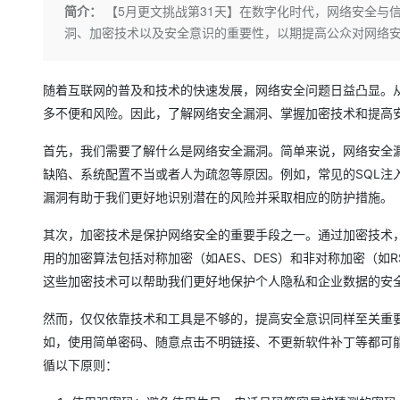
存储
天池大赛
Qwen3.7-Plus
简介：
【5月更文挑战第31天】在数字化时代，网络安全与
云解析DNS
解决方案免费试用 新老
电子合同
洞、加密技术以及安全意识的重要性，以期提高公众对网络
最高领取价值200元试用
能看、能想、能动手的多模
安全
网络与CDN
AI 算法大赛
畅捷通
大数据开发治理平台 Data
AI 产品 免费试用
网络
安全
云开发大赛
Qwen3-VL-Plus
Tableau 订阅
1亿+ 大模型 tokens 和 
随着互联网的普及和技术的快速发展，网络安全问题日益凸显。
可观测
入门学习赛
中间件
AI空中课堂在线直播课
多不便和风险。因此，了解网络安全漏洞、掌握加密技术和提高
云防火墙
140+云产品 免费试用
上云与迁云
云原生的云上边界网络安全
产品新客免费试用，最长1
数据库
首先，我们需要了解什么是网络安全漏洞。简单来说，网络安全
生态解决方案
大模型服务
缺陷、系统配置不当或者人为疏忽等原因。例如，常见的SQL注
企业出海
大模型ACA认证体验
大数据计算
漏洞有助于我们更好地识别潜在的风险并采取相应的防护措施。
助力企业全员 AI 认知与能
行业生态解决方案
千问AI平台-Token Plan
政企业务
媒体服务
开发者生态解决方案
其次，加密技术是保护网络安全的重要手段之一。通过加密技术
企业服务与云通信
用的加密算法包括对称加密（如AES、DES）和非对称加密（如
千问AI平台-模型体验
AI 开发和 AI 应用解决
这些加密技术可以帮助我们更好地保护个人隐私和企业数据的安
在线体验全尺寸、多种模态
域名与网站
然而，仅仅依靠技术和工具是不够的，提高安全意识同样至关重
Happy 系列大模型
终端用户计算
如，使用简单密码、随意点击不明链接、不更新软件补丁等都可
Serverless
循以下原则：
开发工具