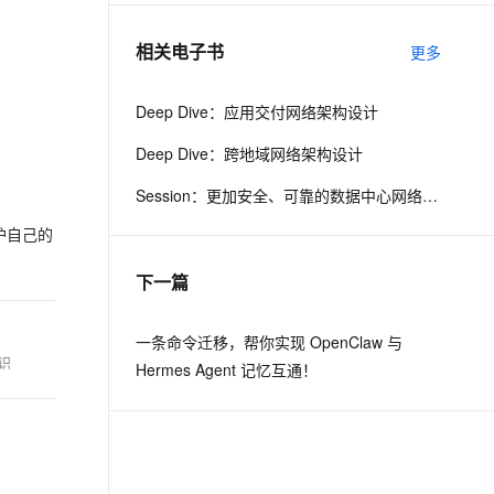
相关电子书
更多
息提取
与 AI 智能体进行实时音视频通话
从文本、图片、视频中提取结构化的属性信息
构建支持视频理解的 AI 音视频实时通话应用
Deep Dive：应用交付网络架构设计
t.diy 一步搞定创意建站
构建大模型应用的安全防护体系
Deep Dive：跨地域网络架构设计
通过自然语言交互简化开发流程,全栈开发支持
通过阿里云安全产品对 AI 应用进行安全防护
Session：更加安全、可靠的数据中心网络产品更新
护自己的
下一篇
一条命令迁移，帮你实现 OpenClaw 与
识
Hermes Agent 记忆互通！