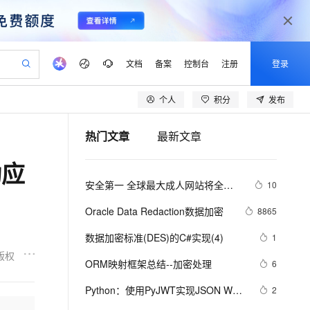
文档
备案
控制台
注册
登录
个人
积分
发布
验
作计划
器
AI 活动
专业服务
服务伙伴合作计划
开发者社区
加入我们
产品动态
服务平台百炼
阿里云 OPC 创新助力计划
热门文章
最新文章
一站式生成采购清单，支持单品或批量购买
可编辑精美 PPT 文稿
S产品伙伴计划（繁花）
峰会
CS
造的大模型服务与应用开发平台
Agency Agents：拥有专属领域专家
AI 生产力先锋
Al MaaS 服务伙伴赋能合作
域名
博文
Careers
至高可申请百万元
Qwen3.8-Max 模型上线
动应
 轻松生成专业的 PPT
开启高性价比 AI 编程新体验
弹性可伸缩的云计算服务
先锋实践拓展 AI 生产力的边界
多领域专家智能体,一键组建 AI 虚拟交付团队
Token 补贴，五大权
计划
海大会
伙伴信用分合作计划
商标
问答
社会招聘
安全第一 全球最大成人网站将全面
10
益加速 OPC 成功
帕鲁游戏服务器
SS
HappyHorse 打造一站式影视创作平台
飞天发布时刻
HOT
Open Search 向量检索版支
划
备案
电子书
校园招聘
采用HTTPS加密
联机服务器，轻松开启游戏
视频创作，一键激活电商全链路生产力
稳定、安全、高性价比、高性能的云存储服务
所见，即是所愿
持视频检索 Pipeline 功能
可视化编排打通从文字构思到成片全链路闭环
更多支持
Oracle Data Redaction数据加密
8865
划
公司注册
镜像站
视频生成
语音识别与合成
 智能体与工作流应用
漫剧工坊：一站式动画创作平台
AI 实训营
应用身份服务 (IDaaS)
数据加密标准(DES)的C#实现(4)
1
合作伙伴培训与认证
划
上云迁移
站生成，高效打造优质广告素材
全接入的云上超级电脑
通过阿里云百炼高效搭建AI应用,助力高效开发
快速生产连贯的高质量长漫剧
从基础到进阶，Agent 创客手把手教你
OpenClaw 管理能力上线
版权
lScope
我要反馈
e-1.1-T2V
Qwen3-TTS-Flash
ORM映射框架总结--加密处理
6
查询合作伙伴
n Alibaba Cloud ISV 合作
代维服务
建企业门户网站
10 分钟搭建微信、支付宝小程序
MaxCompute MaxFrame 提
畅细腻的高质量视频
离线语音合成大模型，多语言方言自适应，低延迟高稳定
创新加速
Python：使用PyJWT实现JSON Web 
ope
登录合作伙伴管理后台
2
我要建议
站，无忧落地极速上线
以可视化方式快速构建移动和 PC 门户网站
国内短信简单易用，安全可靠，秒级触达，全球覆盖200+国家和地区。
高效部署网站，快速应用到小程序
供自动弹性内存功能
Tokens加密解密