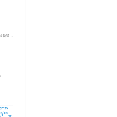
MyEMS 是开源能源管理领域的标杆解决方案，采用 Python、Django 与 React 技术栈，具备模块化架构与跨平台兼容性。系统涵盖能源数据治理、设备管理、工单流转与智能控制四大核心功能，结合高精度 4G 无线计量仪表，实现高效数据采集与边缘计算。方案部署灵活、安全性高，助力企业实现能源数字化与碳减排目标。
。