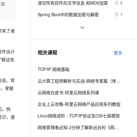
安全
清空所有控件的文字信息 和MD5加密
我要投诉
e-1.1-I2V
Cosyvoice-V3-Flash
3
全漏
PolarDB
上云场景组合购
Milvus 弹性伸缩功能新增节
伴
漫剧创作，剧本、分镜、视频高效生成
100%兼容MySQL、PostgreSQL，兼容Oracle，支持集中和分布式
覆盖90%+业务场景，专享组合折扣价
点支持范围
畅自然，细节丰富
高表现力语音合成大模型，语音克隆听感自然
VPN
Spring Boot中的数据加密与解密
1
ernetes 版 ACK
云聚AI 严选权益
AI 原生数据库服务发布
SSL 证书
ShardingSphere 实现数据加密（脱
8
2V
Fun-ASR
，一键激活高效办公新体验
理容器应用的 K8s 服务
精选AI产品，从模型到应用全链提效
Agent 数据网关
带来了诸
敏）第一篇
文戏情感细腻自然，动作戏激烈拳拳到肉，实现更强表演能力
支持中英文自由切换，具备更强的噪声鲁棒性
堡垒机
【Android 安全】DEX 加密 ( 常用 
8
AI 用量加速计划
云原生数据库 PolarDB
Android 反编译工具 | apktool | 
防火墙
、识别商机，让客服更高效、服务更出色。
JavaScript学习 -- AES加密算法
新老同享，达量后返
Agentic Database 发布
7
软件设计
相关课程
dex2jar | enjarify | jd-gui | jadx )
更多
主机安全
应用
（一）
了解这些
TCP/IP 网络基础
千问办公
NEW
AI 应用及服务市场
的智能体编程平台
一站式AI生产力平台
信息。常
云计算工程师解析与实战-网络专家篇（体验版）
AI 应用
分。掌握
伶鹊
云网络白皮书-阿里云网络系列课
企业级人与Agent协作平台，接入和调度多个数字员工
智能客服平台，对话机器人、对话分析、智能外呼
大模型
企业上云攻略-阿里云网络产品应用系列教程
的。例
大模型服务平台百炼 - 全妙
自然语言处理
Linux网络进阶 - TCP/IP协议及OSI七层模型
应用创作平台
多模态内容创作工具，已接入 DeepSeek
意识，遵
数据标注
网络管理者必知-2分钟了解新出台的《网络安全法》
机器学习