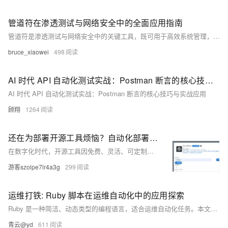
管道符在渗透测试与网络安全中的全面应用指南
管道符是渗透测试与网络安全中的关键工具，既可用于高效系统管理，也可能被攻击者利用实施命令注入、权限提升、数据外泄等攻击。本文全面解析管道符的基础原理、实战应用与防御策略，涵盖Windows与Linux系统差异、攻击技术示例及检测手段，帮助安全人员掌握其利用方式与防护措施，提升系统安全性。
bruce_xiaowei
498
AI 时代 API 自动化测试实战：Postman 断言的核心技巧与实战应用
AI 时代 API 自动化测试实战：Postman 断言的核心技巧与实战应用
顾翔
1264
还在为部署开源工具烦恼？自动化部署工具 Websoft9一键部署 300+ 开源应用
在数字化时代，开源工具因免费、灵活、可定制等特性广受欢迎，但其部署过程却常因环境配置复杂、依赖繁琐、耗时长等问题令人头疼。本文介绍了传统部署的三大难点，并提出两种解决方案：传统手动部署与集成化控制台部署。
游客szolpe7lr4a3g
299
运维打铁: Ruby 脚本在运维自动化中的应用探索
Ruby 是一种简洁、动态类型的编程语言，适合运维自动化任务。本文介绍了其在服务器配置管理、定时任务执行和日志分析处理中的应用，并提供了代码示例，展示了 Ruby 在运维自动化中的实际价值。
青云@yd
611