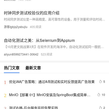
时钟同步测试校验仪的应用介绍
时间同步测试仪是一种高精度、高可靠性的设备，用于测量和评估时间同步系统的性能。它广泛应用于电力系统（如电网调度、继电保护）、通信网络（如5G基站、光传输网络）、铁路交通（如列车运行控制、信号系统）、工业自动化（如生产线、控制系统）以及科学研究（如天文观测、粒子物理实验）等领域。其功能包括高精度时间测量、多信号接口支持、自动测量与分析、数据存储导出及性能评估输出，确保各领域设备间的时间同步精度与稳定性，保障系统高效运行。
游客tgbjq2ysbujlu
405
自动化测试之美：从Selenium到Appium
【10月更文挑战第3天】在软件开发的海洋中，自动化测试如同一艘航船，引领着质量保证的方向。本文将带你领略自动化测试的魅力，从Web端的Selenium到移动端的Appium，我们将一探究竟，看看这些工具如何帮助我们高效地进行软件测试。你将了解到，自动化测试不仅仅是技术的展示，更是一种提升开发效率和产品质量的智慧选择。让我们一起启航，探索自动化测试的世界！
aliyun8599273441-30642
523
热门文章
最新文章
优化IAA广告策略：通过A/B测试和实时反馈提高广告效果
5
1
MinIO【部署 01】MinIO安装及SpringBoot集成简单测
10
2
试
测试右移-后台服务监控告警实践
2
3