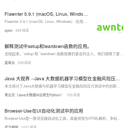
Flawnter 5.9.1 (macOS, Linux, Windows) - 应用程序安全测试软件
Flawnter 5.9.1 (macOS, Linux, Windows) - 应用程序安全测试软件
sysin
458
解释测试中setup和teardown函数的应用。
总结起来，`setup`和 `teardown`函数就像扔宴会的主人，他们保障了宴会的流畅进行。他们是准备环境和清理现场的重要工作人员，他们的工作直接影响着我们的测试效率和质量。我们可以把 `setup`和 `teardown`想象成隐藏在幕后，默默为我们服务的工作者，他们做着我们需要但是往往忽视的工作。所以，下次当你写测试的时候，别忘了给你的 `setup`和 `teardown`留出足够的位置，因为他们的作用可能是你成功的保证。
蓝易云
326
Java 大视界 --Java 大数据机器学习模型在金融风险压力测试中的应用与验证（211）
本文探讨了Java大数据与机器学习模型在金融风险压力测试中的创新应用。通过多源数据采集、模型构建与优化，结合随机森林、LSTM等算法，实现信用风险动态评估、市场极端场景模拟与操作风险预警。案例分析展示了花旗银行与蚂蚁集团的智能风控实践，验证了技术在提升风险识别效率与降低金融风险损失方面的显著成效。
青云交（Java大数据AI云原生Python）
700
Browser-Use在UI自动化测试中的应用
Browser-Use是一款浏览器自动化工具，具备视觉与HTML解析、多标签管理、操作记录与复现、自定义操作、自我纠正及并行执行等功能，助力AI智能体高效完成网页任务。
武汉频琵
1537