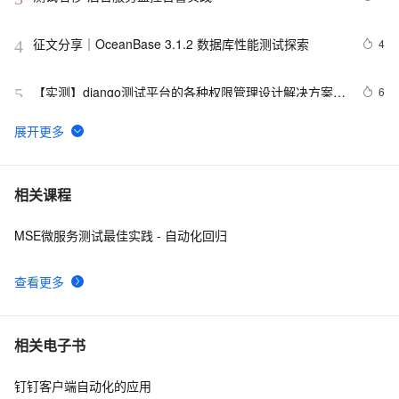
征文分享｜OceanBase 3.1.2 数据库性能测试探索
4
4
【实测】django测试平台的各种权限管理设计解决方案！
6
5
超干货！
阿里云智能视觉开放平台人脸人体API测试Demo
6
6
C++ builder 中的 XMLDocument 类详解(17) 更好地显
10
7
相关课程
示 xml 的测试结果 - FormatXMLData 及其他
MSE微服务测试最佳实践 - 自动化回归
Matlab+Qt开发笔记（一）：matlab搭建Qt开发matlib环
2
8
境以及Demo测试
查看更多
腾讯START云游戏开启不限量测试，支持MacOS和
3
9
Windows
Moq测试基础说谈（三）——属性，常用方法
659
10
相关电子书
钉钉客户端自动化的应用