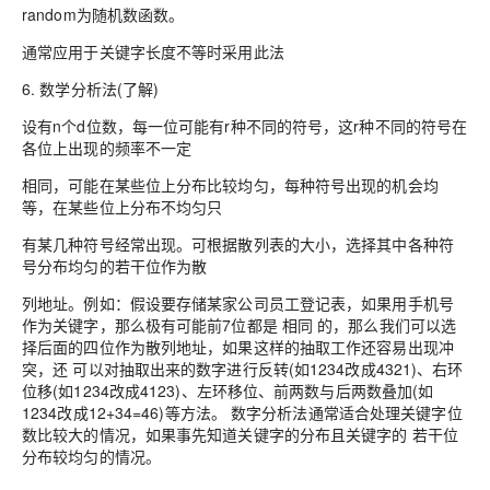
random为随机数函数。
通常应用于关键字长度不等时采用此法
6. 数学分析法(了解)
设有n个d位数，每一位可能有r种不同的符号，这r种不同的符号在
各位上出现的频率不一定
相同，可能在某些位上分布比较均匀，每种符号出现的机会均
等，在某些位上分布不均匀只
有某几种符号经常出现。可根据散列表的大小，选择其中各种符
号分布均匀的若干位作为散
列地址。例如：假设要存储某家公司员工登记表，如果用手机号
作为关键字，那么极有可能前7位都是 相同 的，那么我们可以选
择后面的四位作为散列地址，如果这样的抽取工作还容易出现冲
突，还 可以对抽取出来的数字进行反转(如1234改成4321)、右环
位移(如1234改成4123)、左环移位、前两数与后两数叠加(如
1234改成12+34=46)等方法。 数字分析法通常适合处理关键字位
数比较大的情况，如果事先知道关键字的分布且关键字的 若干位
分布较均匀的情况。