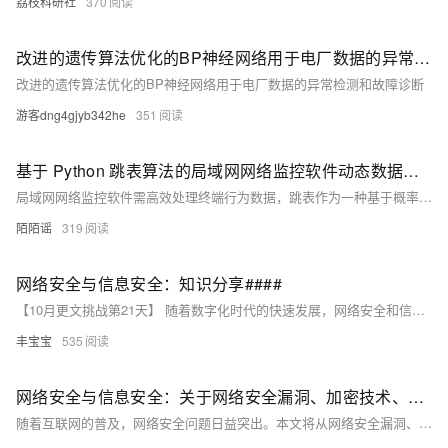
荔枝科研社
370
改进的遗传算法优化的BP神经网络用于电厂数据的异常检测和故障诊断
改进的遗传算法优化的BP神经网络用于电厂数据的异常检测和故障诊断
游客dng4gjyb342he
351
基于 Python 跳表算法的局域网网络监控软件动态数据索引优化策略研究
局域网网络监控软件需高效处理终端行为数据，跳表作为一种基于概率平衡的动态数据结构，具备高效的插入、删除与查询性能（平均时间复杂度为O(log n)），适用于高频数据写入和随机查询场景。本文深入解析跳表原理，探讨其在局域网监控中的适配性，并提供基于Python的完整实现方案，优化终端会话管理，提升系统响应性能。
陌陌谣
319
网络安全与信息安全：知识分享####
【10月更文挑战第21天】 随着数字化时代的快速发展，网络安全和信息安全已成为个人和企业不可忽视的关键问题。本文将探讨网络安全漏洞、加密技术以及安全意识的重要性，并提供一些实用的建议，帮助读者提高自身的网络安全防护能力。 ####
丰宝宝
535
网络安全与信息安全：关于网络安全漏洞、加密技术、安全意识等方面的知识分享
随着互联网的普及，网络安全问题日益突出。本文将从网络安全漏洞、加密技术和安全意识三个方面进行探讨，旨在提高读者对网络安全的认识和防范能力。通过分析常见的网络安全漏洞，介绍加密技术的基本原理和应用，以及强调安全意识的重要性，帮助读者更好地保护自己的网络信息安全。