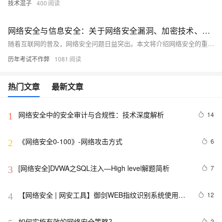
技术混子
400
网络安全与信息安全：关于网络安全漏洞、加密技术、安全意识等方面的知识分享
随着互联网的普及，网络安全问题日益突出。本文将介绍网络安全的重要性，分析常见的网络安全漏洞及其危害，探讨加密技术在保障网络安全中的作用，并强调提高安全意识的必要性。通过本文的学习，读者将了解网络安全的基本概念和应对策略，提升个人和组织的网络安全防护能力。
历年考试不作弊
1081
热门文章
最新文章
网络安全中的安全审计与合规性：技术深度解析
14
1
《网络安全0-100》-网络攻击方式
6
2
[网络安全]DVWA之SQL注入—High level解题简析
7
3
【网络安全 | 网安工具】御剑WEB指纹识别系统使用详
12
4
析
如何实施有效的网络安全策略？
2