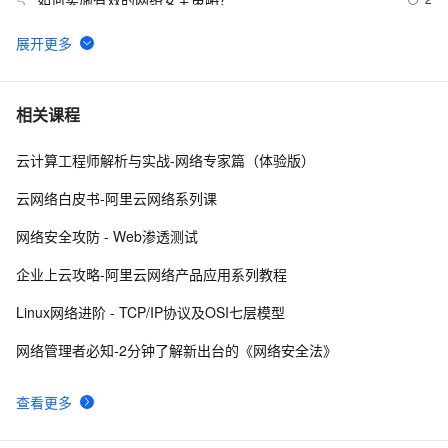
5
网络安全产品之认识防非法外联系统
9
6
亮相国家网络安全宣传周，阿里云全新展现云原生免疫防
4
7
相关课程
线
云计算工程师解析与实战-网络专家篇（体验版）
深入理解SSL数字证书：定义、工作原理与网络安全的重
4
8
要性
云网络白皮书-阿里云网络系列课
网络安全之认识托管威胁检测与响应（MDR）
10
9
网络安全攻防 - Web渗透测试
网络安全-WEB中的常见编码（1）
84
10
企业上云攻略-阿里云网络产品应用系列教程
Linux网络进阶 - TCP/IP协议及OSI七层模型
网络管理者必知-2分钟了解新出台的《网络安全法》
查看更多