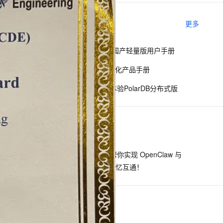
相关电子书
更多
息提取
与 AI 智能体进行实时音视频通话
从文本、图片、视频中提取结构化的属性信息
构建支持视频理解的 AI 音视频实时通话应用
PolarDB分布式~国产轻量版用户手册
t.diy 一步搞定创意建站
构建大模型应用的安全防护体系
PolarDB国产轻量化产品手册
通过自然语言交互简化开发流程,全栈开发支持
通过阿里云安全产品对 AI 应用进行安全防护
使用云起实验室体验PolarDB分布式版
下一篇
一条命令迁移，帮你实现 OpenClaw 与
Hermes Agent 记忆互通！