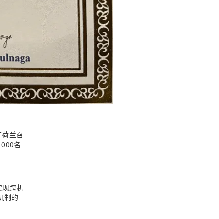
次在荷兰召
000名
实现跨机
机制的