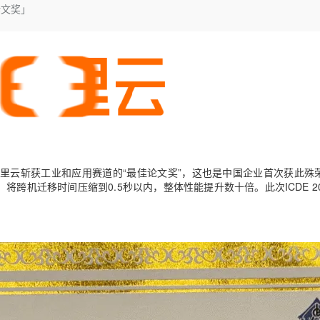
Deepseek-v4-pro
HappyHors
论文奖」
同享
万小智 AI 建站低至 15元/月
Qoder CN
AI 短剧/漫剧
云原生数据库 
快递物流查询
WordPress
成为服务伙
高校合作
点，立即开启云上创新
覆盖公网/内网、递归/权威、移动APP等全场景解析服务
送.CN域名，送备案服务码
基于千问大模型等，支持代码智能生成、研发智能问答
AI助力短剧
态智能体模型
旗舰 MoE 大模型，百万上下文与顶尖推理能力
图生视频，流
Ubuntu
服务生态伙伴
云工开物
企业应用
Works
Night Plan 支持 Qwen 3.8-Max
云原生大数据计算服务 MaxCompute
AI 办公
容器服务 Kub
NEW
GLM-5.2
Wan2.7-T
Red Hat
30+ 款产品免费体验
Data Agent 驱动的一站式 Data+AI 开发治理平台
夜间 5 折，Qwen/Meoo/TokenPlan 客户专享
面向分析的企业级SaaS模式云数据仓库
AI智能应用
提供一站式管
科研合作
视觉 Coding、空间感知、多模态思考等全面升级
1M上下文，专为长程任务能力而生
ERP
堂（旗舰版）
SUSE
智能客服
CRM
防护产品
2个月
自动承接线索
建站小程序
OA 办公系统
AI 应用构建
大模型原生
力提升
财税管理
模板建站
Qoder
大模型服务平台百炼-应用模版
HOT
NEW
，阿里云斩获工业和应用赛道的“最佳论文奖”，这也是中国企业首次获此殊
面向真实软件
个人版上线、团队版降价；千问3.8-Max首发发尝鲜
丰富多元化的应用模版和解决方案
将跨机迁移时间压缩到0.5秒以内，整体性能提升数十倍。此次ICDE 20
400电话
定制建站
万有无界
大模型服务平台百炼-智能体
方案
广告营销
模板小程序
的模型效果
灵活可视化地构建企业级 Agent
定制小程序
秒悟
人工智能平台 PAI
APP 开发
云端极速 AI 
新一代 AI 视频生成模型，深度适配广告营销等场景
AI Native 的算法工程平台，一站式完成建模、训练、推理服务部署
建站系统