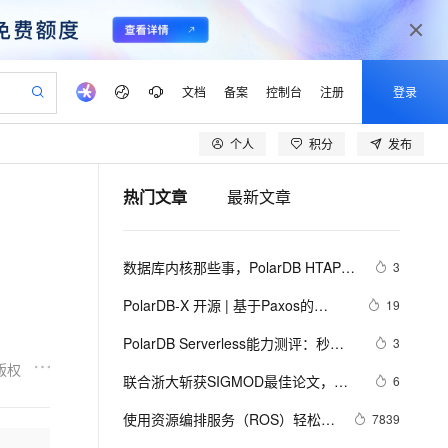
文档
备案
控制台
注册
登录
个人
积分
发布
验
作计划
器
AI 活动
专业服务
服务伙伴合作计划
开发者社区
加入我们
产品动态
服务平台百炼
阿里云 OPC 创新助力计划
热门文章
最新文章
一站式生成采购清单，支持单品或批量购买
可编辑精美 PPT 文稿
S产品伙伴计划（繁花）
峰会
CS
造的大模型服务与应用开发平台
Agency Agents：拥有专属领域专家
AI 生产力先锋
Al MaaS 服务伙伴赋能合作
域名
博文
Careers
PolarDB Agentic Database
至高可申请百万元
 轻松生成专业的 PPT
开启高性价比 AI 编程新体验
弹性可伸缩的云计算服务
先锋实践拓展 AI 生产力的边界
发布
多领域专家智能体,一键组建 AI 虚拟交付团队
Token 补贴，五大权
计划
海大会
伙伴信用分合作计划
商标
问答
社会招聘
数据库内核那些事，PolarDB HTAP 
3
益加速 OPC 成功
帕鲁游戏服务器
SS
HappyHorse 打造一站式影视创作平台
飞天发布时刻
HOT
秒悟 Meoo CLI 支持一键部
划
备案
电子书
校园招聘
Serverless，打造经济易用的实时分
联机服务器，轻松开启游戏
视频创作，一键激活电商全链路生产力
稳定、安全、高性价比、高性能的云存储服务
所见，即是所愿
署项目至阿里云账号
可视化编排打通从文字构思到成片全链路闭环
更多支持
PolarDB-X 开源 | 基于Paxos的
19
析系统
划
公司注册
镜像站
视频生成
语音识别与合成
MySQL三副本
 智能体与工作流应用
漫剧工坊：一站式动画创作平台
AI 实训营
Flink OSS 支持
PolarDB Serverless能力测评：秒级
3
合作伙伴培训与认证
划
上云迁移
站生成，高效打造优质广告素材
全接入的云上超级电脑
通过阿里云百炼高效搭建AI应用,助力高效开发
快速生产连贯的高质量长漫剧
从基础到进阶，Agent 创客手把手教你
AssumeRole 角色自定义
弹升、无感伸缩与强一致性，助您实
版权
lScope
我要反馈
e-1.1-T2V
Qwen3-TTS-Flash
联合浙大斩获SIGMOD最佳论文，
6
查询合作伙伴
现高效云数据库管理！
n Alibaba Cloud ISV 合作
代维服务
建企业门户网站
10 分钟搭建微信、支付宝小程序
百炼 Qwen3.7-Flash 系列模
PolarDB团队解读产学合作新范式
畅细腻的高质量视频
离线语音合成大模型，多语言方言自适应，低延迟高稳定
创新加速
使用资源编排服务（ROS）轻松玩
ope
登录合作伙伴管理后台
7839
我要建议
站，无忧落地极速上线
以可视化方式快速构建移动和 PC 门户网站
国内短信简单易用，安全可靠，秒级触达，全球覆盖200+国家和地区。
高效部署网站，快速应用到小程序
型发布
转分布式关系型数据库（DDRS）