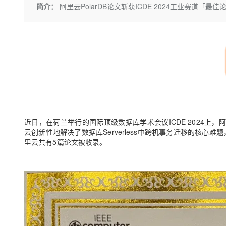
存储
天池大赛
Qwen3.7-Plus
简介：
阿里云PolarDB论文斩获ICDE 2024工业赛道「最佳
云解析DNS
解决方案免费试用 新老
电子合同
最高领取价值200元试用
能看、能想、能动手的多模
安全
网络与CDN
AI 算法大赛
畅捷通
大数据开发治理平台 Data
AI 产品 免费试用
网络
安全
云开发大赛
Qwen3-VL-Plus
Tableau 订阅
1亿+ 大模型 tokens 和 
可观测
入门学习赛
中间件
AI空中课堂在线直播课
云防火墙
140+云产品 免费试用
上云与迁云
云原生的云上边界网络安全
产品新客免费试用，最长1
数据库
生态解决方案
大模型服务
企业出海
大模型ACA认证体验
大数据计算
助力企业全员 AI 认知与能
行业生态解决方案
千问AI平台-Token Plan
政企业务
近日，在荷兰举行的国际顶级数据库学术会议ICDE 2024上
媒体服务
云创新性地解决了数据库
Serverless
中跨机事务迁移的核心难题，
开发者生态解决方案
里云共有5篇论文被收录。
企业服务与云通信
千问AI平台-模型体验
AI 开发和 AI 应用解决
在线体验全尺寸、多种模态
域名与网站
Happy 系列大模型
终端用户计算
Serverless
开发工具