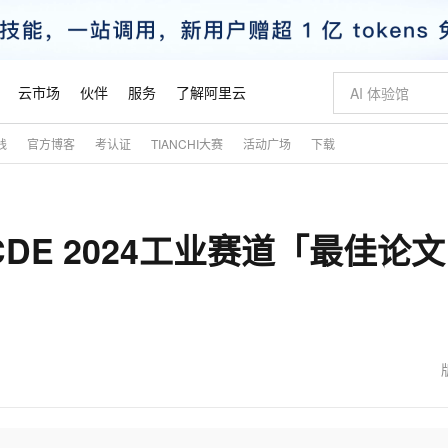
云市场
伙伴
服务
了解阿里云
践
官方博客
考认证
TIANCHI大赛
活动广场
下载
AI 特惠
数据与 API
成为产品伙伴
企业增值服务
最佳实践
价格计算器
AI 场景体
基础软件
产品伙伴合
阿里云认证
市场活动
配置报价
大模型
自助选配和估算价格
步到位
智启 AI 普惠权益
产品生态集成认证中心
企业支持计划
云上春晚
域名与网站
Qwen Audio：打造专属 AI 语音助手
千问官方 MaaS 平台，为开发者和 Agent 而生，新用户赠送 1 亿 + tokens 额度
一句话生成原生
AI Coding
阿里云Maa
2026 阿里云
云服务器 E
为企业打
数据集
Windows
大模型认证
模型
NEW
NEW
CDE 2024工业赛道「最佳论文
格式还原
值低价云产品抢先购
至高享 1亿+免费 tokens，加速 Al 应用落地
提供智能易用的域名与建站服务
Qwen-Audio-3.0-Realtime 端到端实时语音角色扮演
输入一句话想法,
智能编程，一键
安全可靠、
产品生态伙伴
专家技术服务
云上奥运之旅
弹性计算合作
阿里云中企出
手机三要素
宝塔 Linux
全部认证
价格优势
开源旗舰模型
即刻拥有 DeepSeek-V4-Pro
阿里云 OPC 创新助力计划
千问大模型
一键部署幻兽
AI 电商营销
对象存储 O
大模型
产品生态伙伴工作台
企业增值服务台
云栖战略参考
云存储合作计
云栖大会
身份实名认证
CentOS
训练营
推动算力普惠，释放技术红利
最高返9万
真正可用的 1M 上下文,一次完成代码全链路开发
快速构建应用程序和网站，即刻迈出上云第一步
轻松解锁专属 DeepSeek-V4-Pro
至高百万元 Token 补贴，加速一人公司成长
多元化、高性能、安全可靠的大模型服务
一键购买专属
从图文生成到
云上的中国
数据库合作计
活动全景
短信
Docker
图片和
自进化智能体
5 分钟轻松部署专属 QwenPaw
Token Plan 模型订阅计划
数字证书管理服务（原SSL证书）
高效搭建 AI
AI 广告创作
无影云电脑
企业成长
NEW
HOT
信息公告
看见新力量
云网络合作计
OCR 文字识别
JAVA
越聪明
证享300元代金券
全托管，含MySQL、PostgreSQL、SQL Server、MariaDB多引擎
Qwen3.8-Max 首发尝鲜，限时加量 10 倍，夜间低至2折
实现全站 HTTPS，呈现可信的 Web 访问
从聊天伙伴进化为能主动干活的本地数字员工
图文、视频一
随时随地安
魔搭 Mode
Kimi-K3
HappyHors
NEW
loud
服务实践
官网公告
金融模力时刻
Salesforce O
版
发票查验
全能环境
Claude Code + GStack 打造工程团队
千问办公，限时限量积分加倍
Qoder
低代码高效构
AI 建站
短信服务
型
NEW
作计划
Kimi 最新旗舰模型，长程编程与推理利器
让文字生成流
计划
创新中心
魔搭 ModelSc
健康状态
理服务
让AI从“聊天伙伴”进化为能干活的“数字员工”
安装技能 GStack，拥有专属 AI 工程团队
你的AI工作搭子，覆盖日常办公高频场景
面向真实软件的智能体编程平台
0 代码专业建
客户案例
天气预报查询
操作系统
态合作计划