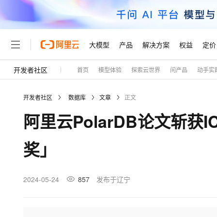
大模型
产品
解决方案
权益
定价
开发者社区
首页
模型体验
探索云世界
问产品
动手实
大模型
产品
解决方案
权益
定价
云市场
伙伴
服务
了解阿里云
精选产品
精选解决方案
普惠上云
产品定价
精选商城
成为销售伙伴
售前咨询
为什么选择阿里云
千问AI平台
开发者社区
数据库
文章
正文
了解云产品的定价详情
大模型服务平台百炼
睿译宝，AI翻译排版一
普惠上云 官方力荐
分销伙伴
在线服务
网站建设
什么是云计算
大
阿里云PolarDB论文斩获I
大模型服务与应用平台
上传文档即自动完成翻译和
云服务器38元/年起，超
咨询伙伴
多端小程序
技术领先
云上成本管理
售后服务
轻量应用服务器
GLM-5.2：长任务时代
官方推荐返现计划
大模型
精选产品
精选解决方案
Salesforce 国际版订阅
稳定可靠
奖」
管理和优化成本
推荐新用户得奖励，单订单
销售伙伴合作计划
自助服务
友盟天域
安全合规
人工智能与机器学习
AI
文本生成
云数据库 RDS
Hermes Agent，打造
云工开物
无影生态合作计划
在线服务
观测云
分析师报告
自主进化，持久记忆，越用
高校专属算力普惠，学生认
计算
互联网应用开发
2024-05-24
857
发布于辽宁
Qwen3.8-Max
HOT
Salesforce On Alibaba C
工单服务
Tuya 物联网平台阿里云
研究报告与白皮书
人工智能平台 PAI
快速拥有专属 OpenClaw
大模
Consulting Partner 合
大数据
容器
智能体时代全能旗舰模型
免费试用
短信专区
一站式AI开发、训练和推
蓝凌 OA
AI 大模型销售与服务生
现代化应用