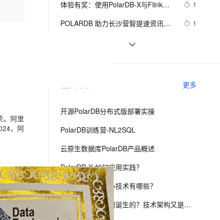
安全
体验有奖：使用PolarDB-X与Flink搭
我要投诉
e-1.1-I2V
Cosyvoice-V3-Flash
1
PolarDB
上云场景组合购
伴
Qoder CN V1.7.0 发布
建实时数据大屏
漫剧创作，剧本、分镜、视频高效生成
100%兼容MySQL、PostgreSQL，兼容Oracle，支持集中和分布式
覆盖90%+业务场景，专享组合折扣价
畅自然，细节丰富
高表现力语音合成大模型，语音克隆听感自然
VPN
POLARDB 助力长沙营智提速资讯搜
1
索业务
ernetes 版 ACK
云聚AI 严选权益
云安全中心 AI BAS 智能自动
SSL 证书
一篇文章带你搞懂非关系型数据库
4
2V
Fun-ASR
，一键激活高效办公新体验
理容器应用的 K8s 服务
精选AI产品，从模型到应用全链提效
化模拟渗透攻击产品发布
MongoDB
文戏情感细腻自然，动作戏激烈拳拳到肉，实现更强表演能力
支持中英文自由切换，具备更强的噪声鲁棒性
堡垒机
PolarDB PostgreSQL版：Oracle兼
11
AI 用量加速计划
DataWorks ChatBI 会话支持
容的高性能数据库
防火墙
、识别商机，让客服更高效、服务更出色。
沉浸式学习PostgreSQL|PolarDB 14: 
新老同享，达量后返
上传临时文件分析
6
相关课程
更多
共享单车、徒步、旅游、网约车轨迹
主机安全
应用
查询
开源PolarDB分布式版部署实操
千问办公
NEW
荣。阿里
AI 应用及服务市场
的智能体编程平台
一站式AI生产力平台
24，阿
PolarDB训练营-NL2SQL
AI 应用
伶鹊
云原生数据库PolarDB产品概述
企业级人与Agent协作平台，接入和调度多个数字员工
智能客服平台，对话机器人、对话分析、智能外呼
大模型
PolarDB-X 如何应用实践？
大模型服务平台百炼 - 全妙
自然语言处理
PolarDB-X 的核心技术有哪些？
应用创作平台
多模态内容创作工具，已接入 DeepSeek
数据标注
PolarDB-X 是如何诞生的？技术架构又是怎样的？
机器学习