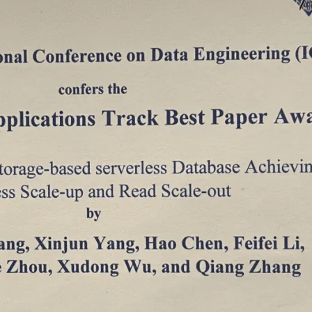
AI 应用
10分钟微调：让0.6B模型媲美235B模
多模态数据信
型
依托云原生高可用架构,实现Dify私有化部署
用1%尺寸在特定领域达到大模型90%以上效果
一个 AI 助手
超强辅助，Bol
即刻拥有 DeepSeek-R1 满血版
在企业官网、通讯软件中为客户提供 AI 客服
多种方案随心选，轻松解锁专属 DeepSeek