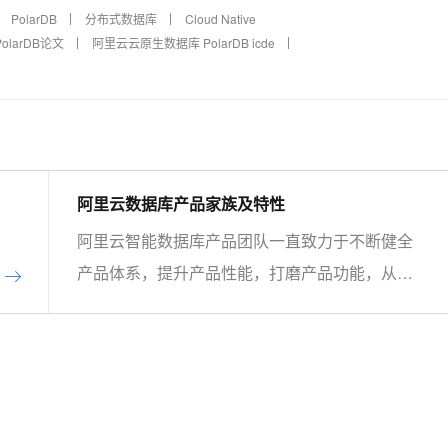
PolarDB
分布式数据库
Cloud Native
larDB论文
阿里云云原生数据库 PolarDB icde
阿里云数据库产品家族及特性
阿里云智能数据库产品团队一直致力于不断健全
产品体系，提升产品性能，打磨产品功能，从而
帮助客户实现更加极致的弹性能力、具备更强的
扩展能力、并利用云设施进一步降低企业成本。
以云原生+分布式为核心技术抓手，打造以自研
的在线事务型(OLTP)数据库Polar DB和在线分
析型(OLAP)数据库Analytic DB为代表的新一代