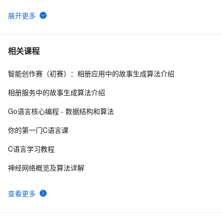
汇编程序开发环境搭配
688
6
汇编语言学习笔记-在窗口打印文本
702
7
相关课程
智能创作赛（初赛）：相册应用中的故事生成算法介绍
【汇编】栈及栈操作的实现
6
8
相册服务中的故事生成算法介绍
零基础linux汇编视频(大灰狼)
562
9
Go语言核心编程 - 数据结构和算法
汇编程序：哆瑞米发商拉西
638
10
你的第一门C语言课
C语言学习教程
神经网络概览及算法详解
查看更多