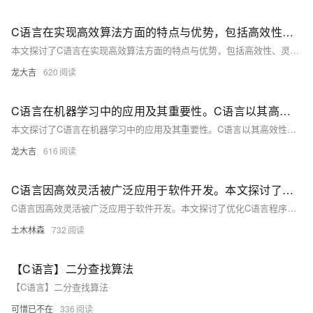
C语言在实现高效算法方面的特点与优势，包括高效性、灵活性、可移植性和底层访问能力
本文探讨了C语言在实现高效算法方面的特点与优势，包括高效性、灵活性、可移植性和底层访问能力。文章还分析了数据结构的选择与优化、算法设计的优化策略、内存管理和代码优化技巧，并通过实际案例展示了C语言在排序和图遍历算法中的高效实现。
龙大吉
620
C语言在机器学习中的应用及其重要性。C语言以其高效性、灵活性和可移植性，适合开发高性能的机器学习算法，尤其在底层算法实现、嵌入式系统和高性能计算中表现突出
本文探讨了C语言在机器学习中的应用及其重要性。C语言以其高效性、灵活性和可移植性，适合开发高性能的机器学习算法，尤其在底层算法实现、嵌入式系统和高性能计算中表现突出。文章还介绍了C语言在知名机器学习库中的作用，以及与Python等语言结合使用的案例，展望了其未来发展的挑战与机遇。
龙大吉
616
C语言因高效灵活被广泛应用于软件开发。本文探讨了优化C语言程序性能的策略，涵盖算法优化、代码结构优化、内存管理优化、编译器优化、数据结构优化、并行计算优化及性能测试与分析七个方面
C语言因高效灵活被广泛应用于软件开发。本文探讨了优化C语言程序性能的策略，涵盖算法优化、代码结构优化、内存管理优化、编译器优化、数据结构优化、并行计算优化及性能测试与分析七个方面，旨在通过综合策略提升程序性能，满足实际需求。
土木林森
732
【C语言】二分查找算法
【C语言】二分查找算法
可惜已不在
336