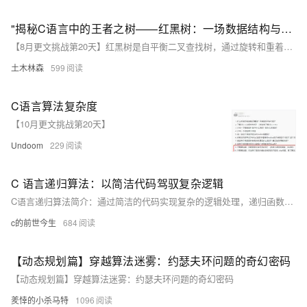
"揭秘C语言中的王者之树——红黑树：一场数据结构与算法的华丽舞蹈，让你的程序效率飙升，直击性能巅峰！"
【8月更文挑战第20天】红黑树是自平衡二叉查找树，通过旋转和重着色保持平衡，确保高效执行插入、删除和查找操作，时间复杂度为O(log n)。本文介绍红黑树的基本属性、存储结构及其C语言实现。红黑树遵循五项基本规则以保持平衡状态。在C语言中，节点包含数据、颜色、父节点和子节点指针。文章提供了一个示例代码框架，用于创建节点、插入节点并执行必要的修复操作以维护红黑树的特性。
土木林森
599
C语言算法复杂度
【10月更文挑战第20天】
Undoom
229
C 语言递归算法：以简洁代码驾驭复杂逻辑
C语言递归算法简介：通过简洁的代码实现复杂的逻辑处理，递归函数自我调用解决分层问题，高效而优雅。适用于树形结构遍历、数学计算等领域。
c的前世今生
684
【动态规划篇】穿越算法迷雾：约瑟夫环问题的奇幻密码
【动态规划篇】穿越算法迷雾：约瑟夫环问题的奇幻密码
羑悻的小杀马特
1096