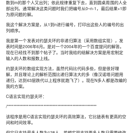
数到m的那个人又出列；依此规律重复下去，直到圆桌周围的人全
部出列。通常解决这类问题时我们把编号从0~n-1，最后结果+1即
为原问题的解。
我这个解决方案是，从1到n进行编号，打印出这些人的编号的出
列顺序。
我是第一个发表对约瑟夫环的非递归算法（采用数组实现），发
表时间是2006年6月。是对一个2004年的一个百度提问的解答。
现在已经找不到那个帖子了。当时我给的结解决方案是用宏制定
输入的人数和报数上线。
约瑟夫环的数组实现方法，虽然代码比代码多些，但是很好理
解，并且理论上的解析范围比递归算法大的多（像汉诺塔问题用
递归，达到63层跌代以上程序就跑飞了）。现在N多人都是改编的
我的方案。
C语言实现约瑟夫环：
/***********************************************************
该程序是用C语言实现约瑟夫环的高效算法，它比链表有更高的空
间和时间效率。
但它只支持最多人数为128人，若想实现支持更多人数只需要修改