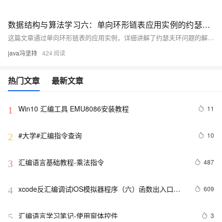
数据结构与算法学习六：单向环形链表应用实例的约瑟夫环问题
这篇文章通过单向环形链表的应用实例，详细讲解了约瑟夫环问题的解决方案，并提供了Java代码实现。
java冯坚持
424
热门文章
最新文章
Win10 汇编工具 EMU8086安装教程
11
1
#大学#汇编指令查询
10
2
汇编语言基础教程-乘法指令
487
3
xcode反汇编调试iOS模拟器程序（六）函数出入口处
609
4
的处理与局部变量
汇编语言学习笔记-使用窗体控件
3
5