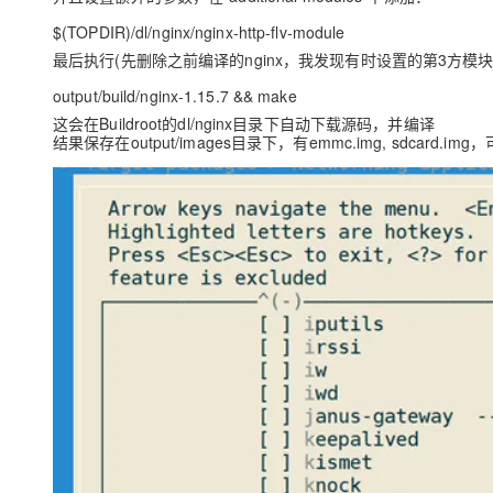
$(TOPDIR)/dl/nginx/nginx-http-flv-module
最后执行(先删除之前编译的nginx，我发现有时设置的第3方模块不
output/build/nginx-1.15.7 && make
这会在Buildroot的dl/nginx目录下自动下载源码，并编译
结果保存在output/images目录下，有emmc.img, sdcard