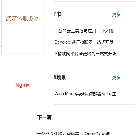
相关电子书
更多
息提取
与 AI 智能体进行实时音视频通话
从文本、图片、视频中提取结构化的属性信息
构建支持视频理解的 AI 音视频实时通话应用
美的物联平台的云上实践与应用--- 人机新世代战略下的智能化探索
t.diy 一步搞定创意建站
构建大模型应用的安全防护体系
使用Link Develop 进行物联网一站式开发
通过自然语言交互简化开发流程,全栈开发支持
通过阿里云安全产品对 AI 应用进行安全防护
阿里云Link物联网平台全链路的一站式开发
相关实验场景
更多
使用ACK Auto Mode集群快速部署Nginx工作负载
下一篇
一条命令迁移，帮你实现 OpenClaw 与