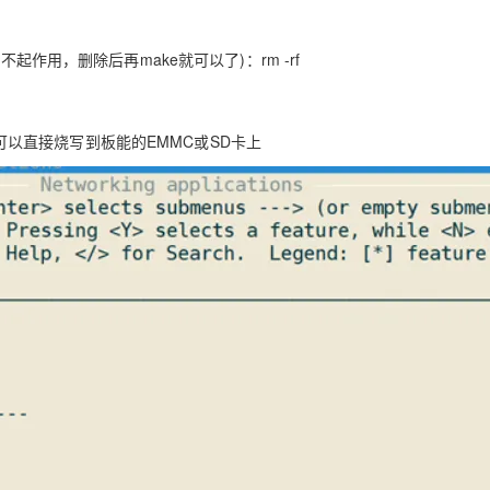
起作用，删除后再make就可以了)：rm -rf
.img，可以直接烧写到板能的EMMC或SD卡上