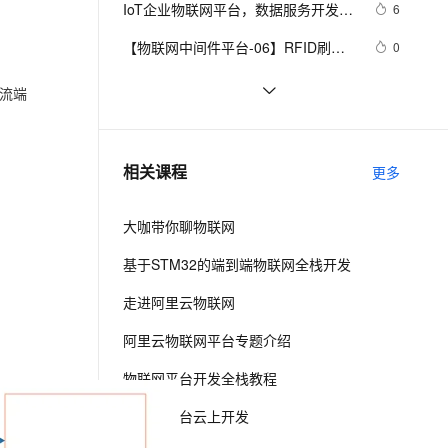
安全
IoT企业物联网平台，数据服务开发实
我要投诉
e-1.1-I2V
Cosyvoice-V3-Flash
6
PolarDB
上云场景组合购
Milvus 弹性伸缩功能新增节
伴
战
漫剧创作，剧本、分镜、视频高效生成
100%兼容MySQL、PostgreSQL，兼容Oracle，支持集中和分布式
覆盖90%+业务场景，专享组合折扣价
点支持范围
畅自然，细节丰富
高表现力语音合成大模型，语音克隆听感自然
VPN
【物联网中间件平台-06】RFID刷卡
0
拍照
ernetes 版 ACK
云聚AI 严选权益
AI 原生数据库服务发布
SSL 证书
如何使用C LinkSDK(4.x)快速接入阿
11
2V
Fun-ASR
流端
，一键激活高效办公新体验
理容器应用的 K8s 服务
精选AI产品，从模型到应用全链提效
Agent 数据网关
里云物联网平台？
文戏情感细腻自然，动作戏激烈拳拳到肉，实现更强表演能力
支持中英文自由切换，具备更强的噪声鲁棒性
堡垒机
物联网安全与区块链
631
AI 用量加速计划
云原生数据库 PolarDB
防火墙
、识别商机，让客服更高效、服务更出色。
面向能效和低延迟的语音控制智能家
新老同享，达量后返
Agentic Database 发布
32
相关课程
更多
居：离线语音识别与物联网集成方案
主机安全
应用
——论文阅读
大咖带你聊物联网
千问办公
NEW
AI 应用及服务市场
的智能体编程平台
一站式AI生产力平台
基于STM32的端到端物联网全栈开发
AI 应用
伶鹊
走进阿里云物联网
企业级人与Agent协作平台，接入和调度多个数字员工
智能客服平台，对话机器人、对话分析、智能外呼
大模型
阿里云物联网平台专题介绍
大模型服务平台百炼 - 全妙
自然语言处理
物联网平台开发全栈教程
应用创作平台
多模态内容创作工具，已接入 DeepSeek
数据标注
物联网平台云上开发
机器学习