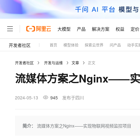
大模型
产品
解决方案
权益
定价
开发者社区
首页
模型体验
探索云世界
问产品
动手实
大模型
产品
解决方案
权益
定价
云市场
伙伴
服务
了解阿里云
精选产品
精选解决方案
普惠上云
产品定价
精选商城
成为销售伙伴
售前咨询
为什么选择阿里云
千问AI平台
开发者社区
开发与运维
文章
正文
了解云产品的定价详情
大模型服务平台百炼
千问办公，解锁你的工作
普惠上云 官方力荐
分销伙伴
在线服务
网站建设
什么是云计算
大
流媒体方案之Nginx—
大模型服务与应用平台
企业级Agent产品，直接
云服务器38元/年起，超
咨询伙伴
多端小程序
技术领先
云上成本管理
售后服务
轻量应用服务器
Agency Agents：拥
官方推荐返现计划
大模型
精选产品
精选解决方案
Salesforce 国际版订阅
稳定可靠
管理和优化成本
推荐新用户得奖励，单订单
销售伙伴合作计划
2024-05-13
945
发布于四川
自助服务
友盟天域
安全合规
人工智能与机器学习
AI
文本生成
云数据库 RDS
HappyHorse 打造一
云工开物
无影生态合作计划
在线服务
观测云
分析师报告
高校专属算力普惠，学生认
计算
互联网应用开发
Qwen3.8-Max
HOT
Salesforce On Alibaba C
工单服务
Tuya 物联网平台阿里云
研究报告与白皮书
人工智能平台 PAI
快速拥有专属 OpenClaw
简介：
流媒体方案之Nginx——实现物联网视频监控项目
大模
Consulting Partner 合
大数据
容器
智能体时代全能旗舰模型
免费试用
短信专区
一站式AI开发、训练和推
蓝凌 OA
AI 大模型销售与服务生
现代化应用