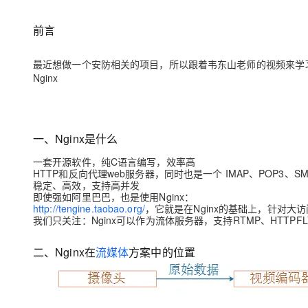
存储
天池大赛
Qwen3.7-Plus
云解析DNS
解决方案免费试用 新老
电子合同
最高领取价值200元试用
能看、能想、能动手的多模
安全
网络与CDN
前言
AI 算法大赛
畅捷通
大数据开发治理平台 Data
AI 产品 免费试用
网络
安全
云开发大赛
Qwen3-VL-Plus
Tableau 订阅
最近想做一个安防相关的项目，所以跟着韦东山老师的视频来学
1亿+ 大模型 tokens 和 
Nginx
可观测
入门学习赛
中间件
AI空中课堂在线直播课
云防火墙
140+云产品 免费试用
上云与迁云
云原生的云上边界网络安全
产品新客免费试用，最长1
数据库
生态解决方案
大模型服务
企业出海
一、Nginx是什么
大模型ACA认证体验
大数据计算
助力企业全员 AI 认知与能
行业生态解决方案
一套开源软件，纯C语言编写，效率高
千问AI平台-Token Plan
政企业务
媒体服务
HTTP和反向代理web服务器，同时也是一个 IMAP、POP3、S
开发者生态解决方案
稳定、高效，支持高并发
即使强如阿里巴巴，也是使用Nginx：
企业服务与云通信
千问AI平台-模型体验
AI 开发和 AI 应用解决
http://tengine.taobao.org/
，它就是在Nginx的基础上，针对
我们只关注：Nginx可以作为流体服务器，支持RTMP、HTTPFL
在线体验全尺寸、多种模态
域名与网站
Happy 系列大模型
二、Nginx在
流媒体
方案中的位置
终端用户计算
Serverless
开发工具