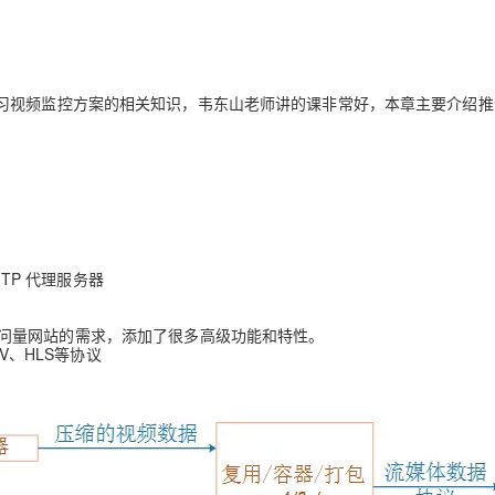
Deepseek-v4-pro
HappyHors
同享
万小智 AI 建站低至 15元/月
Qoder CN
AI 短剧/漫剧
云原生数据库 
快递物流查询
WordPress
成为服务伙
高校合作
点，立即开启云上创新
覆盖公网/内网、递归/权威、移动APP等全场景解析服务
送.CN域名，送备案服务码
基于千问大模型等，支持代码智能生成、研发智能问答
AI助力短剧
态智能体模型
旗舰 MoE 大模型，百万上下文与顶尖推理能力
图生视频，流
Ubuntu
服务生态伙伴
云工开物
企业应用
Works
Night Plan 支持 Qwen 3.8-Max
云原生大数据计算服务 MaxCompute
AI 办公
容器服务 Kub
NEW
GLM-5.2
Wan2.7-T
Red Hat
习视频监控方案的相关知识，韦东山老师讲的课非常好，本章主要介绍推
30+ 款产品免费体验
Data Agent 驱动的一站式 Data+AI 开发治理平台
夜间 5 折，Qwen/Meoo/TokenPlan 客户专享
面向分析的企业级SaaS模式云数据仓库
AI智能应用
提供一站式管
科研合作
视觉 Coding、空间感知、多模态思考等全面升级
1M上下文，专为长程任务能力而生
ERP
堂（旗舰版）
SUSE
智能客服
CRM
防护产品
2个月
自动承接线索
建站小程序
OA 办公系统
AI 应用构建
大模型原生
力提升
财税管理
模板建站
Qoder
大模型服务平台百炼-应用模版
HOT
NEW
MTP 代理服务器
面向真实软件
个人版上线、团队版降价；千问3.8-Max首发发尝鲜
丰富多元化的应用模版和解决方案
400电话
定制建站
万有无界
大模型服务平台百炼-智能体
方案
广告营销
模板小程序
大访问量网站的需求，添加了很多高级功能和特性。
V、HLS等协议
的模型效果
灵活可视化地构建企业级 Agent
定制小程序
秒悟
人工智能平台 PAI
APP 开发
云端极速 AI 
新一代 AI 视频生成模型，深度适配广告营销等场景
AI Native 的算法工程平台，一站式完成建模、训练、推理服务部署
建站系统