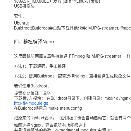
100ASK_IMX6ULL开发板 (或其他Linux开发板)
USB摄像头
软件：
Ubuntu；
Buildroot(Buildroot会自动下载其他软件: MJPG-streamer, ffmpe
四、移植编译Nginx
这里跟我前两篇文章移植编译 FFmpeg 和 MJPG-streamer 
方法1：下载源码，手工编译
方法2：使用Buildroot，配置选择Nginx，直接编译生成映象文件
我们使用Buildroot：
设置交叉编译工具链
下载第3方模块： 在Buildroot目录下，创建目录：mkdir dl/nginx 使用g
http-flv-module.git
在Buildroot根目录 make menuconfig
把原来的lighttpd去掉。（否则板子也会自动启动它，就会有两个HTTP服
如图选择Nginx，建议把所有功能都选上
并且设置额外的参数，在“additional modules”中添加：