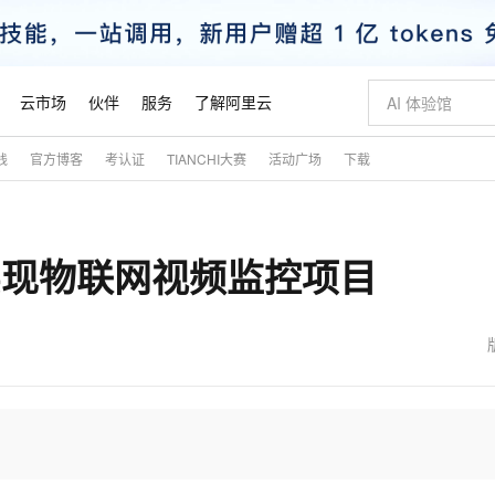
云市场
伙伴
服务
了解阿里云
践
官方博客
考认证
TIANCHI大赛
活动广场
下载
AI 特惠
数据与 API
成为产品伙伴
企业增值服务
最佳实践
价格计算器
AI 场景体
基础软件
产品伙伴合
阿里云认证
市场活动
配置报价
大模型
自助选配和估算价格
新方式
睿译宝，AI翻译排版一步到位
智启 AI 普惠权益
产品生态集成认证中心
企业支持计划
云上春晚
域名与网站
千问官方 MaaS 平台，为开发者和 Agent 而生，新用户赠送 1 亿 + tokens 额度
Qwen Aud
AI Coding
阿里云Maa
2026 阿里云
云服务器 E
为企业打
数据集
Windows
大模型认证
模型
NEW
NEW
—实现物联网视频监控项目
交付可用成果
值低价云产品抢先购
上传文档即自动完成翻译和格式还原
至高享 1亿+免费 tokens，加速 Al 应用落地
提供智能易用的域名与建站服务
智能编程，一键
安全可靠、
产品生态伙伴
专家技术服务
云上奥运之旅
弹性计算合作
阿里云中企出
手机三要素
宝塔 Linux
全部认证
价格优势
有专属领域专家
GLM-5.2：长任务时代开源旗舰模型
阿里云 OPC 创新助力计划
千问大模型
即刻拥有 DeepS
AI 电商营销
对象存储 O
大模型
产品生态伙伴工作台
企业增值服务台
云栖战略参考
云存储合作计
云栖大会
身份实名认证
CentOS
训练营
推动算力普惠，释放技术红利
最高返9万
多领域专家智能体,一键组建 AI 虚拟交付团队
快速构建应用程序和网站，即刻迈出上云第一步
至高百万元 Token 补贴，加速一人公司成长
多元化、高性能、安全可靠的大模型服务
真正可用的 1M 上下文,一次完成代码全链路开发
轻松解锁专属 Dee
从图文生成到
云上的中国
数据库合作计
活动全景
短信
Docker
图片和
站式影视创作平台
Hermes Agent，打造自进化智能体
Token Plan 模型订阅计划
数字证书管理服务（原SSL证书）
5 分钟轻松部署
AI 广告创作
无影云电脑
企业成长
NEW
信息公告
看见新力量
云网络合作计
OCR 文字识别
JAVA
证享300元代金券
可视化编排打通从文字构思到成片全链路闭环
全托管，含MySQL、PostgreSQL、SQL Server、MariaDB多引擎
自主进化，持久记忆，越用越聪明
Qwen3.8-Max 首发尝鲜，限时加量 10 倍，夜间低至2折
实现全站HTTPS，呈现可信的WEB访问
图文、视频一
随时随地安
魔搭 Mode
Kimi-K3
HappyHors
NEW
loud
服务实践
官网公告
金融模力时刻
Salesforce O
版
发票查验
全能环境
Claude Code + GStack 打造工程团队
千问办公，限时限量积分加倍
Qoder
低代码高效构
AI 建站
短信服务
型
NEW
作计划
Kimi 最新旗舰模型，长程编程与推理利器
让文字生成流
计划
创新中心
魔搭 ModelSc
健康状态
理服务
让AI从“聊天伙伴”进化为能干活的“数字员工”
安装技能 GStack，拥有专属 AI 工程团队
你的AI工作搭子，覆盖日常办公高频场景
面向真实软件的智能体编程平台
0 代码专业建
客户案例
天气预报查询
操作系统
态合作计划