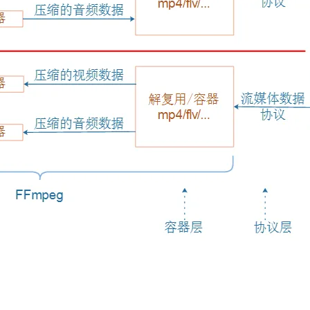
AI 应用
10分钟微调：让0.6B模型媲美235B模
多模态数据信
型
依托云原生高可用架构,实现Dify私有化部署
用1%尺寸在特定领域达到大模型90%以上效果
一个 AI 助手
超强辅助，Bol
即刻拥有 DeepSeek-R1 满血版
在企业官网、通讯软件中为客户提供 AI 客服
多种方案随心选，轻松解锁专属 DeepSeek