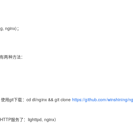
g, nginx)；
一样有两种方法：
it下载：cd dl/nginx && git clone
https://github.com/winshining/ng
务了：lighttpd, nginx）