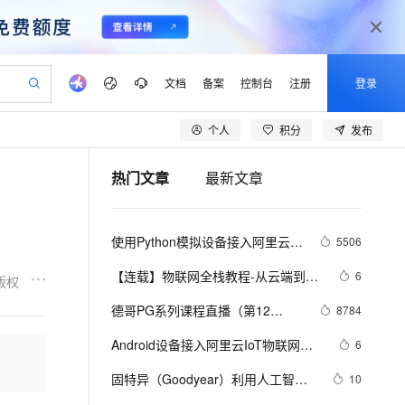
文档
备案
控制台
注册
登录
个人
积分
发布
验
作计划
器
AI 活动
专业服务
服务伙伴合作计划
开发者社区
加入我们
产品动态
服务平台百炼
阿里云 OPC 创新助力计划
热门文章
最新文章
一站式生成采购清单，支持单品或批量购买
io：打造专属 AI 语音助手
S产品伙伴计划（繁花）
峰会
CS
造的大模型服务与应用开发平台
一句话生成原生可编辑精美 PPT 文稿
AI 生产力先锋
Al MaaS 服务伙伴赋能合作
域名
博文
Careers
至高可申请百万元
Qwen3.8-Max 模型上线
开启高性价比 AI 编程新体验
弹性可伸缩的云计算服务
Qwen-Audio-3.0-Realtime 端到端实时语音角色扮演
输入一句话想法, 轻松生成专业的 PPT
先锋实践拓展 AI 生产力的边界
Token 补贴，五大权
计划
海大会
伙伴信用分合作计划
商标
问答
社会招聘
使用Python模拟设备接入阿里云物
5506
益加速 OPC 成功
eek-V4-Pro
SS
一键部署幻兽帕鲁游戏服务器
飞天发布时刻
HOT
Open Search 向量检索版支
划
备案
电子书
校园招聘
联网的MQTT服务器
pSeek-V4-Pro
视频创作，一键激活电商全链路生产力
稳定、安全、高性价比、高性能的云存储服务
一键购买专属联机服务器，轻松开启游戏
所见，即是所愿
持视频检索 Pipeline 功能
更多支持
【连载】物联网全栈教程-从云端到设
6
版权
划
公司注册
镜像站
视频生成
语音识别与合成
备（十二）---最简单的单片机上云方
专属 QwenPaw
漫剧工坊：一站式动画创作平台
AI 实训营
HOT
应用身份服务 (IDaaS)
德哥PG系列课程直播（第12
8784
合作伙伴培训与认证
法！
划
上云迁移
站生成，高效打造优质广告素材
全接入的云上超级电脑
从聊天伙伴进化为能主动干活的本地数字员工
快速生产连贯的高质量长漫剧
从基础到进阶，Agent 创客手把手教你
OpenClaw 管理能力上线
讲）：PostgreSQL 物联网最佳实
lScope
我要反馈
e-1.1-T2V
Qwen3-TTS-Flash
Android设备接入阿里云IoT物联网平
6
查询合作伙伴
践
n Alibaba Cloud ISV 合作
代维服务
建企业门户网站
10 分钟搭建微信、支付宝小程序
MaxCompute MaxFrame 提
台
畅细腻的高质量视频
离线语音合成大模型，多语言方言自适应，低延迟高稳定
创新加速
固特异（Goodyear）利用人工智能
ope
登录合作伙伴管理后台
10
我要建议
站，无忧落地极速上线
以可视化方式快速构建移动和 PC 门户网站
国内短信简单易用，安全可靠，秒级触达，全球覆盖200+国家和地区。
高效部署网站，快速应用到小程序
供自动弹性内存功能
和物联网实现数字化转型的惊人方式