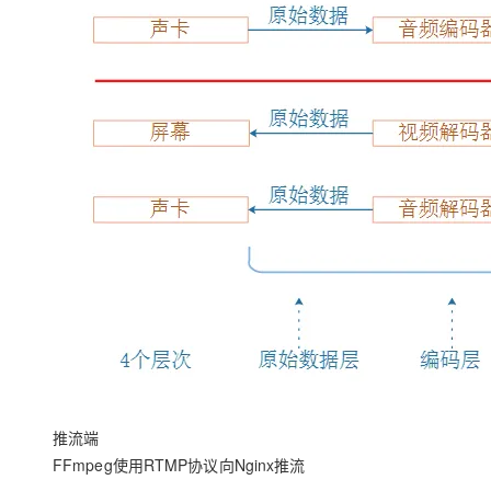
大模型解决方案
迁移与运维管理
快速部署 Dify，高效搭建 
专有云
10 分钟在聊天系统中增加
推流端
FFmpeg使用RTMP协议向Nginx推流