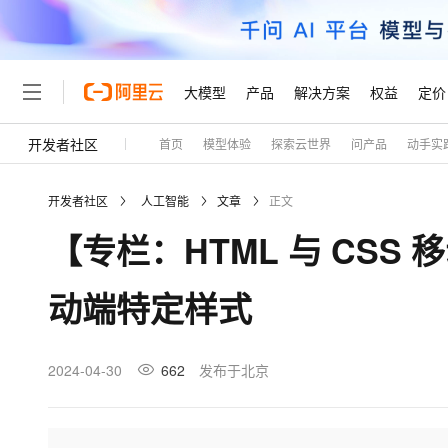
大模型
产品
解决方案
权益
定价
开发者社区
首页
模型体验
探索云世界
问产品
动手实
大模型
产品
解决方案
权益
定价
云市场
伙伴
服务
了解阿里云
精选产品
精选解决方案
普惠上云
产品定价
精选商城
成为销售伙伴
售前咨询
为什么选择阿里云
千问AI平台
开发者社区
人工智能
文章
正文
了解云产品的定价详情
大模型服务平台百炼
睿译宝，AI翻译排版一
普惠上云 官方力荐
分销伙伴
在线服务
网站建设
什么是云计算
大
【专栏：HTML 与 CSS
大模型服务与应用平台
上传文档即自动完成翻译和
云服务器38元/年起，超
咨询伙伴
多端小程序
技术领先
云上成本管理
售后服务
轻量应用服务器
GLM-5.2：长任务时代
官方推荐返现计划
大模型
精选产品
精选解决方案
Salesforce 国际版订阅
稳定可靠
动端特定样式
管理和优化成本
推荐新用户得奖励，单订单
销售伙伴合作计划
自助服务
友盟天域
安全合规
人工智能与机器学习
AI
文本生成
云数据库 RDS
Hermes Agent，打造
云工开物
无影生态合作计划
在线服务
观测云
分析师报告
自主进化，持久记忆，越用
高校专属算力普惠，学生认
计算
互联网应用开发
2024-04-30
662
发布于北京
Qwen3.8-Max
HOT
Salesforce On Alibaba C
工单服务
Tuya 物联网平台阿里云
研究报告与白皮书
人工智能平台 PAI
快速拥有专属 OpenClaw
大模
Consulting Partner 合
大数据
容器
智能体时代全能旗舰模型
免费试用
短信专区
一站式AI开发、训练和推
蓝凌 OA
AI 大模型销售与服务生
现代化应用