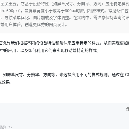
Deepseek-v4-pro
HappyHors
发中至关重要，它基于设备特性（如屏幕尺寸、分辨率、方向）应用特定样
同享
万小智 AI 建站低至 15元/月
Qoder CN
AI 短剧/漫剧
云原生数据库 
快递物流查询
WordPress
成为服务伙
高校合作
dth: 600px)`，当屏幕宽度小于或等于600px时应用相应样式。常见条件
点，立即开启云上创新
覆盖公网/内网、递归/权威、移动APP等全场景解析服务
送.CN域名，送备案服务码
基于千问大模型等，支持代码智能生成、研发智能问答
AI助力短剧
态智能体模型
旗舰 MoE 大模型，百万上下文与顶尖推理能力
图生视频，流
Ubuntu
局、导航菜单优化、图片加载及字体调整。在实践中，需注意保持查询简
服务生态伙伴
云工开物
企业应用
Works
Night Plan 支持 Qwen 3.8-Max
云原生大数据计算服务 MaxCompute
AI 办公
容器服务 Kub
NEW
动端用户体验，创造更优秀的网页设计。
GLM-5.2
Wan2.7-T
Red Hat
30+ 款产品免费体验
Data Agent 驱动的一站式 Data+AI 开发治理平台
夜间 5 折，Qwen/Meoo/TokenPlan 客户专享
面向分析的企业级SaaS模式云数据仓库
AI智能应用
提供一站式管
科研合作
视觉 Coding、空间感知、多模态思考等全面升级
1M上下文，专为长程任务能力而生
ERP
堂（旗舰版）
SUSE
智能客服
。它允许我们根据不同的设备特性和条件来应用特定的样式，从而实现更加
CRM
防护产品
2个月
自动承接线索
开发中的应用，以及如何利用它们来实现移动端特定的样式。
建站小程序
OA 办公系统
AI 应用构建
大模型原生
力提升
财税管理
模板建站
Qoder
大模型服务平台百炼-应用模版
HOT
NEW
面向真实软件
个人版上线、团队版降价；千问3.8-Max首发发尝鲜
丰富多元化的应用模版和解决方案
，如屏幕尺寸、分辨率、方向等，来选择应用不同的样式规则。通过在 CS
400电话
定制建站
式效果。
万有无界
大模型服务平台百炼-智能体
方案
广告营销
模板小程序
的模型效果
灵活可视化地构建企业级 Agent
：
定制小程序
秒悟
人工智能平台 PAI
APP 开发
云端极速 AI 
新一代 AI 视频生成模型，深度适配广告营销等场景
AI Native 的算法工程平台，一站式完成建模、训练、推理服务部署
建站系统
则 */