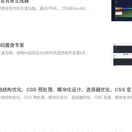
渐变背景生成器
这是一个由AI生成的完整CSS渐变生成器项目，具备可视化交互、实时预览和代码生成功能。通过HTML、CSS和JavaScript实现，支持线性与径向渐变，提供随机生成和复制代码功能。项目展示了AI编程助手在快速原型开发、教学辅助和设计系统集成中的应用价值。其智能上下文感知、全链路代码生成和决策能力，为开发者提供了高效工具支持，助力从样板代码中解放创造力。附带优化方向如增强渐变类型、智能推荐系统及工程化改进，进一步拓展了应用场景。
代码瘦身专家
本文展示了AI编程从概念到实践的革命性突破，以一个CSS代码优化工具为例，说明AI如何在3分钟内完成传统开发需2天的任务。文章详细解析了AI在垂直领域工具开发、高频技术场景覆盖及代码维护优化中的应用，并探讨了智能上下文感知、模式识别优化等核心功能。同时，面对语义理解与逻辑验证等挑战，AI结合开发者补充规则，实现人机协同。最终总结指出，AI编程并非取代开发者，而是助力效率提升，推动“需求即代码”的未来方向，开启软件开发新纪元。