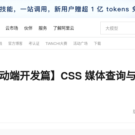
云市场
伙伴
服务
了解阿里云
践
官方博客
考认证
TIANCHI大赛
活动广场
下载
AI 特惠
数据与 API
成为产品伙伴
企业增值服务
最佳实践
价格计算器
AI 场景体
基础软件
产品伙伴合
阿里云认证
市场活动
配置报价
大模型
自助选配和估算价格
步到位
智启 AI 普惠权益
产品生态集成认证中心
企业支持计划
云上春晚
域名与网站
Qwen Audio：打造专属 AI 语音助手
千问官方 MaaS 平台，为开发者和 Agent 而生，新用户赠送 1 亿 + tokens 额度
一句话生成原生
AI Coding
阿里云Maa
2026 阿里云
云服务器 E
为企业打
数据集
Windows
大模型认证
模型
NEW
NEW
 移动端开发篇】CSS 媒体查询
格式还原
值低价云产品抢先购
至高享 1亿+免费 tokens，加速 Al 应用落地
提供智能易用的域名与建站服务
Qwen-Audio-3.0-Realtime 端到端实时语音角色扮演
输入一句话想法,
智能编程，一键
安全可靠、
产品生态伙伴
专家技术服务
云上奥运之旅
弹性计算合作
阿里云中企出
手机三要素
宝塔 Linux
全部认证
价格优势
开源旗舰模型
即刻拥有 DeepSeek-V4-Pro
阿里云 OPC 创新助力计划
千问大模型
一键部署幻兽
AI 电商营销
对象存储 O
大模型
产品生态伙伴工作台
企业增值服务台
云栖战略参考
云存储合作计
云栖大会
身份实名认证
CentOS
训练营
推动算力普惠，释放技术红利
最高返9万
真正可用的 1M 上下文,一次完成代码全链路开发
快速构建应用程序和网站，即刻迈出上云第一步
轻松解锁专属 DeepSeek-V4-Pro
至高百万元 Token 补贴，加速一人公司成长
多元化、高性能、安全可靠的大模型服务
一键购买专属
从图文生成到
云上的中国
数据库合作计
活动全景
短信
Docker
图片和
自进化智能体
5 分钟轻松部署专属 QwenPaw
Token Plan 模型订阅计划
数字证书管理服务（原SSL证书）
高效搭建 AI
AI 广告创作
无影云电脑
企业成长
NEW
HOT
信息公告
看见新力量
云网络合作计
OCR 文字识别
JAVA
越聪明
证享300元代金券
全托管，含MySQL、PostgreSQL、SQL Server、MariaDB多引擎
Qwen3.8-Max 首发尝鲜，限时加量 10 倍，夜间低至2折
实现全站 HTTPS，呈现可信的 Web 访问
从聊天伙伴进化为能主动干活的本地数字员工
图文、视频一
随时随地安
魔搭 Mode
Kimi-K3
HappyHors
NEW
loud
服务实践
官网公告
金融模力时刻
Salesforce O
版
发票查验
全能环境
Claude Code + GStack 打造工程团队
千问办公，限时限量积分加倍
Qoder
低代码高效构
AI 建站
短信服务
型
NEW
作计划
Kimi 最新旗舰模型，长程编程与推理利器
让文字生成流
计划
创新中心
魔搭 ModelSc
健康状态
理服务
让AI从“聊天伙伴”进化为能干活的“数字员工”
安装技能 GStack，拥有专属 AI 工程团队
你的AI工作搭子，覆盖日常办公高频场景
面向真实软件的智能体编程平台
0 代码专业建
客户案例
天气预报查询
操作系统
态合作计划