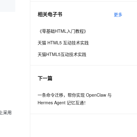
相关电子书
更多
息提取
与 AI 智能体进行实时音视频通话
从文本、图片、视频中提取结构化的属性信息
构建支持视频理解的 AI 音视频实时通话应用
《零基础HTML入门教程》
t.diy 一步搞定创意建站
构建大模型应用的安全防护体系
天猫 HTML5 互动技术实践
通过自然语言交互简化开发流程,全栈开发支持
通过阿里云安全产品对 AI 应用进行安全防护
天猫HTML5互动技术实践
下一篇
一条命令迁移，帮你实现 OpenClaw 与
Hermes Agent 记忆互通！
上采用