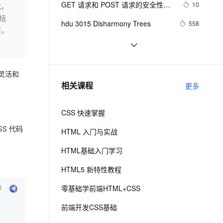
安全
GET 请求和 POST 请求的安全性有
我要投诉
e-1.1-I2V
Cosyvoice-V3-Flash
10
式，
PolarDB
上云场景组合购
伴
Qoder CN V1.7.0 发布
何区别？
包括
漫剧创作，剧本、分镜、视频高效生成
100%兼容MySQL、PostgreSQL，兼容Oracle，支持集中和分布式
覆盖90%+业务场景，专享组合折扣价
畅自然，细节丰富
高表现力语音合成大模型，语音克隆听感自然
VPN
hdu 3015 Disharmony Trees
558
洁，
ernetes 版 ACK
云聚AI 严选权益
云安全中心 AI BAS 智能自动
SSL 证书
perl--CGI编程之Apache服务器安装配
1
2V
Fun-ASR
，一键激活高效办公新体验
理容器应用的 K8s 服务
精选AI产品，从模型到应用全链提效
化模拟渗透攻击产品发布
置
文戏情感细腻自然，动作戏激烈拳拳到肉，实现更强表演能力
支持中英文自由切换，具备更强的噪声鲁棒性
堡垒机
如何绑定多个action到一个slot
456
AI 用量加速计划
DataWorks ChatBI 会话支持
灵活和
防火墙
、识别商机，让客服更高效、服务更出色。
结构struct(值类型)在实际应用要注
新老同享，达量后返
上传临时文件分析
620
相关课程
更多
意的二点:
主机安全
应用
CSS 快速掌握
千问办公
NEW
AI 应用及服务市场
的智能体编程平台
一站式AI生产力平台
S 代码
HTML 入门与实战
AI 应用
伶鹊
HTML基础入门学习
企业级人与Agent协作平台，接入和调度多个数字员工
智能客服平台，对话机器人、对话分析、智能外呼
大模型
HTML5 新特性教程
大模型服务平台百炼 - 全妙
自然语言处理
零基础学前端HTML+CSS
应用创作平台
多模态内容创作工具，已接入 DeepSeek
数据标注
前端开发CSS基础
机器学习