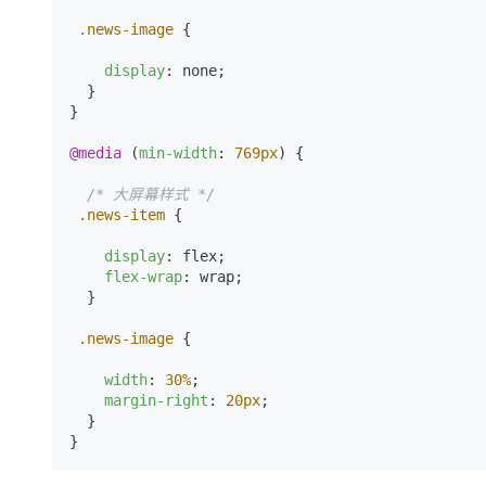
.news-image
 {

display
: none;

  }

}

@media
 (
min-width
: 
769px
) {

/* 大屏幕样式 */
.news-item
 {

display
: flex;

flex-wrap
: wrap;

  }

.news-image
 {

width
: 
30%
;

margin-right
: 
20px
;

  }
