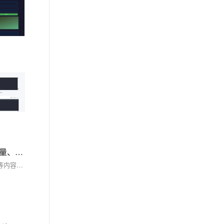
高效的 HTML 与 CSS 编写技巧，涵盖语义化标签、文档结构优化、CSS 预处理、模块化设计、选择器优化、CSS 变量、媒体查询等内容
本文深入探讨了高效的 HTML 与 CSS 编写技巧，涵盖语义化标签、文档结构优化、CSS 预处理、模块化设计、选择器优化、CSS 变量、媒体查询等内容，旨在提升开发效率、网站性能和用户体验。