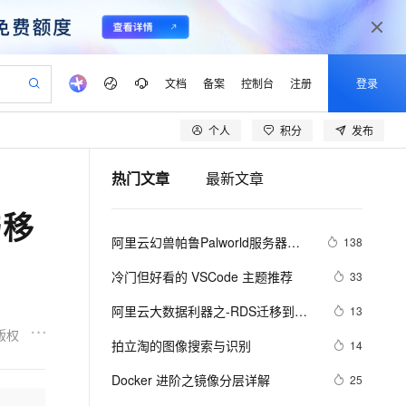
文档
备案
控制台
注册
登录
个人
积分
发布
验
作计划
器
AI 活动
专业服务
服务伙伴合作计划
开发者社区
加入我们
产品动态
服务平台百炼
阿里云 OPC 创新助力计划
热门文章
最新文章
一站式生成采购清单，支持单品或批量购买
可编辑精美 PPT 文稿
S产品伙伴计划（繁花）
峰会
CS
造的大模型服务与应用开发平台
Agency Agents：拥有专属领域专家
AI 生产力先锋
Al MaaS 服务伙伴赋能合作
域名
博文
Careers
PolarDB Agentic Database
至高可申请百万元
与移
 轻松生成专业的 PPT
开启高性价比 AI 编程新体验
弹性可伸缩的云计算服务
先锋实践拓展 AI 生产力的边界
发布
多领域专家智能体,一键组建 AI 虚拟交付团队
Token 补贴，五大权
计划
海大会
伙伴信用分合作计划
商标
问答
社会招聘
阿里云幻兽帕鲁Palworld服务器配
138
益加速 OPC 成功
帕鲁游戏服务器
SS
HappyHorse 打造一站式影视创作平台
飞天发布时刻
HOT
秒悟 Meoo CLI 支持一键部
划
备案
电子书
校园招聘
置及价格整理（2024年版）
联机服务器，轻松开启游戏
视频创作，一键激活电商全链路生产力
稳定、安全、高性价比、高性能的云存储服务
所见，即是所愿
署项目至阿里云账号
可视化编排打通从文字构思到成片全链路闭环
更多支持
冷门但好看的 VSCode 主题推荐
33
划
公司注册
镜像站
视频生成
语音识别与合成
 智能体与工作流应用
漫剧工坊：一站式动画创作平台
AI 实训营
Flink OSS 支持
阿里云大数据利器之-RDS迁移到
13
合作伙伴培训与认证
划
上云迁移
站生成，高效打造优质广告素材
全接入的云上超级电脑
通过阿里云百炼高效搭建AI应用,助力高效开发
快速生产连贯的高质量长漫剧
从基础到进阶，Agent 创客手把手教你
AssumeRole 角色自定义
Maxcompute实现动态分区
版权
lScope
我要反馈
e-1.1-T2V
Qwen3-TTS-Flash
拍立淘的图像搜索与识别
14
查询合作伙伴
n Alibaba Cloud ISV 合作
代维服务
建企业门户网站
10 分钟搭建微信、支付宝小程序
百炼 Qwen3.7-Flash 系列模
畅细腻的高质量视频
离线语音合成大模型，多语言方言自适应，低延迟高稳定
创新加速
Docker 进阶之镜像分层详解
ope
登录合作伙伴管理后台
25
我要建议
站，无忧落地极速上线
以可视化方式快速构建移动和 PC 门户网站
国内短信简单易用，安全可靠，秒级触达，全球覆盖200+国家和地区。
高效部署网站，快速应用到小程序
型发布