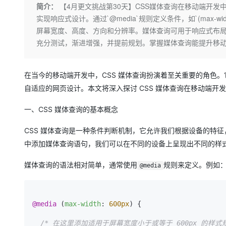
存储
天池大赛
Qwen3.7-Plus
简介：
【4月更文挑战第30天】CSS媒体查询在移动端开
云解析DNS
解决方案免费试用 新老
电子合同
实现响应式设计。通过`@media`规则定义条件，如`(max-wi
最高领取价值200元试用
能看、能想、能动手的多模
安全
网络与CDN
AI 算法大赛
畅捷通
屏幕宽度、高度、方向和分辨率。媒体查询可用于响应式布
大数据开发治理平台 Data
AI 产品 免费试用
网络
安全
云开发大赛
充分测试，渐进增强，并提前规划。掌握媒体查询能提升移
Qwen3-VL-Plus
Tableau 订阅
1亿+ 大模型 tokens 和 
可观测
入门学习赛
中间件
AI空中课堂在线直播课
云防火墙
140+云产品 免费试用
在当今的移动端开发中，CSS 媒体查询扮演着至关重要的角色
上云与迁云
云原生的云上边界网络安全
产品新客免费试用，最长1
数据库
自适应的网页设计。本文将深入探讨 CSS 媒体查询在移动端
生态解决方案
大模型服务
企业出海
大模型ACA认证体验
大数据计算
一、CSS 媒体查询的基本概念
助力企业全员 AI 认知与能
行业生态解决方案
千问AI平台-Token Plan
政企业务
媒体服务
CSS 媒体查询是一种条件判断机制，它允许我们根据设备的特征
开发者生态解决方案
中添加媒体查询语句，我们可以在不同的设备上呈现出不同的样
企业服务与云通信
千问AI平台-模型体验
AI 开发和 AI 应用解决
在线体验全尺寸、多种模态
域名与网站
媒体查询的语法相对简单，通常使用
规则来定义。例如
@media
Happy 系列大模型
终端用户计算
@media
 (
max-width
: 
600px
) {

Serverless
/* 在这里添加适用于屏幕宽度小于或等于 600px 的样式规
开发工具