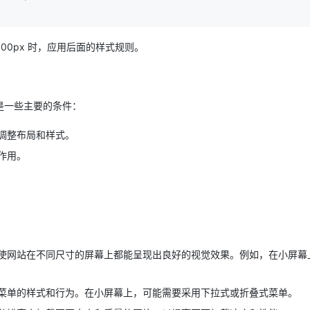
AI 应用
10分钟微调：让0.6B模型媲美235B模
多模态数据信
00px 时，应用后面的样式规则。
型
依托云原生高可用架构,实现Dify私有化部署
用1%尺寸在特定领域达到大模型90%以上效果
一个 AI 助手
超强辅助，Bol
即刻拥有 DeepSeek-R1 满血版
在企业官网、通讯软件中为客户提供 AI 客服
是一些主要的条件：
多种方案随心选，轻松解锁专属 DeepSeek
调整布局和样式。
作用。
使网站在不同尺寸的屏幕上都能呈现出良好的视觉效果。例如，在小屏幕
菜单的样式和行为。在小屏幕上，可能需要采用下拉式或折叠式菜单。