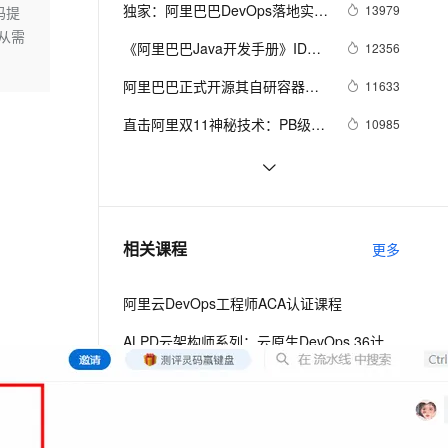
安全
我要投诉
e-1.1-I2V
Cosyvoice-V3-Flash
独家：阿里巴巴DevOps落地实践
13979
码提
PolarDB
上云场景组合购
Milvus 弹性伸缩功能新增节
伴
玩法及思路解析
从需
漫剧创作，剧本、分镜、视频高效生成
100%兼容MySQL、PostgreSQL，兼容Oracle，支持集中和分布式
覆盖90%+业务场景，专享组合折扣价
点支持范围
畅自然，细节丰富
高表现力语音合成大模型，语音克隆听感自然
VPN
《阿里巴巴Java开发手册》IDEA
12356
插件与Eclipse插件使用指南
ernetes 版 ACK
云聚AI 严选权益
AI 原生数据库服务发布
SSL 证书
阿里巴巴正式开源其自研容器技
2V
Fun-ASR
11633
，一键激活高效办公新体验
理容器应用的 K8s 服务
精选AI产品，从模型到应用全链提效
Agent 数据网关
术Pouch
文戏情感细腻自然，动作戏激烈拳拳到肉，实现更强表演能力
支持中英文自由切换，具备更强的噪声鲁棒性
堡垒机
直击阿里双11神秘技术：PB级大
10985
AI 用量加速计划
云原生数据库 PolarDB
规模文件分发系统“蜻蜓”
防火墙
、识别商机，让客服更高效、服务更出色。
新老同享，达量后返
Agentic Database 发布
双11黑科技，阿里百万级服务器
10347
自动化运维系统StarAgent揭秘
主机安全
应用
《码出高效：Java 开发手册》正
9334
式发布，83行代码计划启动
千问办公
NEW
实战：阿里巴巴 DevOps 转型后的
7279
AI 应用及服务市场
相关课程
更多
的智能体编程平台
一站式AI生产力平台
运维平台建设
AI 应用
伶鹊
阿里云DevOps工程师ACA认证课程
企业级人与Agent协作平台，接入和调度多个数字员工
智能客服平台，对话机器人、对话分析、智能外呼
大模型
ALPD云架构师系列：云原生DevOps 36计 -阿里云云效出品
大模型服务平台百炼 - 全妙
自然语言处理
应用创作平台
多模态内容创作工具，已接入 DeepSeek
数据标注
相关电子书
更多
机器学习