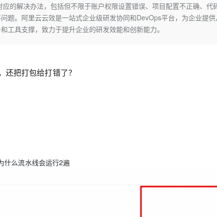
Deepseek-v4-pro
HappyHors
对应的解决办法，包括但不限于账户权限设置错误、项目配置不正确、代
同享
万小智 AI 建站低至 15元/月
Qoder CN
AI 短剧/漫剧
云原生数据库 
快递物流查询
WordPress
成为服务伙
高校合作
问题。阿里云云效是一站式企业级研发协同和DevOps平台，为企业提供
点，立即开启云上创新
覆盖公网/内网、递归/权威、移动APP等全场景解析服务
送.CN域名，送备案服务码
基于千问大模型等，支持代码智能生成、研发智能问答
AI助力短剧
态智能体模型
旗舰 MoE 大模型，百万上下文与顶尖推理能力
图生视频，流
Ubuntu
务和工具支撑，致力于提升企业的研发效能和创新能力。
服务生态伙伴
云工开物
企业应用
Works
Night Plan 支持 Qwen 3.8-Max
云原生大数据计算服务 MaxCompute
AI 办公
容器服务 Kub
NEW
GLM-5.2
Wan2.7-T
Red Hat
30+ 款产品免费体验
Data Agent 驱动的一站式 Data+AI 开发治理平台
夜间 5 折，Qwen/Meoo/TokenPlan 客户专享
面向分析的企业级SaaS模式云数据仓库
AI智能应用
提供一站式管
科研合作
视觉 Coding、空间感知、多模态思考等全面升级
1M上下文，专为长程任务能力而生
ERP
堂（旗舰版）
SUSE
智能客服
，还把打包给打错了？
CRM
防护产品
2个月
自动承接线索
建站小程序
OA 办公系统
AI 应用构建
大模型原生
？
力提升
财税管理
模板建站
Qoder
大模型服务平台百炼-应用模版
HOT
NEW
面向真实软件
个人版上线、团队版降价；千问3.8-Max首发发尝鲜
丰富多元化的应用模版和解决方案
400电话
定制建站
万有无界
大模型服务平台百炼-智能体
方案
广告营销
模板小程序
的模型效果
灵活可视化地构建企业级 Agent
定制小程序
为什么流水线会运行2遍
秒悟
人工智能平台 PAI
APP 开发
云端极速 AI 
新一代 AI 视频生成模型，深度适配广告营销等场景
AI Native 的算法工程平台，一站式完成建模、训练、推理服务部署
建站系统