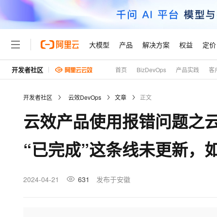
大模型
产品
解决方案
权益
定价
开发者社区
首页
BizDevOps
产品实践
客
大模型
产品
解决方案
权益
定价
云市场
伙伴
服务
了解阿里云
精选产品
精选解决方案
普惠上云
产品定价
精选商城
成为销售伙伴
售前咨询
为什么选择阿里云
千问AI平台
开发者社区
云效DevOps
文章
正文
了解云产品的定价详情
大模型服务平台百炼
千问办公，解锁你的工作
普惠上云 官方力荐
分销伙伴
在线服务
网站建设
什么是云计算
大
云效产品使用报错问题之
大模型服务与应用平台
企业级Agent产品，直接
云服务器38元/年起，超
咨询伙伴
多端小程序
技术领先
云上成本管理
售后服务
轻量应用服务器
Agency Agents：拥
官方推荐返现计划
大模型
精选产品
精选解决方案
Salesforce 国际版订阅
稳定可靠
“已完成”这条线未更新，
管理和优化成本
推荐新用户得奖励，单订单
销售伙伴合作计划
自助服务
友盟天域
安全合规
人工智能与机器学习
AI
文本生成
云数据库 RDS
HappyHorse 打造一
云工开物
无影生态合作计划
在线服务
观测云
分析师报告
高校专属算力普惠，学生认
计算
互联网应用开发
2024-04-21
631
发布于安徽
Qwen3.8-Max
HOT
Salesforce On Alibaba C
工单服务
Tuya 物联网平台阿里云
研究报告与白皮书
人工智能平台 PAI
快速拥有专属 OpenClaw
大模
Consulting Partner 合
大数据
容器
智能体时代全能旗舰模型
免费试用
短信专区
一站式AI开发、训练和推
蓝凌 OA
AI 大模型销售与服务生
现代化应用