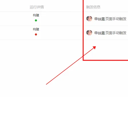
AI 应用
10分钟微调：让0.6B模型媲美235B模
多模态数据信
型
依托云原生高可用架构,实现Dify私有化部署
用1%尺寸在特定领域达到大模型90%以上效果
一个 AI 助手
超强辅助，Bol
即刻拥有 DeepSeek-R1 满血版
在企业官网、通讯软件中为客户提供 AI 客服
多种方案随心选，轻松解锁专属 DeepSeek