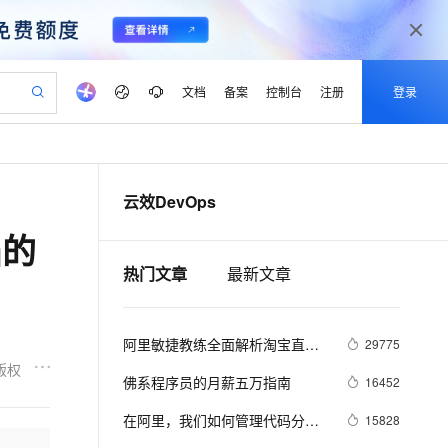
文档
备案
控制台
注册
登录
验
作计划
器
AI 活动
专业服务
服务伙伴合作计划
开发者社区
加入我们
产品动态
服务平台百炼
阿里云 OPC 创新助力计划
云效DevOps
一站式生成采购清单，支持单品或批量购买
io：打造专属 AI 语音助手
S产品伙伴计划（繁花）
峰会
CS
造的大模型服务与应用开发平台
一句话生成原生可编辑精美 PPT 文稿
AI 生产力先锋
Al MaaS 服务伙伴赋能合作
域名
博文
Careers
至高可申请百万元
Qwen3.8-Max 模型上线
陷的
开启高性价比 AI 编程新体验
弹性可伸缩的云计算服务
Qwen-Audio-3.0-Realtime 端到端实时语音角色扮演
输入一句话想法, 轻松生成专业的 PPT
先锋实践拓展 AI 生产力的边界
Token 补贴，五大权
计划
海大会
伙伴信用分合作计划
商标
问答
社会招聘
热门文章
最新文章
益加速 OPC 成功
eek-V4-Pro
SS
一键部署幻兽帕鲁游戏服务器
飞天发布时刻
HOT
Open Search 向量检索版支
划
备案
电子书
校园招聘
pSeek-V4-Pro
视频创作，一键激活电商全链路生产力
稳定、安全、高性价比、高性能的云存储服务
一键购买专属联机服务器，轻松开启游戏
所见，即是所愿
持视频检索 Pipeline 功能
更多支持
划
公司注册
镜像站
视频生成
语音识别与合成
专属 QwenPaw
漫剧工坊：一站式动画创作平台
AI 实训营
HOT
应用身份服务 (IDaaS)
阿里敏捷教练全面解析淘宝直播
29775
合作伙伴培训与认证
划
上云迁移
站生成，高效打造优质广告素材
全接入的云上超级电脑
从聊天伙伴进化为能主动干活的本地数字员工
快速生产连贯的高质量长漫剧
从基础到进阶，Agent 创客手把手教你
OpenClaw 管理能力上线
敏捷实践之路
版权
lScope
我要反馈
e-1.1-T2V
Qwen3-TTS-Flash
佛系程序员的月薪五万指南
16452
查询合作伙伴
n Alibaba Cloud ISV 合作
代维服务
建企业门户网站
10 分钟搭建微信、支付宝小程序
MaxCompute MaxFrame 提
畅细腻的高质量视频
离线语音合成大模型，多语言方言自适应，低延迟高稳定
创新加速
ope
在阿里，我们如何管理代码分
登录合作伙伴管理后台
我要建议
15828
站，无忧落地极速上线
以可视化方式快速构建移动和 PC 门户网站
国内短信简单易用，安全可靠，秒级触达，全球覆盖200+国家和地区。
高效部署网站，快速应用到小程序
供自动弹性内存功能
支？