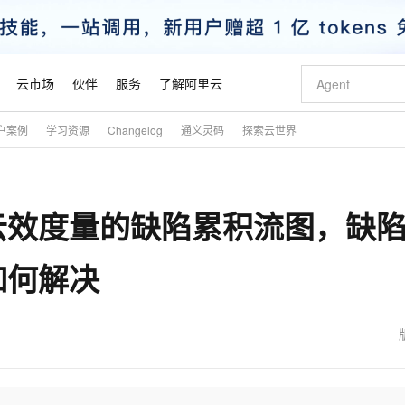
云市场
伙伴
服务
了解阿里云
户案例
学习资源
Changelog
通义灵码
探索云世界
AI 特惠
数据与 API
成为产品伙伴
企业增值服务
最佳实践
价格计算器
AI 场景体
基础软件
产品伙伴合
阿里云认证
市场活动
配置报价
大模型
自助选配和估算价格
新方式
睿译宝，AI翻译排版一步到位
智启 AI 普惠权益
产品生态集成认证中心
企业支持计划
云上春晚
域名与网站
千问官方 MaaS 平台，为开发者和 Agent 而生，新用户赠送 1 亿 + tokens 额度
Qwen Aud
AI Coding
阿里云Maa
2026 阿里云
云服务器 E
为企业打
数据集
Windows
大模型认证
模型
NEW
NEW
云效度量的缺陷累积流图，缺
交付可用成果
值低价云产品抢先购
上传文档即自动完成翻译和格式还原
至高享 1亿+免费 tokens，加速 Al 应用落地
提供智能易用的域名与建站服务
智能编程，一键
安全可靠、
产品生态伙伴
专家技术服务
云上奥运之旅
弹性计算合作
阿里云中企出
手机三要素
宝塔 Linux
全部认证
价格优势
有专属领域专家
GLM-5.2：长任务时代开源旗舰模型
阿里云 OPC 创新助力计划
千问大模型
即刻拥有 DeepS
AI 电商营销
对象存储 O
大模型
产品生态伙伴工作台
企业增值服务台
云栖战略参考
云存储合作计
云栖大会
身份实名认证
CentOS
训练营
如何解决
推动算力普惠，释放技术红利
最高返9万
多领域专家智能体,一键组建 AI 虚拟交付团队
快速构建应用程序和网站，即刻迈出上云第一步
至高百万元 Token 补贴，加速一人公司成长
多元化、高性能、安全可靠的大模型服务
真正可用的 1M 上下文,一次完成代码全链路开发
轻松解锁专属 Dee
从图文生成到
云上的中国
数据库合作计
活动全景
短信
Docker
图片和
站式影视创作平台
Hermes Agent，打造自进化智能体
Token Plan 模型订阅计划
数字证书管理服务（原SSL证书）
5 分钟轻松部署
AI 广告创作
无影云电脑
企业成长
NEW
信息公告
看见新力量
云网络合作计
OCR 文字识别
JAVA
证享300元代金券
可视化编排打通从文字构思到成片全链路闭环
全托管，含MySQL、PostgreSQL、SQL Server、MariaDB多引擎
自主进化，持久记忆，越用越聪明
Qwen3.8-Max 首发尝鲜，限时加量 10 倍，夜间低至2折
实现全站HTTPS，呈现可信的WEB访问
图文、视频一
随时随地安
魔搭 Mode
Kimi-K3
HappyHors
NEW
loud
服务实践
官网公告
金融模力时刻
Salesforce O
版
发票查验
全能环境
Claude Code + GStack 打造工程团队
千问办公，限时限量积分加倍
Qoder
低代码高效构
AI 建站
短信服务
型
NEW
作计划
Kimi 最新旗舰模型，长程编程与推理利器
让文字生成流
计划
创新中心
魔搭 ModelSc
健康状态
理服务
让AI从“聊天伙伴”进化为能干活的“数字员工”
安装技能 GStack，拥有专属 AI 工程团队
你的AI工作搭子，覆盖日常办公高频场景
面向真实软件的智能体编程平台
0 代码专业建
客户案例
天气预报查询
操作系统
态合作计划