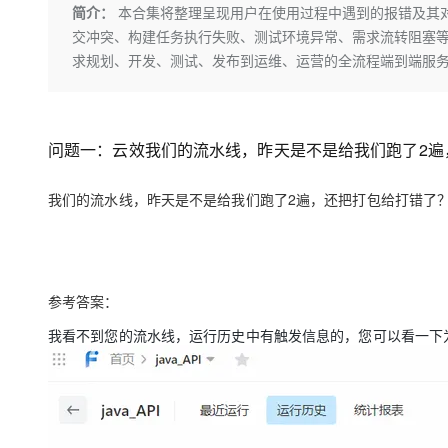
存储
天池大赛
Qwen3.7-Plus
简介：
本合集将整理呈现用户在使用过程中遇到的报错及其
云解析DNS
解决方案免费试用 新老
电子合同
交冲突、构建任务执行失败、测试环境异常、需求流转阻塞等
最高领取价值200元试用
能看、能想、能动手的多模
安全
网络与CDN
AI 算法大赛
畅捷通
求规划、开发、测试、发布到运维、运营的全流程端到端服
大数据开发治理平台 Data
AI 产品 免费试用
网络
安全
云开发大赛
Qwen3-VL-Plus
Tableau 订阅
1亿+ 大模型 tokens 和 
可观测
入门学习赛
中间件
AI空中课堂在线直播课
云防火墙
140+云产品 免费试用
问题一：云效我们的流水线，昨天是不是给我们跑了2遍
上云与迁云
云原生的云上边界网络安全
产品新客免费试用，最长1
数据库
生态解决方案
大模型服务
企业出海
我们的流水线，昨天是不是给我们跑了2遍，还把打包给打错了
大模型ACA认证体验
大数据计算
助力企业全员 AI 认知与能
行业生态解决方案
千问AI平台-Token Plan
政企业务
媒体服务
开发者生态解决方案
企业服务与云通信
千问AI平台-模型体验
AI 开发和 AI 应用解决
参考答案：
在线体验全尺寸、多种模态
域名与网站
我看不到您的流水线，运行历史中有触发信息的，您可以看一下
Happy 系列大模型
终端用户计算
Serverless
开发工具