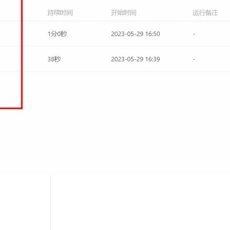
云效助力企业软件供应链生产效能提升
息提取
与 AI 智能体进行实时音视频通话
云效 DevOps 客户案例集（公共云）
从文本、图片、视频中提取结构化的属性信息
构建支持视频理解的 AI 音视频实时通话应用
云效专有云服务手册下载（2019最新版）
t.diy 一步搞定创意建站
构建大模型应用的安全防护体系
通过自然语言交互简化开发流程,全栈开发支持
通过阿里云安全产品对 AI 应用进行安全防护
下一篇
一条命令迁移，帮你实现 OpenClaw 与
Hermes Agent 记忆互通！