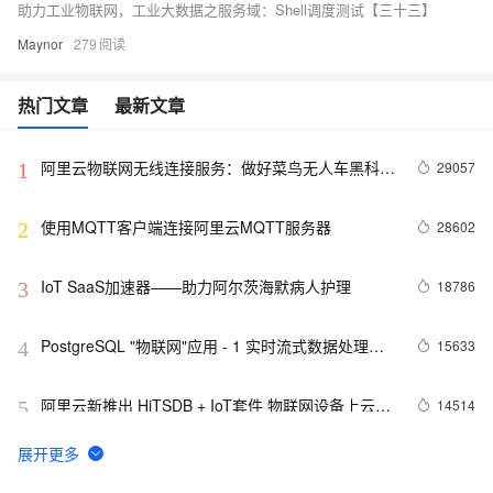
助力工业物联网，工业大数据之服务域：Shell调度测试【三十三】
Maynor
279
热门文章
最新文章
阿里云物联网无线连接服务：做好菜鸟无人车黑科技
29057
1
的幕后英雄
使用MQTT客户端连接阿里云MQTT服务器
28602
2
IoT SaaS加速器——助力阿尔茨海默病人护理
18786
3
PostgreSQL "物联网"应用 - 1 实时流式数据处理案
15633
4
例(万亿每天)
阿里云新推出 HiTSDB + IoT套件 物联网设备上云步
14514
5
入快车道
AIoT设备上云最佳实践集锦【持续更新，建议收藏】
13699
6