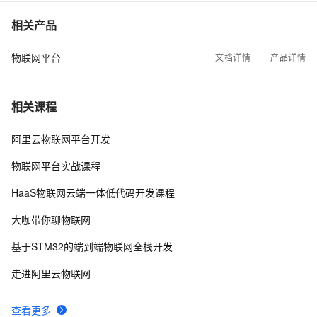
【直播回顾】小眯眼摄像头产品培训 - 物联网爆品推
12994
7
相关产品
荐 - 88大促预告
物联网平台
阿里云物联网消息透传设备端payLoad设置问题
文档详情
产品详情
12908
8
塑云科技：性能突破，基于
12815
9
相关课程
KafKa+OTS+MaxCompute 完成了一次物联网系统
技术重构
AliOS Things 3.0应用笔记：http client简单应用
10848
10
阿里云物联网平台开发
物联网平台实战课程
HaaS物联网云端一体低代码开发课程
大咖带你聊物联网
基于STM32的端到端物联网全栈开发
走进阿里云物联网
查看更多