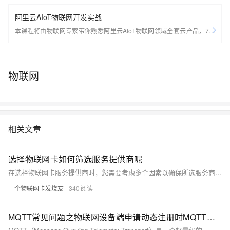
阿里云AIoT物联网开发实战
本课程将由物联网专家带你熟悉阿里云AIoT物联网领域全套云产品，7天
轻松搭建基于Arduino的端到端物联网场景应用。 开始学习前，请先开通
下方两个云产品，让学习更流畅： IoT物联网平台：
https://iot.console.aliyun.com/ LinkWAN物联网络管理平台：
物联网
https://linkwan.console.aliyun.com/service-open
相关文章
选择物联网卡如何筛选服务提供商呢
在选择物联网卡服务提供商时，您需要考虑多个因素以确保所选服务商能够满足您的业务需求，同时提供稳定可靠的服务。以下是一些关键步骤和建议，帮助您筛选物联网卡服务提供商：
一个物联网卡发烧友
340
MQTT常见问题之物联网设备端申请动态注册时MQTT服务不可用如何解决