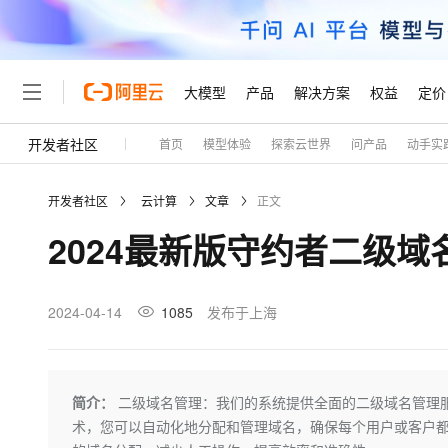
大模型
产品
解决方案
权益
定价
开发者社区
首页
模型体验
探索云世界
问产品
动手实
大模型
产品
解决方案
权益
定价
云市场
伙伴
服务
了解阿里云
精选产品
精选解决方案
普惠上云
产品定价
精选商城
成为销售伙伴
售前咨询
为什么选择阿里云
千问AI平台
开发者社区
云计算
文章
正文
了解云产品的定价详情
大模型服务平台百炼
睿译宝，AI翻译排版一
普惠上云 官方力荐
分销伙伴
在线服务
网站建设
什么是云计算
大
2024最新版守约者二级域
大模型服务与应用平台
上传文档即自动完成翻译和
云服务器38元/年起，超
咨询伙伴
多端小程序
技术领先
云上成本管理
售后服务
轻量应用服务器
GLM-5.2：长任务时代
官方推荐返现计划
大模型
精选产品
精选解决方案
Salesforce 国际版订阅
稳定可靠
管理和优化成本
推荐新用户得奖励，单订单
销售伙伴合作计划
2024-04-14
1085
发布于上海
自助服务
友盟天域
安全合规
人工智能与机器学习
AI
文本生成
云数据库 RDS
Hermes Agent，打造
云工开物
无影生态合作计划
在线服务
观测云
分析师报告
自主进化，持久记忆，越用
高校专属算力普惠，学生认
计算
互联网应用开发
Qwen3.8-Max
HOT
Salesforce On Alibaba C
工单服务
Tuya 物联网平台阿里云
研究报告与白皮书
人工智能平台 PAI
快速拥有专属 OpenClaw
简介：
二级域名管理：我们的系统提供全面的二级域名管理
大模
Consulting Partner 合
大数据
容器
智能体时代全能旗舰模型
免费试用
短信专区
一站式AI开发、训练和推
术，您可以自动化地分配和管理域名，确保每个用户或客户都
蓝凌 OA
AI 大模型销售与服务生
现代化应用