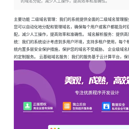
存储
天池大赛
的域名分配，减少人工操作，提高效率和准确性。
Qwen3.7-Plus
云解析DNS
解决方案免费试用 新老
电子合同
最高领取价值200元试用
能看、能想、能动手的多模
安全
网络与CDN
AI 算法大赛
畅捷通
主要功能 二级域名管理：我们的系统提供全面的二级域名管理服
大数据开发治理平台 Data
AI 产品 免费试用
网络
安全
云开发大赛
Qwen3-VL-Plus
Tableau 订阅
您可以自动化地分配和管理域名，确保每个用户或客户都能及时
1亿+ 大模型 tokens 和 
可观测
入门学习赛
配，减少人工操作，提高效率和准确性。 域名解析服务：提供高
中间件
AI空中课堂在线直播课
云防火墙
140+云产品 免费试用
统：我们的系统设计考虑到多用户环境，支持多租户使用，每个
上云与迁云
云原生的云上边界网络安全
产品新客免费试用，最长1
数据库
统内置多层安全保护措施，保护您的域名不受威胁。 企业级域
生态解决方案
大模型服务
的定制服务。 云基础域名服务：我们的服务基于云计算平台，保
企业出海
大模型ACA认证体验
大数据计算
助力企业全员 AI 认知与能
行业生态解决方案
千问AI平台-Token Plan
政企业务
媒体服务
开发者生态解决方案
企业服务与云通信
千问AI平台-模型体验
AI 开发和 AI 应用解决
在线体验全尺寸、多种模态
域名与网站
Happy 系列大模型
终端用户计算
Serverless
开发工具