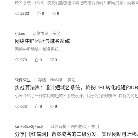
2322
8
9
小Lee
|
网络协议
安全
网络中IP地址与域名系统
网络中IP地址与域名系统
978
3
3
软件求生
|
存储
NoSQL
算法
实战算法篇：设计短域名系统，将长URL转化成短的UR
662
9
9
km7e3sv2j7wok
|
域名解析
网络协议
索引
分享|【红猫网】备案域名的二级分发：实现网站可迁移