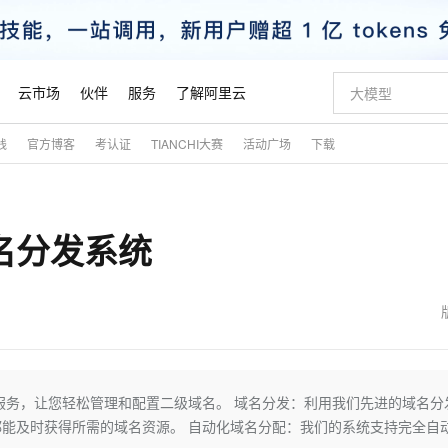
云市场
伙伴
服务
了解阿里云
践
官方博客
考认证
TIANCHI大赛
活动广场
下载
AI 特惠
数据与 API
成为产品伙伴
企业增值服务
最佳实践
价格计算器
AI 场景体
基础软件
产品伙伴合
阿里云认证
市场活动
配置报价
大模型
自助选配和估算价格
步到位
智启 AI 普惠权益
产品生态集成认证中心
企业支持计划
云上春晚
域名与网站
Qwen Audio：打造专属 AI 语音助手
千问官方 MaaS 平台，为开发者和 Agent 而生，新用户赠送 1 亿 + tokens 额度
一句话生成原生
AI Coding
阿里云Maa
2026 阿里云
云服务器 E
为企业打
数据集
Windows
大模型认证
模型
NEW
NEW
名分发系统
格式还原
值低价云产品抢先购
至高享 1亿+免费 tokens，加速 Al 应用落地
提供智能易用的域名与建站服务
Qwen-Audio-3.0-Realtime 端到端实时语音角色扮演
输入一句话想法,
智能编程，一键
安全可靠、
产品生态伙伴
专家技术服务
云上奥运之旅
弹性计算合作
阿里云中企出
手机三要素
宝塔 Linux
全部认证
价格优势
开源旗舰模型
即刻拥有 DeepSeek-V4-Pro
阿里云 OPC 创新助力计划
千问大模型
一键部署幻兽
AI 电商营销
对象存储 O
大模型
产品生态伙伴工作台
企业增值服务台
云栖战略参考
云存储合作计
云栖大会
身份实名认证
CentOS
训练营
推动算力普惠，释放技术红利
最高返9万
真正可用的 1M 上下文,一次完成代码全链路开发
快速构建应用程序和网站，即刻迈出上云第一步
轻松解锁专属 DeepSeek-V4-Pro
至高百万元 Token 补贴，加速一人公司成长
多元化、高性能、安全可靠的大模型服务
一键购买专属
从图文生成到
云上的中国
数据库合作计
活动全景
短信
Docker
图片和
自进化智能体
5 分钟轻松部署专属 QwenPaw
Token Plan 模型订阅计划
数字证书管理服务（原SSL证书）
高效搭建 AI
AI 广告创作
无影云电脑
企业成长
NEW
HOT
信息公告
看见新力量
云网络合作计
OCR 文字识别
JAVA
越聪明
证享300元代金券
全托管，含MySQL、PostgreSQL、SQL Server、MariaDB多引擎
Qwen3.8-Max 首发尝鲜，限时加量 10 倍，夜间低至2折
实现全站HTTPS，呈现可信的WEB访问
从聊天伙伴进化为能主动干活的本地数字员工
图文、视频一
随时随地安
魔搭 Mode
Kimi-K3
HappyHors
NEW
loud
服务实践
官网公告
金融模力时刻
Salesforce O
版
发票查验
全能环境
Claude Code + GStack 打造工程团队
千问办公，限时限量积分加倍
Qoder
低代码高效构
AI 建站
短信服务
服务，让您轻松管理和配置二级域名。 域名分发：利用我们先进的域名分
型
NEW
作计划
Kimi 最新旗舰模型，长程编程与推理利器
让文字生成流
计划
创新中心
魔搭 ModelSc
健康状态
理服务
让AI从“聊天伙伴”进化为能干活的“数字员工”
安装技能 GStack，拥有专属 AI 工程团队
你的AI工作搭子，覆盖日常办公高频场景
面向真实软件的智能体编程平台
0 代码专业建
能及时获得所需的域名资源。 自动化域名分配：我们的系统支持完全自
客户案例
天气预报查询
操作系统
态合作计划