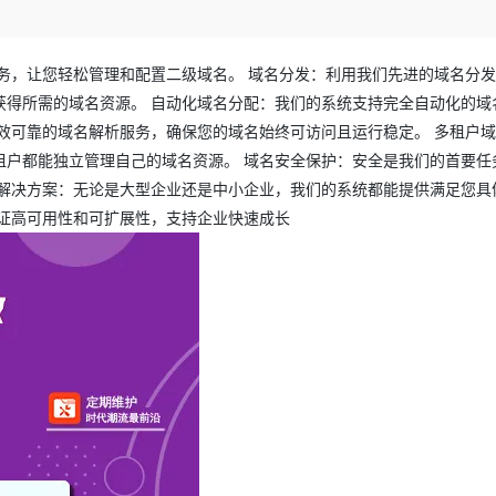
Deepseek-v4-pro
HappyHors
同享
万小智 AI 建站低至 15元/月
Qoder CN
AI 短剧/漫剧
云原生数据库 
快递物流查询
WordPress
成为服务伙
高校合作
点，立即开启云上创新
覆盖公网/内网、递归/权威、移动APP等全场景解析服务
送.CN域名，送备案服务码
基于千问大模型等，支持代码智能生成、研发智能问答
AI助力短剧
态智能体模型
旗舰 MoE 大模型，百万上下文与顶尖推理能力
图生视频，流
Ubuntu
服务生态伙伴
务，让您轻松管理和配置二级域名。 域名分发：利用我们先进的域名分
云工开物
企业应用
Works
Night Plan 支持 Qwen 3.8-Max
云原生大数据计算服务 MaxCompute
AI 办公
容器服务 Kub
NEW
GLM-5.2
Wan2.7-T
Red Hat
获得所需的域名资源。 自动化域名分配：我们的系统支持完全自动化的域
30+ 款产品免费体验
Data Agent 驱动的一站式 Data+AI 开发治理平台
夜间 5 折，Qwen/Meoo/TokenPlan 客户专享
面向分析的企业级SaaS模式云数据仓库
AI智能应用
提供一站式管
科研合作
视觉 Coding、空间感知、多模态思考等全面升级
1M上下文，专为长程任务能力而生
ERP
效可靠的域名解析服务，确保您的域名始终可访问且运行稳定。 多租户
堂（旗舰版）
SUSE
智能客服
租户都能独立管理自己的域名资源。 域名安全保护：安全是我们的首要任
CRM
防护产品
2个月
自动承接线索
名解决方案：无论是大型企业还是中小企业，我们的系统都能提供满足您具
建站小程序
OA 办公系统
AI 应用构建
大模型原生
证高可用性和可扩展性，支持企业快速成长
力提升
财税管理
模板建站
Qoder
大模型服务平台百炼-应用模版
HOT
NEW
面向真实软件
个人版上线、团队版降价；千问3.8-Max首发发尝鲜
丰富多元化的应用模版和解决方案
400电话
定制建站
万有无界
大模型服务平台百炼-智能体
方案
广告营销
模板小程序
的模型效果
灵活可视化地构建企业级 Agent
定制小程序
秒悟
人工智能平台 PAI
APP 开发
云端极速 AI 
新一代 AI 视频生成模型，深度适配广告营销等场景
AI Native 的算法工程平台，一站式完成建模、训练、推理服务部署
建站系统