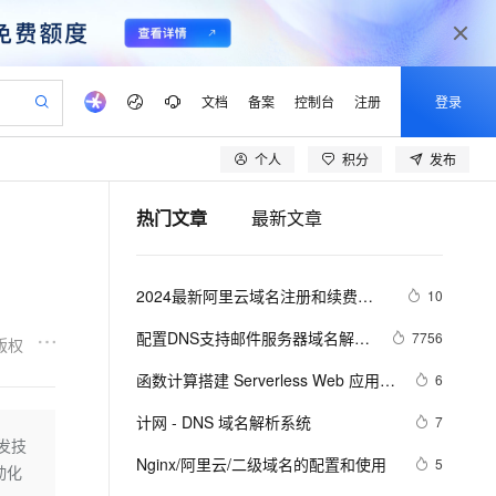
文档
备案
控制台
注册
登录
个人
积分
发布
验
作计划
器
AI 活动
专业服务
服务伙伴合作计划
开发者社区
加入我们
产品动态
服务平台百炼
阿里云 OPC 创新助力计划
热门文章
最新文章
一站式生成采购清单，支持单品或批量购买
可编辑精美 PPT 文稿
S产品伙伴计划（繁花）
峰会
CS
造的大模型服务与应用开发平台
Agency Agents：拥有专属领域专家
AI 生产力先锋
Al MaaS 服务伙伴赋能合作
域名
博文
Careers
至高可申请百万元
Qwen3.8-Max 模型上线
 轻松生成专业的 PPT
开启高性价比 AI 编程新体验
弹性可伸缩的云计算服务
先锋实践拓展 AI 生产力的边界
多领域专家智能体,一键组建 AI 虚拟交付团队
Token 补贴，五大权
计划
海大会
伙伴信用分合作计划
商标
问答
社会招聘
2024最新阿里云域名注册和续费优
10
益加速 OPC 成功
帕鲁游戏服务器
SS
HappyHorse 打造一站式影视创作平台
飞天发布时刻
HOT
Open Search 向量检索版支
划
备案
电子书
校园招聘
惠口令及使用方法
联机服务器，轻松开启游戏
视频创作，一键激活电商全链路生产力
稳定、安全、高性价比、高性能的云存储服务
所见，即是所愿
持视频检索 Pipeline 功能
可视化编排打通从文字构思到成片全链路闭环
更多支持
配置DNS支持邮件服务器域名解
7756
版权
划
公司注册
镜像站
视频生成
语音识别与合成
析，支持别名，反向查找区
 智能体与工作流应用
漫剧工坊：一站式动画创作平台
AI 实训营
应用身份服务 (IDaaS)
函数计算搭建 Serverless Web 应用
6
合作伙伴培训与认证
划
上云迁移
站生成，高效打造优质广告素材
全接入的云上超级电脑
通过阿里云百炼高效搭建AI应用,助力高效开发
快速生产连贯的高质量长漫剧
从基础到进阶，Agent 创客手把手教你
OpenClaw 管理能力上线
（二）- 自定义域名
lScope
我要反馈
e-1.1-T2V
Qwen3-TTS-Flash
计网 - DNS 域名解析系统
7
查询合作伙伴
n Alibaba Cloud ISV 合作
代维服务
建企业门户网站
10 分钟搭建微信、支付宝小程序
发技
MaxCompute MaxFrame 提
畅细腻的高质量视频
离线语音合成大模型，多语言方言自适应，低延迟高稳定
创新加速
Nginx/阿里云/二级域名的配置和使用
ope
登录合作伙伴管理后台
5
我要建议
站，无忧落地极速上线
以可视化方式快速构建移动和 PC 门户网站
国内短信简单易用，安全可靠，秒级触达，全球覆盖200+国家和地区。
高效部署网站，快速应用到小程序
供自动弹性内存功能
动化