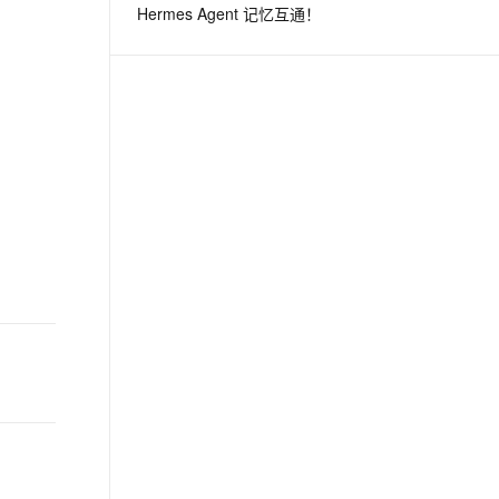
Hermes Agent 记忆互通！
息提取
与 AI 智能体进行实时音视频通话
从文本、图片、视频中提取结构化的属性信息
构建支持视频理解的 AI 音视频实时通话应用
t.diy 一步搞定创意建站
构建大模型应用的安全防护体系
通过自然语言交互简化开发流程,全栈开发支持
通过阿里云安全产品对 AI 应用进行安全防护