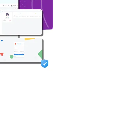
AI 应用
10分钟微调：让0.6B模型媲美235B模
多模态数据信
型
依托云原生高可用架构,实现Dify私有化部署
用1%尺寸在特定领域达到大模型90%以上效果
一个 AI 助手
超强辅助，Bol
即刻拥有 DeepSeek-R1 满血版
在企业官网、通讯软件中为客户提供 AI 客服
多种方案随心选，轻松解锁专属 DeepSeek