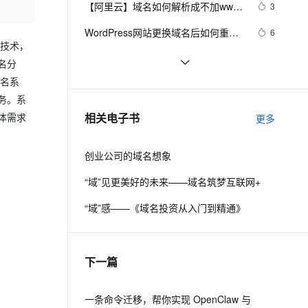
安全
【阿里云】域名如何解析成不加www
我要投诉
e-1.1-I2V
Cosyvoice-V3-Flash
3
PolarDB
上云场景组合购
Milvus 弹性伸缩功能新增节
伴
可以访问
漫剧创作，剧本、分镜、视频高效生成
100%兼容MySQL、PostgreSQL，兼容Oracle，支持集中和分布式
覆盖90%+业务场景，专享组合折扣价
点支持范围
畅自然，细节丰富
高表现力语音合成大模型，语音克隆听感自然
VPN
WordPress网站更换域名后如何重新
6
发技术，
激活elementor
ernetes 版 ACK
云聚AI 严选权益
AI 原生数据库服务发布
SSL 证书
使用cert-manager给阿里云的DNS
3076
2V
Fun-ASR
名分
，一键激活高效办公新体验
理容器应用的 K8s 服务
精选AI产品，从模型到应用全链提效
Agent 数据网关
域名授权SSL证书
文戏情感细腻自然，动作戏激烈拳拳到肉，实现更强表演能力
支持中英文自由切换，具备更强的噪声鲁棒性
堡垒机
域名系
DNS域名解析
8402
AI 用量加速计划
云原生数据库 PolarDB
务。系
防火墙
、识别商机，让客服更高效、服务更出色。
【快讯】击败Godaddy，阿里云.vip域
新老同享，达量后返
Agentic Database 发布
4
相关电子书
体需求
更多
名预订成功注册量全球第一
主机安全
应用
创业公司的域名想象
千问办公
NEW
AI 应用及服务市场
的智能体编程平台
一站式AI生产力平台
“域”见更美好的未来——域名筑梦互联网+
AI 应用
伶鹊
“域”感——《域名投资从入门到精通》
企业级人与Agent协作平台，接入和调度多个数字员工
智能客服平台，对话机器人、对话分析、智能外呼
大模型
大模型服务平台百炼 - 全妙
自然语言处理
下一篇
应用创作平台
多模态内容创作工具，已接入 DeepSeek
数据标注
机器学习
一条命令迁移，帮你实现 OpenClaw 与