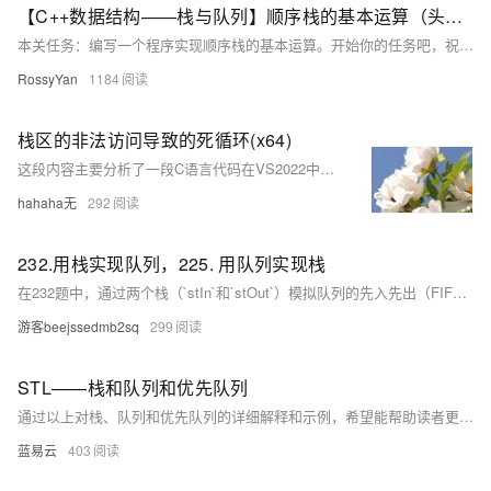
【C++数据结构——栈与队列】顺序栈的基本运算（头歌实践教学平台习题）【合集】
本关任务：编写一个程序实现顺序栈的基本运算。开始你的任务吧，祝你成功！​ 相关知识 初始化栈 销毁栈 判断栈是否为空 进栈 出栈 取栈顶元素 1.初始化栈 概念：初始化栈是为栈的使用做准备，包括分配内存空间（如果是动态分配）和设置栈的初始状态。栈有顺序栈和链式栈两种常见形式。对于顺序栈，通常需要定义一个数组来存储栈元素，并设置一个变量来记录栈顶位置；对于链式栈，需要定义节点结构，包含数据域和指针域，同时初始化栈顶指针。 示例（顺序栈）： 以下是一个简单的顺序栈初始化示例，假设用C语言实现，栈中存储
RossyYan
1184
栈区的非法访问导致的死循环(x64)
这段内容主要分析了一段C语言代码在VS2022中形成死循环的原因，涉及栈区内存布局和数组越界问题。代码中`arr[15]`越界访问，修改了变量`i`的值，导致`for`循环条件始终为真，形成死循环。原因是VS2022栈区从低地址到高地址分配内存，`arr`数组与`i`相邻，`arr[15]`恰好覆盖`i`的地址。而在VS2019中，栈区先分配高地址再分配低地址，因此相同代码表现不同。这说明编译器对栈区内存分配顺序的实现差异会导致程序行为不一致，需避免数组越界以确保代码健壮性。
hahaha无
292
232.用栈实现队列，225. 用队列实现栈
在232题中，通过两个栈（`stIn`和`stOut`）模拟队列的先入先出（FIFO）行为。`push`操作将元素压入`stIn`，`pop`和`peek`操作则通过将`stIn`的元素转移到`stOut`来实现队列的顺序访问。 225题则是利用单个队列（`que`）模拟栈的后入先出（LIFO）特性。通过多次调整队列头部元素的位置，确保弹出顺序符合栈的要求。`top`操作直接返回队列尾部元素，`empty`判断队列是否为空。 两题均仅使用基础数据结构操作，展示了栈与队列之间的转换逻辑。
游客beejssedmb2sq
299
STL——栈和队列和优先队列
通过以上对栈、队列和优先队列的详细解释和示例，希望能帮助读者更好地理解和应用这些重要的数据结构。
蓝易云
403