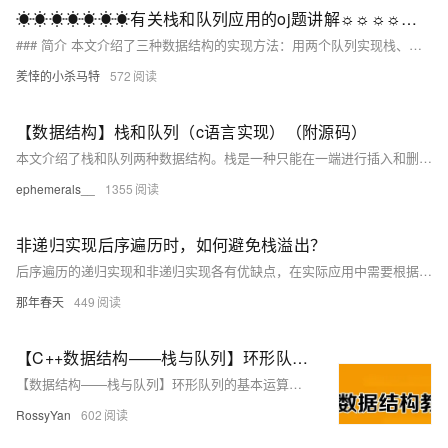
☀☀☀☀☀☀☀有关栈和队列应用的oj题讲解☼☼☼☼☼☼☼
### 简介 本文介绍了三种数据结构的实现方法：用两个队列实现栈、用两个栈实现队列以及设计循环队列。具体思路如下： 1. **用两个队列实现栈**： - 插入元素时，选择非空队列进行插入。 - 移除栈顶元素时，将非空队列中的元素依次转移到另一个队列，直到只剩下一个元素，然后弹出该元素。 - 判空条件为两个队列均为空。 2. **用两个栈实现队列**： - 插入元素时，选择非空栈进行插入。 - 移除队首元素时，将非空栈中的元素依次转移到另一个栈，再将这些元素重新放回原栈以保持顺序。 - 判空条件为两个栈均为空。
羑悻的小杀马特
572
【数据结构】栈和队列（c语言实现）（附源码）
本文介绍了栈和队列两种数据结构。栈是一种只能在一端进行插入和删除操作的线性表，遵循“先进后出”原则；队列则在一端插入、另一端删除，遵循“先进先出”原则。文章详细讲解了栈和队列的结构定义、方法声明及实现，并提供了完整的代码示例。栈和队列在实际应用中非常广泛，如二叉树的层序遍历和快速排序的非递归实现等。
ephemerals__
1355
非递归实现后序遍历时，如何避免栈溢出？
后序遍历的递归实现和非递归实现各有优缺点，在实际应用中需要根据具体的问题需求、二叉树的特点以及性能和空间的限制等因素来选择合适的实现方式。
那年春天
449
【C++数据结构——栈与队列】环形队列的基本运算（头歌实践教学平台习题）【合集】
【数据结构——栈与队列】环形队列的基本运算（头歌实践教学平台习题）【合集】初始化队列、销毁队列、判断队列是否为空、进队列、出队列等。本关任务：编写一个程序实现环形队列的基本运算。(6)出队列序列:yzopq2*(5)依次进队列元素:opq2*(6)出队列序列:bcdef。(2)依次进队列元素:abc。(5)依次进队列元素:def。(2)依次进队列元素:xyz。开始你的任务吧，祝你成功！(4)出队一个元素a。(4)出队一个元素x。
RossyYan
602