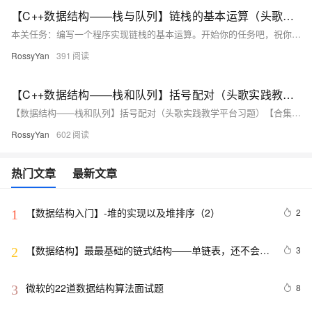
【C++数据结构——栈与队列】链栈的基本运算（头歌实践教学平台习题）【合集】
本关任务：编写一个程序实现链栈的基本运算。开始你的任务吧，祝你成功！​ 相关知识 初始化栈 销毁栈 判断栈是否为空 进栈 出栈 取栈顶元素 初始化栈 概念：初始化栈是为栈的使用做准备，包括分配内存空间（如果是动态分配）和设置栈的初始状态。栈有顺序栈和链式栈两种常见形式。对于顺序栈，通常需要定义一个数组来存储栈元素，并设置一个变量来记录栈顶位置；对于链式栈，需要定义节点结构，包含数据域和指针域，同时初始化栈顶指针。 示例（顺序栈）： 以下是一个简单的顺序栈初始化示例，假设用C语言实现，栈中存储整数，最大
RossyYan
391
【C++数据结构——栈和队列】括号配对（头歌实践教学平台习题）【合集】
【数据结构——栈和队列】括号配对（头歌实践教学平台习题）【合集】（1）遇到左括号：进栈Push()（2）遇到右括号：若栈顶元素为左括号，则出栈Pop()；否则返回false。（3）当遍历表达式结束，且栈为空时，则返回true，否则返回false。本关任务：编写一个程序利用栈判断左、右圆括号是否配对。为了完成本关任务，你需要掌握：栈对括号的处理。（1）遇到左括号：进栈Push()开始你的任务吧，祝你成功！测试输入：(()))
RossyYan
602
热门文章
最新文章
【数据结构入门】-堆的实现以及堆排序（2）
2
1
【数据结构】最最基础的链式结构——单链表，还不会你
3
2
就吃大亏了！
微软的22道数据结构算法面试题
8
3