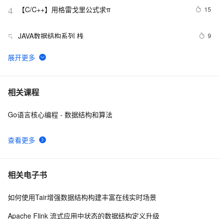
【C/C++】用格雷戈里公式求π
15
4
JAVA数据结构系列 栈
9
5
设计一个只能在堆上或栈上实例化的类
4
6
数据结构与算法分析-分离链接散列表的实现
1
7
相关课程
Go语言核心编程 - 数据结构和算法
【数据结构进阶】AVL树深度剖析 + 实现（附源码）
8
8
查看更多
数据结构与算法之八皇后问题
4
9
Android开发之那些好用的数据结构与API(三)
6
10
相关电子书
如何使用Tair增强数据结构构建丰富在线实时场景
Apache Flink 流式应用中状态的数据结构定义升级