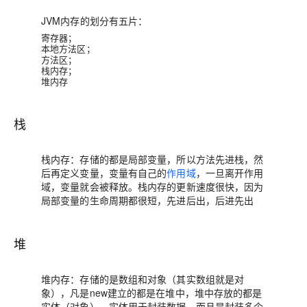
JVM内存的划分有五片：
寄存器；
本地方法区；
方法区；
栈内存；
堆内存
栈
栈内存：存储的都是局部变量，所以方法先进栈，然
后再定义变量，变量有自己的
作用域
，一旦离开作用
域，变量就会被释放。栈内存的更新速度很快，因为
局部变量的生命周期都很短，
先进后出，后进先出
堆
堆内存：存储的是数组和对象（其实数组就是对
象），凡是new建立的都是在堆中，堆中存放的都是
实体（对象），实体用于封装数据，而且是封装多个