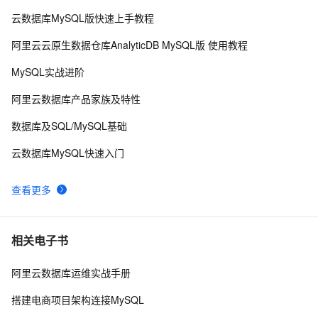
云数据库MySQL版快速上手教程
mysql 状态访问方法
5
8
阿里云云原生数据仓库AnalyticDB MySQL版 使用教程
MySQL怎么卸载干净
5
9
MySQL实战进阶
mysql中按in中的数据排序
6
10
阿里云数据库产品家族及特性
数据库及SQL/MySQL基础
云数据库MySQL快速入门
查看更多
相关电子书
阿里云数据库运维实战手册
搭建电商项目架构连接MySQL