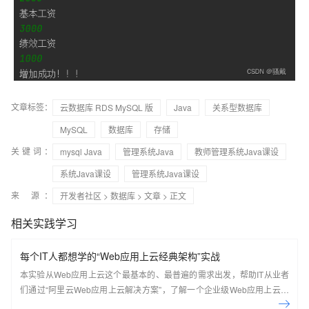
文章标签：
云数据库 RDS MySQL 版
Java
关系型数据库
MySQL
数据库
存储
关键词：
mysql Java
管理系统Java
教师管理系统Java课设
系统Java课设
管理系统Java课设
来 源：
开发者社区
>
数据库
>
文章
> 正文
相关实践学习
每个IT人都想学的“Web应用上云经典架构”实战
本实验从Web应用上云这个最基本的、最普遍的需求出发，帮助IT从业者
们通过“阿里云Web应用上云解决方案”，了解一个企业级Web应用上云的
常见架构，了解如何构建一个高可用、可扩展的企业级应用架构。