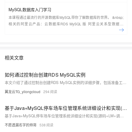
MySQL数据库入门学习
本课程通过最流行的开源数据库MySQL带你了解数据库的世界。 &nbsp;
相关的阿里云产品：云数据库RDS MySQL 版 阿里云关系型数据库
RDS（Relational Database Service）是一种稳定可靠、可弹性伸缩的在
线数据库服务，提供容灾、备份、恢复、迁移等方面的全套解决方案，彻
底解决数据库运维的烦恼。 了解产品详
情:&nbsp;https://www.aliyun.com/product/rds/mysql&nbsp;
相关文章
如何通过控制台创建RDS MySQL实例
本文介绍了通过控制台创建RDS MySQL实例的详细步骤，包括准备工作、选择计费方式、地域、实例规格、存储空间等关键配置，并指导用户完成下单与实例查看。
翼龙云TG_yilongcloud
294
基于Java+MySQL停车场车位管理系统详细设计和实现(源码+LW+调试文档+讲解等)
基于Java+MySQL停车场车位管理系统详细设计和实现(源码+LW+调试文档+讲解等)
不愿透漏名字的帅哥
538