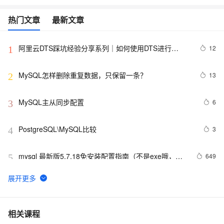
热门文章
最新文章
阿里云DTS踩坑经验分享系列｜如何使用DTS进行
12
1
MySQL->ClickHouse同步
MySQL怎样删除重复数据，只保留一条？
13
2
MySQL主从同步配置
6
3
PostgreSQL\MySQL比较
3
4
mysql 最新版5.7.18免安装配置指南（不是exe哦，下
649
5
载完后没有data目录）
mySQL 使用通配符模糊查询
7
6
【阿里云新品发布·周刊】第11期：云数据库 MySQL 
437
7
相关课程
8.0 重磅发布，更适合企业使用场景的RDS数据库