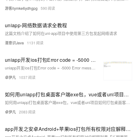
游客ilymke6ydhgpg
590
uniapp-网络数据请求全教程
这篇文档介绍了如何在uni-app项目中使用第三方包发起网络请求
潜意识Java
1131
uniapp开发ios打包Error code = -5000 Error message: Error: certificate file(p12) import failed!报错问题如何解决
uniapp开发ios打包Error code = -5000 Error message: Error: certificate file(p12) import failed!报错问题如何解决
卓伊凡
1037
如何用uniapp打包桌面客户端exe包，vue或者uni项目如何打包桌面客户端之electron开发-优雅草央千澈以开源蜻蜓AI工具为例子演示完整教程-开源代码附上
如何用uniapp打包桌面客户端exe包，vue或者uni项目如何打包桌面客户端之electron开发-优雅草央千澈以开源蜻蜓AI工具为例子演示完整教程-开源代码附上
卓伊凡
2083
app开发之安卓Android+苹果ios打包所有权限对应解释列表【长期更新】-以及默认打包自动添加权限列表和简化后的基本打包权限列表以uniapp为例-优雅草央千澈
app开发之安卓Android+苹果ios打包所有权限对应解释列表【长期更新】-以及默认打包自动添加权限列表和简化后的基本打包权限列表以uniapp为例-优雅草央千澈