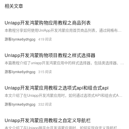
相关文章
Uniapp开发鸿蒙购物应用教程之商品列表
本教程分享如何使用UniApp开发鸿蒙应用首页商品列表，通过网格布局实现商品分类与商品展示，详解布局方式与代码实现。
游客ilymke6ydhgpg
419
Uniapp开发鸿蒙购物项目教程之样式选择器
本篇教程介绍了uniapp开发鸿蒙应用中的样式选择器，包括类选择器、ID选择器、属性选择器、内联选择器和后代选择器，并讲解了它们的基本用法与优先级规则。通过简单示例帮助开发者理解如何为组件设置样式，同时提醒合理使用!important以避免样式管理混乱。适合初学者掌握鸿蒙跨平台开发中的基础样式控制方法。
游客ilymke6ydhgpg
315
Uniapp开发鸿蒙应用教程之选项式api和组合式api
本文介绍了在Uniapp开发鸿蒙应用时，如何通过选项式API和组合式API进行数据操作。以修改年龄值为例，对比展示了两种API的代码结构与区别，并重点演示了组合式API中更简洁、灵活的写法，帮助开发者理解并掌握现代Vue开发模式。#鸿蒙三方框架 #Uniapp
游客ilymke6ydhgpg
332
Uniapp开发鸿蒙应用教程之自定义导航栏
本文介绍了在Uniapp跨平台开发鸿蒙应用时，如何实现自定义导航栏。通过修改pages.json文件可调整默认导航栏样式，但若需添加组件（如搜索框、按钮等），则需手动创建自定义导航栏组件，以适配鸿蒙系统。文中给出了详细的配置代码与实现步骤，帮助开发者灵活控制界面布局。#鸿蒙 #Uniapp #跨平台开发