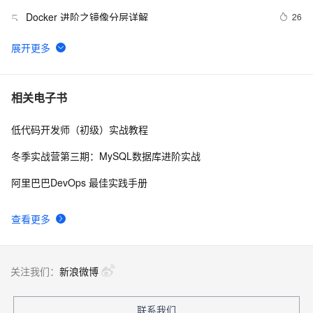
Docker 进阶之镜像分层详解
26
5
GET 请求和 POST 请求的安全性有何区别？
10
6
hdu 3015 Disharmony Trees
559
7
相关电子书
低代码开发师（初级）实战教程
perl--CGI编程之Apache服务器安装配置
437
8
冬季实战营第三期：MySQL数据库进阶实战
如何绑定多个action到一个slot
456
9
阿里巴巴DevOps 最佳实践手册
结构struct(值类型)在实际应用要注意的二点:
620
10
查看更多
关注我们：
新浪微博
联系我们