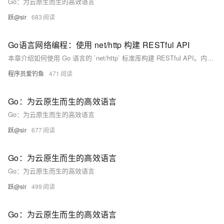
Go：为云原生而生的高效语言
跃@sir
683
Go语言网络编程：使用 net/http 构建 RESTful API
本章介绍如何使用 Go 语言的 `net/http` 标准库构建 RESTful API。内容涵盖 RESTful API 的基本概念及规范，包括 GET、POST、PUT 和 DELETE 方法的实现。通过定义用户数据结构和模拟数据库，逐步实现获取用户列表、创建用户、更新用户、删除用户的 HTTP 路由处理函数。同时提供辅助函数用于路径参数解析，并展示如何设置路由器启动服务。最后通过 curl 或 Postman 测试接口功能。章节总结了路由分发、JSON 编解码、方法区分、并发安全管理和路径参数解析等关键点，为更复杂需求推荐第三方框架如 Gin、Echo 和 Chi。
程序员爱钓鱼
471
Go：为云原生而生的高效语言
Go：为云原生而生的高效语言
跃@sir
677
Go：为云原生而生的高效语言
Go：为云原生而生的高效语言
跃@sir
499
Go：为云原生而生的高效语言