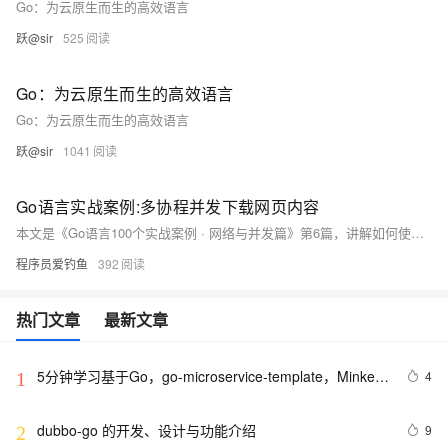
Go：为云原生而生的高效语言
跃@sir
525
Go：为云原生而生的高效语言
Go：为云原生而生的高效语言
跃@sir
1041
Go语言实战案例:多协程并发下载网页内容
本文是《Go语言100个实战案例 · 网络与并发篇》第6篇，讲解如何使用 Goroutine 和 Channel 实现多协程并发抓取网页内容，提升网络请求效率。通过实战掌握高并发编程技巧，构建爬虫、内容聚合器等工具，涵盖 WaitGroup、超时控制、错误处理等核心知识点。
程序员爱钓鱼
392
热门文章
最新文章
5分钟学习基于Go，go-microservice-template，Minke的
4
1
微服务
dubbo-go 的开发、设计与功能介绍
9
2