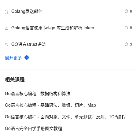
Golang发送邮件
8
3
Golang语言使用 jwt-go 库生成和解析 token
9
4
GO语言struct语法
3
5
Go——小白学习之方法
1
6
Go 数组计算(2)
6
7
相关课程
Go语言核心编程 - 数据结构和算法
Go 结构体与 JSON 之间的转换
6
8
Go语言核心编程 - 基础语法、数组、切片、Map
在 Go 语言中使用 exec 包执行 Shell 命令（上）
3
9
Go语言核心编程 - 面向对象、文件、单元测试、反射、TCP编程
详解go语言的array和slice 【二】
3
10
Go语言完全自学手册图文教程