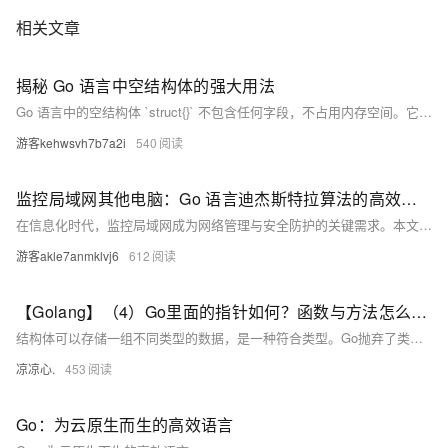
相关文章
揭秘 Go 语言中空结构体的强大用法
Go 语言中的空结构体 `struct{}` 不包含任何字段，不占用内存空间。它在实际编程中有多种典型用法：1) 结合 map 实现集合（set）类型；2) 与 channel 搭配用于信号通知；3) 申请超大容量的 Slice 和 Array 以节省内存；4) 作为接口实现时明确表示不关注值。此外，需要注意的是，空结构体作为字段时可能会因内存对齐原因占用额外空间。建议将空结构体放在外层结构体的第一个字段以优化内存使用。
游客kehwsvh7b7a2i
540
监控局域网其他电脑：Go 语言迪杰斯特拉算法的高效应用
在信息化时代，监控局域网成为网络管理与安全防护的关键需求。本文探讨了迪杰斯特拉（Dijkstra）算法在监控局域网中的应用，通过计算最短路径优化数据传输和故障检测。文中提供了使用Go语言实现的代码例程，展示了如何高效地进行网络监控，确保局域网的稳定运行和数据安全。迪杰斯特拉算法能减少传输延迟和带宽消耗，及时发现并处理网络故障，适用于复杂网络环境下的管理和维护。
游客akle7anmklvj6
612
【Golang】（4）Go里面的指针如何？函数与方法怎么不一样？带你了解Go不同于其他高级语言的语法
结构体可以存储一组不同类型的数据，是一种符合类型。Go抛弃了类与继承，同时也抛弃了构造方法，刻意弱化了面向对象的功能，Go并非是一个传统OOP的语言，但是Go依旧有着OOP的影子，通过结构体和方法也可以模拟出一个类。
凉凉心.
453
Go：为云原生而生的高效语言