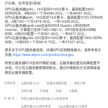
户价格，包年低至3折起
GPU云服务器gn6v，16G显存V100计算卡，最高配置336G
DDR4内存，8核32G一个月4685.20元，一年46097.40元；
GPU云服务器gn6i，16G显存T4计算卡，最高配置372G DDR4内
存，4核15G一个月1878.40元，一年14439.00元；
GPU云服务器vgn6i-vws包含NVIDIA Quadro vWS的软件
License，计算能力支持T4的1/4和1/2，GPU显存支持4GB和
8GB，4核23G配置一个月901.26元，一年6977.22元；
GPU云服务器gn6e 32G显存V100计算卡，最高配置736G DDR4
内存，12核92G一个月5816.75元，一年57227.40元。
更多关于GPU服务器选择，详细GPU实例精准报价，请参考官方
页面
https://www.aliyun.com/product/ecs/gpu
阿里云服务器ECS支持升降配功能，云服务器创建后如果配置不
合适，可以在云服务器管理控制台，通过升降配的方式来降级或
降低云服务器配置。
文章标签：
云服务器 ECS
轻量应用服务器
弹性计算
异构计算
开发者
存储
大数据
关键词：
阿里云服务器云服务器 ECS性能参考
云服务器 ECS测评参考
16g云服务器 ECS参考