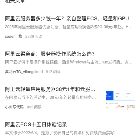
相关文章
阿里云服务器多少钱一年？亲自整理ECS、轻量和GPU服务器租赁价格表
2025年阿里云服务器优惠汇总：轻量应用服务器2核2G 38元/年起，ECS 2核2G 99元/年，2核4G 199元/年，4核16G 89元/月，8核32G 160元/月，香港轻量25元/月起，新老用户同享，续费同价。
coder一枚
2239
阿里云渠道商：服务器操作系统怎么选？
阿里云提供丰富操作系统镜像，涵盖Windows与主流Linux发行版。选型需综合技术兼容性、运维成本、安全稳定等因素。推荐Alibaba Cloud Linux、Ubuntu等用于Web与容器场景，Windows Server支撑.NET应用。建议优先选用LTS版本并进行测试验证，通过标准化镜像管理提升部署效率与一致性。
翼龙云TG_yilongcloud
915
阿里云轻量应用服务器38元1年和云服务器99元1年怎么选？二者性能区别及选择参考
在阿里云当下的活动中，38元/年的轻量应用服务器与99元/年的云服务器ECS成为众多新用户的关注焦点。但是有部分用户并不是很清楚二者之间的区别，因此就不知道应该如何选择。接下来，笔者将为您详细剖析ECS云服务器与轻量应用服务器的差异，以供您参考和选择。
小陈写代码
895
阿里云ECS十五日体验记录
本文作于2022/6/4，是为了发表自己的看法和免费续费而撰写.