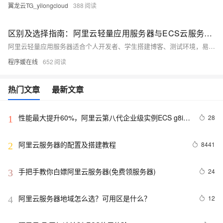
翼龙云TG_yilongcloud
388
区别及选择指南：阿里云轻量应用服务器与ECS云服务器有什么区别？
阿里云轻量应用服务器适合个人开发者、学生搭建博客、测试环境，易用且性价比高；ECS功能更强大，适合企业级应用如大数据、高流量网站。根据需求选择：轻量入门首选，ECS专业之选。
程序媛在线
652
热门文章
最新文章
性能最大提升60%，阿里云第八代企业级实例ECS g8i正
28
1
式上线
阿里云服务器的配置及搭建教程
8441
2
手把手教你白嫖阿里云服务器(免费领服务器)
24
3
阿里云服务器地域怎么选？可用区是什么？
12
4