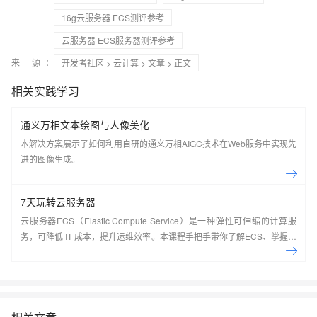
16g云服务器 ECS测评参考
云服务器 ECS服务器测评参考
来 源：
开发者社区
>
云计算
>
文章
> 正文
相关实践学习
通义万相文本绘图与人像美化
本解决方案展示了如何利用自研的通义万相AIGC技术在Web服务中实现先
进的图像生成。
7天玩转云服务器
云服务器ECS（Elastic Compute Service）是一种弹性可伸缩的计算服
务，可降低 IT 成本，提升运维效率。本课程手把手带你了解ECS、掌握基
本操作、动手实操快照管理、镜像管理等。了解产品详
情:&nbsp;https://www.aliyun.com/product/ecs