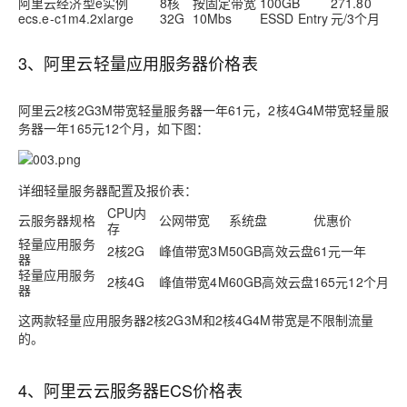
阿里云经济型e实例
8核
按固定带宽
100GB
271.80
ecs.e-c1m4.2xlarge
32G
10Mbs
ESSD Entry
元/3个月
3、阿里云轻量应用服务器价格表
阿里云2核2G3M带宽轻量服务器一年61元，2核4G4M带宽轻量服
务器一年165元12个月，如下图：
详细轻量服务器配置及报价表：
CPU内
云服务器规格
公网带宽
系统盘
优惠价
存
轻量应用服务
2核2G
峰值带宽3M
50GB高效云盘
61元一年
器
轻量应用服务
2核4G
峰值带宽4M
60GB高效云盘
165元12个月
器
这两款轻量应用服务器2核2G3M和2核4G4M带宽是不限制流量
的。
4、阿里云云服务器ECS价格表