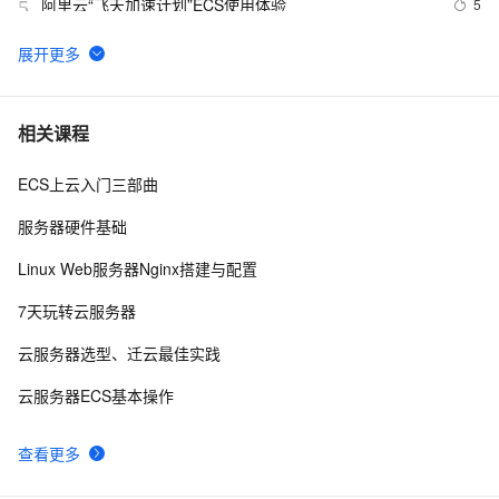
阿里云“飞天加速计划”ECS使用体验
5
5
CentOS-7.2部署DNS域名解析服务器并进行相关配置测
5
6
试
报道称黑客利用微软IIS安全漏洞 入侵大学服务器
1
7
相关课程
ECS上云入门三部曲
阿里云2核4G配置服务器可选实例及收费价格参考
5
8
服务器硬件基础
在阿里云ECS上安装流媒体服务器软件Ti Top Streamer
9
9
Linux Web服务器Nginx搭建与配置
ECS进阶训练营-DAY 5 打卡 搭建个人Leanote云笔记本
2
10
7天玩转云服务器
云服务器选型、迁云最佳实践
云服务器ECS基本操作
查看更多