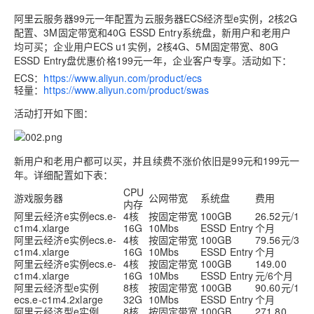
阿里云服务器99元一年配置为云服务器ECS经济型e实例，2核2G
配置、3M固定带宽和40G ESSD Entry系统盘，新用户和老用户
均可买；企业用户ECS u1实例，2核4G、5M固定带宽、80G
ESSD Entry盘优惠价格199元一年，企业客户专享。活动如下：
ECS：
https://www.aliyun.com/product/ecs
轻量：
https://www.aliyun.com/product/swas
活动打开如下图：
新用户和老用户都可以买，并且续费不涨价依旧是99元和199元一
年。详细配置如下表：
CPU
游戏服务器
公网带宽
系统盘
费用
内存
阿里云经济e实例ecs.e-
4核
按固定带宽
100GB
26.52元/1
c1m4.xlarge
16G
10Mbs
ESSD Entry
个月
阿里云经济e实例ecs.e-
4核
按固定带宽
100GB
79.56元/3
c1m4.xlarge
16G
10Mbs
ESSD Entry
个月
阿里云经济e实例ecs.e-
4核
按固定带宽
100GB
149.00
c1m4.xlarge
16G
10Mbs
ESSD Entry
元/6个月
阿里云经济型e实例
8核
按固定带宽
100GB
90.60元/1
ecs.e-c1m4.2xlarge
32G
10Mbs
ESSD Entry
个月
阿里云经济型e实例
8核
按固定带宽
100GB
271.80