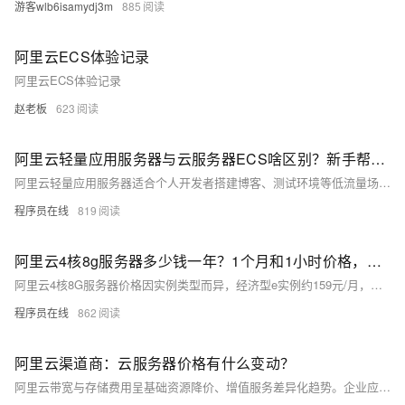
游客wlb6isamydj3m
885
阿里云ECS体验记录
阿里云ECS体验记录
赵老板
623
阿里云轻量应用服务器与云服务器ECS啥区别？新手帮助教程
阿里云轻量应用服务器适合个人开发者搭建博客、测试环境等低流量场景，操作简单、成本低；ECS适用于企业级高负载业务，功能强大、灵活可扩展。二者在性能、网络、镜像及运维管理上差异显著，用户应根据实际需求选择。
程序员在线
819
阿里云4核8g服务器多少钱一年？1个月和1小时价格，省钱购买方法分享
阿里云4核8G服务器价格因实例类型而异，经济型e实例约159元/月，计算型c9i约371元/月，按小时计费最低0.45元。实际购买享折扣，1年最高可省至1578元，附主流ECS实例及CPU型号参考。
程序员在线
862
阿里云渠道商：云服务器价格有什么变动？
阿里云带宽与存储费用呈基础资源降价、增值服务差异化趋势。企业应结合业务特点，通过阶梯计价、智能分层、弹性带宽等策略优化成本，借助云监控与预算预警机制，实现高效、可控的云资源管理。