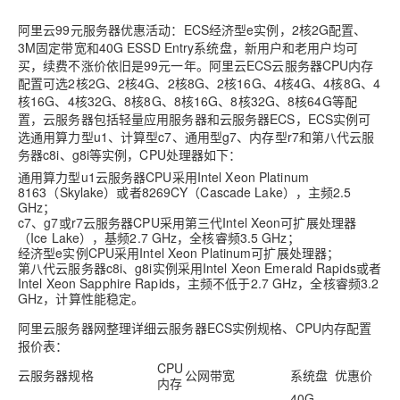
阿里云99元服务器优惠活动：ECS经济型e实例，2核2G配置、
3M固定带宽和40G ESSD Entry系统盘，新用户和老用户均可
买，续费不涨价依旧是99元一年。阿里云ECS云服务器CPU内存
配置可选2核2G、2核4G、2核8G、2核16G、4核4G、4核8G、4
核16G、4核32G、8核8G、8核16G、8核32G、8核64G等配
置，云服务器包括轻量应用服务器和云服务器ECS，ECS实例可
选通用算力型u1、计算型c7、通用型g7、内存型r7和第八代云服
务器c8i、g8i等实例，CPU处理器如下：
通用算力型u1云服务器CPU采用Intel Xeon Platinum
8163（Skylake）或者8269CY（Cascade Lake），主频2.5
GHz；
c7、g7或r7云服务器CPU采用第三代Intel Xeon可扩展处理器
（Ice Lake），基频2.7 GHz，全核睿频3.5 GHz；
经济型e实例CPU采用Intel Xeon Platinum可扩展处理器；
第八代云服务器c8i、g8i实例采用Intel Xeon Emerald Rapids或者
Intel Xeon Sapphire Rapids，主频不低于2.7 GHz，全核睿频3.2
GHz，计算性能稳定。
阿里云服务器网整理详细云服务器ECS实例规格、CPU内存配置
报价表：
CPU
云服务器规格
公网带宽
系统盘
优惠价
内存
40G