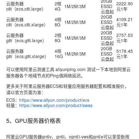
20GB
云服务器
2核
2222.90
1M/2M/3M
ESSD
c8i（ecs.c8i.large）
4G
元1年
云盘起
20GB
云服务器
4核
4109.21
1M/2M/3M
ESSD
c8i（ecs.c8i.xlarge）
8G
元1年
云盘起
20GB
云服务器
2核
2757.53
1M/2M/3M
ESSD
g8i（ecs.g8i.large）
8G
元1年
云盘起
20GB
云服务器
4核
5178.45
1M/2M/3M
ESSD
g8i（ecs.g8i.xlarge）
16G
元1年
云盘起
可以使用阿里云测速工具 aliyunping.com 测试一下本地到阿里云
服务器各个地域节点的Ping值网络延迟。
更多关于阿里云服务器ECS和轻量应用服务器配置和精准报价，
请以官方页面为准：
ECS：
https://www.aliyun.com/product/ecs
轻量：
https://www.aliyun.com/product/swas
5、GPU服务器价格表
阿里云GPU服务器gn6v、gn6i、vgn6i-vws和gn6e可以享受新用