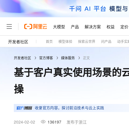
大模型
产品
解决方案
权益
定价
开发者社区
首页
模型体验
探索云世界
问产品
动手实
大模型
产品
解决方案
权益
定价
云市场
伙伴
服务
了解阿里云
精选产品
精选解决方案
普惠上云
产品定价
精选商城
成为销售伙伴
售前咨询
为什么选择阿里云
千问AI平台
开发者社区
官方博客
媒体服务
正文
了解云产品的定价详情
大模型服务平台百炼
睿译宝，AI翻译排版一
普惠上云 官方力荐
分销伙伴
在线服务
网站建设
什么是云计算
大
基于客户真实使用场景的云剪
大模型服务与应用平台
上传文档即自动完成翻译和
云服务器38元/年起，超
咨询伙伴
多端小程序
技术领先
云上成本管理
售后服务
轻量应用服务器
GLM-5.2：长任务时代
官方推荐返现计划
大模型
精选产品
精选解决方案
Salesforce 国际版订阅
稳定可靠
操
管理和优化成本
推荐新用户得奖励，单订单
销售伙伴合作计划
自助服务
友盟天域
安全合规
人工智能与机器学习
AI
文本生成
云数据库 RDS
Hermes Agent，打造
云工开物
无影生态合作计划
在线服务
观测云
分析师报告
自主进化，持久记忆，越用
高校专属算力普惠，学生认
计算
互联网应用开发
收录官方内容，探讨前沿技术与云上实践
Qwen3.8-Max
HOT
Salesforce On Alibaba C
工单服务
Tuya 物联网平台阿里云
研究报告与白皮书
人工智能平台 PAI
快速拥有专属 OpenClaw
大模
Consulting Partner 合
大数据
容器
智能体时代全能旗舰模型
免费试用
短信专区
2024-02-02
136197
发布于浙江
一站式AI开发、训练和推
蓝凌 OA
AI 大模型销售与服务生
现代化应用