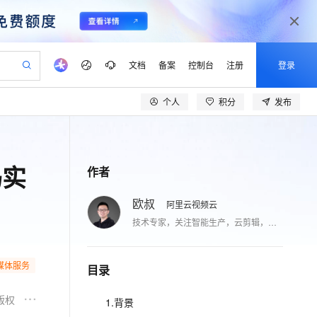
文档
备案
控制台
注册
登录
个人
积分
发布
验
作计划
器
AI 活动
专业服务
服务伙伴合作计划
开发者社区
加入我们
产品动态
服务平台百炼
阿里云 OPC 创新助力计划
一站式生成采购清单，支持单品或批量购买
可编辑精美 PPT 文稿
S产品伙伴计划（繁花）
峰会
CS
造的大模型服务与应用开发平台
Agency Agents：拥有专属领域专家
AI 生产力先锋
Al MaaS 服务伙伴赋能合作
域名
博文
Careers
PolarDB Agentic Database
至高可申请百万元
码实
 轻松生成专业的 PPT
开启高性价比 AI 编程新体验
弹性可伸缩的云计算服务
先锋实践拓展 AI 生产力的边界
发布
多领域专家智能体,一键组建 AI 虚拟交付团队
作者
Token 补贴，五大权
计划
海大会
伙伴信用分合作计划
商标
问答
社会招聘
益加速 OPC 成功
帕鲁游戏服务器
SS
HappyHorse 打造一站式影视创作平台
飞天发布时刻
HOT
秒悟 Meoo CLI 支持一键部
划
欧叔
备案
电子书
校园招聘
阿里云视频云
联机服务器，轻松开启游戏
视频创作，一键激活电商全链路生产力
稳定、安全、高性价比、高性能的云存储服务
所见，即是所愿
署项目至阿里云账号
可视化编排打通从文字构思到成片全链路闭环
更多支持
技术专家，关注智能生产，云剪辑，数据开发，微服务，中间件技术。
划
公司注册
镜像站
视频生成
语音识别与合成
 智能体与工作流应用
漫剧工坊：一站式动画创作平台
AI 实训营
Flink OSS 支持
合作伙伴培训与认证
划
上云迁移
站生成，高效打造优质广告素材
全接入的云上超级电脑
通过阿里云百炼高效搭建AI应用,助力高效开发
快速生产连贯的高质量长漫剧
从基础到进阶，Agent 创客手把手教你
AssumeRole 角色自定义
lScope
媒体服务
我要反馈
目录
e-1.1-T2V
Qwen3-TTS-Flash
查询合作伙伴
n Alibaba Cloud ISV 合作
代维服务
建企业门户网站
10 分钟搭建微信、支付宝小程序
百炼 Qwen3.7-Flash 系列模
畅细腻的高质量视频
离线语音合成大模型，多语言方言自适应，低延迟高稳定
创新加速
ope
登录合作伙伴管理后台
我要建议
站，无忧落地极速上线
版权
以可视化方式快速构建移动和 PC 门户网站
国内短信简单易用，安全可靠，秒级触达，全球覆盖200+国家和地区。
高效部署网站，快速应用到小程序
型发布
1.背景