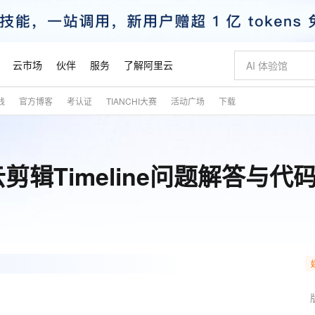
云市场
伙伴
服务
了解阿里云
践
官方博客
考认证
TIANCHI大赛
活动广场
下载
AI 特惠
数据与 API
成为产品伙伴
企业增值服务
最佳实践
价格计算器
AI 场景体
基础软件
产品伙伴合
阿里云认证
市场活动
配置报价
大模型
自助选配和估算价格
步到位
智启 AI 普惠权益
产品生态集成认证中心
企业支持计划
云上春晚
域名与网站
Qwen Audio：打造专属 AI 语音助手
千问官方 MaaS 平台，为开发者和 Agent 而生，新用户赠送 1 亿 + tokens 额度
一句话生成原生
AI Coding
阿里云Maa
2026 阿里云
云服务器 E
为企业打
数据集
Windows
大模型认证
模型
NEW
NEW
辑Timeline问题解答与代
格式还原
值低价云产品抢先购
至高享 1亿+免费 tokens，加速 Al 应用落地
提供智能易用的域名与建站服务
Qwen-Audio-3.0-Realtime 端到端实时语音角色扮演
输入一句话想法,
智能编程，一键
安全可靠、
产品生态伙伴
专家技术服务
云上奥运之旅
弹性计算合作
阿里云中企出
手机三要素
宝塔 Linux
全部认证
价格优势
开源旗舰模型
即刻拥有 DeepSeek-V4-Pro
阿里云 OPC 创新助力计划
千问大模型
一键部署幻兽
AI 电商营销
对象存储 O
大模型
产品生态伙伴工作台
企业增值服务台
云栖战略参考
云存储合作计
云栖大会
身份实名认证
CentOS
训练营
推动算力普惠，释放技术红利
最高返9万
真正可用的 1M 上下文,一次完成代码全链路开发
快速构建应用程序和网站，即刻迈出上云第一步
轻松解锁专属 DeepSeek-V4-Pro
至高百万元 Token 补贴，加速一人公司成长
多元化、高性能、安全可靠的大模型服务
一键购买专属
从图文生成到
云上的中国
数据库合作计
活动全景
短信
Docker
图片和
自进化智能体
5 分钟轻松部署专属 QwenPaw
Token Plan 模型订阅计划
数字证书管理服务（原SSL证书）
高效搭建 AI
AI 广告创作
无影云电脑
企业成长
NEW
HOT
信息公告
看见新力量
云网络合作计
OCR 文字识别
JAVA
越聪明
证享300元代金券
全托管，含MySQL、PostgreSQL、SQL Server、MariaDB多引擎
Qwen3.8-Max 首发尝鲜，限时加量 10 倍，夜间低至2折
实现全站 HTTPS，呈现可信的 Web 访问
从聊天伙伴进化为能主动干活的本地数字员工
图文、视频一
随时随地安
魔搭 Mode
Kimi-K3
HappyHors
NEW
loud
服务实践
官网公告
金融模力时刻
Salesforce O
版
发票查验
全能环境
Claude Code + GStack 打造工程团队
千问办公，限时限量积分加倍
Qoder
低代码高效构
AI 建站
短信服务
型
NEW
作计划
Kimi 最新旗舰模型，长程编程与推理利器
让文字生成流
计划
创新中心
魔搭 ModelSc
健康状态
理服务
让AI从“聊天伙伴”进化为能干活的“数字员工”
安装技能 GStack，拥有专属 AI 工程团队
你的AI工作搭子，覆盖日常办公高频场景
面向真实软件的智能体编程平台
0 代码专业建
客户案例
天气预报查询
操作系统
态合作计划