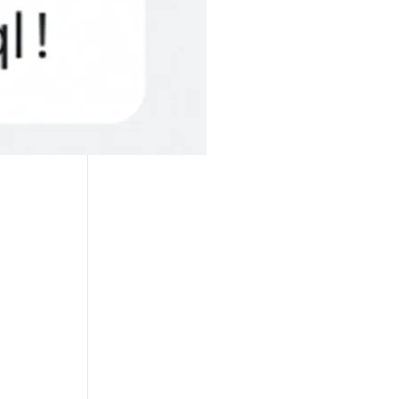
息提取
与 AI 智能体进行实时音视频通话
从文本、图片、视频中提取结构化的属性信息
构建支持视频理解的 AI 音视频实时通话应用
t.diy 一步搞定创意建站
构建大模型应用的安全防护体系
通过自然语言交互简化开发流程,全栈开发支持
通过阿里云安全产品对 AI 应用进行安全防护