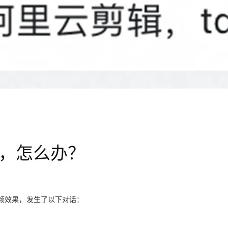
AI 应用
10分钟微调：让0.6B模型媲美235B模
多模态数据信
型
依托云原生高可用架构,实现Dify私有化部署
用1%尺寸在特定领域达到大模型90%以上效果
一个 AI 助手
超强辅助，Bol
即刻拥有 DeepSeek-R1 满血版
在企业官网、通讯软件中为客户提供 AI 客服
多种方案随心选，轻松解锁专属 DeepSeek
频长，怎么办？
频效果，发生了以下对话：