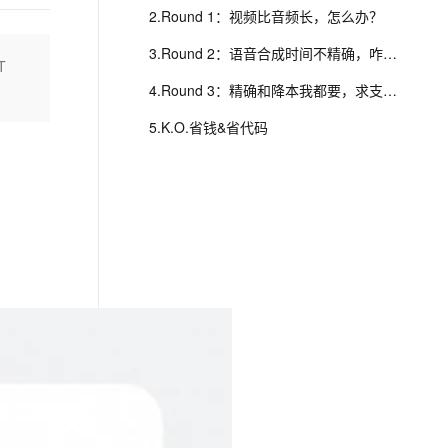
安全
我要投诉
e-1.1-I2V
Cosyvoice-V3-Flash
PolarDB
上云场景组合购
2.Round 1：视频比音频长，怎么办？
伴
Qoder CN V1.7.0 发布
漫剧创作，剧本、分镜、视频高效生成
100%兼容MySQL、PostgreSQL，兼容Oracle，支持集中和分布式
覆盖90%+业务场景，专享组合折扣价
畅自然，细节丰富
高表现力语音合成大模型，语音克隆听感自然
VPN
3.Round 2：语音合成时间不精确，咋整？
T
ernetes 版 ACK
云聚AI 严选权益
云安全中心 AI BAS 智能自动
SSL 证书
2V
Fun-ASR
4.Round 3：精确和降本我都要，求支招！
，一键激活高效办公新体验
理容器应用的 K8s 服务
精选AI产品，从模型到应用全链提效
化模拟渗透攻击产品发布
文戏情感细腻自然，动作戏激烈拳拳到肉，实现更强表演能力
支持中英文自由切换，具备更强的噪声鲁棒性
堡垒机
5.K.O.省钱&省代码
AI 用量加速计划
DataWorks ChatBI 会话支持
防火墙
、识别商机，让客服更高效、服务更出色。
新老同享，达量后返
上传临时文件分析
主机安全
应用
千问办公
NEW
AI 应用及服务市场
的智能体编程平台
一站式AI生产力平台
AI 应用
伶鹊
企业级人与Agent协作平台，接入和调度多个数字员工
智能客服平台，对话机器人、对话分析、智能外呼
大模型
大模型服务平台百炼 - 全妙
自然语言处理
应用创作平台
多模态内容创作工具，已接入 DeepSeek
数据标注
机器学习