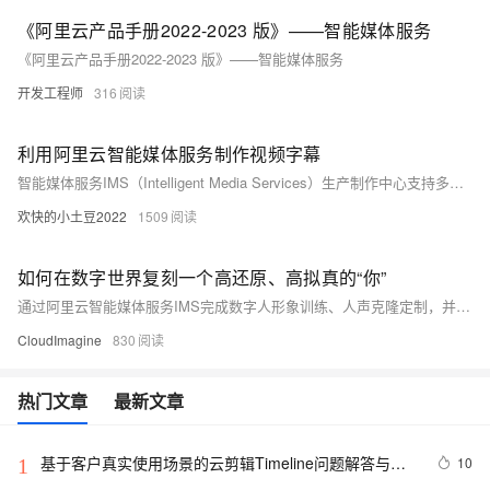
《阿里云产品手册2022-2023 版》——智能媒体服务
《阿里云产品手册2022-2023 版》——智能媒体服务
开发工程师
316
利用阿里云智能媒体服务制作视频字幕
智能媒体服务IMS（Intelligent Media Services）生产制作中心支持多轨剪切拼接、混音、字幕、图片叠加、遮标、转场特效、智能字幕、绿幕抠图等一系列功能，本文主要介绍如何如何利用智能媒体服务制作视频字幕。
欢快的小土豆2022
1509
如何在数字世界复刻一个高还原、高拟真的“你”
通过阿里云智能媒体服务IMS完成数字人形象训练、人声克隆定制，并使用Timeline实现视频合成及创作，打造一个“声形俱佳”的数字分身。
CloudImagine
830
热门文章
最新文章
基于客户真实使用场景的云剪辑Timeline问题解答与代
10
1
码实操