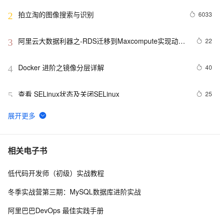
拍立淘的图像搜索与识别
6033
2
阿里云大数据利器之-RDS迁移到Maxcompute实现动态
22
3
分区
Docker 进阶之镜像分层详解
40
4
查看 SELinux状态及关闭SELinux
25
5
剑池CDK开发工具介绍  |  《平头哥剑池CDK快速上手指
20
6
南》第一章
阿里云上线视频云剪辑  快速产出PGC短视频不再是问
3
7
相关电子书
题！
低代码开发师（初级）实战教程
淘拍-视频云剪辑，我们这样做
7
8
冬季实战营第三期：MySQL数据库进阶实战
利用阿里云智能媒体服务制作视频字幕
11
9
阿里巴巴DevOps 最佳实践手册